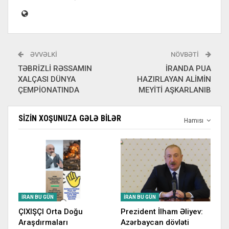
ƏVVƏLKI
NÖVBƏTI
TƏBRİZLİ RƏSSAMIN
İRANDA PUA
XALÇASI DÜNYA
HAZIRLAYAN ALİMİN
ÇEMPİONATINDA
MEYİTİ AŞKARLANIB
SIZIN XOŞUNUZA GƏLƏ BILƏR
Hamısı
İRAN BU GÜN
İRAN BU GÜN
ÇIXIŞÇI Orta Doğu
Prezident İlham Əliyev:
Araşdırmaları
Azərbaycan dövləti