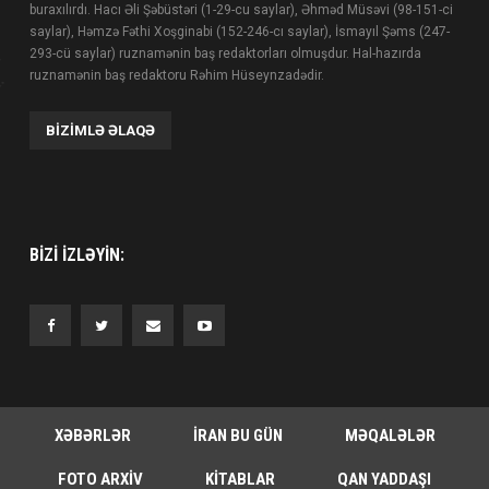
buraxılırdı. Hacı Əli Şəbüstəri (1-29-cu saylar), Əhməd Müsəvi (98-151-ci
saylar), Həmzə Fəthi Xoşginabi (152-246-cı saylar), İsmayıl Şəms (247-
293-cü saylar) ruznamənin baş redaktorları olmuşdur. Hal-hazırda
ruznamənin baş redaktoru Rəhim Hüseynzadədir.
BIZIMLƏ ƏLAQƏ
BIZI IZLƏYIN:
XƏBƏRLƏR
İRAN BU GÜN
MƏQALƏLƏR
FOTO ARXIV
KITABLAR
QAN YADDAŞI