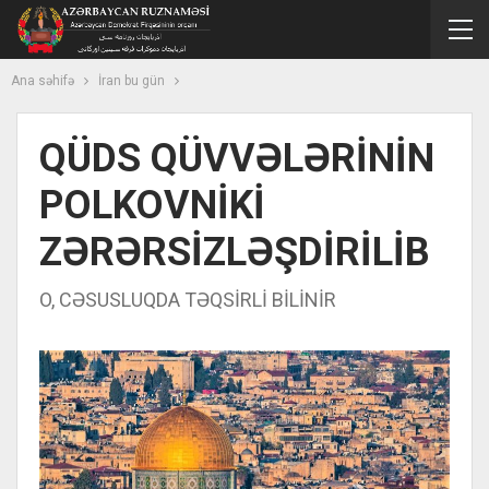
Ana səhifə
İran bu gün
QÜDS QÜVVƏLƏRİNİN
POLKOVNİKİ
ZƏRƏRSİZLƏŞDİRİLİB
O, CƏSUSLUQDA TƏQSİRLİ BİLİNİR