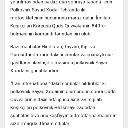
yetirilməsindən səkkiz gün sonraya təsadüf edir.
Polkovnik Sayad Xodai Tehranda iki
motosikletçinin hücumuna məruz qalan İnqilab
Keşikçiləri Korpusu Qüds Qüvvələrinin 840-cı
bölməsinin komandirlərindən biri olub.
Bəzi mənbələr Hindistan, Tayvan, Kipr və
Gürcüstanda xaricdəki hücumlar və çoxsaylı sui-
qəsdlərin planlaşdırılmasında polkovnik Sayad
Xoodaini günahlandırır.
“İran İnternational”dakı mənbələr bildiriblər ki,
polkovnik Sayad Xodainin ölümündən sonra Qüds
Qüvvələrinin daxilində ipucu axtaran İnqilab
Keşikçiləri polkovnik Əli İsmayılzadədən
şübhələnib və onu kəşfiyyat xidmətlərinə məlumat
sızdırmaqda ittiham ediblər.