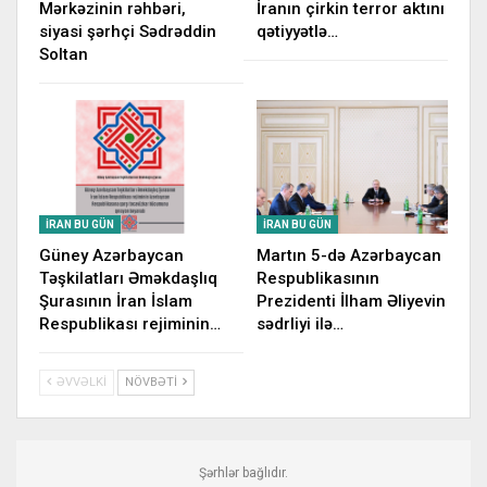
Mərkəzinin rəhbəri,
İranın çirkin terror aktını
siyasi şərhçi Sədrəddin
qətiyyətlə…
Soltan
İRAN BU GÜN
İRAN BU GÜN
Güney Azərbaycan
Martın 5-də Azərbaycan
Təşkilatları Əməkdaşlıq
Respublikasının
Şurasının İran İslam
Prezidenti İlham Əliyevin
Respublikası rejiminin…
sədrliyi ilə…
ƏVVƏLKI
NÖVBƏTI
Şərhlər bağlıdır.