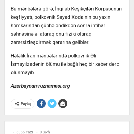
Bu mənbələrə görə, İnqilab Keşikçiləri Korpusunun
kəşfiyyatı, polkovnik Sayad Xodainin bu yaxın
həmkarından şübhələndikdən sonra intihar
səhnəsinə əl ataraq onu fiziki olaraq
zərərsizləşdirmək qərarına gəliblər.
Hələlik İran mənbələrində polkovnik Əli
İsmayılzadənin ölümü ilə bağlı heç bir xəbər dərc
olunmayıb.
Azerbaycan-ruznamesi.org
Paylaş
5056 Yazı
0 Şərh