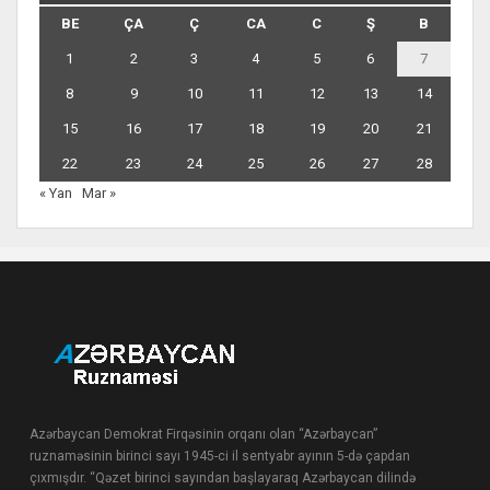
BE
ÇA
Ç
CA
C
Ş
B
1
2
3
4
5
6
7
8
9
10
11
12
13
14
15
16
17
18
19
20
21
22
23
24
25
26
27
28
« Yan
Mar »
Azərbaycan Demokrat Firqəsinin orqanı olan “Azərbaycan”
ruznaməsinin birinci sayı 1945-ci il sentyabr ayının 5-də çapdan
çıxmışdır. “Qəzet birinci sayından başlayaraq Azərbaycan dilində