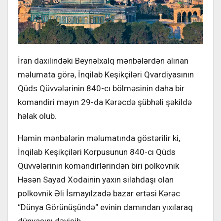
İran daxilindəki Beynəlxalq mənbələrdən alınan
məlumata görə, İnqilab Keşikçiləri Qvardiyasının
Qüds Qüvvələrinin 840-cı bölməsinin daha bir
komandiri mayın 29-da Kərəcdə şübhəli şəkildə
həlak olub.
Həmin mənbələrin məlumatında göstərilir ki,
İnqilab Keşikçiləri Korpusunun 840-cı Qüds
Qüvvələrinin komandirlərindən biri polkovnik
Həsən Sayad Xodainin yaxın silahdaşı olan
polkovnik Əli İsmayılzadə bazar ertəsi Kərəc
“Dünya Görünüşündə“ evinin damından yıxılaraq
dünyasını dəyişib.