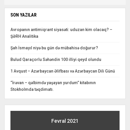
SON YAZILAR
Avropanın antimiqrant siyasəti: uduzan kim olacaq? –
ŞƏRH Analitika
Şah İsmayıl niyə bu gün də mübahisə doğurur?
Bulud Qaraçorlu Səhəndin 100 illiyi qeyd olundu
1 Avqust – Azərbaycan Əlifbası və Azərbaycan Dili Günü
“İrəvan – qəlbimdə yaşayan yurdum” kitabının
Stokholmda təqdimatı.
Fevral 2021