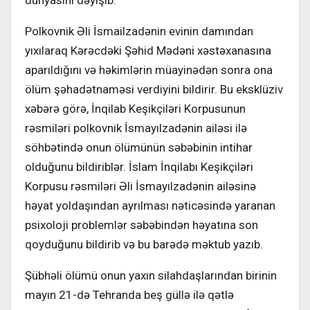
Polkovnik Əli İsmailzadənin evinin damından
yıxılaraq Kərəcdəki Şəhid Mədəni xəstəxanasına
aparıldığını və həkimlərin müayinədən sonra ona
ölüm şəhadətnaməsi verdiyini bildirir. Bu eksklüziv
xəbərə görə, İnqilab Keşikçiləri Korpusunun
rəsmiləri polkovnik İsmayılzadənin ailəsi ilə
söhbətində onun ölümünün səbəbinin intihar
olduğunu bildiriblər. İslam İnqilabı Keşikçiləri
Korpusu rəsmiləri Əli İsmayılzadənin ailəsinə
həyat yoldaşından ayrılması nəticəsində yaranan
psixoloji problemlər səbəbindən həyatına son
qoyduğunu bildirib və bu barədə məktub yazıb.
Şübhəli ölümü onun yaxın silahdaşlarından birinin
mayın 21-də Tehranda beş güllə ilə qətlə