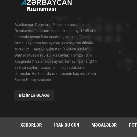
Azərbaycan Demokrat Firqəsinin orqanı olan
“Azərbaycan” ruznaməsinin birinci sayı 1945-ci il
sentyabr ayının 5-də çapdan çıxmışdır. “Qəzet
birinci sayından başlayaraq Azərbaycan dilində
buraxılırdı. Hacı Əli Şəbüstəri (1-29-cu saylar),
Əhməd Müsəvi (98-151-ci saylar), Həmzə Fəthi
Xoşginabi (152-246-cı saylar), İsmayıl Şəms (247-
293-cü saylar) ruznamənin baş redaktorları
olmuşdur. Hal-hazırda ruznamənin baş redaktoru
Rəhim Hüseynzadədir.
BIZIMLƏ ƏLAQƏ
XƏBƏRLƏR
İRAN BU GÜN
MƏQALƏLƏR
FOT