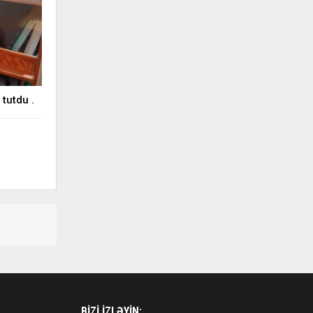
tutdu .
BIZI IZLƏYIN: