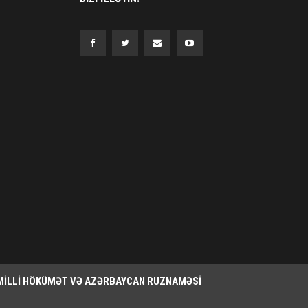
MILLI HÖKÜMƏT VƏ AZƏRBAYCAN RUZNAMƏSI