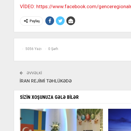
VİDEO: https://www.facebook.com/genceregiona
Paylaş
5056 Yazı
0 Şərh
ƏVVƏLKI
İRAN REJİMİ TƏHLÜKƏDƏ
SIZIN XOŞUNUZA GƏLƏ BILƏR