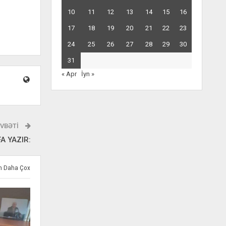
10
11
12
13
14
15
16
17
18
19
20
21
22
23
24
25
26
27
28
29
30
31
« Apr
İyn »
VBƏTI
A YAZIR:
ən Daha Çox