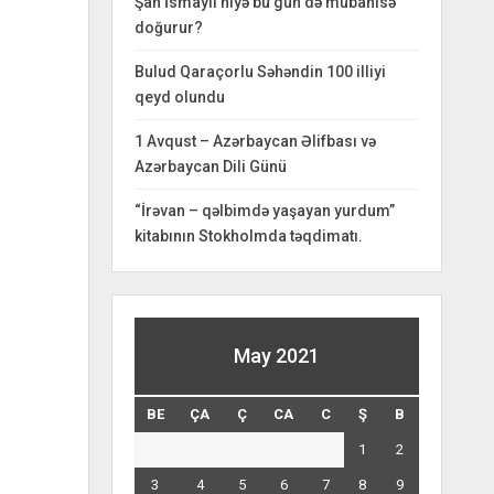
Şah İsmayıl niyə bu gün də mübahisə
doğurur?
Bulud Qaraçorlu Səhəndin 100 illiyi
qeyd olundu
1 Avqust – Azərbaycan Əlifbası və
Azərbaycan Dili Günü
“İrəvan – qəlbimdə yaşayan yurdum”
kitabının Stokholmda təqdimatı.
May 2021
BE
ÇA
Ç
CA
C
Ş
B
1
2
3
4
5
6
7
8
9