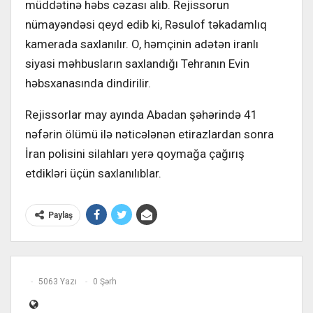
müddətinə həbs cəzası alıb. Rejissorun
nümayəndəsi qeyd edib ki, Rəsulof təkadamlıq
kamerada saxlanılır. O, həmçinin adətən iranlı
siyasi məhbusların saxlandığı Tehranın Evin
həbsxanasında dindirilir.
Rejissorlar may ayında Abadan şəhərində 41
nəfərin ölümü ilə nəticələnən etirazlardan sonra
İran polisini silahları yerə qoymağa çağırış
etdikləri üçün saxlanılıblar.
Paylaş
5063 Yazı
0 Şərh