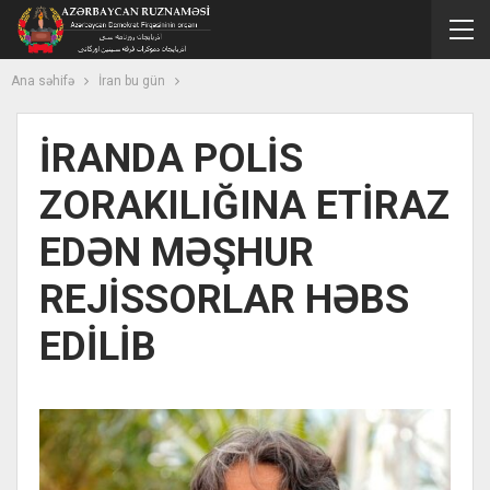
Ana səhifə
İran bu gün
İRANDA POLİS
ZORAKILIĞINA ETİRAZ
EDƏN MƏŞHUR
REJİSSORLAR HƏBS
EDİLİB