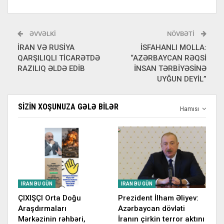
ƏVVƏLKI
NÖVBƏTI
İRAN VƏ RUSİYA
İSFAHANLI MOLLA:
QARŞILIQLI TİCARƏTDƏ
“AZƏRBAYCAN RƏQSİ
RAZILIQ ƏLDƏ EDİB
İNSAN TƏRBİYƏSİNƏ
UYĞUN DEYİL”
SIZIN XOŞUNUZA GƏLƏ BILƏR
Hamısı
İRAN BU GÜN
İRAN BU GÜN
ÇIXIŞÇI Orta Doğu
Prezident İlham Əliyev:
Araşdırmaları
Azərbaycan dövləti
Mərkəzinin rəhbəri,
İranın çirkin terror aktını