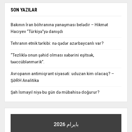
SON YAZILAR
Bakının İran böhranına yanaşması belədir – Hikmət
Hacıyev “Türkiyə”yə danışdı
Tehranın etnik tərkibi: nə qədər azərbaycanlı var?
“Tezliklə onun şəhid olması xəbərini eşitsək,
təəccüblənmərik”.
Avropanın antimiqrant siyasəti: uduzan kim olacaq? –
ŞƏRH Analitika
Şah İsmayıl niyə bu gün də mübahisə doğurur?
بايرام 2026