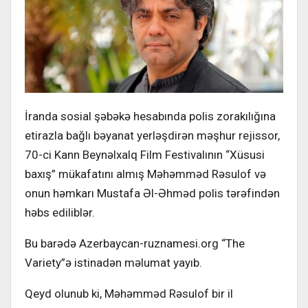
İranda sosial şəbəkə hesabında polis zorakılığına
etirazla bağlı bəyanat yerləşdirən məşhur rejissor,
70-ci Kann Beynəlxalq Film Festivalının “Xüsusi
baxış” mükafatını almış Məhəmməd Rəsulof və
onun həmkarı Mustafa Əl-Əhməd polis tərəfindən
həbs ediliblər.
Bu barədə Azerbaycan-ruznamesi.org “The
Variety”ə istinadən məlumat yayıb.
Qeyd olunub ki, Məhəmməd Rəsulof bir il