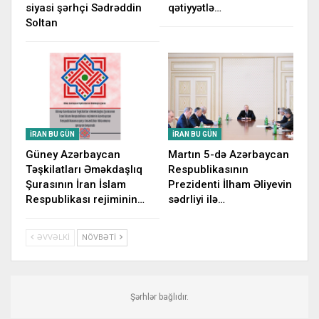
siyasi şərhçi Sədrəddin
qətiyyətlə…
Soltan
İRAN BU GÜN
İRAN BU GÜN
Güney Azərbaycan
Martın 5-də Azərbaycan
Təşkilatları Əməkdaşlıq
Respublikasının
Şurasının İran İslam
Prezidenti İlham Əliyevin
Respublikası rejiminin…
sədrliyi ilə…
ƏVVƏLKI
NÖVBƏTI
Şərhlər bağlıdır.