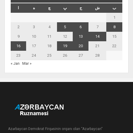
ب
ش
ج
پ
چ
ه
ا
1
2
3
4
5
6
7
8
9
10
11
12
13
14
15
16
17
18
19
20
21
22
23
24
25
26
27
28
« Jan
Mar »
Azərbaycan Demokrat Firqəsinin orqanı olan “Azərbaycan”