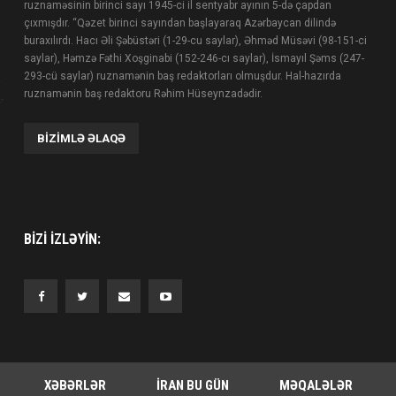
ruznaməsinin birinci sayı 1945-ci il sentyabr ayının 5-də çapdan
çıxmışdır. “Qəzet birinci sayından başlayaraq Azərbaycan dilində
buraxılırdı. Hacı Əli Şəbüstəri (1-29-cu saylar), Əhməd Müsəvi (98-151-ci
saylar), Həmzə Fəthi Xoşginabi (152-246-cı saylar), İsmayıl Şəms (247-
293-cü saylar) ruznamənin baş redaktorları olmuşdur. Hal-hazırda
ruznamənin baş redaktoru Rəhim Hüseynzadədir.
BIZIMLƏ ƏLAQƏ
BIZI IZLƏYIN:
XƏBƏRLƏR
İRAN BU GÜN
MƏQALƏLƏR