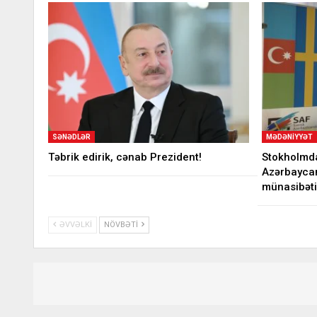
SƏNƏDLƏR
MƏDƏNIYYƏT
Təbrik edirik, cənab Prezident!
Stokholmda
Azərbaycan
münasibət
ƏVVƏLKI
NÖVBƏTI