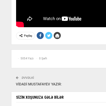
Paylaş
5054 Yazı
0 Şərh
ƏVVƏLKI
VİDADİ MUSTAFAYEV YAZIR:
SIZIN XOŞUNUZA GƏLƏ BILƏR