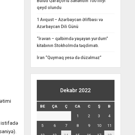
Bulud Qaraçorlu Səhəndin 100 illiyi
qeyd olundu
1 Avqust – Azərbaycan Əlifbası və
Azərbaycan Dili Günü
“İrəvan – qəlbimdə yaşayan yurdum”
kitabının Stokholmda təqdimatı.
İran “Quymaq yesə də düzəlməz”
Dekabr 2022
ətimi
BE
ÇA
Ç
CA
C
Ş
B
1
2
3
4
 istifadə
5
6
7
8
9
10
11
saniyə).