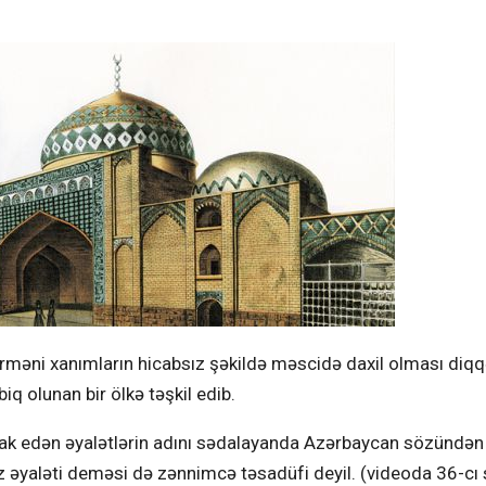
məni xanımların hicabsız şəkildə məscidə daxil olması diqq
biq olunan bir ölkə təşkil edib.
ştirak edən əyalətlərin adını sədalayanda Azərbaycan sözündən
z əyaləti deməsi də zənnimcə təsadüfi deyil. (videoda 36-cı 