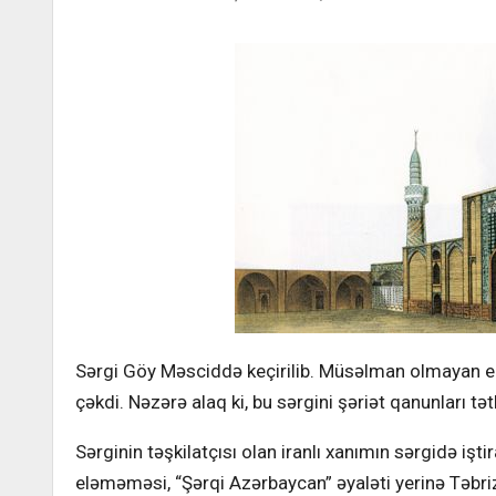
Sərgi Göy Məsciddə keçirilib. Müsəlman olmayan er
çəkdi. Nəzərə alaq ki, bu sərgini şəriət qanunları tət
Sərginin təşkilatçısı olan iranlı xanımın sərgidə i
eləməməsi, “Şərqi Azərbaycan” əyaləti yerinə Təbri