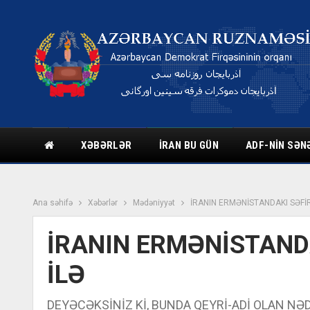
XƏBƏRLƏR
İRAN BU GÜN
ADF-NIN SƏN
Ana səhifə
Xəbərlər
Mədəniyyət
İRANIN ERMƏNİSTANDAKI SƏFİR
İRANIN ERMƏNİSTANDA
İLƏ
DEYƏCƏKSİNİZ Kİ, BUNDA QEYRİ-ADİ OLAN NƏD