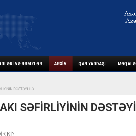
ƏDLƏRI VƏ RƏMZLƏR
ARXIV
QAN YADDAŞI
MƏQALƏ
LİYİNİN DƏSTƏYİ İLƏ
KI SƏFİRLİYİNİN DƏSTƏY
İR Kİ?