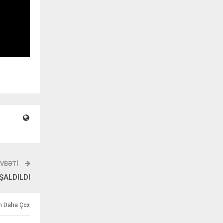
VBƏTI
ŞALDILDI
ən Daha Çox