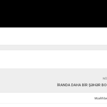
NÖ
İRANDA DAHA BİR ŞƏHƏR BO
Müəllifd