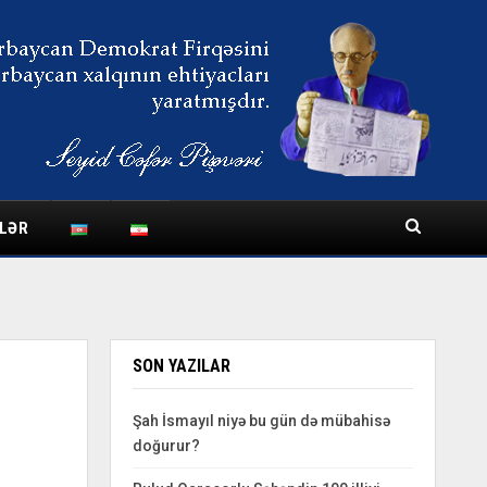
LƏR
SON YAZILAR
İ
Şah İsmayıl niyə bu gün də mübahisə
doğurur?