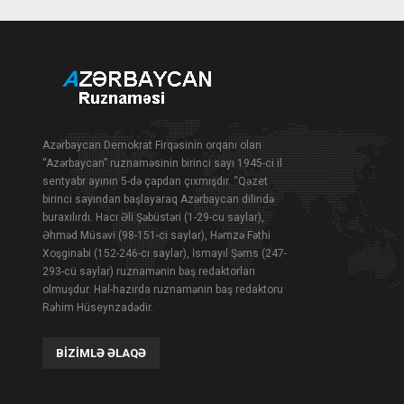
Azərbaycan Demokrat Firqəsinin orqanı olan
“Azərbaycan” ruznaməsinin birinci sayı 1945-ci il
sentyabr ayının 5-də çapdan çıxmışdır. “Qəzet
birinci sayından başlayaraq Azərbaycan dilində
buraxılırdı. Hacı Əli Şəbüstəri (1-29-cu saylar),
Əhməd Müsəvi (98-151-ci saylar), Həmzə Fəthi
Xoşginabi (152-246-cı saylar), İsmayıl Şəms (247-
293-cü saylar) ruznamənin baş redaktorları
olmuşdur. Hal-hazırda ruznamənin baş redaktoru
Rəhim Hüseynzadədir.
BIZIMLƏ ƏLAQƏ