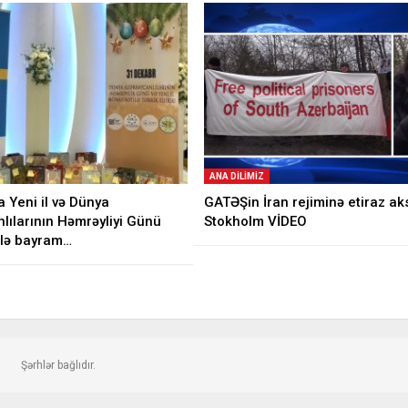
ANA DILIMIZ
 Yeni il və Dünya
GATƏŞin İran rejiminə etiraz aks
lılarının Həmrəyliyi Günü
Stokholm VİDEO
ilə bayram…
Şərhlər bağlıdır.