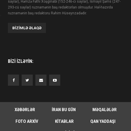
saylar), Həmzə Fəthi Xoşginabi (152-246-cı saylar), İsmayıl Şəms (247-
293-cü saylar) ruznamənin baş redaktorları olmuşdur. Hal-hazırda
ruznamənin baş redaktoru Rəhim Hüseynzadədir.
BIZIMLƏ ƏLAQƏ
BIZI IZLƏYIN:
XƏBƏRLƏR
İRAN BU GÜN
MƏQALƏLƏR
FOTO ARXIV
KITABLAR
QAN YADDAŞI