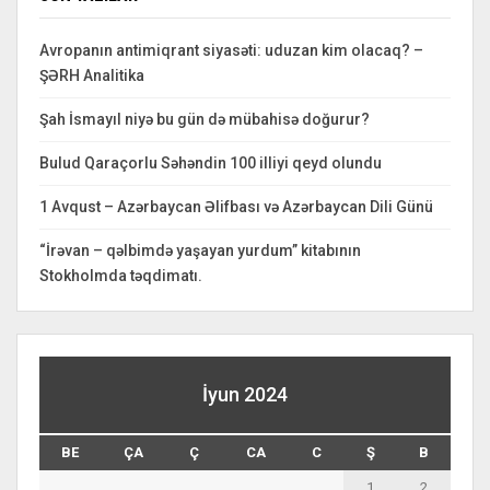
Avropanın antimiqrant siyasəti: uduzan kim olacaq? –
ŞƏRH Analitika
Şah İsmayıl niyə bu gün də mübahisə doğurur?
Bulud Qaraçorlu Səhəndin 100 illiyi qeyd olundu
1 Avqust – Azərbaycan Əlifbası və Azərbaycan Dili Günü
“İrəvan – qəlbimdə yaşayan yurdum” kitabının
Stokholmda təqdimatı.
İyun 2024
BE
ÇA
Ç
CA
C
Ş
B
1
2