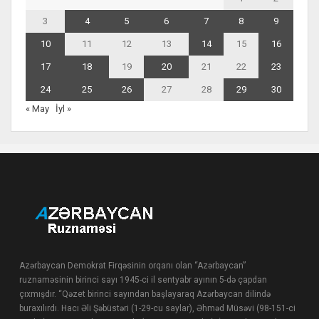
3
4
5
6
7
8
9
10
11
12
13
14
15
16
17
18
19
20
21
22
23
24
25
26
27
28
29
30
« May
İyl »
Azərbaycan Demokrat Firqəsinin orqanı olan “Azərbaycan”
ruznaməsinin birinci sayı 1945-ci il sentyabr ayının 5-də çapdan
çıxmışdır. “Qəzet birinci sayından başlayaraq Azərbaycan dilində
buraxılırdı. Hacı Əli Şəbüstəri (1-29-cu saylar), Əhməd Müsəvi (98-151-ci