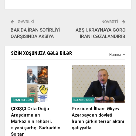
ƏVVƏLKI
NÖVBƏTI
BAKIDA İRAN SƏFİRLİYİ
ABŞ UKRAYNAYA GÖRƏ
QARŞISINDA AKSİYA
İRANI CƏZALANDIRIB
SIZIN XOŞUNUZA GƏLƏ BILƏR
Hamısı
İRAN BU GÜN
İRAN BU GÜN
ÇIXIŞÇI Orta Doğu
Prezident İlham Əliyev:
Araşdırmaları
Azərbaycan dövləti
Mərkəzinin rəhbəri,
İranın çirkin terror aktını
siyasi şərhçi Sədrəddin
qətiyyətlə…
Soltan