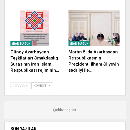
İRAN BU GÜN
İRAN BU GÜN
Güney Azərbaycan
Martın 5-də Azərbaycan
Təşkilatları Əməkdaşlıq
Respublikasının
Şurasının İran İslam
Prezidenti İlham Əliyevin
Respublikası rejiminin…
sədrliyi ilə…
ƏVVƏLKI
NÖVBƏTI
Şərhlər bağlıdır.
SON YAZILAR