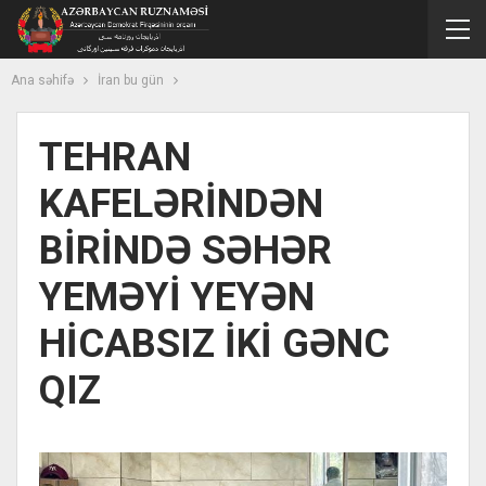
Ana səhifə
İran bu gün
TEHRAN
KAFELƏRİNDƏN
BİRİNDƏ SƏHƏR
YEMƏYİ YEYƏN
HİCABSIZ İKİ GƏNC
QIZ