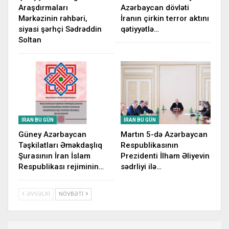
Araşdırmaları
Azərbaycan dövləti
Mərkəzinin rəhbəri,
İranın çirkin terror aktını
siyasi şərhçi Sədrəddin
qətiyyətlə…
Soltan
İRAN BU GÜN
İRAN BU GÜN
Güney Azərbaycan
Martın 5-də Azərbaycan
Təşkilatları Əməkdaşlıq
Respublikasının
Şurasının İran İslam
Prezidenti İlham Əliyevin
Respublikası rejiminin…
sədrliyi ilə…
ƏVVƏLKI
NÖVBƏTI