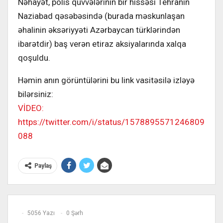
Nəhayət, polis qüvvələrinin bir hissəsi Tehranın
Naziabad qəsəbəsində (burada məskunlaşan
əhalinin əksəriyyəti Azərbaycan türklərindən
ibarətdir) baş verən etiraz aksiyalarında xalqa
qoşuldu.
Həmin anın görüntülərini bu link vasitəsilə izləyə
bilərsiniz:
VİDEO:
https://twitter.com/i/status/1578895571246809
088
Paylaş
5056 Yazı
0 Şərh