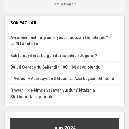
Şərhlər bağlıdır.
SON YAZILAR
Avropanın antimiqrant siyasəti: uduzan kim olacaq? –
ŞƏRH Analitika
Şah İsmayıl niyə bu gün də mübahisə doğurur?
Bulud Qaraçorlu Səhəndin 100 illiyi qeyd olundu
1 Avqust – Azərbaycan Əlifbası və Azərbaycan Dili Günü
“İrəvan – qəlbimdə yaşayan yurdum” kitabının
Stokholmda təqdimatı.
İyun 2024