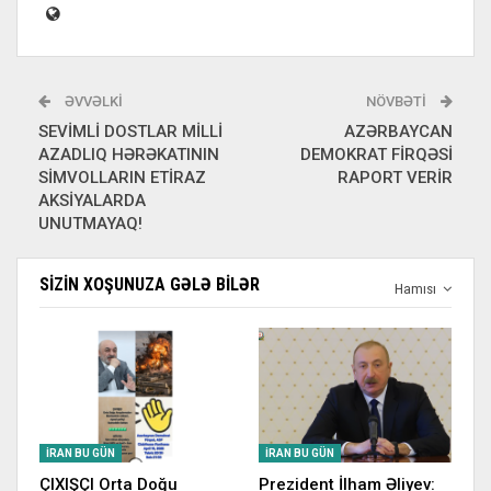
ƏVVƏLKI
NÖVBƏTI
SEVİMLİ DOSTLAR MİLLİ
AZƏRBAYCAN
AZADLIQ HƏRƏKATININ
DEMOKRAT FİRQƏSİ
SİMVOLLARIN ETİRAZ
RAPORT VERİR
AKSİYALARDA
UNUTMAYAQ!
SIZIN XOŞUNUZA GƏLƏ BILƏR
Hamısı
İRAN BU GÜN
İRAN BU GÜN
ÇIXIŞÇI Orta Doğu
Prezident İlham Əliyev: