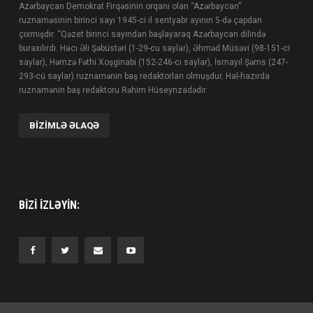
Azərbaycan Demokrat Firqəsinin orqanı olan “Azərbaycan”
ruznaməsinin birinci sayı 1945-ci il sentyabr ayının 5-də çapdan
çıxmışdır. “Qəzet birinci sayından başlayaraq Azərbaycan dilində
buraxılırdı. Hacı Əli Şəbüstəri (1-29-cu saylar), Əhməd Müsəvi (98-151-ci
saylar), Həmzə Fəthi Xoşginabi (152-246-cı saylar), İsmayıl Şəms (247-
293-cü saylar) ruznamənin baş redaktorları olmuşdur. Hal-hazırda
ruznamənin baş redaktoru Rəhim Hüseynzadədir.
BIZIMLƏ ƏLAQƏ
BIZI IZLƏYIN: