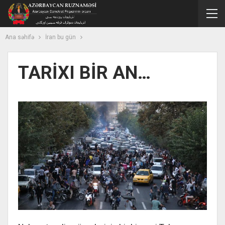
Ana səhifə
İran bu gün
TARİXI BİR AN…