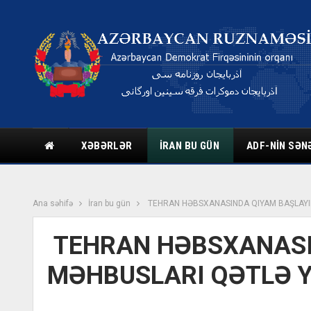
XƏBƏRLƏR
İRAN BU GÜN
ADF-NIN SƏN
Ana səhifə
İran bu gün
TEHRAN HƏBSXANASINDA QIYAM BAŞLAYIB
TEHRAN HƏBSXANASIN
MƏHBUSLARI QƏTLƏ Y