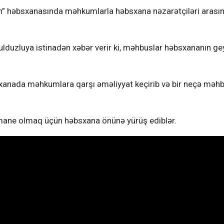
vin” həbsxanasında məhkumlarla həbsxana nəzarətçiləri arası
lduzluya istinadən xəbər verir ki, məhbuslar həbsxananın g
anada məhkumlara qarşı əməliyyat keçirib və bir neçə məh
 mane olmaq üçün həbsxana önünə yürüş ediblər.