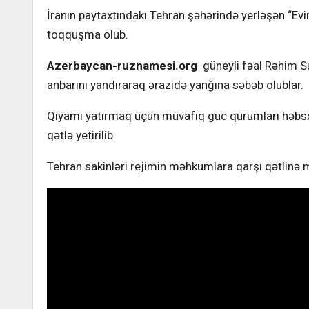
İranın paytaxtındakı Tehran şəhərində yerləşən “E
toqquşma olub.
Azerbaycan-ruznamesi.org
güneyli fəal Rəhim Su
anbarını yandıraraq ərazidə yanğına səbəb olublar.
Qiyamı yatırmaq üçün müvafiq güc qurumları həbsx
qətlə yetirilib.
Tehran sakinləri rejimin məhkumlara qarşı qətlinə