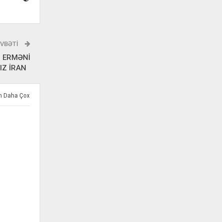
VBƏTI
N ERMƏNİ
SIZ İRAN
ən Daha Çox