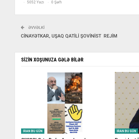
5052 Yazı
0 Şərh
ƏVVƏLKI
CİNAYƏTKAR, UŞAQ QATİLİ ŞOVİNİST REJİM
SIZIN XOŞUNUZA GƏLƏ BILƏR
İRAN BU GÜN
İRAN BU GÜN