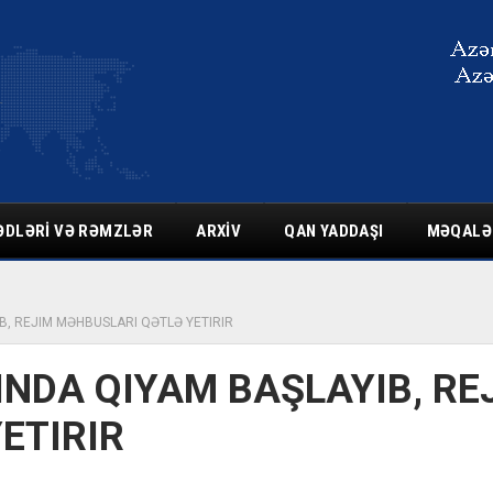
ƏDLƏRI VƏ RƏMZLƏR
ARXIV
QAN YADDAŞI
MƏQALƏ
, REJIM MƏHBUSLARI QƏTLƏ YETIRIR
DA QIYAM BAŞLAYIB, RE
ETIRIR