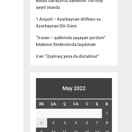
Bulud Qaraçorlu Səhəndin 100 illiyi
qeyd olundu
1 Avqust – Azərbaycan Əlifbası və
Azərbaycan Dili Günü
“İrəvan – qəlbimdə yaşayan yurdum”
kitabının Stokholmda təqdimatı.
İran “Quymaq yesə də düzəlməz”
May 2022
BE
ÇA
Ç
CA
C
Ş
B
1
2
3
4
5
6
7
8