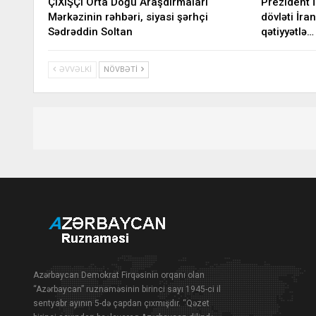
ÇIXIŞÇI Orta Doğu Araşdırmaları
Prezident 
Mərkəzinin rəhbəri, siyasi şərhçi
dövləti İran
Sədrəddin Soltan
qətiyyətlə…
ƏVVƏLKI
NÖVBƏTI
Azərbaycan Demokrat Firqəsinin orqanı olan
“Azərbaycan” ruznaməsinin birinci sayı 1945-ci il
sentyabr ayının 5-də çapdan çıxmışdır. “Qəzet