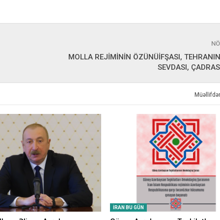
NÖ
MOLLA REJİMİNİN ÖZÜNÜİFŞASI, TEHRANI
SEVDASI, ÇADRA
Müəllifd
İRAN BU GÜN