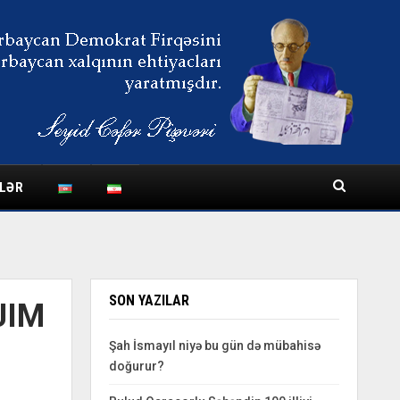
LƏR
SON YAZILAR
JIM
Şah İsmayıl niyə bu gün də mübahisə
doğurur?