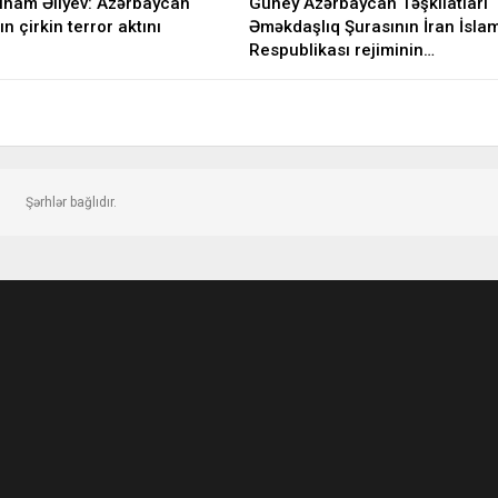
İlham Əliyev: Azərbaycan
Güney Azərbaycan Təşkilatları
ın çirkin terror aktını
Əməkdaşlıq Şurasının İran İsla
Respublikası rejiminin…
Şərhlər bağlıdır.