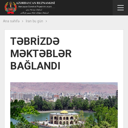
Ana səhifə
İran bu gün
TƏBRİZDƏ
MƏKTƏBLƏR
BAĞLANDI