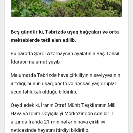
Be
ş
g
ü
nd
ü
r
ki
,
T
ə
brizd
ə
u
ş
aq
ba
ğç
alar
ı
v
ə
orta
m
ə
kt
ə
bl
ə
rd
ə
t
ə
til
elan
edilib
.
Bu barədə Şərqi Azərbaycan əyalətinin Baş Təhsil
İdarəsi məlumat yayıb.
Məlumatda Təbrizdə hava çirkliliyinin səviyyəsinin
artdığı, bunun uşaq, xəstə və həssas yaş qrupları
üçün təhlükəli olduğu bildirilib.
Qeyd edək ki, İranın Ətraf Mühit Təşkilatının Milli
Hava və İqlim Dəyişikliyi Mərkəzindən son bir il
ərzində İranda 21 min nəfərin hava çirkliliyi
nəticəsində həyatını itirdiyi bildirilib.