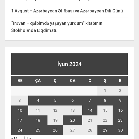
1 Avqust – Azərbaycan Əlifbası və Azərbaycan Dili Günü
“İrəvan – qəlbimdə yaşayan yurdum” kitabının
Stokholmda təqdimatı.
İyun 2024
BE
ÇA
Ç
CA
C
Ş
B
1
2
3
4
5
6
7
8
9
10
11
12
13
14
15
16
17
18
19
20
21
22
23
24
25
26
27
28
29
30
« May
İyl »