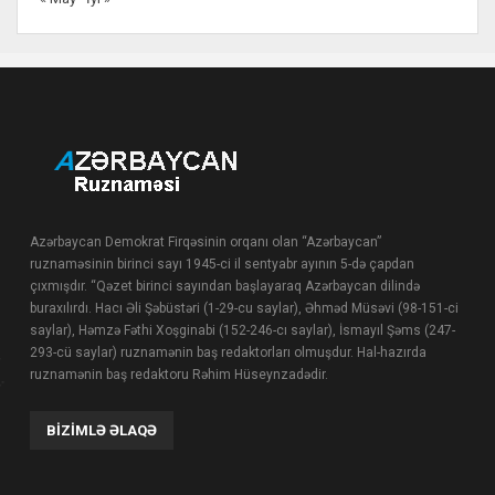
Azərbaycan Demokrat Firqəsinin orqanı olan “Azərbaycan”
ruznaməsinin birinci sayı 1945-ci il sentyabr ayının 5-də çapdan
çıxmışdır. “Qəzet birinci sayından başlayaraq Azərbaycan dilində
buraxılırdı. Hacı Əli Şəbüstəri (1-29-cu saylar), Əhməd Müsəvi (98-151-ci
saylar), Həmzə Fəthi Xoşginabi (152-246-cı saylar), İsmayıl Şəms (247-
293-cü saylar) ruznamənin baş redaktorları olmuşdur. Hal-hazırda
ruznamənin baş redaktoru Rəhim Hüseynzadədir.
BIZIMLƏ ƏLAQƏ