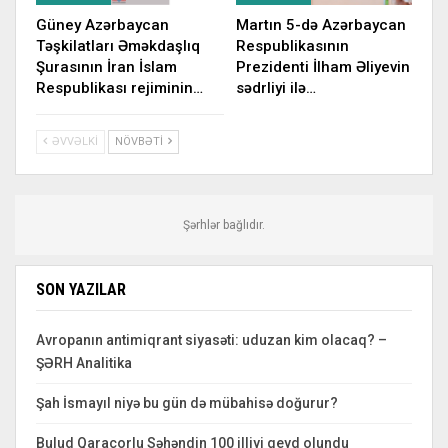
Güney Azərbaycan
Martın 5-də Azərbaycan
Təşkilatları Əməkdaşlıq
Respublikasının
Şurasının İran İslam
Prezidenti İlham Əliyevin
Respublikası rejiminin…
sədrliyi ilə…
ƏVVƏLKI
NÖVBƏTI
Şərhlər bağlıdır.
SON YAZILAR
Avropanın antimiqrant siyasəti: uduzan kim olacaq? –
ŞƏRH Analitika
Şah İsmayıl niyə bu gün də mübahisə doğurur?
Bulud Qaraçorlu Səhəndin 100 illiyi qeyd olundu