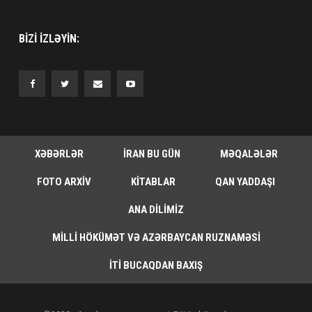
BIZI IZLƏYIN:
XƏBƏRLƏR
İRAN BU GÜN
MƏQALƏLƏR
FOTO ARXIV
KITABLAR
QAN YADDAŞI
ANA DILIMIZ
MILLI HÖKÜMƏT VƏ AZƏRBAYCAN RUZNAMƏSI
İTI BUCAQDAN BAXIŞ