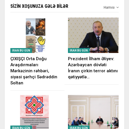
SIZIN XOŞUNUZA GƏLƏ BILƏR
Hamısı
İRAN BU GÜN
İRAN BU GÜN
ÇIXIŞÇI Orta Doğu
Prezident İlham Əliyev:
Araşdırmaları
Azərbaycan dövləti
Mərkəzinin rəhbəri,
İranın çirkin terror aktını
siyasi şərhçi Sədrəddin
qətiyyətlə…
Soltan
İRAN BU GÜN
İRAN BU GÜN