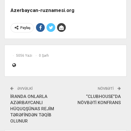
Azerbaycan-ruznamesi.org
Paylaş
5056 Yazı
0 Şərh
ƏVVƏLKI
NÖVBƏTI
İRANDA ONLARLA
“CLUBHOUSE”DA
AZƏRBAYCANLI
NÖVBƏTİ KONFRANS
HÜQUQŞÜNAS REJİM
TƏRƏFİNDƏN TƏQİB
OLUNUR