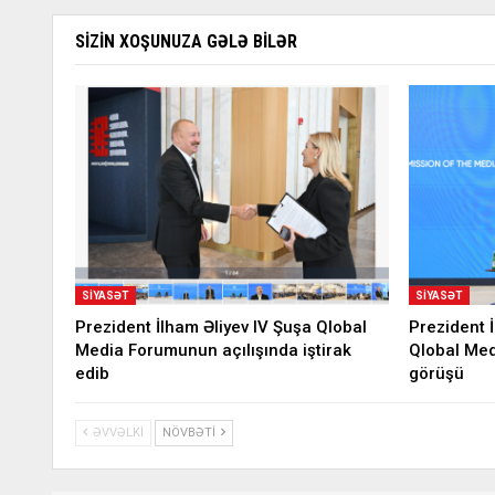
SIZIN XOŞUNUZA GƏLƏ BILƏR
SIYASƏT
SIYASƏT
Prezident İlham Əliyev IV Şuşa Qlobal
Prezident 
Media Forumunun açılışında iştirak
Qlobal Medi
edib
görüşü
ƏVVƏLKI
NÖVBƏTI