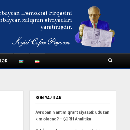
LƏR
SON YAZILAR
Avropanın antimiqrant siyasəti: uduzan
kim olacaq? – ŞƏRH Analitika