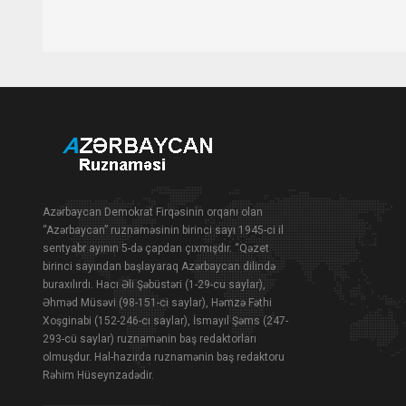
Azərbaycan Demokrat Firqəsinin orqanı olan
“Azərbaycan” ruznaməsinin birinci sayı 1945-ci il
sentyabr ayının 5-də çapdan çıxmışdır. “Qəzet
birinci sayından başlayaraq Azərbaycan dilində
buraxılırdı. Hacı Əli Şəbüstəri (1-29-cu saylar),
Əhməd Müsəvi (98-151-ci saylar), Həmzə Fəthi
Xoşginabi (152-246-cı saylar), İsmayıl Şəms (247-
293-cü saylar) ruznamənin baş redaktorları
olmuşdur. Hal-hazırda ruznamənin baş redaktoru
Rəhim Hüseynzadədir.