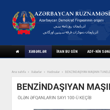
XƏBƏRLƏR
İRAN BU GÜN
ADF-NIN SƏN
Ana səhifə
Xəbərlər
Hadisələr
BENZİNDAŞIYAN MAŞININ TUNELD
BENZİNDAŞIYAN MAŞI
ÖLƏN ƏFQANLARIN SAYI 100-Ü KEÇİB