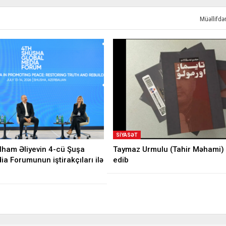
Müəllifd
SIYASƏT
İlham Əliyevin 4-cü Şuşa
Taymaz Urmulu (Tahir Məhami) 
a Forumunun iştirakçıları ilə
edib