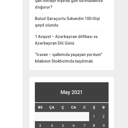
Şah İsmayıl niyə bu gün də mübahisə
doğurur?
Bulud Qaraçorlu Səhəndin 100 illiyi
qeyd olundu
1 Avqust – Azərbaycan Əlifbası və
Azərbaycan Dili Günü
“İrəvan – qəlbimdə yaşayan yurdum”
kitabının Stokholmda təqdimatı.
May 2021
BE
ÇA
Ç
CA
C
Ş
B
1
2
3
4
5
6
7
8
9