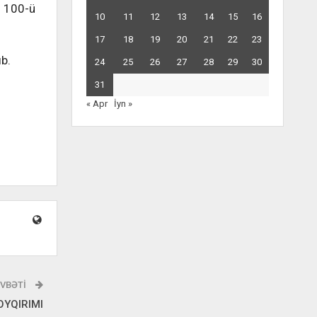
ı 100-ü
10
11
12
13
14
15
16
17
18
19
20
21
22
23
b.
24
25
26
27
28
29
30
31
« Apr
İyn »
VBƏTI
YQIRIMI