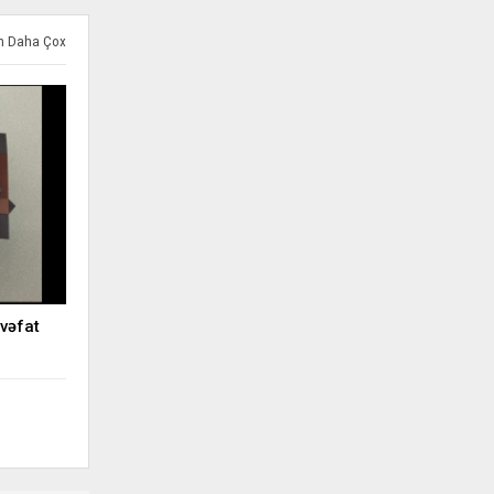
ən Daha Çox
vəfat