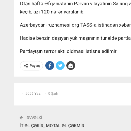
Ötən həftə Əfqanıstanın Pərvan vilayətinin Salanq a
keçib, azı 120 nəfər yaralanıb.
Azerbaycan-ruznamesi.org TASS-a istinadən xəbər v
Hadisə benzin daşıyan yük maşınının tuneldə partla
Partlayışın terror aktı oldması istisna edilmir.
Paylaş
5056 Yazı
0 Şərh
ƏVVƏLKI
İT ƏL ÇƏKİR, MOTAL ƏL ÇƏKMİR