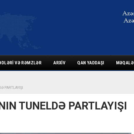
ƏDLƏRI VƏ RƏMZLƏR
ARXIV
QAN YADDAŞI
MƏQALƏ
Ə PARTLAYIŞI
NIN TUNELDƏ PARTLAYIŞI