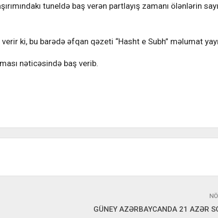
şırımındakı tuneldə baş verən partlayış zamanı ölənlərin say
erir ki, bu barədə əfqan qəzeti “Hasht e Subh” məlumat yayı
ması nəticəsində baş verib.
NÖ
GÜNEY AZƏRBAYCANDA 21 AZƏR SO