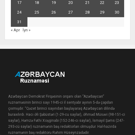
17
18
19
20
21
22
23
24
25
26
27
28
29
30
31
« Apr
İyn »
Azərbaycan Demokrat Firqəsinin orqanı olan “Azərbaycan”
ruznaməsinin birinci sayı 1945-ci il sentyabr ayının 5-də çapdan
çıxmışdır. “Qəzet birinci sayından başlayaraq Azərbaycan dilində
buraxılırdı. Hacı Əli Şəbüstəri (1-29-cu saylar), Əhməd Müsəvi (98-151-ci
saylar), Həmzə Fəthi Xoşginabi (152-246-cı saylar), İsmayıl Şəms (247-
293-cü saylar) ruznamənin baş redaktorları olmuşdur. Hal-hazırda
ruznamənin baş redaktoru Rəhim Hüseynzadədir.