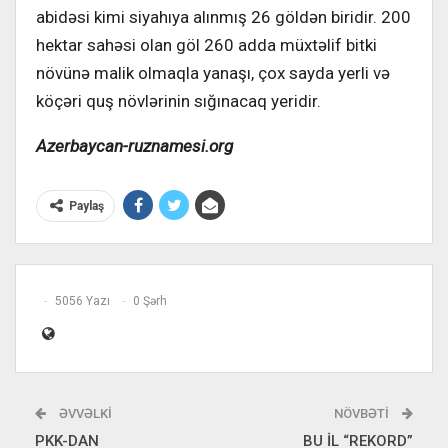
abidəsi kimi siyahıya alınmış 26 göldən biridir. 200
hektar sahəsi olan göl 260 adda müxtəlif bitki
növünə malik olmaqla yanaşı, çox sayda yerli və
köçəri quş növlərinin sığınacaq yeridir.
Azerbaycan-ruznamesi.org
Paylaş
5056 Yazı
0 Şərh
ƏVVƏLKI
NÖVBƏTI
PKK-DAN
BU İL “REKORD”