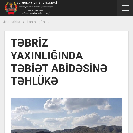
Ana səhifə
İran bu gün
TƏBRİZ
YAXINLIĞINDA
TƏBİƏT ABİDƏSİNƏ
TƏHLÜKƏ