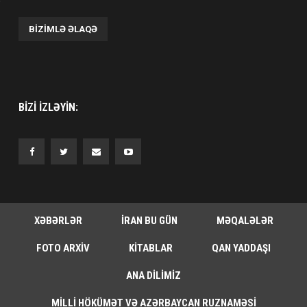
BIZIMLƏ ƏLAQƏ
BIZI IZLƏYIN:
XƏBƏRLƏR
İRAN BU GÜN
MƏQALƏLƏR
FOTO ARXIV
KITABLAR
QAN YADDAŞI
ANA DILIMIZ
MILLI HÖKÜMƏT VƏ AZƏRBAYCAN RUZNAMƏSI