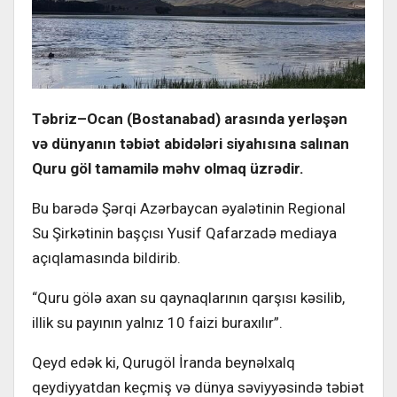
T
ə
briz
–
Ocan
(
Bostanabad
)
aras
ı
nda
yerl
əşə
n
v
ə
d
ü
nyan
ı
n
t
ə
bi
ə
t
abid
ə
l
ə
ri
siyah
ı
s
ı
na
sal
ı
nan
Quru
g
ö
l
tamamil
ə
m
ə
hv
olmaq
ü
zr
ə
dir
.
Bu barədə Şərqi Azərbaycan əyalətinin Regional
Su Şirkətinin başçısı Yusif Qafarzadə mediaya
açıqlamasında bildirib.
“Quru gölə axan su qaynaqlarının qarşısı kəsilib,
illik su payının yalnız 10 faizi buraxılır”.
Qeyd edək ki, Qurugöl İranda beynəlxalq
qeydiyyatdan keçmiş və dünya səviyyəsində təbiət