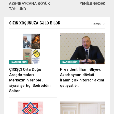
AZƏRBAYCANA BÖYÜK
YENİLƏNƏCƏK
TƏHLÜKƏ…
SIZIN XOŞUNUZA GƏLƏ BILƏR
Hamısı
İRAN BU GÜN
İRAN BU GÜN
ÇIXIŞÇI Orta Doğu
Prezident İlham Əliyev:
Araşdırmaları
Azərbaycan dövləti
Mərkəzinin rəhbəri,
İranın çirkin terror aktını
siyasi şərhçi Sədrəddin
qətiyyətlə…
Soltan