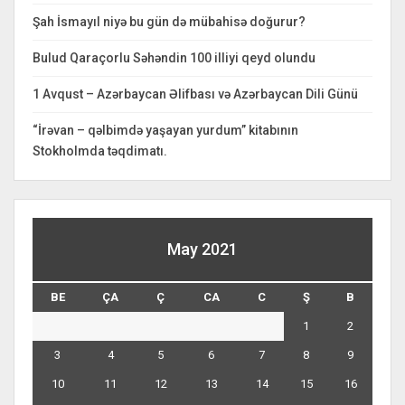
Şah İsmayıl niyə bu gün də mübahisə doğurur?
Bulud Qaraçorlu Səhəndin 100 illiyi qeyd olundu
1 Avqust – Azərbaycan Əlifbası və Azərbaycan Dili Günü
“İrəvan – qəlbimdə yaşayan yurdum” kitabının
Stokholmda təqdimatı.
May 2021
BE
ÇA
Ç
CA
C
Ş
B
1
2
3
4
5
6
7
8
9
10
11
12
13
14
15
16