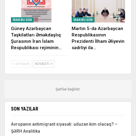
İRAN BU GÜN
İRAN BU GÜN
Güney Azərbaycan
Martın 5-də Azərbaycan
Təşkilatları Əməkdaşlıq
Respublikasının
Şurasının İran İslam
Prezidenti İlham Əliyevin
Respublikası rejiminin…
sədrliyi ilə…
ƏVVƏLKI
NÖVBƏTI
Şərhlər bağlıdır.
SON YAZILAR
Avropanın antimiqrant siyasəti: uduzan kim olacaq? –
ŞƏRH Analitika