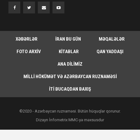
XƏBƏRLƏR
İRAN BU GÜN
MƏQALƏLƏR
FOTO ARXIV
KITABLAR
QAN YADDAŞI
ANA DILIMIZ
MILLI HÖKÜMƏT VƏ AZƏRBAYCAN RUZNAMƏSI
İTI BUCAQDAN BAXIŞ
©2020 - Azərbaycan ruznaməsi. Bütün hüquqlar qorunur.
Dizayn İnfometrix MMC-yə məxsusdur