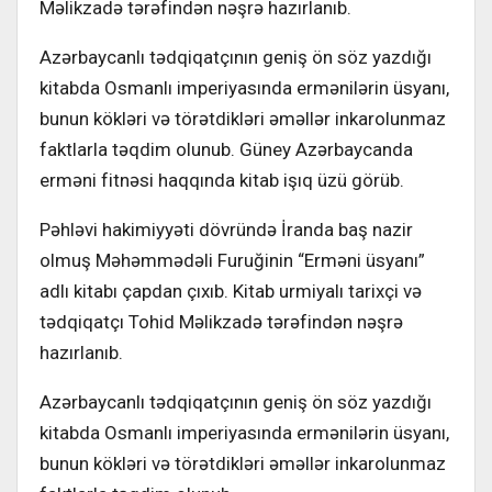
Məlikzadə tərəfindən nəşrə hazırlanıb.
Azərbaycanlı tədqiqatçının geniş ön söz yazdığı
kitabda Osmanlı imperiyasında ermənilərin üsyanı,
bunun kökləri və törətdikləri əməllər inkarolunmaz
faktlarla təqdim olunub. Güney Azərbaycanda
erməni fitnəsi haqqında kitab işıq üzü görüb.
Pəhləvi hakimiyyəti dövründə İranda baş nazir
olmuş Məhəmmədəli Furuğinin “Erməni üsyanı”
adlı kitabı çapdan çıxıb. Kitab urmiyalı tarixçi və
tədqiqatçı Tohid Məlikzadə tərəfindən nəşrə
hazırlanıb.
Azərbaycanlı tədqiqatçının geniş ön söz yazdığı
kitabda Osmanlı imperiyasında ermənilərin üsyanı,
bunun kökləri və törətdikləri əməllər inkarolunmaz