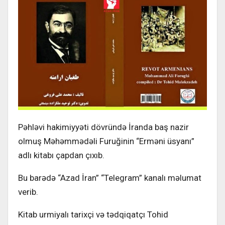
Pəhləvi hakimiyyəti dövründə İranda baş nazir
olmuş Məhəmmədəli Furuğinin “Erməni üsyanı”
adlı kitabı çapdan çıxıb.
Bu barədə “Azad İran” “Telegram” kanalı məlumat
verib.
Kitab urmiyalı tarixçi və tədqiqatçı Tohid