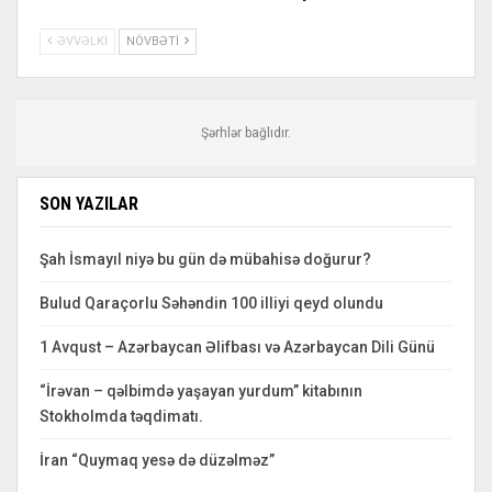
ƏVVƏLKI
NÖVBƏTI
Şərhlər bağlıdır.
SON YAZILAR
Şah İsmayıl niyə bu gün də mübahisə doğurur?
Bulud Qaraçorlu Səhəndin 100 illiyi qeyd olundu
1 Avqust – Azərbaycan Əlifbası və Azərbaycan Dili Günü
“İrəvan – qəlbimdə yaşayan yurdum” kitabının
Stokholmda təqdimatı.
İran “Quymaq yesə də düzəlməz”