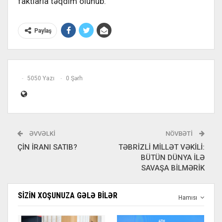
faktlarla təqdim olunub.
Paylaş
5050 Yazı
0 Şərh
ƏVVƏLKI
NÖVBƏTI
ÇİN İRANI SATIB?
TƏBRİZLİ MİLLƏT VƏKİLİ:
BÜTÜN DÜNYA İLƏ
SAVAŞA BİLMƏRİK
SIZIN XOŞUNUZA GƏLƏ BILƏR
Hamısı