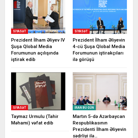
SIYASƏT
SIYASƏT
Prezident İlham Əliyev IV
Prezident İlham Əliyevin
Şuşa Qlobal Media
4-cü Şuşa Qlobal Media
Forumunun açılışında
Forumunun iştirakçıları
iştirak edib
ilə görüşü
SIYASƏT
İRAN BU GÜN
Taymaz Urmulu (Tahir
Martın 5-də Azərbaycan
Məhami) vəfat edib
Respublikasının
Prezidenti İlham Əliyevin
sədrliyi ilə…