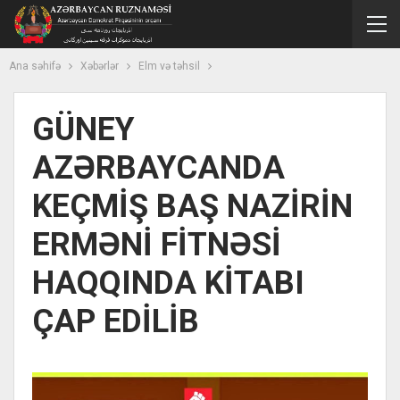
Ana səhifə
Xəbərlər
Elm və təhsil
GÜNEY
AZƏRBAYCANDA
KEÇMİŞ BAŞ NAZİRİN
ERMƏNİ FİTNƏSİ
HAQQINDA KİTABI
ÇAP EDİLİB