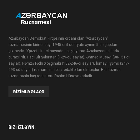
Azərbaycan Demokrat Firqəsinin orqanı olan “Azərbaycan”
ruznaməsinin birinci sayı 1945-ci il sentyabr ayının 5-də çapdan
çıxmışdır. “Qəzet birinci sayından başlayaraq Azərbaycan dilində
buraxılırdı. Hacı Əli Şəbüstəri (1-29-cu saylar), Əhməd Müsəvi (98-151-ci
saylar), Həmzə Fəthi Xoşginabi (152-246-cı saylar), İsmayıl Şəms (247-
293-cü saylar) ruznamənin baş redaktorları olmuşdur. Hal-hazırda
ruznamənin baş redaktoru Rəhim Hüseynzadədir.
BIZIMLƏ ƏLAQƏ
BIZI IZLƏYIN: