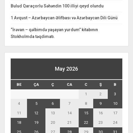
Bulud Qaraçorlu Səhəndin 100 illiyi qeyd olundu
1 Avqust – Azərbaycan Əlifbası və Azərbaycan Dili Günü
“İrəvan – qəlbimdə yaşayan yurdum” kitabının
Stokholmda təqdimatı.
May 2026
BE
ÇA
Ç
CA
C
Ş
B
1
2
3
4
5
6
7
8
9
10
11
12
13
14
15
16
17
18
19
20
21
22
23
24
25
26
27
28
29
30
31