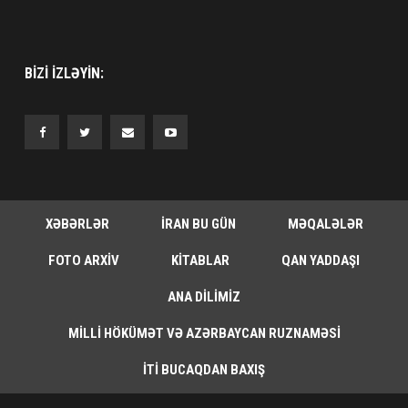
BIZI IZLƏYIN:
XƏBƏRLƏR
İRAN BU GÜN
MƏQALƏLƏR
FOTO ARXIV
KITABLAR
QAN YADDAŞI
ANA DILIMIZ
MILLI HÖKÜMƏT VƏ AZƏRBAYCAN RUZNAMƏSI
İTI BUCAQDAN BAXIŞ