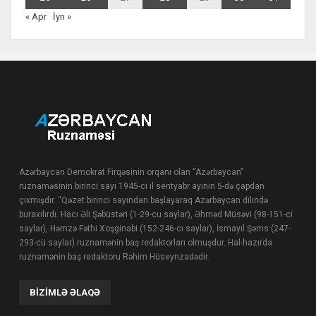
« Apr
İyn »
Azərbaycan Demokrat Firqəsinin orqanı olan “Azərbaycan”
ruznaməsinin birinci sayı 1945-ci il sentyabr ayının 5-də çapdan
çıxmışdır. “Qəzet birinci sayından başlayaraq Azərbaycan dilində
buraxılırdı. Hacı Əli Şəbüstəri (1-29-cu saylar), Əhməd Müsəvi (98-151-ci
saylar), Həmzə Fəthi Xoşginabi (152-246-cı saylar), İsmayıl Şəms (247-
293-cü saylar) ruznamənin baş redaktorları olmuşdur. Hal-hazırda
ruznamənin baş redaktoru Rəhim Hüseynzadədir.
BIZIMLƏ ƏLAQƏ