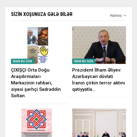
SIZIN XOŞUNUZA GƏLƏ BILƏR
Hamısı
İRAN BU GÜN
İRAN BU GÜN
ÇIXIŞÇI Orta Doğu
Prezident İlham Əliyev:
Araşdırmaları
Azərbaycan dövləti
Mərkəzinin rəhbəri,
İranın çirkin terror aktını
siyasi şərhçi Sədrəddin
qətiyyətlə…
Soltan