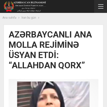
Ana səhifə
İran bu gün
AZƏRBAYCANLI ANA
MOLLA REJİMİNƏ
ÜSYAN ETDİ:
“ALLAHDAN QORX”