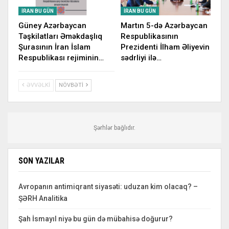
İRAN BU GÜN
İRAN BU GÜN
Güney Azərbaycan
Martın 5-də Azərbaycan
Təşkilatları Əməkdaşlıq
Respublikasının
Şurasının İran İslam
Prezidenti İlham Əliyevin
Respublikası rejiminin…
sədrliyi ilə…
ƏVVƏLKI
NÖVBƏTI
Şərhlər bağlıdır.
SON YAZILAR
Avropanın antimiqrant siyasəti: uduzan kim olacaq? –
ŞƏRH Analitika
Şah İsmayıl niyə bu gün də mübahisə doğurur?