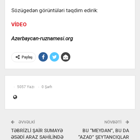
Sözügedən görüntüləri təqdim edirik:
VİDEO
Azerbaycan-ruznamesi.org
Paylaş
5057 Yazı
0 Şərh
ƏVVƏLKI
NÖVBƏTI
TƏBRİZLİ ŞAİR SUMAYƏ
BU “MEYDAN”, BU DA
ƏSƏDİ ARAZ SAHİLİNDƏ
“AZAD” ŞEYTANCIQLAR