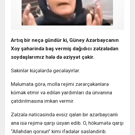
Artıq bir neçə gündür ki,
Güney Azərbaycanın
Xoy şəhərində baş vermiş dağıdıcı zəlzələdən
soydaşlarımız hələ də əziyyət çəkir.
Sakinlər küçələrdə gecələyirlər.
Məlumata görə, molla rejimi zərərçəkənlərə
kömək etmir və edilən yardımları da ünvanına
çatdırılmasına imkan vermir.
Zəlzələ nəticəsində evsiz qalan bir azərbaycanlı
ana isə rejimə qarşı üsyan edib. O, hökumətə qarşı
“Allahdan qorxun” kimi ifadələr səsləndirib.