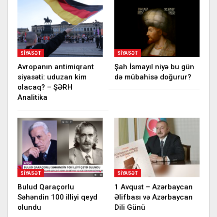
SIYASƏT
SIYASƏT
Avropanın antimiqrant
Şah İsmayıl niyə bu gün
siyasəti: uduzan kim
də mübahisə doğurur?
olacaq? – ŞƏRH
Analitika
SIYASƏT
SIYASƏT
Bulud Qaraçorlu
1 Avqust – Azərbaycan
Səhəndin 100 illiyi qeyd
Əlifbası və Azərbaycan
olundu
Dili Günü