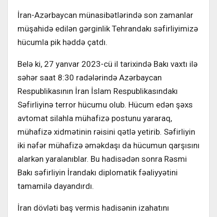
İran-Azərbaycan münasibətlərində son zamanlar
müşahidə edilən gərginlik Tehrandakı səfirliyimizə
hücumla pik həddə çatdı.
Belə ki, 27 yanvar 2023-cü il tarixində Bakı vaxtı ilə
səhər saat 8:30 radələrində Azərbaycan
Respublikasının İran İslam Respublikasındakı
Səfirliyinə terror hücumu olub. Hücum edən şəxs
avtomat silahla mühafizə postunu yararaq,
mühafizə xidmətinin rəisini qətlə yetirib. Səfirliyin
iki nəfər mühafizə əməkdaşı da hücumun qarşısını
alarkən yaralanıblar. Bu hadisədən sonra Rəsmi
Bakı səfirliyin İrandakı diplomatik fəaliyyətini
tamamilə dayandırdı.
İran dövləti baş vermis hadisənin izahatını