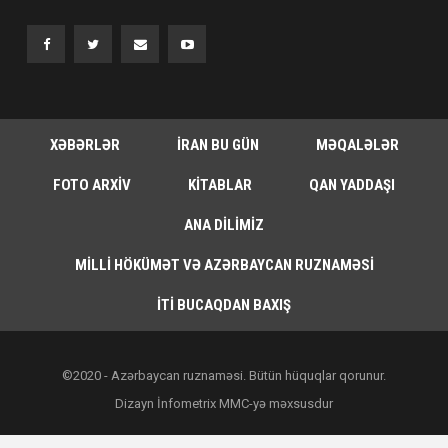
XƏBƏRLƏR
İRAN BU GÜN
MƏQALƏLƏR
FOTO ARXIV
KITABLAR
QAN YADDAŞI
ANA DILIMIZ
MILLI HÖKÜMƏT VƏ AZƏRBAYCAN RUZNAMƏSI
İTI BUCAQDAN BAXIŞ
©2020 - Azərbaycan ruznaməsi. Bütün hüquqlar qorunur.
Dizayn İnfometrix MMC-yə məxsusdur