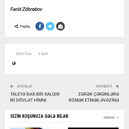
Fərid Zöhrabov
Paylaş
5056 Yazı
0 Şərh
ƏVVƏLKI
NÖVBƏTI
TALEYƏ BAX-BİR XALQIN
ZƏRƏR ÇƏKƏNLƏRƏ
İKİ DÖVLƏT HİMNİ
KÖMƏK ETMƏK ƏVƏZİNƏ
SIZIN XOŞUNUZA GƏLƏ BILƏR
Hamısı