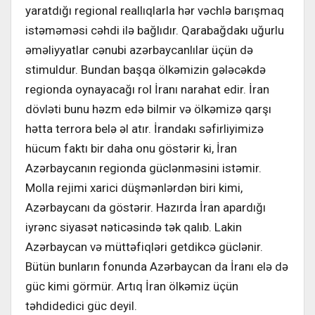
yaratdığı regional reallıqlarla hər vəchlə barışmaq
istəməməsi cəhdi ilə bağlıdır. Qarabağdakı uğurlu
əməliyyatlar cənubi azərbaycanlılar üçün də
stimuldur. Bundan başqa ölkəmizin gələcəkdə
regionda oynayacağı rol İranı narahat edir. İran
dövləti bunu həzm edə bilmir və ölkəmizə qarşı
hətta terrora belə əl atır. İrandakı səfirliyimizə
hücum faktı bir daha onu göstərir ki, İran
Azərbaycanın regionda güclənməsini istəmir.
Molla rejimi xarici düşmənlərdən biri kimi,
Azərbaycanı da göstərir. Hazırda İran apardığı
iyrənc siyasət nəticəsində tək qalıb. Lakin
Azərbaycan və müttəfiqləri getdikcə güclənir.
Bütün bunların fonunda Azərbaycan da İranı elə də
güc kimi görmür. Artıq İran ölkəmiz üçün
təhdidedici güc deyil.