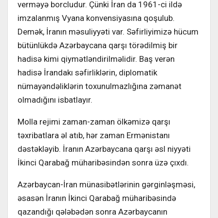
verməyə borcludur. Çünki İran da 1961-ci ildə
imzalanmış Vyana konvensiyasına qoşulub.
Demək, İranın məsuliyyəti var. Səfirliyimizə hücum
bütünlükdə Azərbaycana qarşı törədilmiş bir
hadisə kimi qiymətləndirilməlidir. Baş verən
hadisə İrandakı səfirliklərin, diplomatik
nümayəndəliklərin toxunulmazlığına zəmanət
olmadığını isbatlayır.
Molla rejimi zaman-zaman ölkəmizə qarşı
təxribatlara əl atıb, hər zaman Ermənistanı
dəstəkləyib. İranın Azərbaycana qarşı əsl niyyəti
İkinci Qarabağ müharibəsindən sonra üzə çıxdı.
Azərbaycan-İran münasibətlərinin gərginləşməsi,
əsasən İranın İkinci Qarabağ müharibəsində
qazandığı qələbədən sonra Azərbaycanın