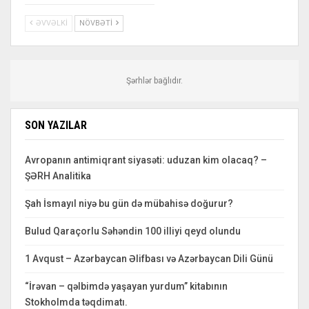
ƏVVƏLKI
NÖVBƏTI
Şərhlər bağlıdır.
SON YAZILAR
Avropanın antimiqrant siyasəti: uduzan kim olacaq? –
ŞƏRH Analitika
Şah İsmayıl niyə bu gün də mübahisə doğurur?
Bulud Qaraçorlu Səhəndin 100 illiyi qeyd olundu
1 Avqust – Azərbaycan Əlifbası və Azərbaycan Dili Günü
“İrəvan – qəlbimdə yaşayan yurdum” kitabının
Stokholmda təqdimatı.