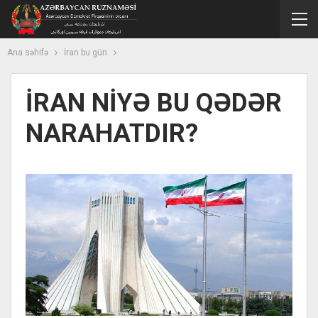
Ana səhifə
İran bu gün
İRAN NİYƏ BU QƏDƏR
NARAHATDIR?