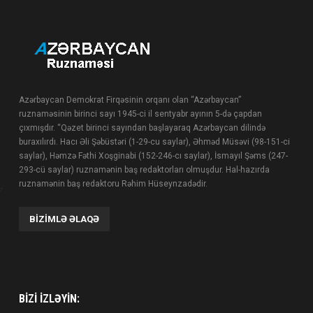
Azərbaycan Demokrat Firqəsinin orqanı olan “Azərbaycan”
ruznaməsinin birinci sayı 1945-ci il sentyabr ayının 5-də çapdan
çıxmışdır. “Qəzet birinci sayından başlayaraq Azərbaycan dilində
buraxılırdı. Hacı Əli Şəbüstəri (1-29-cu saylar), Əhməd Müsəvi (98-151-ci
saylar), Həmzə Fəthi Xoşginabi (152-246-cı saylar), İsmayıl Şəms (247-
293-cü saylar) ruznamənin baş redaktorları olmuşdur. Hal-hazırda
ruznamənin baş redaktoru Rəhim Hüseynzadədir.
BIZIMLƏ ƏLAQƏ
BIZI IZLƏYIN: