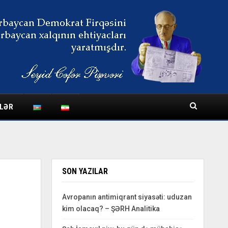
LƏR
SON YAZILAR
Avropanın antimiqrant siyasəti: uduzan
kim olacaq? – ŞƏRH Analitika