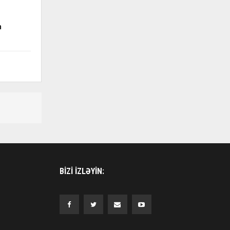
m
BIZI IZLƏYIN: