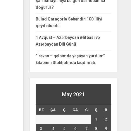
Şah İsmayıl niyə bu gün də mübahisə
doğurur?
Bulud Qaraçorlu Səhəndin 100 illiyi
qeyd olundu
1 Avqust – Azərbaycan Əlifbası və
Azərbaycan Dili Günü
“İrəvan – qəlbimdə yaşayan yurdum”
kitabının Stokholmda təqdimatı.
May 2021
BE
ÇA
Ç
CA
C
Ş
B
1
2
3
4
5
6
7
8
9