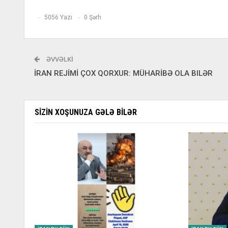
5056 Yazı
0 Şərh
ƏVVƏLKI
İRAN REJİMİ ÇOX QORXUR: MÜHARİBƏ OLA BILƏR
SIZIN XOŞUNUZA GƏLƏ BILƏR