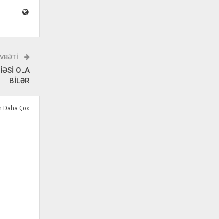
VBƏTI
İƏSİ OLA
BİLƏR
ən Daha Çox