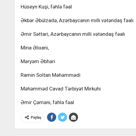
Hüseyn Kuşi, fəhlə fəal
Əkbər Əbülzadə, Azərbaycanın milli vətəndaş fəalı
Əmir Səttari, Azərbaycanın milli vətəndaş fəalı
Mina Əlixani,
Məryəm Əbhəri
Ramin Soltan Məhəmmədi
Məhəmməd Cavad Tərbiyət Mirkuhi
Əmir Çəməni, fəhlə fəal
Paylaş