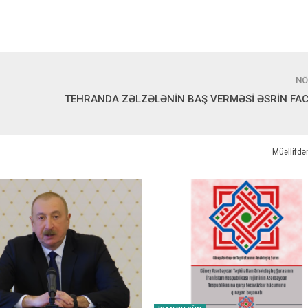
NÖ
TEHRANDA ZƏLZƏLƏNİN BAŞ VERMƏSİ ƏSRİN FAC
Müəllifd