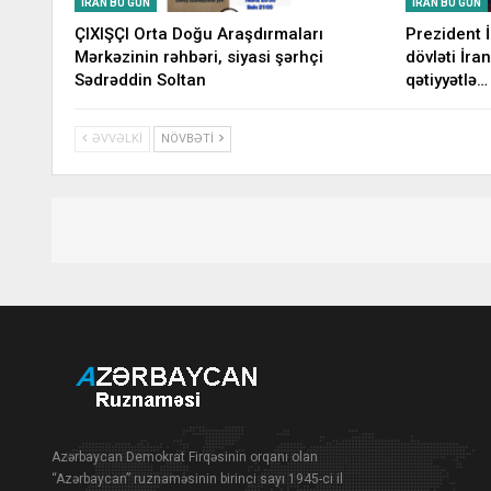
İRAN BU GÜN
İRAN BU GÜN
ÇIXIŞÇI Orta Doğu Araşdırmaları
Prezident 
Mərkəzinin rəhbəri, siyasi şərhçi
dövləti İran
Sədrəddin Soltan
qətiyyətlə…
ƏVVƏLKI
NÖVBƏTI
Azərbaycan Demokrat Firqəsinin orqanı olan
“Azərbaycan” ruznaməsinin birinci sayı 1945-ci il