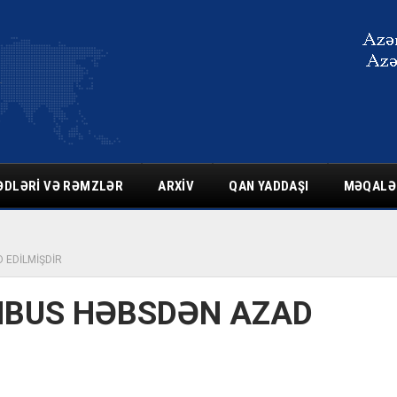
ƏDLƏRI VƏ RƏMZLƏR
ARXIV
QAN YADDAŞI
MƏQALƏ
 EDİLMİŞDİR
HBUS HƏBSDƏN AZAD