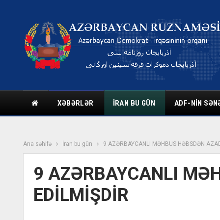
XƏBƏRLƏR
İRAN BU GÜN
ADF-NIN SƏN
Ana səhifə
İran bu gün
9 AZƏRBAYCANLI MƏHBUS HƏBSDƏN AZAD
9 AZƏRBAYCANLI MƏ
EDİLMİŞDİR