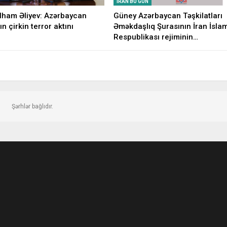
İRAN BU GÜN
İlham Əliyev: Azərbaycan
Güney Azərbaycan Təşkilatları
ın çirkin terror aktını
Əməkdaşlıq Şurasının İran İsla
Respublikası rejiminin…
Şərhlər bağlıdır.