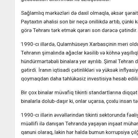
Sağlamlıq mərkəzləri də daxil olmaqla, əksər şərait 
Paytaxtın əhalisi son bir neçə onillikdə artıb, çünki 
görə Tehranı tərk etmək qərarı son dərəcə çətindir.
1990-cı illərdə, Qulamhüseyn Xarbasçinin meri old
Tehranın şimalında ağaclar kəsilib və köhnə yaşıllıql
hündürmərtəbəli binalara yer ayrılıb. Şimal Tehran d
gətirdi. İranın iqtisadi çətinlikləri və yüksək infly
qoymaqdan daha təhlükəsiz investisiya hesab edilir
Bir çox binalar müvafiq tikinti standartlarına diqqət
binalarla dolub-daşır ki, onlar uçarsa, çoxlu insan t
1990-cı illərin əvvəllərindən tikinti sektorunda fə
müəllifi ilə danışan Tehranda yaşayan inşaat mühən
qanuni olaraq, lakin hər halda bumun korrupsiya çılğı