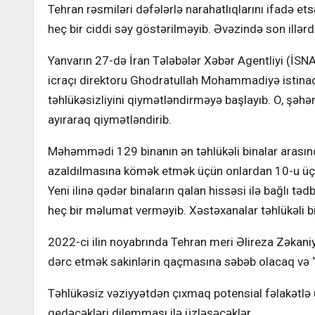
Tehran rəsmiləri dəfələrlə narahatlıqlarını ifadə et
heç bir ciddi səy göstərilməyib. Əvəzində son illər
Yanvarın 27-də İran Tələbələr Xəbər Agentliyi (İSN
icraçı direktoru Ghodratullah Mohammadiyə istinadən b
təhlükəsizliyini qiymətləndirməyə başlayıb. O, şəh
ayıraraq qiymətləndirib.
Məhəmmədi 129 binanın ən təhlükəli binalar arasında
azaldılmasına kömək etmək üçün onlardan 10-u üçün 
Yeni ilinə qədər binaların qalan hissəsi ilə bağlı tə
heç bir məlumat verməyib. Xəstəxanalar təhlükəli bi
2022-ci ilin noyabrında Tehran meri Əlireza Zəkaniyə 
dərc etmək sakinlərin qaçmasına səbəb olacaq və “
Təhlükəsiz vəziyyətdən çıxmaq potensial fəlakətlə 
gedəcəkləri dilemması ilə üzləşəcəklər.