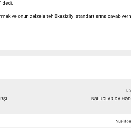
” dedi.
əşdirmək və onun zəlzələ təhlükəsizliyi standartlarına cavab ver
NÖ
RŞI
BƏLUCLAR DA HƏD
Müəllifd