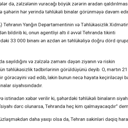
sələr də, zəlzələnin vuracağı böyük zərərin aradan qaldırılmas
də şəhərin hər yerində təhlükəli binalar görünməyə davam edir
A) Tehranın Yanğın Departamentinin və Təhlükəsizlik Xidməti
ildirib ki, onun agentliyi altı il əvvəl Tehranda tikinti
ərdəki 33 000 binanı ən azdan ən təhlükəliyə doğru dörd qrup
 sayıldığını və zəlzələ zamanı dəyən ziyanın və riskin
təhlükəsizlik tədbirlərinin görüldüyünü deyib. O, martın 21
dbir görəcəyini vəd edib, lakin bunun necə həyata keçiriləcəyi 
nalar siyahısındadır.
istinadən xəbər verilir ki, şəhərdəki təhlükəli binaların siyah
siyahı dərc olunarsa, Tehranda heç kim qalmayacaqdır” demi
üzləşməkdən daha yaxşı olsa da, Tehran sakinləri dəqiq hara