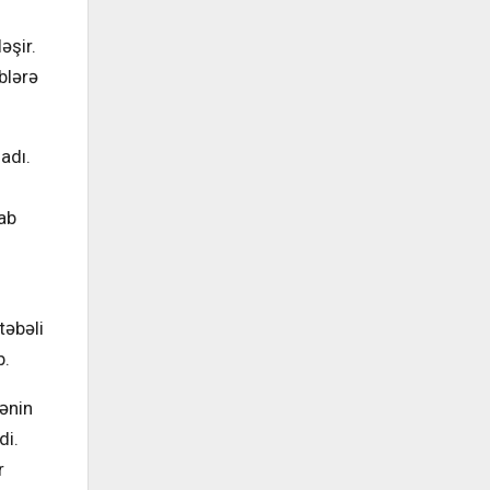
əşir.
blərə
adı.
tab
təbəli
b.
lənin
di.
r