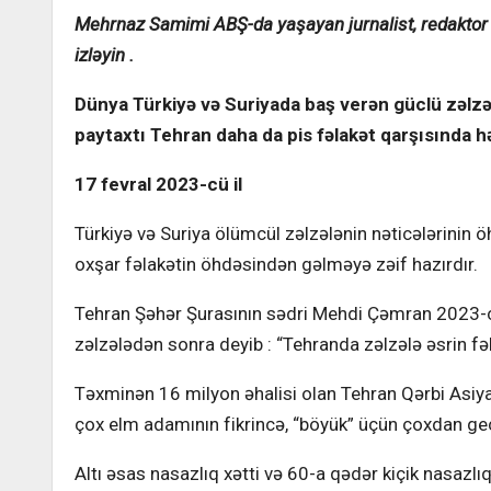
Mehrnaz Samimi AB
Ş-da
yaşayan jurnalist, redakto
izləyin .
Dünya Türkiyə və Suriyada baş verən güclü zəlzəl
paytaxtı Tehran daha da pis fəlakət qarşısında h
17 fevral 2023-cü il
Türkiyə və Suriya ölümcül zəlzələnin nəticələrinin
oxşar fəlakətin öhdəsindən gəlməyə zəif hazırdır.
Tehran Şəhər Şurasının sədri Mehdi Çəmran 2023-cü
zəlzələdən sonra deyib : “Tehranda zəlzələ əsrin fəla
Təxminən 16 milyon əhalisi olan Tehran Qərbi Asiyanı
çox elm adamının fikrincə, “böyük” üçün çoxdan ge
Altı əsas nasazlıq xətti və 60-a qədər kiçik nasazlı