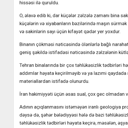
hissəsi ilə quruldu.
O, əlavə edib ki, dar küçələr zəlzələ zamanı bina sa
küçələrin və xiyabanların bəzilərində maşın sürmək
və sakinlərin sayı üçün kifayət qədər yer yoxdur.
Binanın çökməsi nəticəsində ölənlərlə bağlı narahat
geniş şəkildə istifadəsi nəticəsində zəlzələnin kütlə
Tehran binalarında bir çox təhlükəsizlik tədbirləri həy
addımlar həyata keçirilməyib və ya lazımi qaydada 
materiallardan istifadə olunurdu.
İran hakimiyyəti üçün əsas sual, çox gec olmadan
Adının açıqlanmasını istəməyən iranlı geologiya 
dəysə də, şəhər bələdiyyəsi hələ də bəzi təhlükəsizli
təhlükəsizlik tədbirləri həyata keçirə, məsələn, əşyal