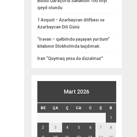
Bulud Qaraçorlu Səhəndin 100 illiyi
qeyd olundu
1 Avqust – Azərbaycan Əlifbası və
Azərbaycan Dili Günü
“İrəvan – qəlbimdə yaşayan yurdum”
kitabının Stokholmda təqdimatı.
İran “Quymaq yesə də düzəlməz”
Mart 2026
BE
ÇA
Ç
CA
C
Ş
B
1
2
3
4
5
6
7
8