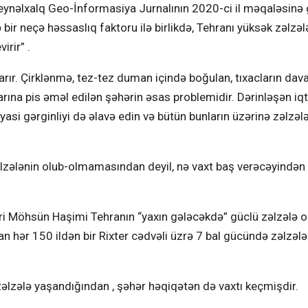
Beynəlxalq Geo-İnformasiya Jurnalının 2020-ci il məqaləsinə 
bir neçə həssaslıq faktoru ilə birlikdə, Tehranı yüksək zəlzələ
irir” .
rır. Çirklənmə, tez-tez duman içində boğulan, tıxacların dav
rına pis əməl edilən şəhərin əsas problemidir. Dərinləşən iqt
yasi gərginliyi də əlavə edin və bütün bunların üzərinə zəlzəl
zəlzələnin olub-olmamasından deyil, nə vaxt baş verəcəyindən
ri Möhsün Haşimi Tehranın “yaxın gələcəkdə” güclü zəlzələ o
ran hər 150 ildən bir Rixter cədvəli üzrə 7 bal gücündə zəlzələ
əlzələ yaşandığından , şəhər həqiqətən də vaxtı keçmişdir.