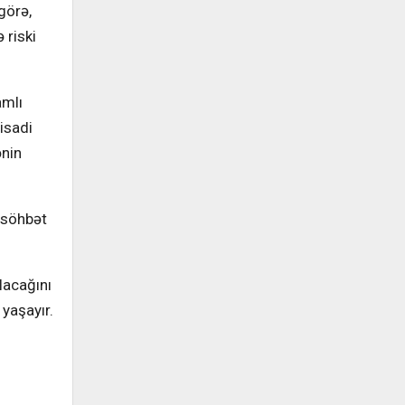
görə,
 riski
amlı
isadi
ənin
 söhbət
lacağını
 yaşayır.