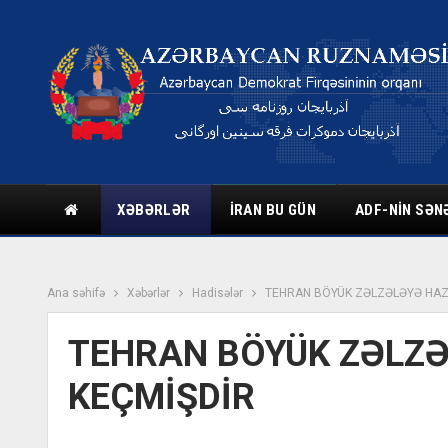
XƏBƏRLƏR
İRAN BU GÜN
ADF-NIN SƏN
Ana səhifə
Xəbərlər
Hadisələr
TEHRAN BÖYÜK ZƏLZƏLƏYƏ HAZI
TEHRAN BÖYÜK ZƏLZƏ
KEÇMİŞDİR