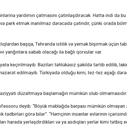
kinlərinə yardımın çatmasını çətinləşdirəcək. Hətta indi də bu
 və park etmək inanılmaz dərəcədə çətindir, çünki orada bölm
lıqlardan başqa, Tehranda istilik və yemək bişirmək üçün təb
vi yanğınlara səbəb olacağı ilə bağlı qorxular var.
ata keçirilməyib. Bəziləri təhlükəsiz şəkildə tərtib edilib, laki
nəzarət edilməyib. Türkiyədə olduğu kimi, tez-tez aşağı dərə
 vəziyyəti düzəltməyə başlamağın mümkün olub-olmamasıdır
professoru deyib: “Böyük məbləğdə bərpası mümkün olmayan 
k tədbirləri görə bilər”. “Həmçinin insanlar evlərinin içərisind
arı harada yerləşdirdikləri və ya asdıqları yerlər kimi tətbiq 