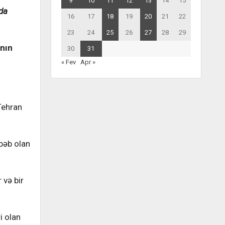
9
10
11
12
13
14
15
da
16
17
18
19
20
21
22
23
24
25
26
27
28
29
anın
30
31
« Fev
Apr »
Tehran
bəb olan
 və bir
i olan