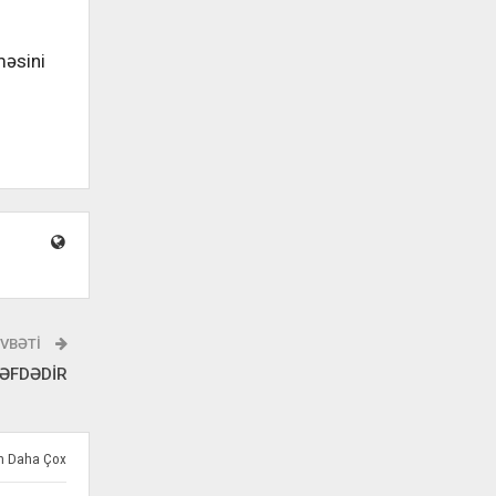
məsini
VBƏTI
ƏFDƏDİR
ən Daha Çox