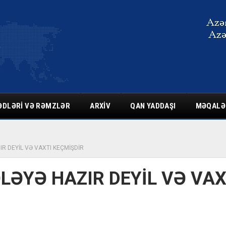
ƏDLƏRI VƏ RƏMZLƏR
ARXIV
QAN YADDAŞI
MƏQALƏ
R DEYİL VƏ VAXTI KEÇMİŞDİR
LƏYƏ HAZIR DEYİL VƏ VAX