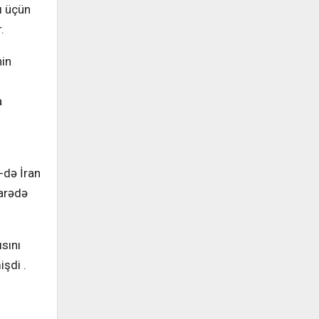
ı üçün
.
nin
a
-də İran
barədə
ısını
şdi .