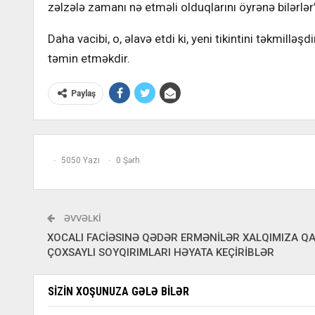
zəlzələ zamanı nə etməli olduqlarını öyrənə bilərlər
Daha vacibi, o, əlavə etdi ki, yeni tikintini təkmill
təmin etməkdir.
Paylaş
5050 Yazı
0 Şərh
ƏVVƏLKI
XOCALI FACİƏSINƏ QƏDƏR ERMƏNİLƏR XALQIMIZA QA
ÇOXSAYLI SOYQIRIMLARI HƏYATA KEÇİRİBLƏR
SIZIN XOŞUNUZA GƏLƏ BILƏR