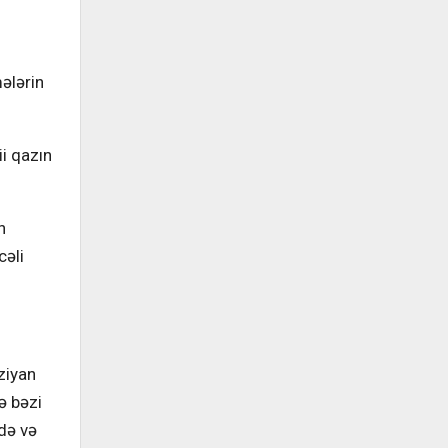
ələrin
ii qazın
n
cəli
.
ziyan
ə bəzi
edə və