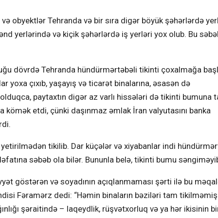
və obyektlər Tehranda və bir sıra digər böyük şəhərlərdə yerl
kənd yerlərində və kiçik şəhərlərdə iş yerləri yox olub. Bu səbə
uğu dövrdə Tehranda hündürmərtəbəli tikinti çoxalmağa başl
ar yoxa çıxıb, yaşayış və ticarət binalarına, əsasən də
olduqca, paytaxtın digər az varlı hissələri də tikinti bumuna 
asiya kömək etdi, çünki daşınmaz əmlak İran valyutasını banka
di.
 yetirilmədən tikilib. Dar küçələr və xiyabanlar indi hündürmər
ələfatına səbəb ola bilər. Bununla belə, tikinti bumu səngiməyi
aliyyət göstərən və soyadının açıqlanmaması şərti ilə bu məqa
disi Fəramərz dedi: “Həmin binaların bəziləri tam tikilməmiş
nlığı şəraitində – laqeydlik, rüşvətxorluq və ya hər ikisinin bi