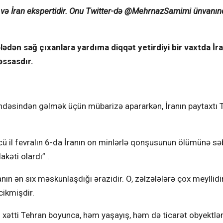
r və İran ekspertidir. Onu Twitter-də @MehrnazSamimi ünvanın
ədən sağ çıxanlara yardıma diqqət yetirdiyi bir vaxtda İr
əssasdır.
 öhdəsindən gəlmək üçün mübarizə apararkən, İranın paytaxtı 
 il fevralın 6-da İranın on minlərlə qonşusunun ölümünə sə
kəti olardı” .
n ən sıx məskunlaşdığı ərazidir. O, zəlzələlərə çox meyllidir
cikmişdir.
q xətti Tehran boyunca, həm yaşayış, həm də ticarət obyektlər