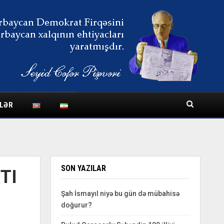
LƏR
SON YAZILAR
TI
Şah İsmayıl niyə bu gün də mübahisə
doğurur?