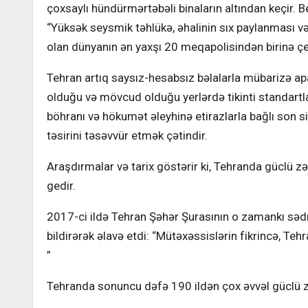
çoxsaylı hündürmərtəbəli binaların altından keçir. 
“Yüksək seysmik təhlükə, əhalinin sıx paylanması və 
olan dünyanın ən yaxşı 20 meqapolisindən birinə çev
Tehran artıq saysız-hesabsız bəlalarla mübarizə apa
olduğu və mövcud olduğu yerlərdə tikinti standartla
böhranı və hökumət əleyhinə etirazlarla bağlı son si
təsirini təsəvvür etmək çətindir.
Araşdırmalar və tarix göstərir ki, Tehranda güclü 
gedir.
2017-ci ildə Tehran Şəhər Şurasının o zamankı səd
bildirərək əlavə etdi: “Mütəxəssislərin fikrincə, Teh
”
Tehranda sonuncu dəfə 190 ildən çox əvvəl güclü z