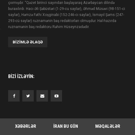
çıxmışdır. “Qəzet birinci sayından başlayaraq Azərbaycan dilində
buraxılırdı. Hacı Əli Şəbüstəri (1-29-cu saylar), Əhməd Müsəvi (98-151-ci
saylar), Həmzə Fəthi Xoşginabi (152-246-cı saylar), İsmayıl Şəms (247-
293-cü saylar) ruznamənin baş redaktorları olmuşdur. Hal-hazırda
ruznamənin baş redaktoru Rəhim Hüseynzadədir.
BIZIMLƏ ƏLAQƏ
BIZI IZLƏYIN:
XƏBƏRLƏR
İRAN BU GÜN
MƏQALƏLƏR