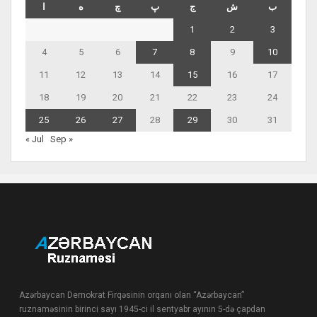
ب
ش
ج
پ
چ
ه
ا
1
2
3
4
5
6
7
8
9
10
11
12
13
14
15
16
17
18
19
20
21
22
23
24
25
26
27
28
29
30
31
« Jul
Sep »
Azərbaycan Demokrat Firqəsinin orqanı olan “Azərbaycan”
ruznaməsinin birinci sayı 1945-ci il sentyabr ayının 5-də çapdan