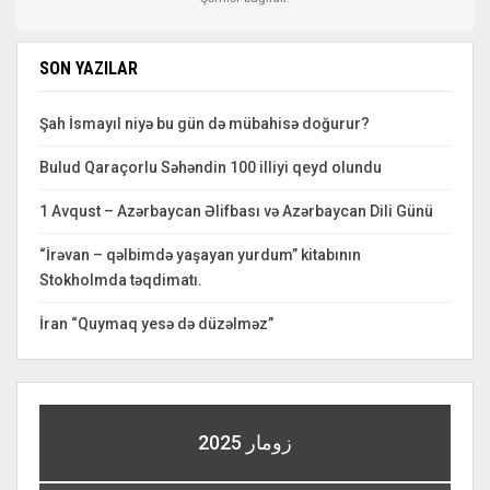
SON YAZILAR
Şah İsmayıl niyə bu gün də mübahisə doğurur?
Bulud Qaraçorlu Səhəndin 100 illiyi qeyd olundu
1 Avqust – Azərbaycan Əlifbası və Azərbaycan Dili Günü
“İrəvan – qəlbimdə yaşayan yurdum” kitabının
Stokholmda təqdimatı.
İran “Quymaq yesə də düzəlməz”
زومار 2025