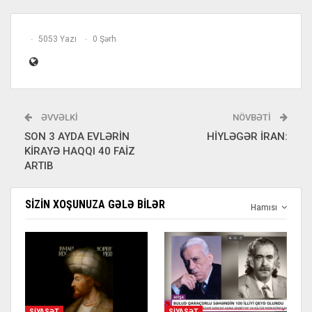
5053 Yazı
0 Şərh
ƏVVƏLKI
NÖVBƏTI
SON 3 AYDA EVLƏRİN
HİYLƏGƏR İRAN:
KİRAYƏ HAQQI 40 FAİZ
ARTIB
SIZIN XOŞUNUZA GƏLƏ BILƏR
Hamısı
SIYASƏT
SIYASƏT