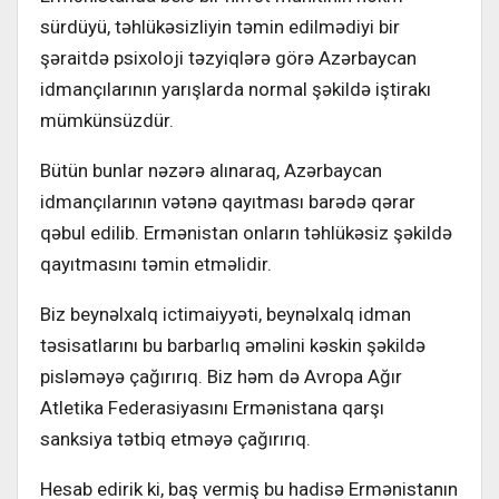
sürdüyü, təhlükəsizliyin təmin edilmədiyi bir
şəraitdə psixoloji təzyiqlərə görə Azərbaycan
idmançılarının yarışlarda normal şəkildə iştirakı
mümkünsüzdür.
Bütün bunlar nəzərə alınaraq, Azərbaycan
idmançılarının vətənə qayıtması barədə qərar
qəbul edilib. Ermənistan onların təhlükəsiz şəkildə
qayıtmasını təmin etməlidir.
Biz beynəlxalq ictimaiyyəti, beynəlxalq idman
təsisatlarını bu barbarlıq əməlini kəskin şəkildə
pisləməyə çağırırıq. Biz həm də Avropa Ağır
Atletika Federasiyasını Ermənistana qarşı
sanksiya tətbiq etməyə çağırırıq.
Hesab edirik ki, baş vermiş bu hadisə Ermənistanın