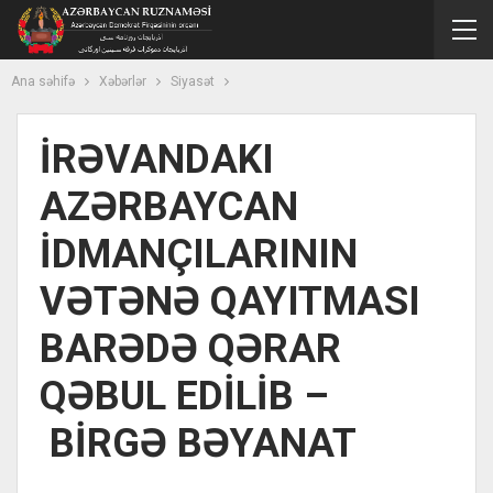
Ana səhifə
Xəbərlər
Siyasət
İRƏVANDAKI
AZƏRBAYCAN
İDMANÇILARININ
VƏTƏNƏ QAYITMASI
BARƏDƏ QƏRAR
QƏBUL EDİLİB –
BİRGƏ BƏYANAT