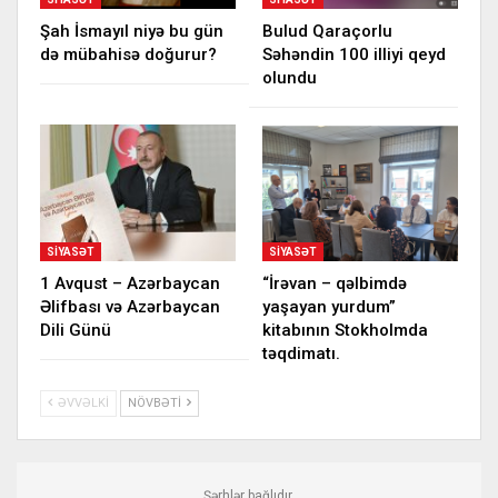
Şah İsmayıl niyə bu gün
Bulud Qaraçorlu
də mübahisə doğurur?
Səhəndin 100 illiyi qeyd
olundu
SIYASƏT
SIYASƏT
1 Avqust – Azərbaycan
“İrəvan – qəlbimdə
Əlifbası və Azərbaycan
yaşayan yurdum”
Dili Günü
kitabının Stokholmda
təqdimatı.
ƏVVƏLKI
NÖVBƏTI
Şərhlər bağlıdır.