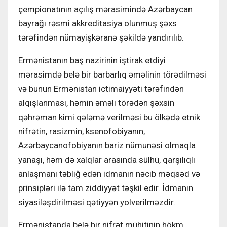
çempionatının açılış mərasimində Azərbaycan
bayrağı rəsmi akkreditasiya olunmuş şəxs
tərəfindən nümayişkəranə şəkildə yandırılıb.
Ermənistanın baş nazirinin iştirak etdiyi
mərasimdə belə bir barbarlıq əməlinin törədilməsi
və bunun Ermənistan ictimaiyyəti tərəfindən
alqışlanması, həmin əməli törədən şəxsin
qəhrəman kimi qələmə verilməsi bu ölkədə etnik
nifrətin, rasizmin, ksenofobiyanın,
Azərbaycanofobiyanın bariz nümunəsi olmaqla
yanaşı, həm də xalqlar arasında sülhü, qarşılıqlı
anlaşmanı təbliğ edən idmanın nəcib məqsəd və
prinsipləri ilə tam ziddiyyət təşkil edir. İdmanın
siyasiləşdirilməsi qətiyyən yolverilməzdir.
Ermənistanda belə bir nifrət mühitinin hökm