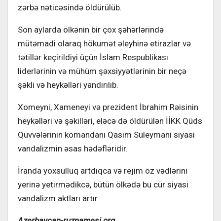
zərbə nəticəsində öldürülüb.
Son aylarda ölkənin bir çox şəhərlərində
mütəmadi olaraq hökumət əleyhinə etirazlar və
tətillər keçirildiyi üçün İslam Respublikası
liderlərinin və mühüm şəxsiyyətlərinin bir neçə
şəkli və heykəlləri yandırılıb.
Xomeyni, Xameneyi və prezident İbrahim Rəisinin
heykəlləri və şəkilləri, eləcə də öldürülən İİKK Qüds
Qüvvələrinin komandanı Qasım Süleymani siyasi
vandalizmin əsas hədəfləridir.
İranda yoxsulluq artdıqca və rejim öz vədlərini
yerinə yetirmədikcə, bütün ölkədə bu cür siyasi
vandalizm aktları artır.
Azerbaycan-ruznamesi.org