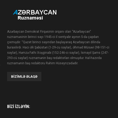
Azərbaycan Demokrat Firqəsinin orqanı olan “Azərbaycan”
ruznaməsinin birinci sayı 1945-ci il sentyabr ayının 5-də çapdan
çıxmışdır. “Qəzet birinci sayından başlayaraq Azərbaycan dilində
buraxılırdı. Hacı Əli Şəbüstəri (1-29-cu saylar), Əhməd Müsəvi (98-151-ci
saylar), Həmzə Fəthi Xoşginabi (152-246-cı saylar), İsmayıl Şəms (247-
293-cü saylar) ruznamənin baş redaktorları olmuşdur. Hal-hazırda
ruznamənin baş redaktoru Rəhim Hüseynzadədir.
BIZIMLƏ ƏLAQƏ
BIZI IZLƏYIN: