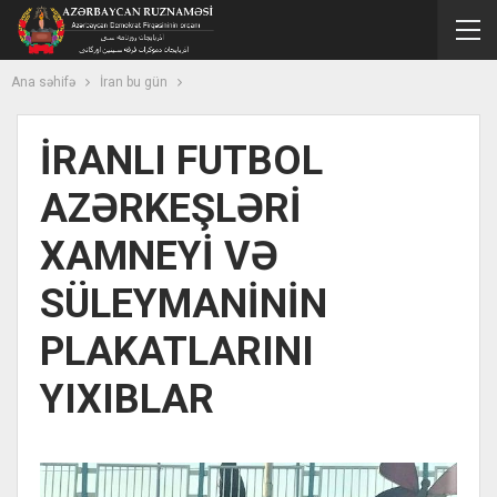
Ana səhifə
İran bu gün
İRANLI FUTBOL
AZƏRKEŞLƏRİ
XAMNEYİ VƏ
SÜLEYMANİNİN
PLAKATLARINI
YIXIBLAR