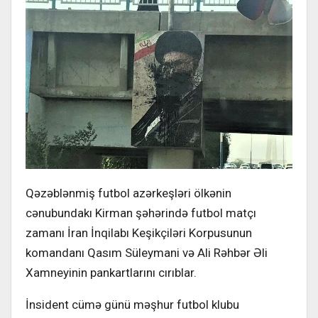
Qəzəblənmiş futbol azərkeşləri ölkənin
cənubundakı Kirman şəhərində futbol matçı
zamanı İran İnqilabı Keşikçiləri Korpusunun
komandanı Qasım Süleymani və Ali Rəhbər Əli
Xamneyinin pankartlarını cırıblar.
İnsident cümə günü məşhur futbol klubu