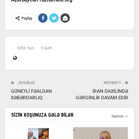
Paylaş
5056 Yazı
0 Şərh
ƏVVƏLKI
NÖVBƏTI
GÜNEYLİ FƏALDAN
İRAN DAXİLİNDƏ
XƏBƏRDARLIQ:
GƏRGİNLİK DAVAM EDİR
SIZIN XOŞUNUZA GƏLƏ BILƏR
Hamısı