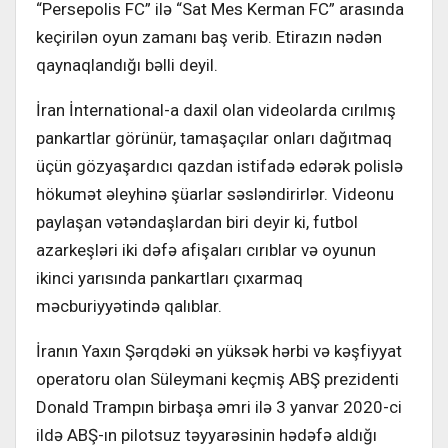
“Persepolis FC” ilə “Sat Mes Kerman FC” arasında
keçirilən oyun zamanı baş verib. Etirazın nədən
qaynaqlandığı bəlli deyil.
İran İnternational-a daxil olan videolarda cırılmış
pankartlar görünür, tamaşaçılar onları dağıtmaq
üçün gözyaşardıcı qazdan istifadə edərək polislə
hökumət əleyhinə şüarlar səsləndirirlər. Videonu
paylaşan vətəndaşlardan biri deyir ki, futbol
azarkeşləri iki dəfə afişaları cırıblar və oyunun
ikinci yarısında pankartları çıxarmaq
məcburiyyətində qalıblar.
İranın Yaxın Şərqdəki ən yüksək hərbi və kəşfiyyat
operatoru olan Süleymani keçmiş ABŞ prezidenti
Donald Trampın birbaşa əmri ilə 3 yanvar 2020-ci
ildə ABŞ-ın pilotsuz təyyarəsinin hədəfə aldığı