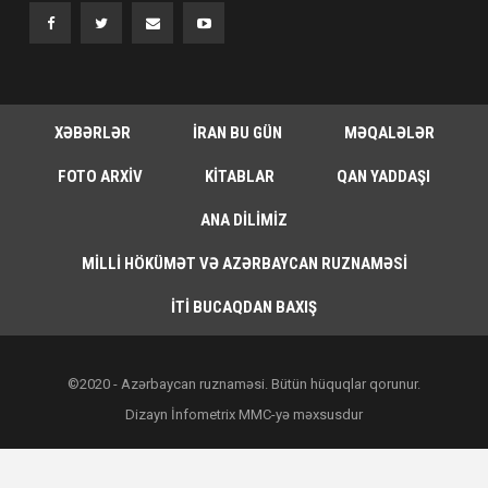
XƏBƏRLƏR
İRAN BU GÜN
MƏQALƏLƏR
FOTO ARXIV
KITABLAR
QAN YADDAŞI
ANA DILIMIZ
MILLI HÖKÜMƏT VƏ AZƏRBAYCAN RUZNAMƏSI
İTI BUCAQDAN BAXIŞ
©2020 - Azərbaycan ruznaməsi. Bütün hüquqlar qorunur.
Dizayn İnfometrix MMC-yə məxsusdur