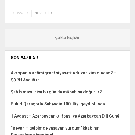
ƏVVƏLKI
NÖVBƏTI
Şərhlər bağlıdır.
SON YAZILAR
Avropanın antimiqrant siyasəti: uduzan kim olacaq? –
ŞƏRH Analitika
Şah İsmayıl niyə bu gün də mübahisə doğurur?
Bulud Qaraçorlu Səhəndin 100 illiyi qeyd olundu
1 Avqust – Azərbaycan Əlifbası və Azərbaycan Dili Günü
“İrəvan – qəlbimdə yaşayan yurdum” kitabının
Stokholmda təqdimatı.