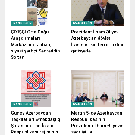
İRAN BU GÜN
İRAN BU GÜN
ÇIXIŞÇI Orta Doğu
Prezident İlham Əliyev:
Araşdırmaları
Azərbaycan dövləti
Mərkəzinin rəhbəri,
İranın çirkin terror aktını
siyasi şərhçi Sədrəddin
qətiyyətlə…
Soltan
İRAN BU GÜN
İRAN BU GÜN
Güney Azərbaycan
Martın 5-də Azərbaycan
Təşkilatları Əməkdaşlıq
Respublikasının
Şurasının İran İslam
Prezidenti İlham Əliyevin
Respublikası rejiminin…
sədrliyi ilə…