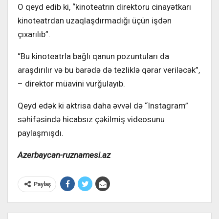
O qeyd edib ki, “kinoteatrın direktoru cinayətkarı
kinoteatrdan uzaqlaşdırmadığı üçün işdən
çıxarılıb”.
“Bu kinoteatrla bağlı qanun pozuntuları da
araşdırılır və bu barədə də tezliklə qərar veriləcək”,
– direktor müavini vurğulayıb.
Qeyd edək ki aktrisa daha əvvəl də “Instagram”
səhifəsində hicabsız çəkilmiş videosunu
paylaşmışdı.
Azerbaycan-ruznamesi.az
Paylaş