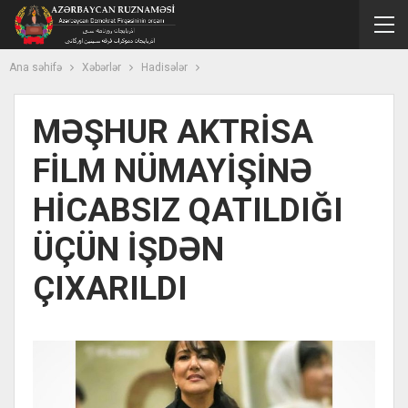
Ana səhifə
Xəbərlər
Hadisələr
MƏŞHUR AKTRİSA
FİLM NÜMAYİŞİNƏ
HİCABSIZ QATILDIĞI
ÜÇÜN İŞDƏN
ÇIXARILDI