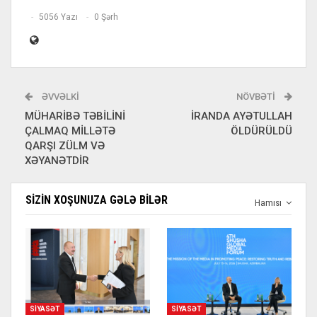
5056 Yazı
0 Şərh
ƏVVƏLKI
NÖVBƏTI
MÜHARİBƏ TƏBİLİNİ
İRANDA AYƏTULLAH
ÇALMAQ MİLLƏTƏ
ÖLDÜRÜLDÜ
QARŞI ZÜLM VƏ
XƏYANƏTDİR
SIZIN XOŞUNUZA GƏLƏ BILƏR
Hamısı
SIYASƏT
SIYASƏT