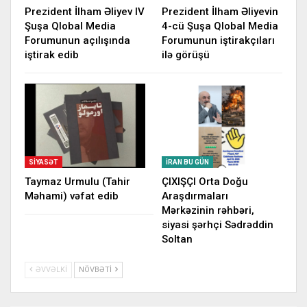
Prezident İlham Əliyev IV
Prezident İlham Əliyevin
Şuşa Qlobal Media
4-cü Şuşa Qlobal Media
Forumunun açılışında
Forumunun iştirakçıları
iştirak edib
ilə görüşü
SIYASƏT
İRAN BU GÜN
Taymaz Urmulu (Tahir
ÇIXIŞÇI Orta Doğu
Məhami) vəfat edib
Araşdırmaları
Mərkəzinin rəhbəri,
siyasi şərhçi Sədrəddin
Soltan
ƏVVƏLKI
NÖVBƏTI