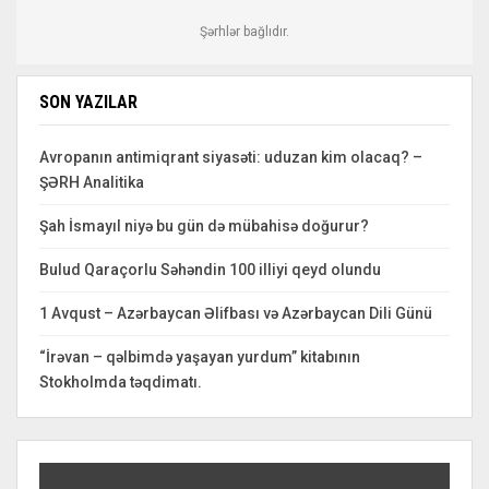
Şərhlər bağlıdır.
SON YAZILAR
Avropanın antimiqrant siyasəti: uduzan kim olacaq? –
ŞƏRH Analitika
Şah İsmayıl niyə bu gün də mübahisə doğurur?
Bulud Qaraçorlu Səhəndin 100 illiyi qeyd olundu
1 Avqust – Azərbaycan Əlifbası və Azərbaycan Dili Günü
“İrəvan – qəlbimdə yaşayan yurdum” kitabının
Stokholmda təqdimatı.