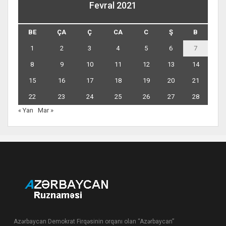
Fevral 2021
BE
ÇA
Ç
CA
C
Ş
B
1
2
3
4
5
6
7
8
9
10
11
12
13
14
15
16
17
18
19
20
21
22
23
24
25
26
27
28
« Yan
Mar »
Azərbaycan Demokrat Firqəsinin orqanı olan “Azərbaycan”