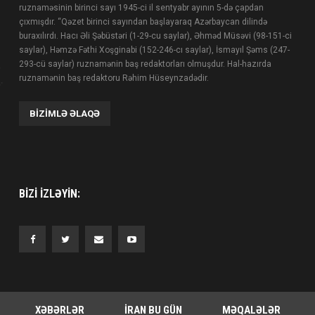
ruznaməsinin birinci sayı 1945-ci il sentyabr ayının 5-də çapdan
çıxmışdır. “Qəzet birinci sayından başlayaraq Azərbaycan dilində
buraxılırdı. Hacı Əli Şəbüstəri (1-29-cu saylar), Əhməd Müsəvi (98-151-ci
saylar), Həmzə Fəthi Xoşginabi (152-246-cı saylar), İsmayıl Şəms (247-
293-cü saylar) ruznamənin baş redaktorları olmuşdur. Hal-hazırda
ruznamənin baş redaktoru Rəhim Hüseynzadədir.
BIZIMLƏ ƏLAQƏ
BIZI IZLƏYIN:
XƏBƏRLƏR
İRAN BU GÜN
MƏQALƏLƏR