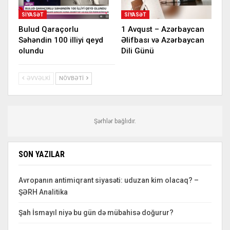
SIYASƏT
SIYASƏT
Bulud Qaraçorlu
1 Avqust – Azərbaycan
Səhəndin 100 illiyi qeyd
Əlifbası və Azərbaycan
olundu
Dili Günü
ƏVVƏLKI
NÖVBƏTI
Şərhlər bağlıdır.
SON YAZILAR
Avropanın antimiqrant siyasəti: uduzan kim olacaq? –
ŞƏRH Analitika
Şah İsmayıl niyə bu gün də mübahisə doğurur?