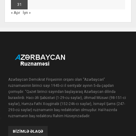
31
« Apr
İyn »
Azərbaycan Demokrat Firqəsinin orqanı olan “Azərbaycan”
ruznaməsinin birinci sayı 1945-ci il sentyabr ayının 5-də çapdan
çıxmışdır. “Qəzet birinci sayından başlayaraq Azərbaycan dilində
buraxılırdı. Hacı Əli Şəbüstəri (1-29-cu saylar), Əhməd Müsəvi (98-151-ci
saylar), Həmzə Fəthi Xoşginabi (152-246-cı saylar), İsmayıl Şəms (247-
293-cü saylar) ruznamənin baş redaktorları olmuşdur. Hal-hazırda
ruznamənin baş redaktoru Rəhim Hüseynzadədir.
BIZIMLƏ ƏLAQƏ