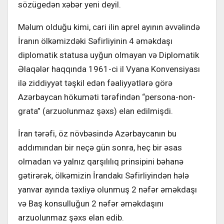
sözügedən xəbər yeni deyil.
Məlum olduğu kimi, cari ilin aprel ayının əvvəlində
İranın ölkəmizdəki Səfirliyinin 4 əməkdaşı
diplomatik statusa uyğun olmayan və Diplomatik
Əlaqələr haqqında 1961-ci il Vyana Konvensiyası
ilə ziddiyyət təşkil edən fəaliyyətlərə görə
Azərbaycan hökuməti tərəfindən “persona-non-
grata” (arzuolunmaz şəxs) elan edilmişdi.
İran tərəfi, öz növbəsində Azərbaycanın bu
addımından bir neçə gün sonra, heç bir əsas
olmadan və yalnız qarşılılıq prinsipini bəhanə
gətirərək, ölkəmizin İrandakı Səfirliyindən hələ
yanvar ayında təxliyə olunmuş 2 nəfər əməkdaşı
və Baş konsulluğun 2 nəfər əməkdaşını
arzuolunmaz şəxs elan edib.