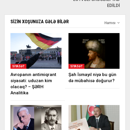
EDİLDİ
SIZIN XOŞUNUZA GƏLƏ BILƏR
Hamısı
SIYASƏT
SIYASƏT
Avropanın antimiqrant
Şah İsmayıl niyə bu gün
siyasəti: uduzan kim
də mübahisə doğurur?
olacaq? – ŞƏRH
Analitika