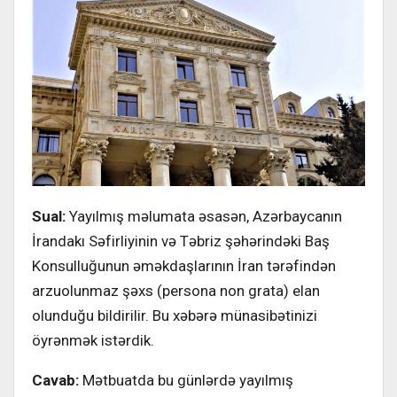
Sual:
Yayılmış məlumata əsasən, Azərbaycanın
İrandakı Səfirliyinin və Təbriz şəhərindəki Baş
Konsulluğunun əməkdaşlarının İran tərəfindən
arzuolunmaz şəxs (persona non grata) elan
olunduğu bildirilir. Bu xəbərə münasibətinizi
öyrənmək istərdik.
Cavab:
Mətbuatda bu günlərdə yayılmış