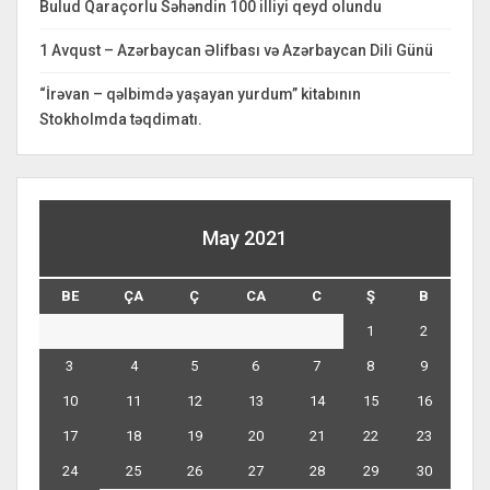
Bulud Qaraçorlu Səhəndin 100 illiyi qeyd olundu
1 Avqust – Azərbaycan Əlifbası və Azərbaycan Dili Günü
“İrəvan – qəlbimdə yaşayan yurdum” kitabının
Stokholmda təqdimatı.
May 2021
BE
ÇA
Ç
CA
C
Ş
B
1
2
3
4
5
6
7
8
9
10
11
12
13
14
15
16
17
18
19
20
21
22
23
24
25
26
27
28
29
30