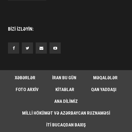
BIZI IZLƏYIN:
XƏBƏRLƏR
İRAN BU GÜN
MƏQALƏLƏR
FOTO ARXIV
KITABLAR
QAN YADDAŞI
ANA DILIMIZ
MILLI HÖKÜMƏT VƏ AZƏRBAYCAN RUZNAMƏSI
İTI BUCAQDAN BAXIŞ