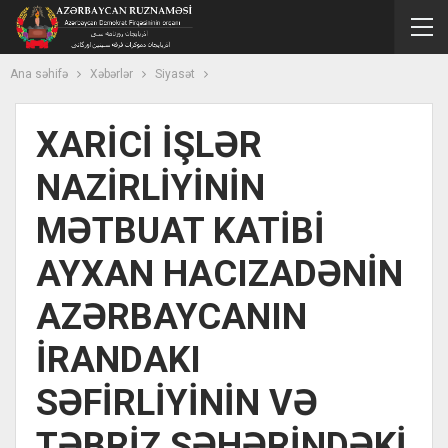
Ana səhifə
Xəbərlər
Siyasət
XARİCİ İŞLƏR
NAZİRLİYİNİN
MƏTBUAT KATİBİ
AYXAN HACIZADƏNİN
AZƏRBAYCANIN
İRANDAKI
SƏFİRLİYİNİN VƏ
TƏBRİZ ŞƏHƏRİNDƏKİ