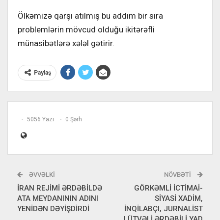
Ölkəmizə qarşı atılmış bu addım bir sıra
problemlərin mövcud olduğu ikitərəfli
münasibətlərə xələl gətirir.
Paylaş
5056 Yazı
0 Şərh
ƏVVƏLKI
NÖVBƏTI
İRAN REJİMİ ƏRDƏBİLDƏ
GÖRKƏMLİ İCTİMAİ-
ATA MEYDANININ ADINI
SİYASİ XADİM,
YENİDƏN DƏYİŞDİRDİ
İNQİLABÇI, JURNALİST
LÜTVƏLİ ƏRDƏBİLİ YAD