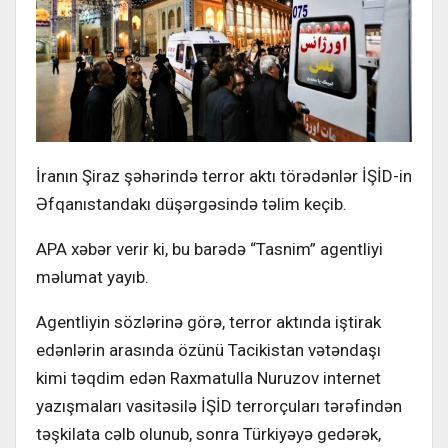
İranın Şiraz şəhərində terror aktı törədənlər İŞİD-in
Əfqanıstandakı düşərgəsində təlim keçib.
APA xəbər verir ki, bu barədə “Tasnim” agentliyi
məlumat yayıb.
Agentliyin sözlərinə görə, terror aktında iştirak
edənlərin arasında özünü Tacikistan vətəndaşı
kimi təqdim edən Raxmatulla Nuruzov internet
yazışmaları vasitəsilə İŞİD terrorçuları tərəfindən
təşkilata cəlb olunub, sonra Türkiyəyə gedərək,