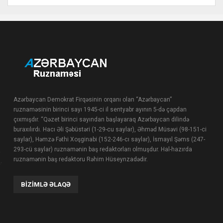
Azərbaycan Demokrat Firqəsinin orqanı olan “Azərbaycan”
ruznaməsinin birinci sayı 1945-ci il sentyabr ayının 5-də çapdan
çıxmışdır. “Qəzet birinci sayından başlayaraq Azərbaycan dilində
buraxılırdı. Hacı Əli Şəbüstəri (1-29-cu saylar), Əhməd Müsəvi (98-151-ci
saylar), Həmzə Fəthi Xoşginabi (152-246-cı saylar), İsmayıl Şəms (247-
293-cü saylar) ruznamənin baş redaktorları olmuşdur. Hal-hazırda
ruznamənin baş redaktoru Rəhim Hüseynzadədir.
BIZIMLƏ ƏLAQƏ