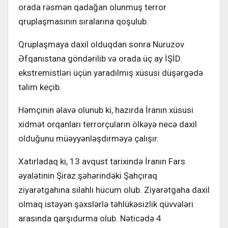
orada rəsmən qadağan olunmuş terror
qruplaşmasının sıralarına qoşulub.
Qruplaşmaya daxil olduqdan sonra Nuruzov
Əfqanıstana göndərilib və orada üç ay İŞİD
ekstremistləri üçün yaradılmış xüsusi düşərgədə
təlim keçib.
Həmçinin əlavə olunub ki, hazırda İranın xüsusi
xidmət orqanları terrorçuların ölkəyə necə daxil
olduğunu müəyyənləşdirməyə çalışır.
Xatırladaq ki, 13 avqust tarixində İranın Fars
əyalətinin Şiraz şəhərindəki Şahçıraq
ziyarətgahına silahlı hücum olub. Ziyarətgaha daxil
olmaq istəyən şəxslərlə təhlükəsizlik qüvvələri
arasında qarşıdurma olub. Nəticədə 4