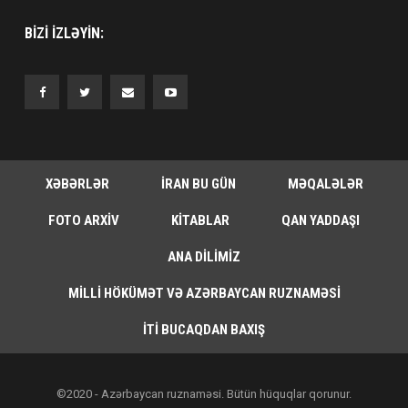
BIZI IZLƏYIN:
XƏBƏRLƏR
İRAN BU GÜN
MƏQALƏLƏR
FOTO ARXIV
KITABLAR
QAN YADDAŞI
ANA DILIMIZ
MILLI HÖKÜMƏT VƏ AZƏRBAYCAN RUZNAMƏSI
İTI BUCAQDAN BAXIŞ
©2020 - Azərbaycan ruznaməsi. Bütün hüquqlar qorunur.