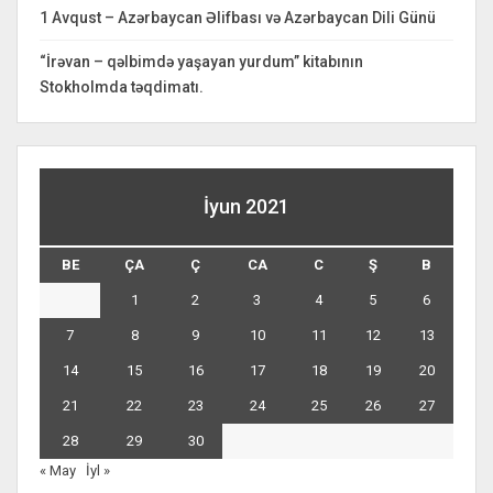
1 Avqust – Azərbaycan Əlifbası və Azərbaycan Dili Günü
“İrəvan – qəlbimdə yaşayan yurdum” kitabının
Stokholmda təqdimatı.
İyun 2021
BE
ÇA
Ç
CA
C
Ş
B
1
2
3
4
5
6
7
8
9
10
11
12
13
14
15
16
17
18
19
20
21
22
23
24
25
26
27
28
29
30
« May
İyl »