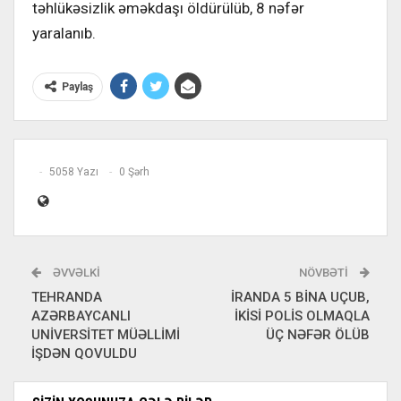
təhlükəsizlik əməkdaşı öldürülüb, 8 nəfər
yaralanıb.
Paylaş
5058 Yazı
0 Şərh
ƏVVƏLKI
NÖVBƏTI
TEHRANDA
İRANDA 5 BİNA UÇUB,
AZƏRBAYCANLI
İKİSİ POLİS OLMAQLA
UNİVERSİTET MÜƏLLİMİ
ÜÇ NƏFƏR ÖLÜB
İŞDƏN QOVULDU