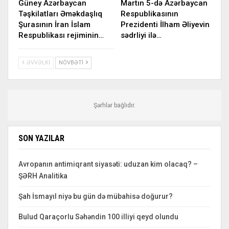
Güney Azərbaycan
Martın 5-də Azərbaycan
Təşkilatları Əməkdaşlıq
Respublikasının
Şurasının İran İslam
Prezidenti İlham Əliyevin
Respublikası rejiminin…
sədrliyi ilə…
ƏVVƏLKI
NÖVBƏTI
Şərhlər bağlıdır.
SON YAZILAR
Avropanın antimiqrant siyasəti: uduzan kim olacaq? –
ŞƏRH Analitika
Şah İsmayıl niyə bu gün də mübahisə doğurur?
Bulud Qaraçorlu Səhəndin 100 illiyi qeyd olundu