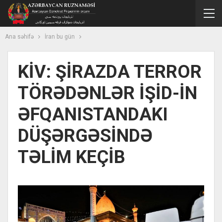
Ana səhifə
İran bu gün
KİV: ŞİRAZDA TERROR
TÖRƏDƏNLƏR İŞİD-İN
ƏFQANISTANDAKI
DÜŞƏRGƏSİNDƏ
TƏLİM KEÇİB