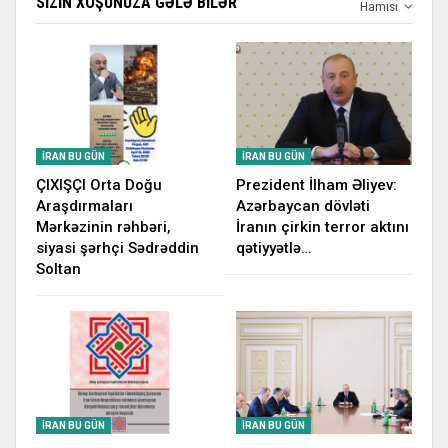
SIZIN XOŞUNUZA GƏLƏ BILƏR
Hamısı
İRAN BU GÜN
İRAN BU GÜN
ÇIXIŞÇI Orta Doğu
Prezident İlham Əliyev:
Araşdırmaları
Azərbaycan dövləti
Mərkəzinin rəhbəri,
İranın çirkin terror aktını
siyasi şərhçi Sədrəddin
qətiyyətlə…
Soltan
İRAN BU GÜN
İRAN BU GÜN