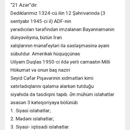
“21 Azər”dir.
Dediklərimiz 1324-cü ilin 12 Şəhrivərində (3
sentyabr 1945-ci il) ADF-nin
yaradıcıları tərəfindən imzalanan Bəyənnamənin
dünyəviliyinə, bütün İran
xalqlarının mənafeyləri ilə səsləşməsinə əyani
sübutdur. Amerikalı hüquqçünas
Uilyam Duqlas 1950-ci ildə yerli camaatın Milli
Hökumət və onun baş naziri
Seyid Cəfər Pişəvərinin xidmətləri kimi
xatırladıqlarını qələmə alarkən tutduğu
siyahıda da təsdiqini tapıb. Ən mühüm islahatlar
əsasən 3 kateqoriyaya bölünüb:
1. Siyasi islahatlar;
2. Mədəni islahatlar;
3. Siyasi- iqtisadi islahatlar.