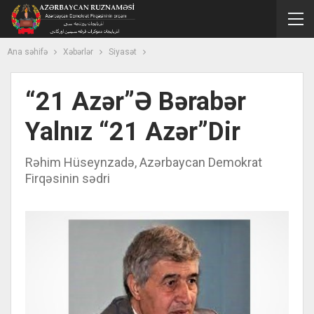
Ana səhifə
Xəbərlər
Siyasət
“21 Azər”ə Bərabər
Yalnız “21 Azər”dir
Rəhim Hüseynzadə, Azərbaycan Demokrat
Firqəsinin sədri