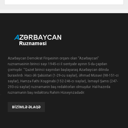
Azərbaycan Demokrat Firqəsinin orqanı olan “Azərbaycan”
ruznaməsinin birinci sayı 1945-ci il sentyabr ayının 5-də çapdan
çıxmışdır. “Qəzet birinci sayından başlayaraq Azərbaycan dilində
buraxılırdı. Hacı Əli Şəbüstəri (1-29-cu saylar), Əhməd Müsəvi (98-151-ci
saylar), Həmzə Fəthi Xoşginabi (152-246-cı saylar), İsmayıl Şəms (247-
293-cü saylar) ruznamənin baş redaktorları olmuşdur. Hal-hazırda
ruznamənin baş redaktoru Rəhim Hüseynzadədir.
BIZIMLƏ ƏLAQƏ