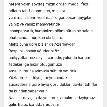
nəfərə yaxın soydaşımızın orden, medal, fəxri
adlarla təltif olunmaları, minlərə
yeni mənzillərin verilməsi, digər bəşəri qayğılar
yalnız və yalnız mahiyyətində
insanpərvərlik, humanizm hökm sürən bir xalqın
əhatəsində mümkün ola bilərdi.
Məhz buna görə bizlər də Azərbaycan
Respublikasının uğurlarını öz
nailiyyətlərimiz sayır, fəxr edir, yolunda hər cür
fədakarlığa hazır olduğumuzu
əməli nümunələrimizlə sübuta yetiririk.
Yüzlərimizin döyüş meydanındakı
şücaətlərinə görə layiq görüldükləri dövlət təltifləri
də bundan xəbər verir.
Nəsillər dəyişsə də yolumuz, amalımız dəyişməz
qalır. Bu üç bənddə ifadəsini