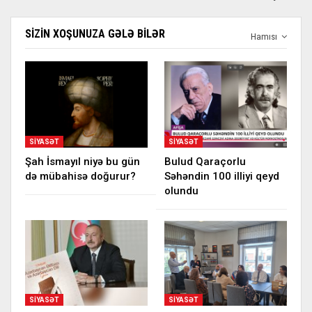
SIZIN XOŞUNUZA GƏLƏ BILƏR
Hamısı
SIYASƏT
SIYASƏT
Şah İsmayıl niyə bu gün
Bulud Qaraçorlu
də mübahisə doğurur?
Səhəndin 100 illiyi qeyd
olundu
SIYASƏT
SIYASƏT