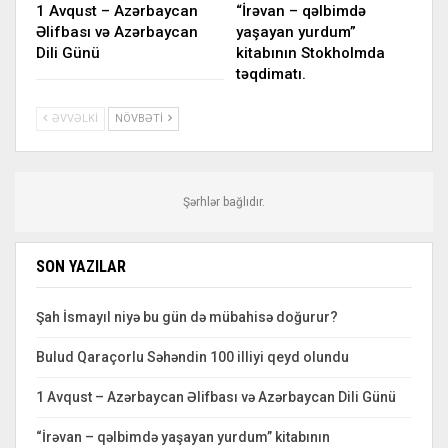
1 Avqust – Azərbaycan
“İrəvan – qəlbimdə
Əlifbası və Azərbaycan
yaşayan yurdum”
Dili Günü
kitabının Stokholmda
təqdimatı.
ƏVVƏLKI
NÖVBƏTI
Şərhlər bağlıdır.
SON YAZILAR
Şah İsmayıl niyə bu gün də mübahisə doğurur?
Bulud Qaraçorlu Səhəndin 100 illiyi qeyd olundu
1 Avqust – Azərbaycan Əlifbası və Azərbaycan Dili Günü
“İrəvan – qəlbimdə yaşayan yurdum” kitabının