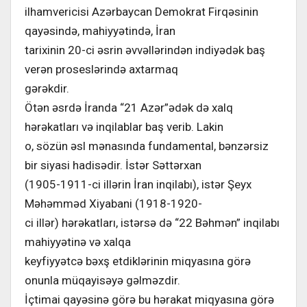
ilhamvericisi Azərbaycan Demokrat Firqəsinin
qayəsində, mahiyyətində, İran
tarixinin 20-ci əsrin əvvəllərindən indiyədək baş
verən proseslərində axtarmaq
gərəkdir.
Ötən əsrdə İranda “21 Azər”ədək də xalq
hərəkatları və inqilablar baş verib. Lakin
o, sözün əsl mənasında fundamental, bənzərsiz
bir siyasi hadisədir. İstər Səttərxan
(1905-1911-ci illərin İran inqilabı), istər Şeyx
Məhəmməd Xiyabani (1918-1920-
ci illər) hərəkatları, istərsə də “22 Bəhmən” inqilabı
mahiyyətinə və xalqa
keyfiyyətcə bəxş etdiklərinin miqyasına görə
onunla müqayisəyə gəlməzdir.
İçtimai qayəsinə görə bu hərakat miqyasına görə