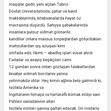
məşqlər gedir, yeni açılan Təbriz
Dövlət Universitetində, şəhər və kənd
məktəblərində, kitabxanalarda həyat öz
məcrasına düşürdü. Səhiyyə şəbəkələrində
insanlara pulsuz xidmət göstərilir,
kəndlilər onlara məxsus torpaqlardan götürdükləri
məhsullardan qış azuqəsi kimi
istifadə edir, tikinti – abadlıq işləri vüsət alırdı.
Fədailər və asayiş keşikçiləri cəmi
12 gündən sonra onları gözləyən fəlakətlərdən
bixəbər xidməti borclarını yerinə
yetirməkdə idilər. Heç kimin ağlına belə gəlmirdi ki,
tezliklə Amerika və
İngiltərənin himayə və hərtərəfli kömək etdiyi xain
Pəhləvi xanədanının əlləri
tezliklə minləri qanına qəltan edəcək. On minlərlə