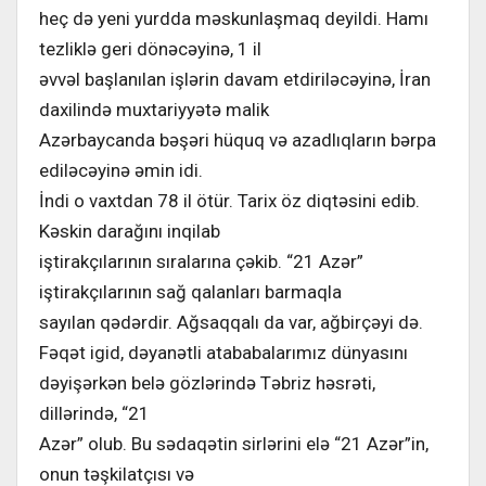
heç də yeni yurdda məskunlaşmaq deyildi. Hamı
tezliklə geri dönəcəyinə, 1 il
əvvəl başlanılan işlərin davam etdiriləcəyinə, İran
daxilində muxtariyyətə malik
Azərbaycanda bəşəri hüquq və azadlıqların bərpa
ediləcəyinə əmin idi.
İndi o vaxtdan 78 il ötür. Tarix öz diqtəsini edib.
Kəskin darağını inqilab
iştirakçılarının sıralarına çəkib. “21 Azər”
iştirakçılarının sağ qalanları barmaqla
sayılan qədərdir. Ağsaqqalı da var, ağbirçəyi də.
Fəqət igid, dəyanətli atababalarımız dünyasını
dəyişərkən belə gözlərində Təbriz həsrəti,
dillərində, “21
Azər” olub. Bu sədaqətin sirlərini elə “21 Azər”in,
onun təşkilatçısı və