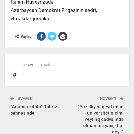
Rəhim Hüseynzadə,
Azərbaycan Demokrat Firqəsinin sədri,
Əməkdar jurnalist
Paylaş
5050 Yazı
0 Şərh
ƏVVƏLKI
NÖVBƏTI
“Anamın kitabı” Təbriz
“Yüz illiyini qeyd edən
səhnəsində
universitetin elmi
reytinq cədvəlində
olmaması yaxşı hal
deyil”