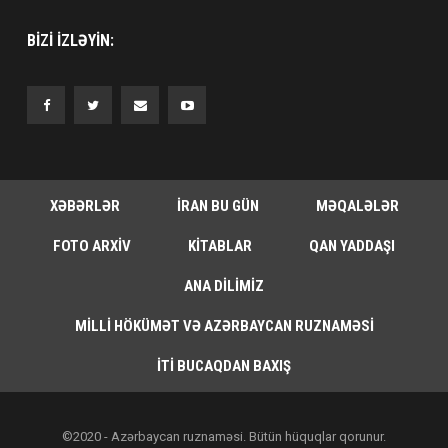
BIZI IZLƏYIN:
XƏBƏRLƏR
İRAN BU GÜN
MƏQALƏLƏR
FOTO ARXIV
KITABLAR
QAN YADDAŞI
ANA DILIMIZ
MILLI HÖKÜMƏT VƏ AZƏRBAYCAN RUZNAMƏSI
İTI BUCAQDAN BAXIŞ
©2020 - Azərbaycan ruznaməsi. Bütün hüquqlar qorunur.