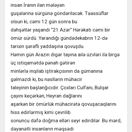
insan İranın ilan mələyən
guşələrinə sürgünə göndəriləcək. Təəssüflər
olsun ki, cəmi 12 gün sonra bu
dəhşətlər yaşandı “21 Azər” Hərəkatı cəmi bir
ömür sürdü. Yarandığı gündədekabrın 12-də
tarixin şərəfli yaddaşına qovuşdu.
Həmin gün Arazın digər tayına ailə üzvləri ilə birgə
üç istiqamətdə pənah gətirən
minlərlə inqilab iştirakçısının da gümanına
gəlməzdi ki, bu nəsllərin mühacir
taleyinin başlanğıcıdır. Çoxları Culfanı, Bulqar
çayını keçərkən, Heyran dağlarını
aşarkən bir ömürlük mühacirətə qovuşacaqlarını
hiss edirlərmiş kimi çevrilib
sonuncu dəfə doğma elləri seyr edirdilər. Bu mərd,
dəyanətli insanların məqsədi