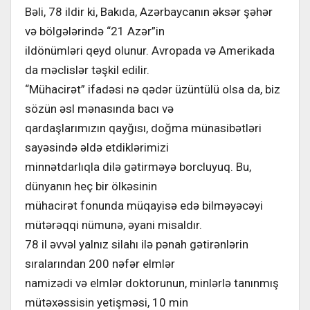
Bəli, 78 ildir ki, Bakıda, Azərbaycanın əksər şəhər
və bölgələrində “21 Azər”in
ildönümləri qeyd olunur. Avropada və Amerikada
da məclislər təşkil edilir.
“Mühacirət” ifadəsi nə qədər üzüntülü olsa da, biz
sözün əsl mənasında bacı və
qardaşlarımızın qayğısı, doğma münasibətləri
sayəsində əldə etdiklərimizi
minnətdarlıqla dilə gətirməyə borcluyuq. Bu,
dünyanın heç bir ölkəsinin
mühacirət fonunda müqayisə edə bilməyəcəyi
mütərəqqi nümunə, əyani misaldır.
78 il əvvəl yalnız silahı ilə pənah gətirənlərin
sıralarından 200 nəfər elmlər
namizədi və elmlər doktorunun, minlərlə tanınmış
mütəxəssisin yetişməsi, 10 min