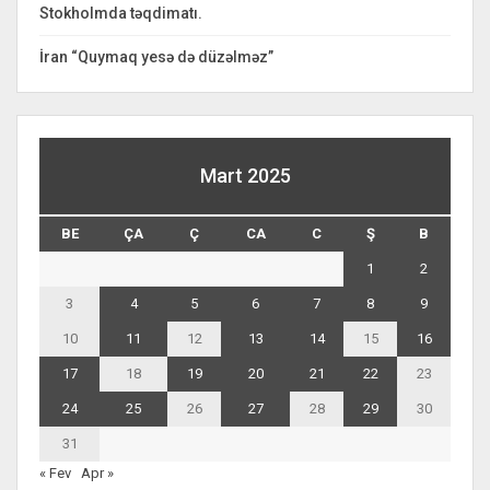
Stokholmda təqdimatı.
İran “Quymaq yesə də düzəlməz”
Mart 2025
BE
ÇA
Ç
CA
C
Ş
B
1
2
3
4
5
6
7
8
9
10
11
12
13
14
15
16
17
18
19
20
21
22
23
24
25
26
27
28
29
30
31
« Fev
Apr »