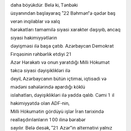
daha böyükdür. Belə ki, Tənbəki
üsyanından başlayaraq “22 Bəhmən”ə qədər baş
verən inqilablar və xalq
hərəkatları tamamilə siyasi xarakter daşıyıb, ancaq
siyasi hakimiyyətlərin
dəyişməsi ilə başa çatıb. Azərbaycan Demokrat
Firqəsinin rəhbərlik etdiyi 21
Azər Hərakatı və onun yaratdığı Milli Hökumət
təkcə siyasi dəyişiklikləri ilə
deyil, Azərbaycanın bütün içtimai, iqtisadi və
mədəni sahələrində apardığı köklü
islahatları, dəyişiklikləri ilə yadda qalıb. Cəmi 1 il
hakimiyyətdə olan ADF-nin,
Milli Hökumətin gördüyü işlər İran tarixində
reallaşdırılanların 100 ilinə bərabər
sayılır. Belə desək, “21 Azər”in alternativi yalnız