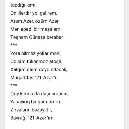
tapdığı kimi:
On illərdir yol gəlirəm,
Atam Azər, özüm Azər.
Mən əbədi bir məşələm,
Təşnəm Günəşə bərabər.
***
Yora bilməz yollar məni,
Qəlbim tükənməz atəşli.
Xalqım daim qeyd edəcək,
Müqəddəs “21 Azər”i.
***
Qoy kimsə də düşünməsin,
Yaşayırıq bir şam ömrü.
Zirvələrin bəzəyidir,
Bayrağı “21 Azər”im.