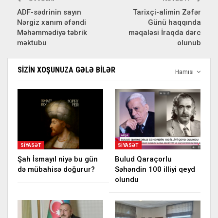
ADF-sədrinin sayın
Tarixçi-alimin Zəfər
Nərgiz xanım əfəndi
Günü haqqında
Məhəmmədiyə təbrik
məqaləsi İraqda dərc
məktubu
olunub
SIZIN XOŞUNUZA GƏLƏ BILƏR
Hamısı
SIYASƏT
SIYASƏT
Şah İsmayıl niyə bu gün
Bulud Qaraçorlu
də mübahisə doğurur?
Səhəndin 100 illiyi qeyd
olundu