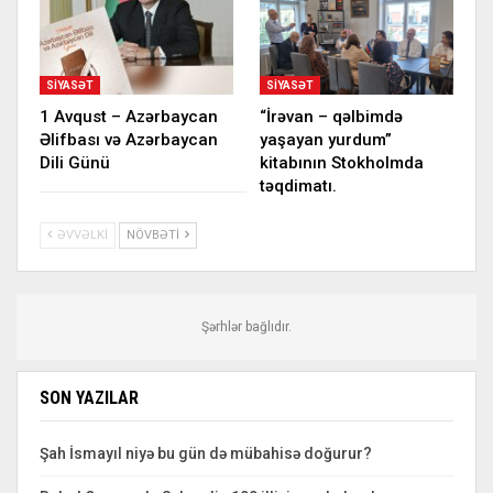
SIYASƏT
SIYASƏT
1 Avqust – Azərbaycan
“İrəvan – qəlbimdə
Əlifbası və Azərbaycan
yaşayan yurdum”
Dili Günü
kitabının Stokholmda
təqdimatı.
ƏVVƏLKI
NÖVBƏTI
Şərhlər bağlıdır.
SON YAZILAR
Şah İsmayıl niyə bu gün də mübahisə doğurur?