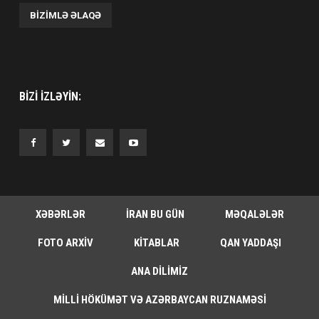
BIZIMLƏ ƏLAQƏ
BIZI IZLƏYIN:
XƏBƏRLƏR
İRAN BU GÜN
MƏQALƏLƏR
FOTO ARXIV
KITABLAR
QAN YADDAŞI
ANA DILIMIZ
MILLI HÖKÜMƏT VƏ AZƏRBAYCAN RUZNAMƏSI