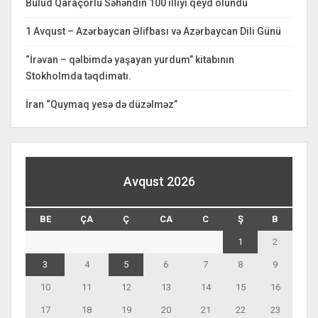
Bulud Qaraçorlu Səhəndin 100 illiyi qeyd olundu
1 Avqust – Azərbaycan Əlifbası və Azərbaycan Dili Günü
“İrəvan – qəlbimdə yaşayan yurdum” kitabının
Stokholmda təqdimatı.
İran “Quymaq yesə də düzəlməz”
Avqust 2026
BE
ÇA
Ç
CA
C
Ş
B
1
2
3
4
5
6
7
8
9
10
11
12
13
14
15
16
17
18
19
20
21
22
23