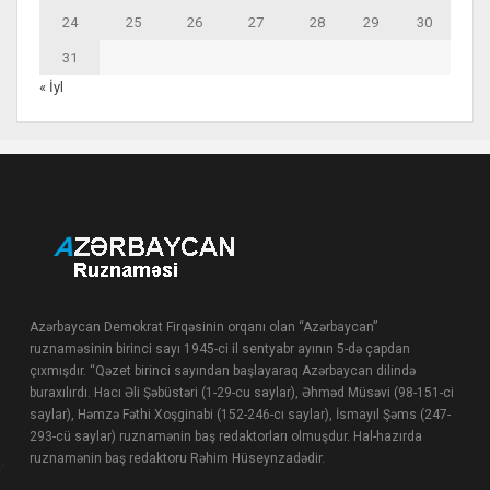
24
25
26
27
28
29
30
31
« İyl
Azərbaycan Demokrat Firqəsinin orqanı olan “Azərbaycan”
ruznaməsinin birinci sayı 1945-ci il sentyabr ayının 5-də çapdan
çıxmışdır. “Qəzet birinci sayından başlayaraq Azərbaycan dilində
buraxılırdı. Hacı Əli Şəbüstəri (1-29-cu saylar), Əhməd Müsəvi (98-151-ci
saylar), Həmzə Fəthi Xoşginabi (152-246-cı saylar), İsmayıl Şəms (247-
293-cü saylar) ruznamənin baş redaktorları olmuşdur. Hal-hazırda
ruznamənin baş redaktoru Rəhim Hüseynzadədir.