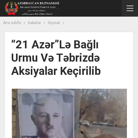
Ana səhifə
Xəbərlər
Siyasət
“21 Azər”lə Bağlı
Urmu Və Təbrizdə
Aksiyalar Keçirilib