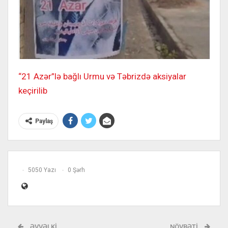
“21 Azər”lə bağlı Urmu və Təbrizdə aksiyalar
keçirilib
Paylaş
5050 Yazı
0 Şərh
ƏVVƏLKI
NÖVBƏTI