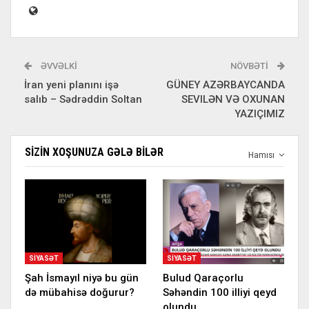
ƏVVƏLKI
NÖVBƏTI
İran yeni planını işə
GÜNEY AZƏRBAYCANDA
salıb – Sədrəddin Soltan
SEVILƏN VƏ OXUNAN
YAZIÇIMIZ
SIZIN XOŞUNUZA GƏLƏ BILƏR
Hamısı
SIYASƏT
SIYASƏT
Şah İsmayıl niyə bu gün
Bulud Qaraçorlu
də mübahisə doğurur?
Səhəndin 100 illiyi qeyd
olundu