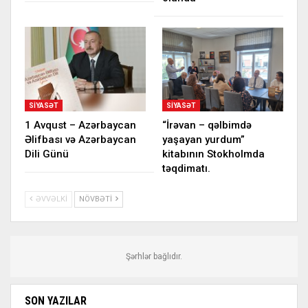
SIYASƏT
SIYASƏT
1 Avqust – Azərbaycan
“İrəvan – qəlbimdə
Əlifbası və Azərbaycan
yaşayan yurdum”
Dili Günü
kitabının Stokholmda
təqdimatı.
ƏVVƏLKI
NÖVBƏTI
Şərhlər bağlıdır.
SON YAZILAR