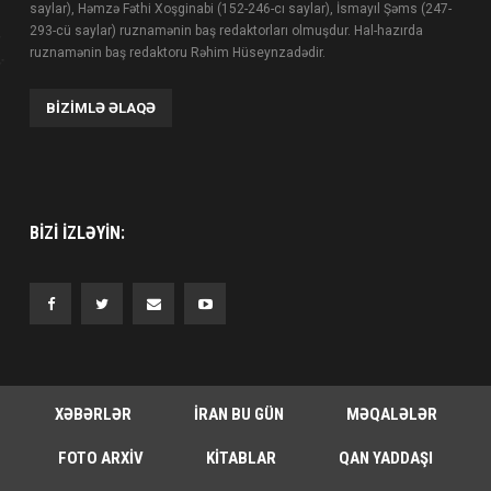
saylar), Həmzə Fəthi Xoşginabi (152-246-cı saylar), İsmayıl Şəms (247-
293-cü saylar) ruznamənin baş redaktorları olmuşdur. Hal-hazırda
ruznamənin baş redaktoru Rəhim Hüseynzadədir.
BIZIMLƏ ƏLAQƏ
BIZI IZLƏYIN:
XƏBƏRLƏR
İRAN BU GÜN
MƏQALƏLƏR
FOTO ARXIV
KITABLAR
QAN YADDAŞI