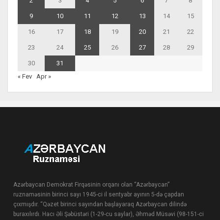
2
3
4
5
6
7
8
9
10
11
12
13
14
15
16
17
18
19
20
21
22
23
24
25
26
27
28
29
30
31
« Fev
Apr »
Azərbaycan Demokrat Firqəsinin orqanı olan “Azərbaycan”
ruznaməsinin birinci sayı 1945-ci il sentyabr ayının 5-də çapdan
çıxmışdır. “Qəzet birinci sayından başlayaraq Azərbaycan dilində
buraxılırdı. Hacı Əli Şəbüstəri (1-29-cu saylar), Əhməd Müsəvi (98-151-ci