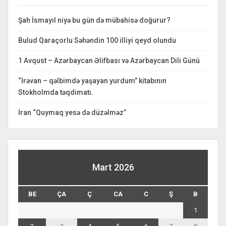
Şah İsmayıl niyə bu gün də mübahisə doğurur?
Bulud Qaraçorlu Səhəndin 100 illiyi qeyd olundu
1 Avqust – Azərbaycan Əlifbası və Azərbaycan Dili Günü
“İrəvan – qəlbimdə yaşayan yurdum” kitabının
Stokholmda təqdimatı.
İran “Quymaq yesə də düzəlməz”
Mart 2026
BE
ÇA
Ç
CA
C
Ş
B
1