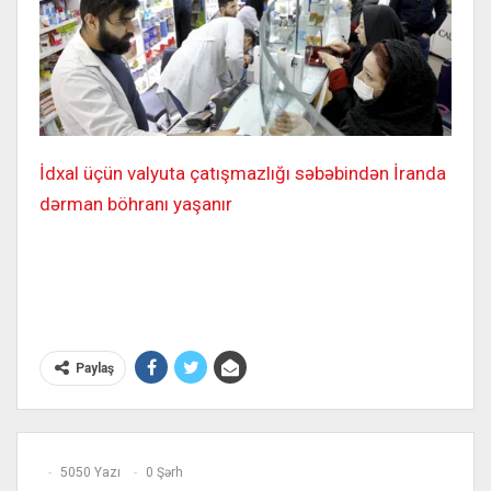
İdxal üçün valyuta çatışmazlığı səbəbindən İranda
dərman böhranı yaşanır
Paylaş
5050 Yazı
0 Şərh