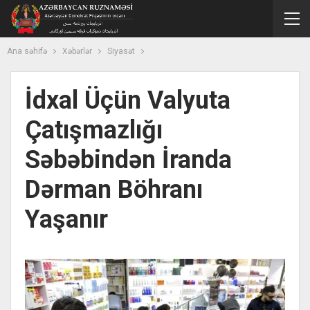
Ana səhifə
Xəbərlər
Siyasət
İdxal Üçün Valyuta
Çatışmazlığı
Səbəbindən İranda
Dərman Böhranı
Yaşanır