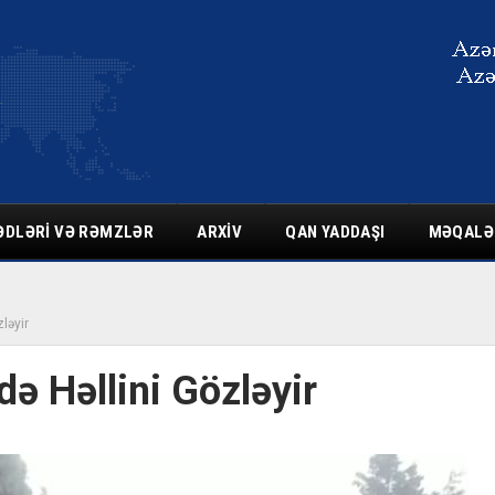
ƏDLƏRI VƏ RƏMZLƏR
ARXIV
QAN YADDAŞI
MƏQALƏ
ləyir
ə Həllini Gözləyir