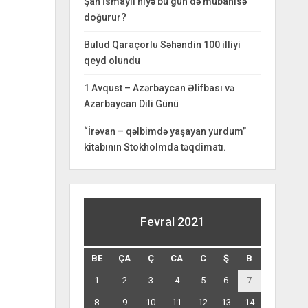
Şah İsmayıl niyə bu gün də mübahisə
doğurur?
Bulud Qaraçorlu Səhəndin 100 illiyi
qeyd olundu
1 Avqust – Azərbaycan Əlifbası və
Azərbaycan Dili Günü
“İrəvan – qəlbimdə yaşayan yurdum”
kitabının Stokholmda təqdimatı.
Fevral 2021
BE
ÇA
Ç
CA
C
Ş
B
1
2
3
4
5
6
7
8
9
10
11
12
13
14