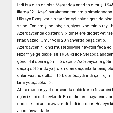
İndi isə qısa da olsa Mərənddə anadan olmuş, 194
illərdə “21 Azər” hərəkatının tanınmış simalarından
Hüseyn Rzaşüvarinin tərcümeyi-halına qısa da olsa
salaq. Tanınmış inqilabçının, siyasi xadimin o taylı-b
Azərbaycanda göstərdiyi xidmətlərə diqqət yetirsə
kitab yazaq. Ömür yolu 20 Yanvarda başa çatıb,
Azərbaycanın ikinci müstəqilliyinə həyatını fəda edi
Nizamiyə gəldikdə isə 1956-cı ildə Sərabda anadan
gənci 4 il sonra gəmi ilə qaçırıb, Azərbaycana gətiri
qaçaq səfərində yaşıdları olan qaçqınlarla tanış ol
onlar vaxtında ölkəni tərk etməsəydi indi şah rejimini
kimi yetişəcəkdilər.
Atası məcburiyyət qarşısında qalıb körpə Nizamin
üçün ikinci dəfə evləndi. Bu qadın ona həyatının so
qədər ikinci ananı əvəz etdi. İndi isə qəbri Hüseyn ki
əbədi ünvandadır.