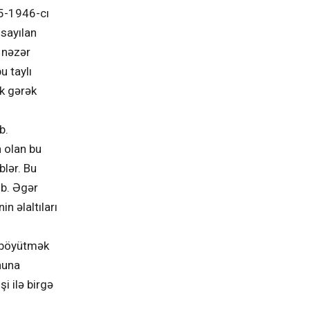
5-1946-cı
 sayılan
 nəzər
u taylı
k gərək
b.
 olan bu
blər. Bu
ub. Əgər
n əlaltıları
i böyütmək
nuna
şi ilə birgə