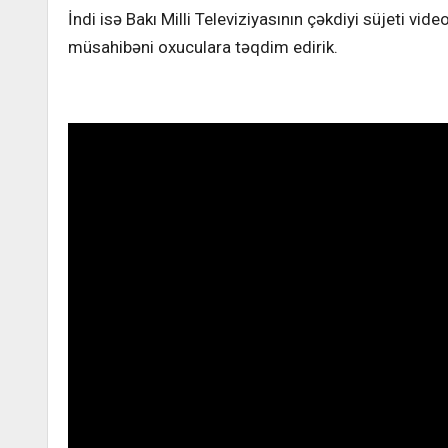
İndi isə Bakı Milli Televiziyasının çəkdiyi süjeti vide
müsahibəni oxuculara təqdim edirik.