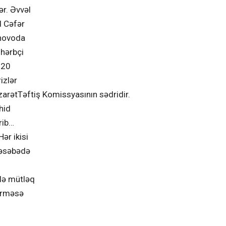
ər. Əvvəl
d Cəfər
anovoda
 hərbçi
 20
izlər
arətTəftiş Komissyasının sədridir.
hid
rib…
ər ikisi
qəsəbədə
lə mütləq
verməsə