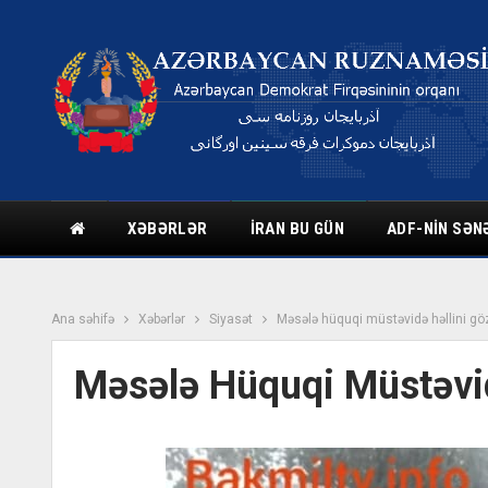
XƏBƏRLƏR
İRAN BU GÜN
ADF-NIN SƏN
Ana səhifə
Xəbərlər
Siyasət
Məsələ hüquqi müstəvidə həllini göz
Məsələ Hüquqi Müstəvid