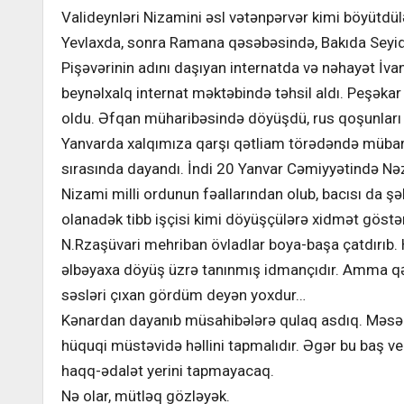
Valideynləri Nizamini əsl vətənpərvər kimi böyütdül
Yevlaxda, sonra Ramana qəsəbəsində, Bakıda Seyi
Pişəvərinin adını daşıyan internatda və nəhayət İv
beynəlxalq internat məktəbində təhsil aldı. Peşəkar
oldu. Əfqan müharibəsində döyüşdü, rus qoşunları
Yanvarda xalqımıza qarşı qətliam törədəndə mübar
sırasında dayandı. İndi 20 Yanvar Cəmiyyətində Nəz
Nizami milli ordunun fəallarından olub, bacısı da şə
olanadək tibb işçisi kimi döyüşçülərə xidmət göstə
N.Rzaşüvari mehriban övladlar boya-başa çatdırıb. H
əlbəyaxa döyüş üzrə tanınmış idmançıdır. Amma 
səsləri çıxan gördüm deyən yoxdur…
Kənardan dayanıb müsahibələrə qulaq asdıq. Məsə
hüquqi müstəvidə həllini tapmalıdır. Əgər bu baş 
haqq-ədalət yerini tapmayacaq.
Nə olar, mütləq gözləyək.