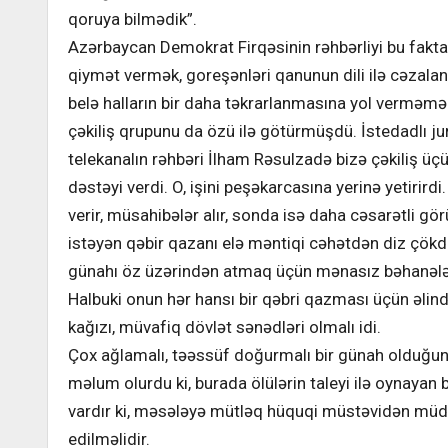
qoruya bilmədik”.
Azərbaycan Demokrat Firqəsinin rəhbərliyi bu fakta
qiymət vermək, goreşənləri qanunun dili ilə cəzala
belə halların bir daha təkrarlanmasına yol verməm
çəkiliş qrupunu da özü ilə götürmüşdü. İstedadlı jur
telekanalın rəhbəri İlham Rəsulzadə bizə çəkiliş üç
dəstəyi verdi. O, işini peşəkarcasına yerinə yetirirdi.
verir, müsahibələr alır, sonda isə daha cəsarətli g
istəyən qəbir qazanı elə məntiqi cəhətdən diz çökdü
günahı öz üzərindən atmaq üçün mənasız bəhanələr
Halbuki onun hər hansı bir qəbri qazması üçün əlin
kağızı, müvafiq dövlət sənədləri olmalı idi.
Çox ağlamalı, təəssüf doğurmalı bir günah olduğu
məlum olurdu ki, burada ölülərin taleyi ilə oynayan 
vardır ki, məsələyə mütləq hüquqi müstəvidən müd
edilməlidir.