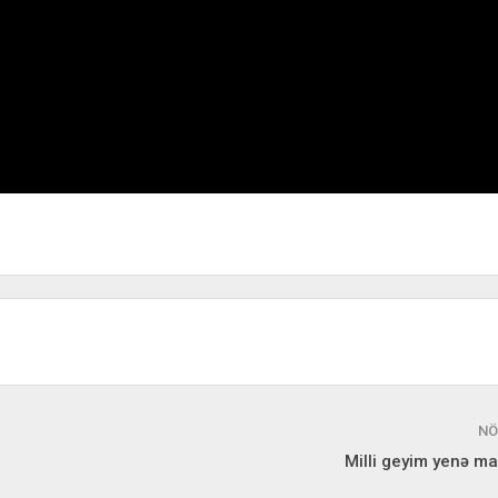
NÖ
Milli geyim yenə m