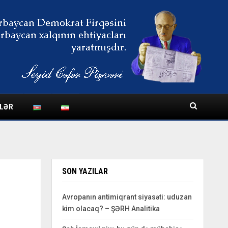
LƏR
SON YAZILAR
Avropanın antimiqrant siyasəti: uduzan
kim olacaq? – ŞƏRH Analitika