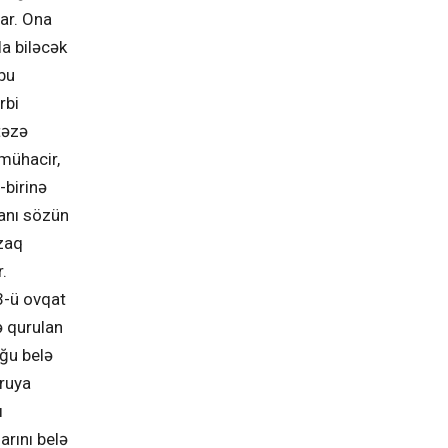
ar. Ona
la biləcək
 bu
rbi
təzə
mühacir,
-birinə
anı sözün
uzaq
.
3-ü ovqat
ə qurulan
ğu belə
oruya
ı
arını belə