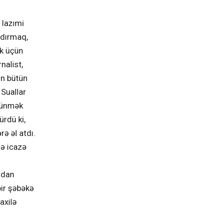
 lazımi
ndırmaq,
ək üçün
nalist,
ün bütün
 Suallar
örünmək
rdü ki,
ə əl atdı.
də icazə
ndan
bir şəbəkə
axilə