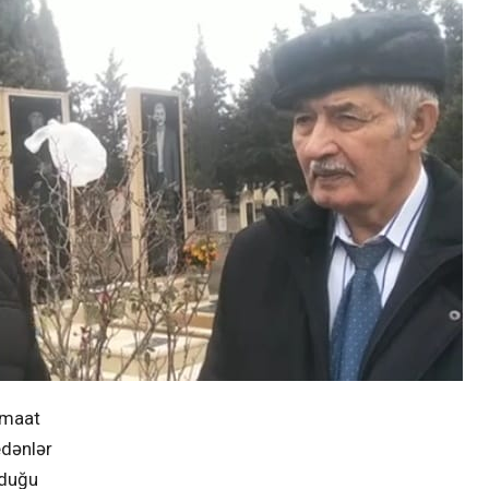
amaat
edənlər
lduğu