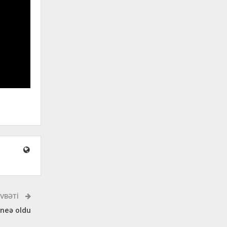
VBƏTI
aneə oldu