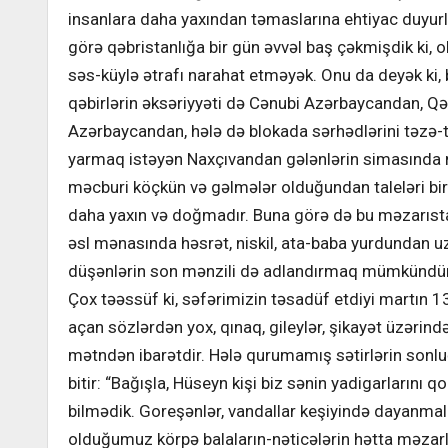
insanlara daha yaxından təmaslarına ehtiyac duyurl
görə qəbristanlığa bir gün əvvəl baş çəkmişdik ki, o
səs-küylə ətrafı narahat etməyək. Onu da deyək ki,
qəbirlərin əksəriyyəti də Cənubi Azərbaycandan, Qə
Azərbaycandan, hələ də blokada sərhədlərini təzə-
yarmaq istəyən Naxçıvandan gələnlərin simasında 
məcburi köçkün və gəlmələr olduğundan taleləri bir
daha yaxın və doğmadır. Buna görə də bu məzarıst
əsl mənasında həsrət, niskil, ata-baba yurdundan 
düşənlərin son mənzili də adlandırmaq mümkündür
Çox təəssüf ki, səfərimizin təsadüf etdiyi martın 1
açan sözlərdən yox, qınaq, gileylər, şikayət üzərind
mətndən ibarətdir. Hələ qurumamış sətirlərin sonlu
bitir: “Bağışla, Hüseyn kişi biz sənin yadigarlarını q
bilmədik. Goreşənlər, vandallar keşiyində dayanmal
olduğumuz körpə balaların-nəticələrin hətta məzarl