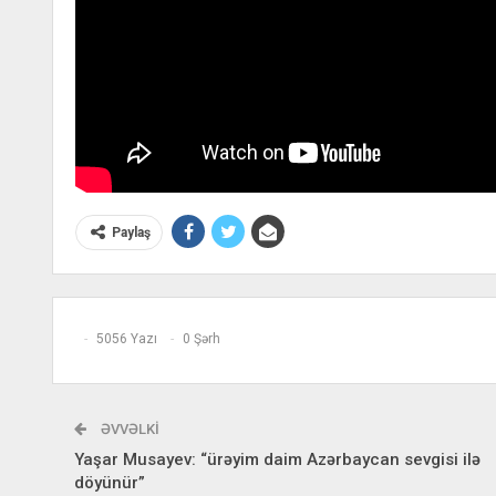
Paylaş
5056 Yazı
0 Şərh
ƏVVƏLKI
Yaşar Musayev: “ürəyim daim Azərbaycan sevgisi ilə
döyünür”