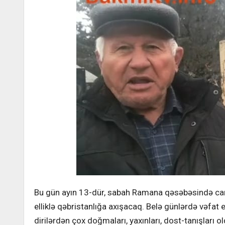
Bu gün ayın 13-dür, sabah Ramana qəsəbəsində c
elliklə qəbristanlığa axışacaq. Belə günlərdə vəfat 
dirilərdən çox doğmaları, yaxınları, dost-tanışları o