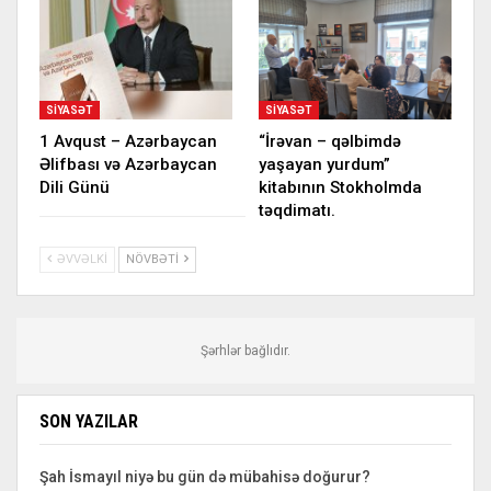
SIYASƏT
SIYASƏT
1 Avqust – Azərbaycan
“İrəvan – qəlbimdə
Əlifbası və Azərbaycan
yaşayan yurdum”
Dili Günü
kitabının Stokholmda
təqdimatı.
ƏVVƏLKI
NÖVBƏTI
Şərhlər bağlıdır.
SON YAZILAR
Şah İsmayıl niyə bu gün də mübahisə doğurur?