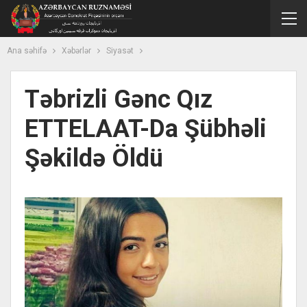
Ana səhifə
Xəbərlər
Siyasət
Təbrizli Gənc Qız
ETTELAAT-Da Şübhəli
Şəkildə Öldü