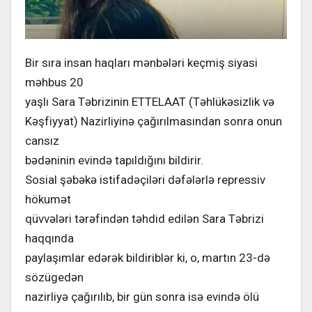
Bir sıra insan haqları mənbələri keçmiş siyasi
məhbus 20
yaşlı Sara Təbrizinin ETTELAAT (Təhlükəsizlik və
Kəşfiyyat) Nazirliyinə çağırılmasından sonra onun
cansız
bədəninin evində tapıldığını bildirir.
Sosial şəbəkə istifadəçiləri dəfələrlə repressiv
hökumət
qüvvələri tərəfindən təhdid edilən Sara Təbrizi
haqqında
paylaşımlar edərək bildiriblər ki, o, martın 23-də
sözügedən
nazirliyə çağırılıb, bir gün sonra isə evində ölü