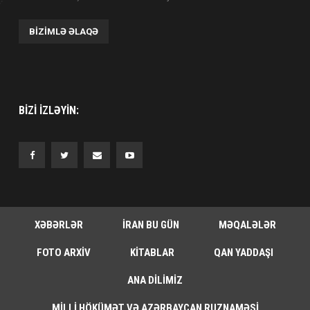
BIZIMLƏ ƏLAQƏ
BIZI IZLƏYIN:
XƏBƏRLƏR
İRAN BU GÜN
MƏQALƏLƏR
FOTO ARXIV
KITABLAR
QAN YADDAŞI
ANA DILIMIZ
MILLI HÖKÜMƏT VƏ AZƏRBAYCAN RUZNAMƏSI