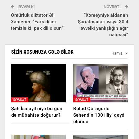
ƏVVƏLKI
NÖVBƏTI
Ömürlük diktator Əli
“Xomeyniyə aldanan
Xamenei: “Fars dilini
Şəriətmədari və ya 30 il
təmizlə ki, pak dil olsun”
əvvəlki yanlışlığın ağır
nəticəsi”
SIZIN XOŞUNUZA GƏLƏ BILƏR
Hamısı
SIYASƏT
SIYASƏT
Şah İsmayıl niyə bu gün
Bulud Qaraçorlu
də mübahisə doğurur?
Səhəndin 100 illiyi qeyd
olundu