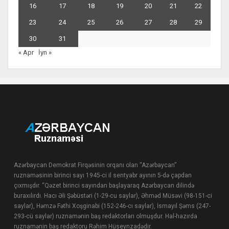
16
17
18
19
20
21
22
23
24
25
26
27
28
29
30
31
« Apr
İyn »
Azərbaycan Demokrat Firqəsinin orqanı olan “Azərbaycan”
ruznaməsinin birinci sayı 1945-ci il sentyabr ayının 5-də çapdan
çıxmışdır. “Qəzet birinci sayından başlayaraq Azərbaycan dilində
buraxılırdı. Hacı Əli Şəbüstəri (1-29-cu saylar), Əhməd Müsəvi (98-151-ci
saylar), Həmzə Fəthi Xoşginabi (152-246-cı saylar), İsmayıl Şəms (247-
293-cü saylar) ruznamənin baş redaktorları olmuşdur. Hal-hazırda
ruznamənin baş redaktoru Rəhim Hüseynzadədir.