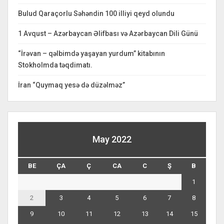
Bulud Qaraçorlu Səhəndin 100 illiyi qeyd olundu
1 Avqust – Azərbaycan Əlifbası və Azərbaycan Dili Günü
“İrəvan – qəlbimdə yaşayan yurdum” kitabının
Stokholmda təqdimatı.
İran “Quymaq yesə də düzəlməz”
May 2022
BE
ÇA
Ç
CA
C
Ş
B
1
2
3
4
5
6
7
8
9
10
11
12
13
14
15