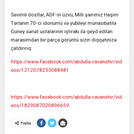
Sevimli dostlar, ADF-in üzvü, Milli şairimiz Haşim
Tərlanın 70-ci idonümü və yubileyi münasibətilə
Güney sənət ustalarının iştirakı ilə qeyd edilən
mərasimdən bir parça görüntü sizin diqqətinizə
çatdırırıq:
https://www.facebook.com/abdulla.cavanshir/vid
eos/1212078233088481
https://www.facebook.com/abdulla.cavanshir/vid
eos/1829087020896659
Paylaş