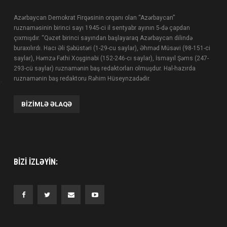
Azərbaycan Demokrat Firqəsinin orqanı olan “Azərbaycan”
ruznaməsinin birinci sayı 1945-ci il sentyabr ayının 5-də çapdan
çıxmışdır. “Qəzet birinci sayından başlayaraq Azərbaycan dilində
buraxılırdı. Hacı Əli Şəbüstəri (1-29-cu saylar), Əhməd Müsəvi (98-151-ci
saylar), Həmzə Fəthi Xoşginabi (152-246-cı saylar), İsmayıl Şəms (247-
293-cü saylar) ruznamənin baş redaktorları olmuşdur. Hal-hazırda
ruznamənin baş redaktoru Rəhim Hüseynzadədir.
BIZIMLƏ ƏLAQƏ
BIZI IZLƏYIN: