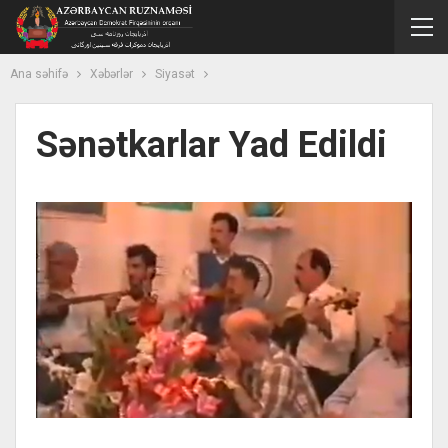
Ana səhifə
Xəbərlər
Siyasət
Sənətkarlar Yad Edildi