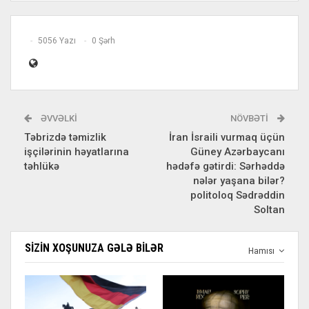
5056 Yazı
0 Şərh
ƏVVƏLKI
NÖVBƏTI
Təbrizdə təmizlik
İran İsraili vurmaq üçün
işçilərinin həyatlarına
Güney Azərbaycanı
təhlükə
hədəfə gətirdi: Sərhəddə
nələr yaşana bilər?
politoloq Sədrəddin
Soltan
SIZIN XOŞUNUZA GƏLƏ BILƏR
Hamısı