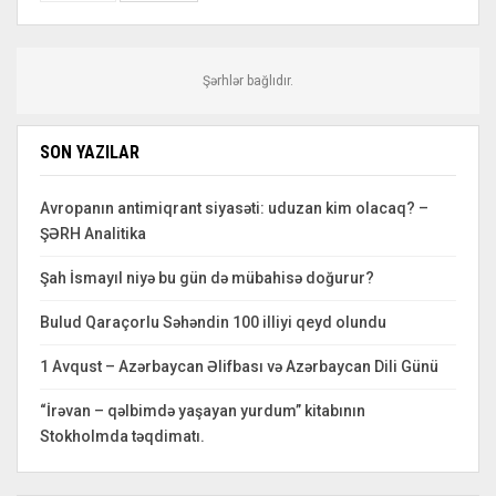
Şərhlər bağlıdır.
SON YAZILAR
Avropanın antimiqrant siyasəti: uduzan kim olacaq? –
ŞƏRH Analitika
Şah İsmayıl niyə bu gün də mübahisə doğurur?
Bulud Qaraçorlu Səhəndin 100 illiyi qeyd olundu
1 Avqust – Azərbaycan Əlifbası və Azərbaycan Dili Günü
“İrəvan – qəlbimdə yaşayan yurdum” kitabının
Stokholmda təqdimatı.