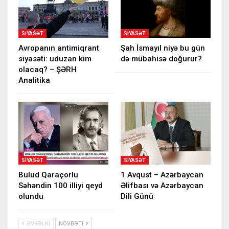
SIYASƏT
SIYASƏT
Avropanın antimiqrant
Şah İsmayıl niyə bu gün
siyasəti: uduzan kim
də mübahisə doğurur?
olacaq? – ŞƏRH
Analitika
SIYASƏT
SIYASƏT
Bulud Qaraçorlu
1 Avqust – Azərbaycan
Səhəndin 100 illiyi qeyd
Əlifbası və Azərbaycan
olundu
Dili Günü
ƏVVƏLKI
NÖVBƏTI