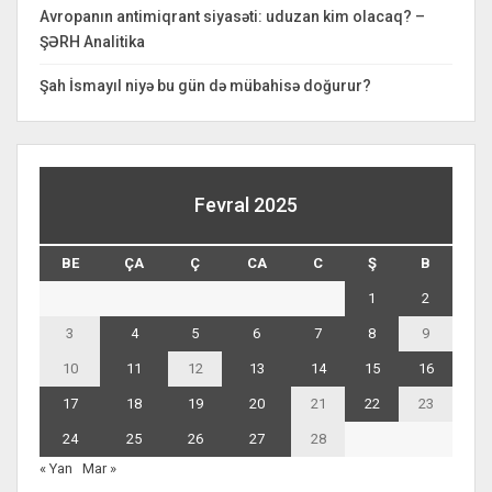
Avropanın antimiqrant siyasəti: uduzan kim olacaq? –
ŞƏRH Analitika
Şah İsmayıl niyə bu gün də mübahisə doğurur?
Fevral 2025
BE
ÇA
Ç
CA
C
Ş
B
1
2
3
4
5
6
7
8
9
10
11
12
13
14
15
16
17
18
19
20
21
22
23
24
25
26
27
28
« Yan
Mar »