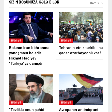
SIZIN XOŞUNUZA GƏLƏ BILƏR
Hamısı
SIYASƏT
SIYASƏT
Bakının İran böhranına
Tehranın etnik tərkibi: nə
yanaşması belədir –
qədər azərbaycanlı var?
Hikmət Hacıyev
“Türkiyə”yə danışdı
SIYASƏT
SIYASƏT
“Tezliklə onun şəhid
Avropanın antimiqrant