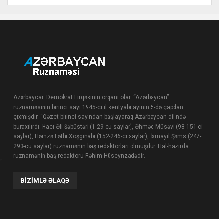
Azərbaycan Demokrat Firqəsinin orqanı olan “Azərbaycan”
ruznaməsinin birinci sayı 1945-ci il sentyabr ayının 5-də çapdan
çıxmışdır. “Qəzet birinci sayından başlayaraq Azərbaycan dilində
buraxılırdı. Hacı Əli Şəbüstəri (1-29-cu saylar), Əhməd Müsəvi (98-151-ci
saylar), Həmzə Fəthi Xoşginabi (152-246-cı saylar), İsmayıl Şəms (247-
293-cü saylar) ruznamənin baş redaktorları olmuşdur. Hal-hazırda
ruznamənin baş redaktoru Rəhim Hüseynzadədir.
BIZIMLƏ ƏLAQƏ