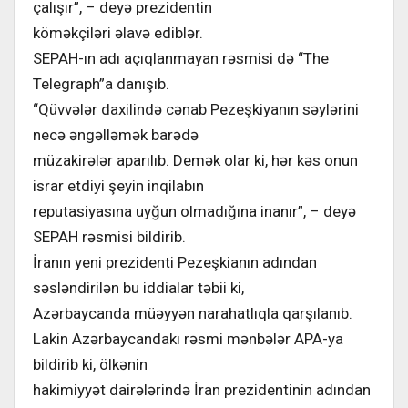
çalışır”, – deyə prezidentin
köməkçiləri əlavə ediblər.
SEPAH-ın adı açıqlanmayan rəsmisi də “The
Telegraph”a danışıb.
“Qüvvələr daxilində cənab Pezeşkiyanın səylərini
necə əngəlləmək barədə
müzakirələr aparılıb. Demək olar ki, hər kəs onun
israr etdiyi şeyin inqilabın
reputasiyasına uyğun olmadığına inanır”, – deyə
SEPAH rəsmisi bildirib.
İranın yeni prezidenti Pezeşkianın adından
səsləndirilən bu iddialar təbii ki,
Azərbaycanda müəyyən narahatlıqla qarşılanıb.
Lakin Azərbaycandakı rəsmi mənbələr APA-ya
bildirib ki, ölkənin
hakimiyyət dairələrində İran prezidentinin adından