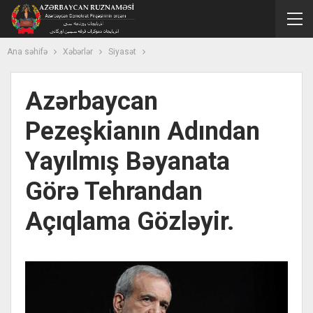
Ana səhifə
Xəbərlər
Siyasət
Azərbaycan
Pezeşkianın Adından
Yayılmış Bəyanata
Görə Tehrandan
Açıqlama Gözləyir.