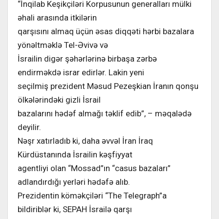
“İnqilab Keşikçiləri Korpusunun generalları mülki
əhali arasında itkilərin
qarşısını almaq üçün əsas diqqəti hərbi bazalara
yönəltməklə Tel-Əvivə və
İsrailin digər şəhərlərinə birbaşa zərbə
endirməkdə israr edirlər. Lakin yeni
seçilmiş prezident Məsud Pezeşkian İranın qonşu
ölkələrindəki gizli İsrail
bazalarını hədəf almağı təklif edib”, – məqalədə
deyilir.
Nəşr xatırladıb ki, daha əvvəl İran İraq
Kürdüstanında İsrailin kəşfiyyat
agentliyi olan “Mossad”ın “casus bazaları”
adlandırdığı yerləri hədəfə alıb.
Prezidentin köməkçiləri “The Telegraph”a
bildiriblər ki, SEPAH İsrailə qarşı