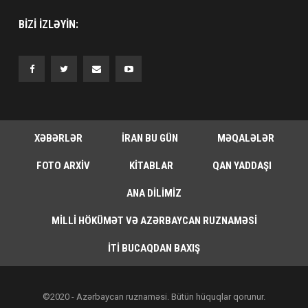
BIZI IZLƏYIN:
XƏBƏRLƏR
İRAN BU GÜN
MƏQALƏLƏR
FOTO ARXIV
KITABLAR
QAN YADDAŞI
ANA DILIMIZ
MILLI HÖKÜMƏT VƏ AZƏRBAYCAN RUZNAMƏSI
İTI BUCAQDAN BAXIŞ
©2020 - Azərbaycan ruznaməsi. Bütün hüquqlar qorunur.