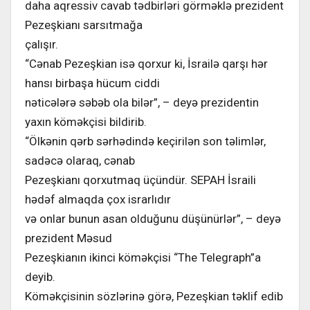
daha aqressiv cavab tədbirləri görməklə prezident
Pezeşkianı sarsıtmağa
çalışır.
“Cənab Pezeşkian isə qorxur ki, İsrailə qarşı hər
hansı birbaşa hücum ciddi
nəticələrə səbəb ola bilər”, – deyə prezidentin
yaxın köməkçisi bildirib.
“Ölkənin qərb sərhədində keçirilən son təlimlər,
sadəcə olaraq, cənab
Pezeşkianı qorxutmaq üçündür. SEPAH İsraili
hədəf almaqda çox israrlıdır
və onlar bunun asan olduğunu düşünürlər”, – deyə
prezident Məsud
Pezeşkianın ikinci köməkçisi “The Telegraph”a
deyib.
Köməkçisinin sözlərinə görə, Pezeşkian təklif edib