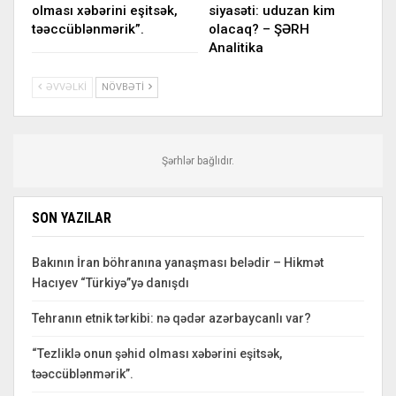
olması xəbərini eşitsək,
siyasəti: uduzan kim
təəccüblənmərik”.
olacaq? – ŞƏRH
Analitika
ƏVVƏLKI
NÖVBƏTI
Şərhlər bağlıdır.
SON YAZILAR
Bakının İran böhranına yanaşması belədir – Hikmət
Hacıyev “Türkiyə”yə danışdı
Tehranın etnik tərkibi: nə qədər azərbaycanlı var?
“Tezliklə onun şəhid olması xəbərini eşitsək,
təəccüblənmərik”.