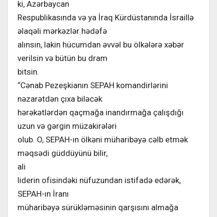
ki, Azərbaycan
Respublikasında və ya İraq Kürdüstanında İsraillə
əlaqəli mərkəzlər hədəfə
alınsın, lakin hücumdan əvvəl bu ölkələrə xəbər
verilsin və bütün bu dram
bitsin.
“Cənab Pezeşkianın SEPAH komandirlərini
nəzarətdən çıxa biləcək
hərəkətlərdən qaçmağa inandırmağa çalışdığı
uzun və gərgin müzakirələri
olub. O, SEPAH-ın ölkəni müharibəyə cəlb etmək
məqsədi güddüyünü bilir,
ali
liderin ofisindəki nüfuzundan istifadə edərək,
SEPAH-ın İranı
müharibəyə sürükləməsinin qarşısını almağa