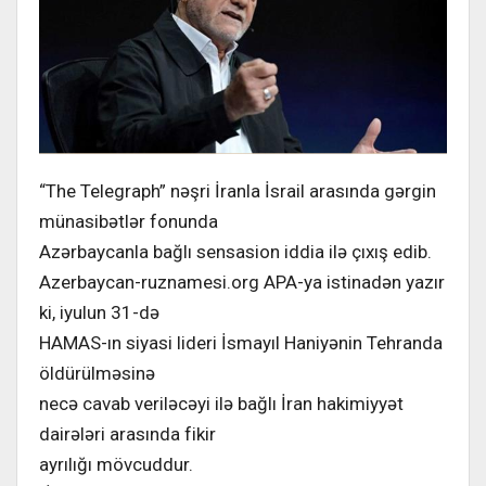
“The Telegraph” nəşri İranla İsrail arasında gərgin
münasibətlər fonunda
Azərbaycanla bağlı sensasion iddia ilə çıxış edib.
Azerbaycan-ruznamesi.org APA-ya istinadən yazır
ki, iyulun 31-də
HAMAS-ın siyasi lideri İsmayıl Haniyənin Tehranda
öldürülməsinə
necə cavab veriləcəyi ilə bağlı İran hakimiyyət
dairələri arasında fikir
ayrılığı mövcuddur.