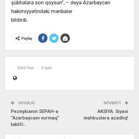
şübhələrə son qoysun”, – deyə Azərbaycan
hakimiyyətindəki mənbələr
bildirib.
Paylaş
5063 Yazı
0 Şərh
ƏVVƏLKI
NÖVBƏTI
Pezeşkianın SEPAH-a
AKSİYA: Siyasi
“Azərbaycanı vurmaq”
məhbuslara azadlıq!
təklifi…