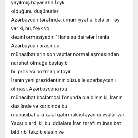
yayılmış bəyanatın feyk
olduğunu düşünürlər.
Azərbaycan tərəfində, ümumiyyətlə, belə bir rəy
var ki, bu, feyk və
dezinformasiyadır. “Hansısa dairələr İranla
Azərbaycan arasında
münasibətlərin son vaxtlar normallaşmasından
narahat olmağa başlayıb,
bu prosesi pozmaq istəyir.
İranın yeni prezidentinin xüsusilə azərbaycanlı
olması, Azərbaycana isti
münasibət bəsləməsi fonunda ola bilsin ki, İranın
daxilində və xaricində bu
münasibətlərə xələl gətirmək istəyən qüvvələr var.
Yaxşı olardı ki, bu iddialara İran tərəfi münasibət
bildirib, təkzib eləsin və