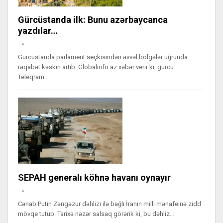
Gürcüstanda ilk: Bunu azərbaycanca
yazdılar…
Gürcüstanda parlament seçkisindən əvvəl bölgələr uğrunda
rəqabət kəskin artıb. Globalinfo.az xəbər verir ki, gürcü
Teleqram…
SEPAH generalı köhnə havanı oynayır
Cənab Putin Zəngəzur dəhlizi ilə bağlı İranın milli mənafeinə zidd
mövqe tutub. Tarixə nəzər salsaq görərik ki, bu dəhliz…