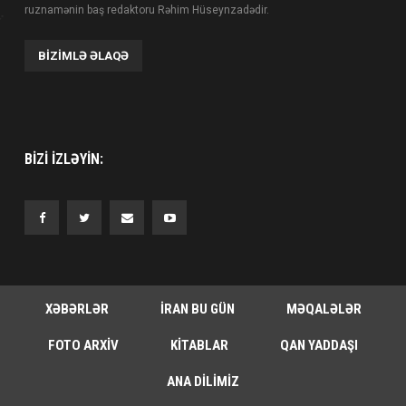
ruznamənin baş redaktoru Rəhim Hüseynzadədir.
BIZIMLƏ ƏLAQƏ
BIZI IZLƏYIN:
XƏBƏRLƏR
İRAN BU GÜN
MƏQALƏLƏR
FOTO ARXIV
KITABLAR
QAN YADDAŞI
ANA DILIMIZ