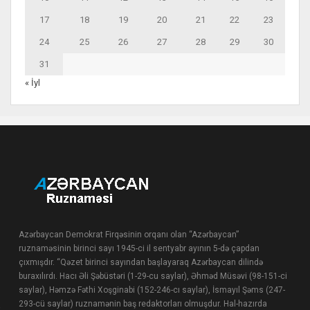
17
18
19
20
21
22
23
24
25
26
27
28
29
30
31
« İyl
Azərbaycan Demokrat Firqəsinin orqanı olan “Azərbaycan”
ruznaməsinin birinci sayı 1945-ci il sentyabr ayının 5-də çapdan
çıxmışdır. “Qəzet birinci sayından başlayaraq Azərbaycan dilində
buraxılırdı. Hacı Əli Şəbüstəri (1-29-cu saylar), Əhməd Müsəvi (98-151-ci
saylar), Həmzə Fəthi Xoşginabi (152-246-cı saylar), İsmayıl Şəms (247-
293-cü saylar) ruznamənin baş redaktorları olmuşdur. Hal-hazırda