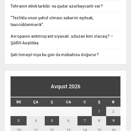
Tehranın etnik tərkibi: nə qədər azərbaycanlı var?
“Tezliklə onun şəhid olması xəbərini eşitsək,
təəccüblənmərik”.
Avropanın antimiqrant siyasəti: uduzan kim olacaq? –
ŞƏRH Analitika
Şah İsmayıl niyə bu gün də mübahisə doğurur?
Avqust 2026
BE
ÇA
Ç
CA
C
Ş
B
1
2
3
4
5
6
7
8
9
10
11
12
13
14
15
16