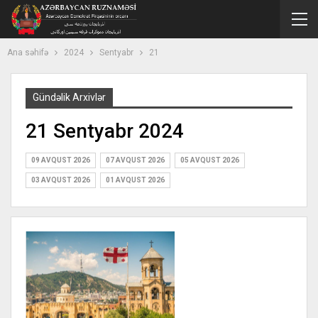
Ana səhifə
2024
Sentyabr
21
Gündəlik Arxivlər
21 Sentyabr 2024
09 AVQUST 2026
07 AVQUST 2026
05 AVQUST 2026
03 AVQUST 2026
01 AVQUST 2026