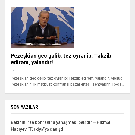
Pezeşkian gec gəlib, tez öyrənib: Təkzib
edirəm, yalandır!
Pezeşkian gec gəlib, tez öyrənib: Təkzib edirəm, yalandır! Məsud
Pezeşkianın ilk mətbuat konfransı bazar ertəsi, sentyabrın 16-da…
SON YAZILAR
Bakının İran böhranına yanaşması belədir – Hikmət
Hacıyev “Türkiyə”yə danışdı