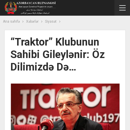
Ana səhifə
Xəbərlər
Siyasət
“Traktor” Klubunun
Sahibi Gileylənir: Öz
Dilimizdə Də…