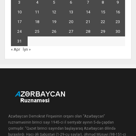
3
4
5
6
7
8
9
10
11
12
13
14
15
16
17
18
19
20
21
22
23
24
25
26
27
28
29
30
31
« Apr
İyn »
Azərbaycan Demokrat Firqəsinin orqanı olan “Azərbaycan”
ruznaməsinin birinci sayı 1945-ci il sentyabr ayının 5-də çapdan
çıxmışdır. “Qəzet birinci sayından başlayaraq Azərbaycan dilində
buraxılırdı. Hacı Əli Şəbüstəri (1-29-cu saylar), Əhməd Müsəvi (98-151-ci