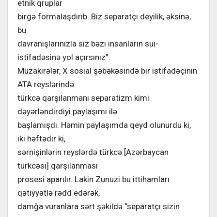
etnik qruplar
birgə formalaşdırıb. Biz separatçı deyilik, əksinə,
bu
davranışlarınızla siz bəzi insanların sui-
istifadəsinə yol açırsınız”.
Müzakirələr, X sosial şəbəkəsində bir istifadəçinin
ATA reyslərində
türkcə qarşılanmanı separatizm kimi
dəyərləndirdiyi paylaşımı ilə
başlamışdı. Həmin paylaşımda qeyd olunurdu ki,
iki həftədir ki,
sərnişinlərin reyslərdə türkcə [Azərbaycan
türkcəsi] qarşılanması
prosesi aparılır. Lakin Zunuzi bu ittihamları
qətiyyətlə rədd edərək,
damğa vuranlara sərt şəkildə “separatçı sizin