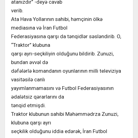
atanızdır” -deyə cavab
verib.
Ata Hava Yollarının sahibi, həmçinin ölkə
mediasına və İran Futbol
Federasiyasına qarşı da tənqidlər səsləndirib. O,
“Traktor” klubuna
qarşı ayrı-seçkiliyin olduğunu bildirib. Zunuzi,
bundan əvvəl də
dəfələrlə komandanın oyunlarının milli televiziya
vasitəsilə canlı
yayımlanmamasını və Futbol Federasiyasının
ədalətsiz qərarlarını da
tənqid etmişdi.
Traktor klubunun sahibi Məhəmmədrza Zunuzi,
klubuna qarşı ayrı
seçkilik olduğunu iddia edərək, İran Futbol