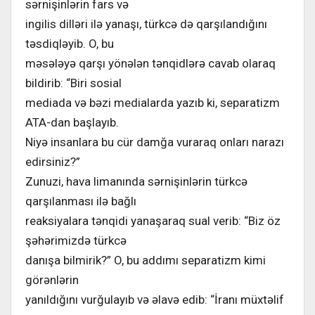
sərnişinlərin fars və
ingilis dilləri ilə yanaşı, türkcə də qarşılandığını
təsdiqləyib. O, bu
məsələyə qarşı yönələn tənqidlərə cavab olaraq
bildirib: “Biri sosial
mediada və bəzi medialarda yazıb ki, separatizm
ATA-dan başlayıb.
Niyə insanlara bu cür damğa vuraraq onları narazı
edirsiniz?”
Zunuzi, hava limanında sərnişinlərin türkcə
qarşılanması ilə bağlı
reaksiyalara tənqidi yanaşaraq sual verib: “Biz öz
şəhərimizdə türkcə
danışa bilmirik?” O, bu addımı separatizm kimi
görənlərin
yanıldığını vurğulayıb və əlavə edib: “İranı müxtəlif