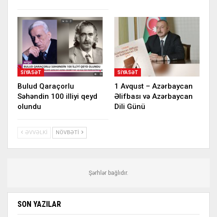
SIYASƏT
SIYASƏT
Bulud Qaraçorlu
1 Avqust – Azərbaycan
Səhəndin 100 illiyi qeyd
Əlifbası və Azərbaycan
olundu
Dili Günü
ƏVVƏLKI
NÖVBƏTI
Şərhlər bağlıdır.
SON YAZILAR