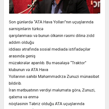
Son günlərdə “ATA Hava Yolları”nın uçuşlarında
sərnişinlərin türkcə
qarşılanması və bunun ölkənin rəsmi dilinə zidd
addım olduğu
iddiası ətrafında sosial mediada istifadəçilər
arasında geniş
müzakirələr aparılıb. Bu məsələyə “Traktor”
klubunun və ATA Hava
Yollarının sahibi Məhəmmədrza Zunuzi münasibət
bildirib.
İran mətbuatının verdiyi məlumata görə, Zunuzi,
qalxma və enmə
nöqtəsinin Təbriz olduğu ATA uçuşlarında