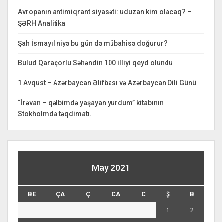
Avropanın antimiqrant siyasəti: uduzan kim olacaq? –
ŞƏRH Analitika
Şah İsmayıl niyə bu gün də mübahisə doğurur?
Bulud Qaraçorlu Səhəndin 100 illiyi qeyd olundu
1 Avqust – Azərbaycan Əlifbası və Azərbaycan Dili Günü
“İrəvan – qəlbimdə yaşayan yurdum” kitabının
Stokholmda təqdimatı.
May 2021
BE
ÇA
Ç
CA
C
Ş
B
1
2