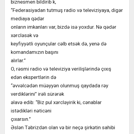
biznesmen bildirib k,
“Federasiyadan tutmuş radio və televiziyaya, digər
mediaya qədər
onların imkanları var, bizdə isə yoxdur. Nə qədər
xərcləsək və
keyfiyyətli oyunçular cəlb etsək də, yenə də
komandamızın başını
alırlar.”
O, rəsmi radio və televiziya verilişlərində çıxış
edən ekspertlərin də
“əvvəlcədən müəyyən olunmuş qaydada rəy
verdiklərini” irəli sürərək
əlavə edib: “Biz pul xərcləyirik ki, cənablar
istədikləri nəticəni
çıxarsın.”
Əslən Təbrizdən olan və bir neçə şirkətin sahibi