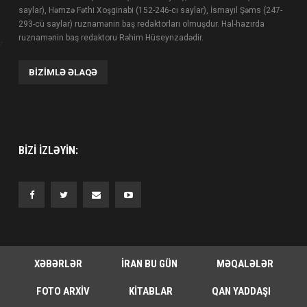
saylar), Həmzə Fəthi Xoşginabi (152-246-cı saylar), İsmayıl Şəms (247-
293-cü saylar) ruznamənin baş redaktorları olmuşdur. Hal-hazırda
ruznamənin baş redaktoru Rəhim Hüseynzadədir.
BIZIMLƏ ƏLAQƏ
BIZI IZLƏYIN:
XƏBƏRLƏR
İRAN BU GÜN
MƏQALƏLƏR
FOTO ARXIV
KITABLAR
QAN YADDAŞI