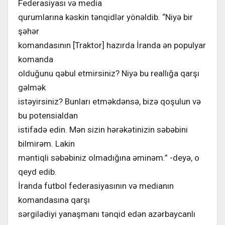
Federasiyası və media
qurumlarına kəskin tənqidlər yönəldib. “Niyə bir
şəhər
komandasının [Traktor] hazırda İranda ən populyar
komanda
olduğunu qəbul etmirsiniz? Niyə bu reallığa qarşı
gəlmək
istəyirsiniz? Bunları etməkdənsə, bizə qoşulun və
bu potensialdan
istifadə edin. Mən sizin hərəkətinizin səbəbini
bilmirəm. Lakin
məntiqli səbəbiniz olmadığına əminəm.” -deyə, o
qeyd edib.
İranda futbol federasiyasının və medianın
komandasına qarşı
sərgilədiyi yanaşmanı tənqid edən azərbaycanlı