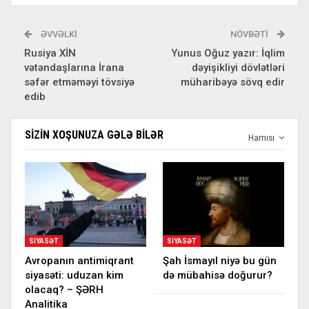
ƏVVƏLKI
NÖVBƏTI
Rusiya XİN
Yunus Oğuz yazır: İqlim
vətəndaşlarına İrana
dəyişikliyi dövlətləri
səfər etməməyi tövsiyə
müharibəyə sövq edir
edib
SIZIN XOŞUNUZA GƏLƏ BILƏR
Hamısı
SIYASƏT
SIYASƏT
Avropanın antimiqrant
Şah İsmayıl niyə bu gün
siyasəti: uduzan kim
də mübahisə doğurur?
olacaq? – ŞƏRH
Analitika