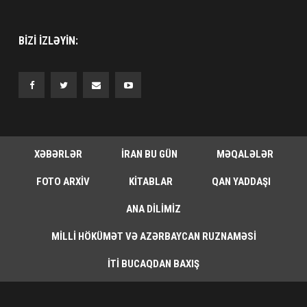
BIZI IZLƏYIN:
XƏBƏRLƏR
İRAN BU GÜN
MƏQALƏLƏR
FOTO ARXIV
KITABLAR
QAN YADDAŞI
ANA DILIMIZ
MILLI HÖKÜMƏT VƏ AZƏRBAYCAN RUZNAMƏSI
İTI BUCAQDAN BAXIŞ