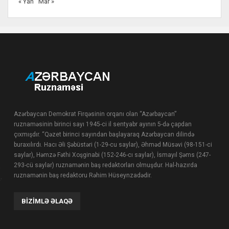
« Yan
Mar »
Azərbaycan Demokrat Firqəsinin orqanı olan “Azərbaycan”
ruznaməsinin birinci sayı 1945-ci il sentyabr ayının 5-də çapdan
çıxmışdır. “Qəzet birinci sayından başlayaraq Azərbaycan dilində
buraxılırdı. Hacı Əli Şəbüstəri (1-29-cu saylar), Əhməd Müsəvi (98-151-ci
saylar), Həmzə Fəthi Xoşginabi (152-246-cı saylar), İsmayıl Şəms (247-
293-cü saylar) ruznamənin baş redaktorları olmuşdur. Hal-hazırda
ruznamənin baş redaktoru Rəhim Hüseynzadədir.
BIZIMLƏ ƏLAQƏ