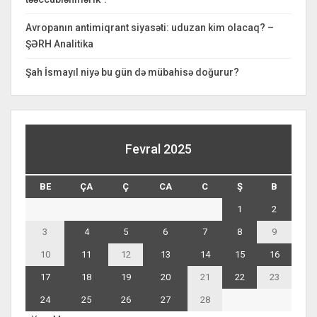
Avropanın antimiqrant siyasəti: uduzan kim olacaq? –
ŞƏRH Analitika
Şah İsmayıl niyə bu gün də mübahisə doğurur?
Fevral 2025
BE
ÇA
Ç
CA
C
Ş
B
1
2
3
4
5
6
7
8
9
10
11
12
13
14
15
16
17
18
19
20
21
22
23
24
25
26
27
28