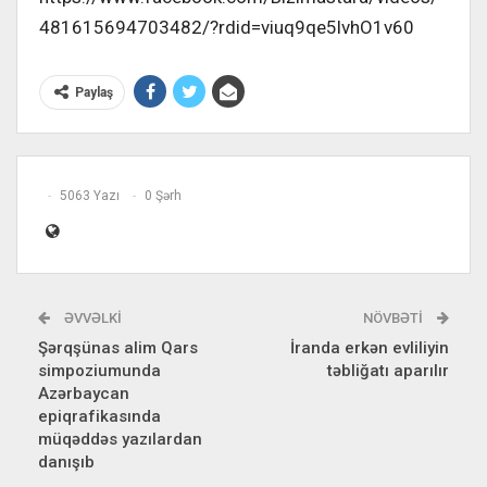
481615694703482/?rdid=viuq9qe5lvhO1v60
Paylaş
5063 Yazı
0 Şərh
ƏVVƏLKI
NÖVBƏTI
Şərqşünas alim Qars
İranda erkən evliliyin
simpoziumunda
təbliğatı aparılır
Azərbaycan
epiqrafikasında
müqəddəs yazılardan
danışıb