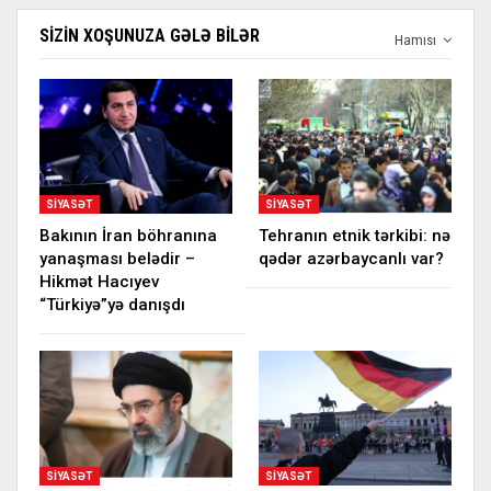
SIZIN XOŞUNUZA GƏLƏ BILƏR
Hamısı
SIYASƏT
SIYASƏT
Bakının İran böhranına
Tehranın etnik tərkibi: nə
yanaşması belədir –
qədər azərbaycanlı var?
Hikmət Hacıyev
“Türkiyə”yə danışdı
SIYASƏT
SIYASƏT