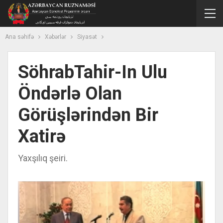
Ana səhifə
Xəbərlər
Siyasət
SöhrabTahir-In Ulu
Öndərlə Olan
Görüşlərindən Bir
Xatirə
Yaxşılıq şeiri.