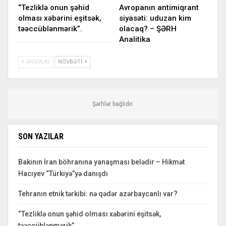
“Tezliklə onun şəhid
Avropanın antimiqrant
olması xəbərini eşitsək,
siyasəti: uduzan kim
təəccüblənmərik”.
olacaq? – ŞƏRH
Analitika
ƏVVƏLKI
NÖVBƏTI
Şərhlər bağlıdır.
SON YAZILAR
Bakının İran böhranına yanaşması belədir – Hikmət
Hacıyev “Türkiyə”yə danışdı
Tehranın etnik tərkibi: nə qədər azərbaycanlı var?
“Tezliklə onun şəhid olması xəbərini eşitsək,
təəccüblənmərik”.