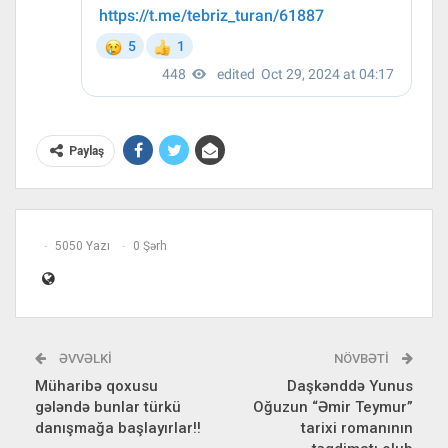
Paylaş
5050 Yazı
0 Şərh
ƏVVƏLKI
NÖVBƏTI
Müharibə qoxusu
Daşkənddə Yunus
gələndə bunlar türkü
Oğuzun “Əmir Teymur”
danışmağa başlayırlar!!
tarixi romanının