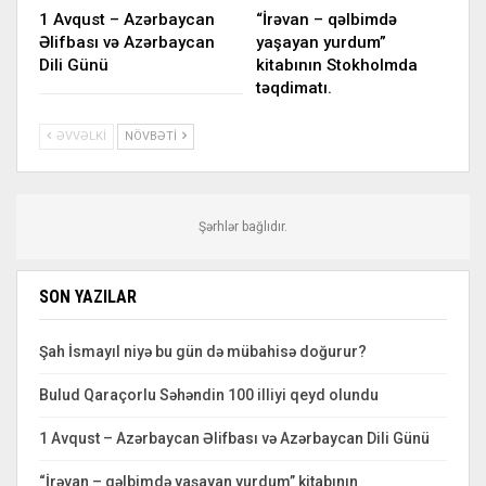
1 Avqust – Azərbaycan
“İrəvan – qəlbimdə
Əlifbası və Azərbaycan
yaşayan yurdum”
Dili Günü
kitabının Stokholmda
təqdimatı.
ƏVVƏLKI
NÖVBƏTI
Şərhlər bağlıdır.
SON YAZILAR
Şah İsmayıl niyə bu gün də mübahisə doğurur?
Bulud Qaraçorlu Səhəndin 100 illiyi qeyd olundu
1 Avqust – Azərbaycan Əlifbası və Azərbaycan Dili Günü
“İrəvan – qəlbimdə yaşayan yurdum” kitabının