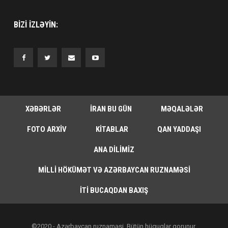
BIZI IZLƏYIN:
XƏBƏRLƏR
İRAN BU GÜN
MƏQALƏLƏR
FOTO ARXIV
KITABLAR
QAN YADDAŞI
ANA DILIMIZ
MILLI HÖKÜMƏT VƏ AZƏRBAYCAN RUZNAMƏSI
İTI BUCAQDAN BAXIŞ
©2020 - Azərbaycan ruznaməsi. Bütün hüquqlar qorunur.