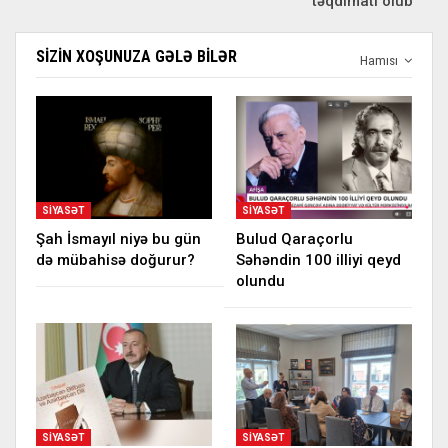
təqdimatı olub
SIZIN XOŞUNUZA GƏLƏ BILƏR
Hamısı
SIYASƏT
SIYASƏT
Şah İsmayıl niyə bu gün
Bulud Qaraçorlu
də mübahisə doğurur?
Səhəndin 100 illiyi qeyd
olundu
SIYASƏT
SIYASƏT