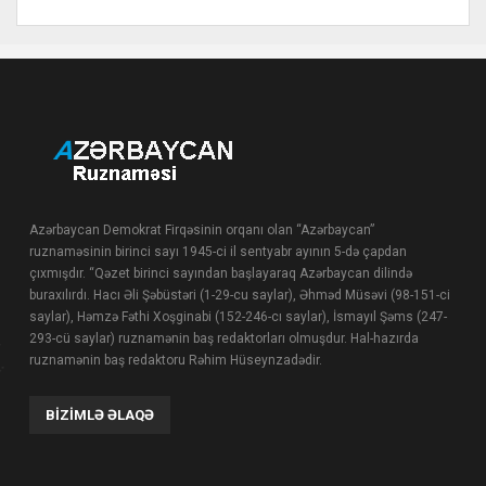
Azərbaycan Demokrat Firqəsinin orqanı olan “Azərbaycan”
ruznaməsinin birinci sayı 1945-ci il sentyabr ayının 5-də çapdan
çıxmışdır. “Qəzet birinci sayından başlayaraq Azərbaycan dilində
buraxılırdı. Hacı Əli Şəbüstəri (1-29-cu saylar), Əhməd Müsəvi (98-151-ci
saylar), Həmzə Fəthi Xoşginabi (152-246-cı saylar), İsmayıl Şəms (247-
293-cü saylar) ruznamənin baş redaktorları olmuşdur. Hal-hazırda
ruznamənin baş redaktoru Rəhim Hüseynzadədir.
BIZIMLƏ ƏLAQƏ