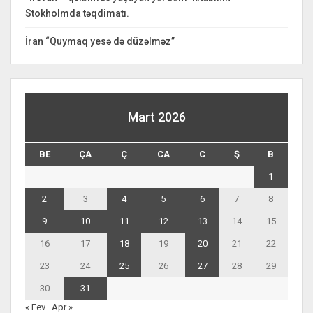
Stokholmda təqdimatı.
İran “Quymaq yesə də düzəlməz”
Mart 2026
BE
ÇA
Ç
CA
C
Ş
B
1
2
3
4
5
6
7
8
9
10
11
12
13
14
15
16
17
18
19
20
21
22
23
24
25
26
27
28
29
30
31
« Fev
Apr »