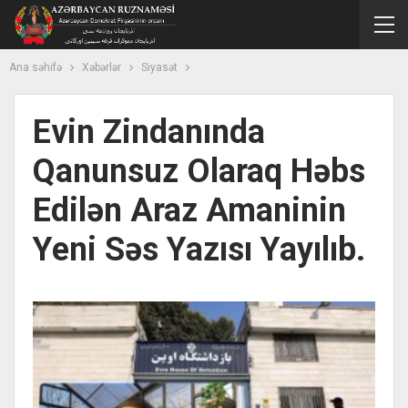
Ana səhifə
Xəbərlər
Siyasət
Evin Zindanında
Qanunsuz Olaraq Həbs
Edilən Araz Amaninin
Yeni Səs Yazısı Yayılıb.