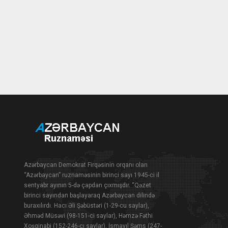
Azərbaycan Demokrat Firqəsinin orqanı olan
“Azərbaycan” ruznaməsinin birinci sayı 1945-ci il
sentyabr ayının 5-də çapdan çıxmışdır. “Qəzet
birinci sayından başlayaraq Azərbaycan dilində
buraxılırdı. Hacı Əli Şəbüstəri (1-29-cu saylar),
Əhməd Müsəvi (98-151-ci saylar), Həmzə Fəthi
Xoşginabi (152-246-cı saylar), İsmayıl Şəms (247-