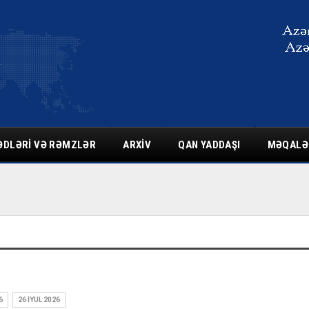
ƏDLƏRI VƏ RƏMZLƏR
ARXIV
QAN YADDAŞI
MƏQALƏ
6
26 İYUL 2026