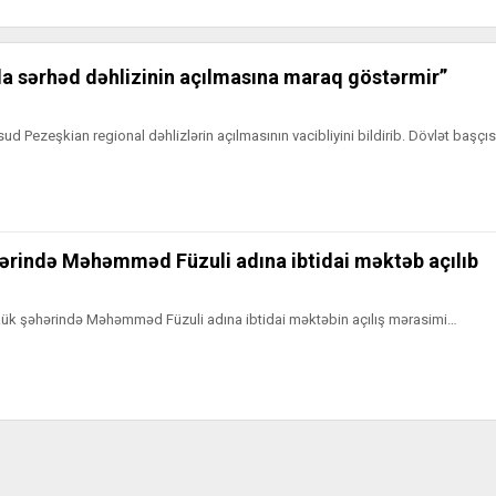
la sərhəd dəhlizinin açılmasına maraq göstərmir”
sud Pezeşkian regional dəhlizlərin açılmasının vacibliyini bildirib. Dövlət başçı
hərində Məhəmməd Füzuli adına ibtidai məktəb açılıb
rkük şəhərində Məhəmməd Füzuli adına ibtidai məktəbin açılış mərasimi…