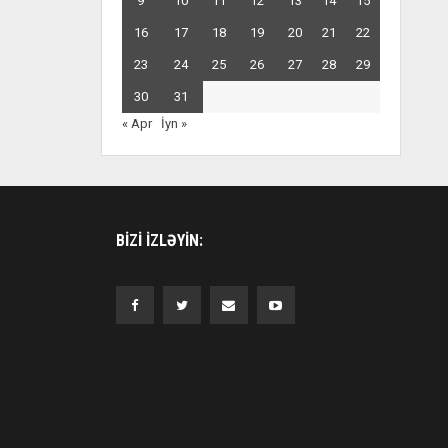
9
10
11
12
13
14
15
16
17
18
19
20
21
22
23
24
25
26
27
28
29
30
31
« Apr
İyn »
BIZI IZLƏYIN: