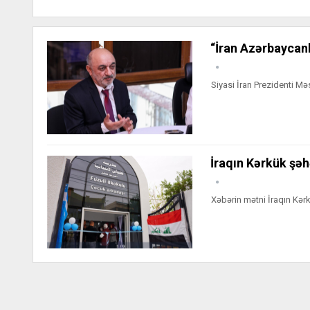
“İran Azərbaycan
Siyasi İran Prezidenti Mə
İraqın Kərkük şə
Xəbərin mətni İraqın Kə