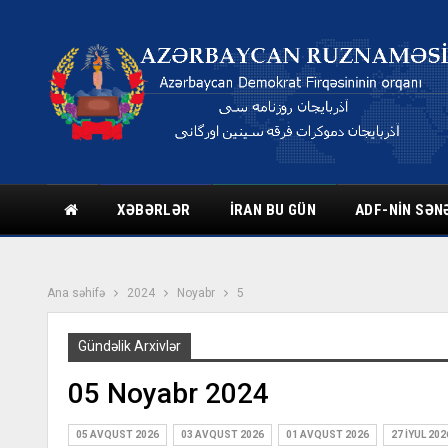
XƏBƏRLƏR
İRAN BU GÜN
ADF-NIN SƏN
Ana səhifə
2024
Noyabr
5
Gündəlik Arxivlər
05 Noyabr 2024
05 AVQUST 2026
03 AVQUST 2026
01 AVQUST 2026
27 İYUL 202