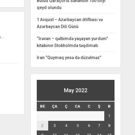
Bulud Qaraçorlu Səhəndin 100 illiyi
qeyd olundu
1 Avqust – Azərbaycan Əlifbası və
Azərbaycan Dili Günü
sı…
“İrəvan – qəlbimdə yaşayan yurdum”
kitabının Stokholmda təqdimatı.
İran “Quymaq yesə də düzəlməz”
May 2022
BE
ÇA
Ç
CA
C
Ş
B
1
2
3
4
5
6
7
8