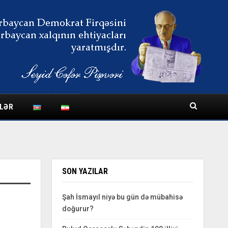
LƏR
SON YAZILAR
Şah İsmayıl niyə bu gün də mübahisə
doğurur?