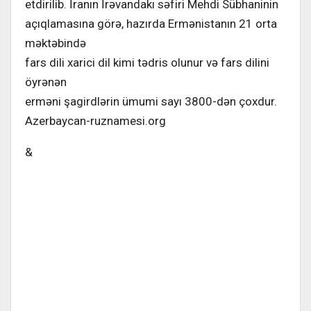
etdirilib. İranın İrəvandakı səfiri Mehdi Sübhaninin
açıqlamasına görə, hazırda Ermənistanın 21 orta
məktəbində
fars dili xarici dil kimi tədris olunur və fars dilini
öyrənən
erməni şagirdlərin ümumi sayı 3800-dən çoxdur.
Azerbaycan-ruznamesi.org
&