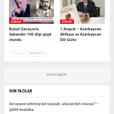
SIYASƏT
SIYASƏT
Bulud Qaraçorlu
1 Avqust – Azərbaycan
Səhəndin 100 illiyi qeyd
Əlifbası və Azərbaycan
olundu
Dili Günü
ƏVVƏLKI
NÖVBƏTI
Şərhlər bağlıdır.
SON YAZILAR
Avropanın antimiqrant siyasəti: uduzan kim olacaq? –
ŞƏRH Analitika