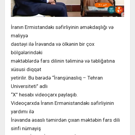
İranın Ermistandakı səfirliyinin əməkdaşlığı və
maliyyə
dəstəyi ilə İrəvanda və ölkənin bir çox
bölgələrindəki
məktəblərdə fars dilinin təliminə və təbliğatına
xüsusi diqqət
yetirilir. Bu barədə “İranşünaslıq – Tehran
Universiteti” adlı
“X” hesabı videoçarx paylaşıb.
Videoçarxda İranın Ermənistandakı səfirliyinin
yardımı ilə
İrəvanda əsaslı təmirdən çıxan məktəbin fars dili
sinfi nümayiş