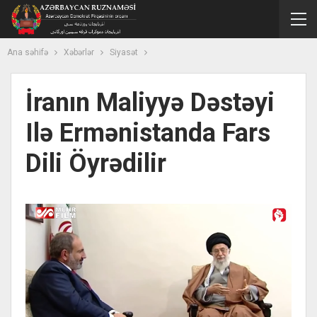
Ana səhifə
Xəbərlər
Siyasət
İranın Maliyyə Dəstəyi
Ilə Ermənistanda Fars
Dili Öyrədilir