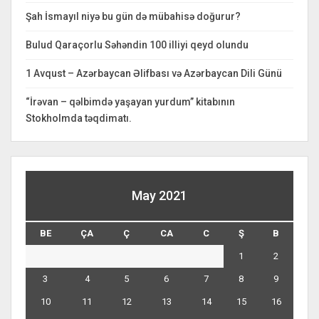
Şah İsmayıl niyə bu gün də mübahisə doğurur?
Bulud Qaraçorlu Səhəndin 100 illiyi qeyd olundu
1 Avqust – Azərbaycan Əlifbası və Azərbaycan Dili Günü
“İrəvan – qəlbimdə yaşayan yurdum” kitabının
Stokholmda təqdimatı.
May 2021
BE
ÇA
Ç
CA
C
Ş
B
1
2
3
4
5
6
7
8
9
10
11
12
13
14
15
16