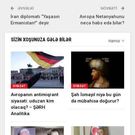
ƏVVƏLKI
NÖVBƏTI
İran diplomatı “Yaşasın
Avropa Netanyahunu
Ermənistan!” deyir
necə həbs edə bilər?
SIZIN XOŞUNUZA GƏLƏ BILƏR
Hamısı
SIYASƏT
SIYASƏT
Avropanın antimiqrant
Şah İsmayıl niyə bu gün
siyasəti: uduzan kim
də mübahisə doğurur?
olacaq? – ŞƏRH
Analitika