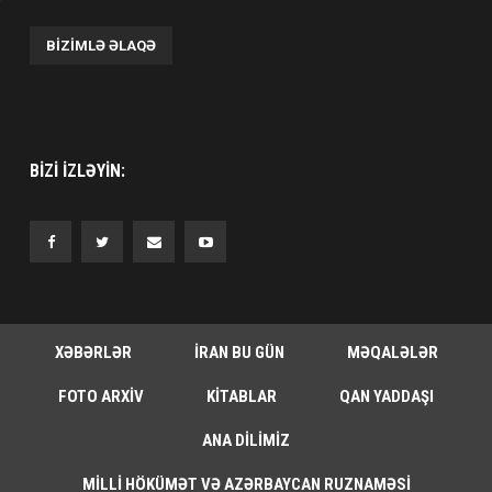
BIZIMLƏ ƏLAQƏ
BIZI IZLƏYIN:
XƏBƏRLƏR
İRAN BU GÜN
MƏQALƏLƏR
FOTO ARXIV
KITABLAR
QAN YADDAŞI
ANA DILIMIZ
MILLI HÖKÜMƏT VƏ AZƏRBAYCAN RUZNAMƏSI