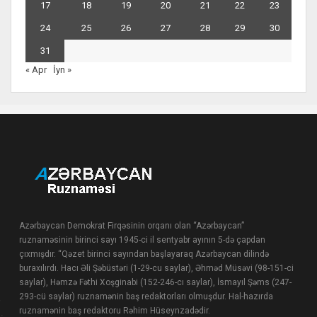
17
18
19
20
21
22
23
24
25
26
27
28
29
30
31
« Apr
İyn »
Azərbaycan Demokrat Firqəsinin orqanı olan “Azərbaycan”
ruznaməsinin birinci sayı 1945-ci il sentyabr ayının 5-də çapdan
çıxmışdır. “Qəzet birinci sayından başlayaraq Azərbaycan dilində
buraxılırdı. Hacı Əli Şəbüstəri (1-29-cu saylar), Əhməd Müsəvi (98-151-ci
saylar), Həmzə Fəthi Xoşginabi (152-246-cı saylar), İsmayıl Şəms (247-
293-cü saylar) ruznamənin baş redaktorları olmuşdur. Hal-hazırda
ruznamənin baş redaktoru Rəhim Hüseynzadədir.