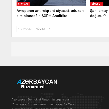
SIYASƏT
SIYASƏT
Avropanın antimiqrant siyasəti: uduzan
Şah İsmayı
kim olacaq? – ŞƏRH Analitika
doğurur?
ƏVVƏLKI
NÖVBƏTI
Azərbaycan Demokrat Firqəsinin orqanı olan
“Azərbaycan” ruznaməsinin birinci sayı 1945-ci il