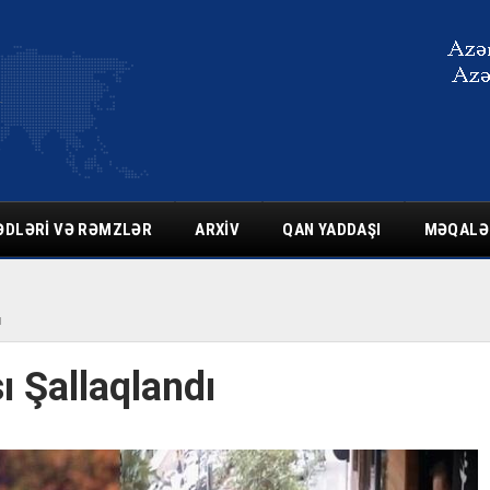
ƏDLƏRI VƏ RƏMZLƏR
ARXIV
QAN YADDAŞI
MƏQALƏ
ı
ı Şallaqlandı