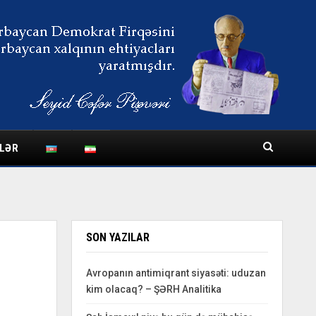
LƏR
SON YAZILAR
Avropanın antimiqrant siyasəti: uduzan
kim olacaq? – ŞƏRH Analitika