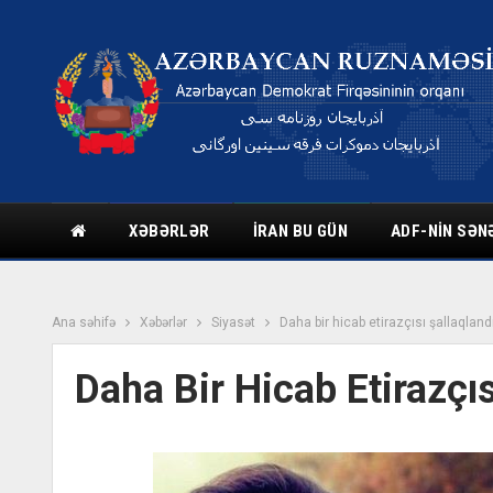
XƏBƏRLƏR
İRAN BU GÜN
ADF-NIN SƏN
Ana səhifə
Xəbərlər
Siyasət
Daha bir hicab etirazçısı şallaqland
Daha Bir Hicab Etirazçıs