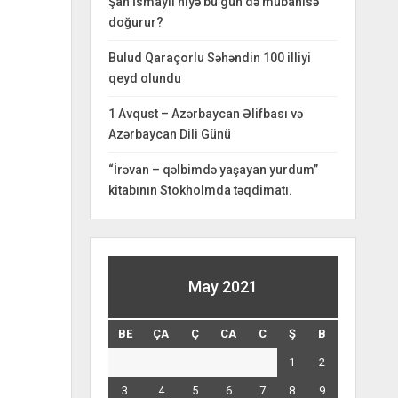
Şah İsmayıl niyə bu gün də mübahisə
doğurur?
Bulud Qaraçorlu Səhəndin 100 illiyi
qeyd olundu
1 Avqust – Azərbaycan Əlifbası və
Azərbaycan Dili Günü
“İrəvan – qəlbimdə yaşayan yurdum”
kitabının Stokholmda təqdimatı.
May 2021
BE
ÇA
Ç
CA
C
Ş
B
1
2
3
4
5
6
7
8
9