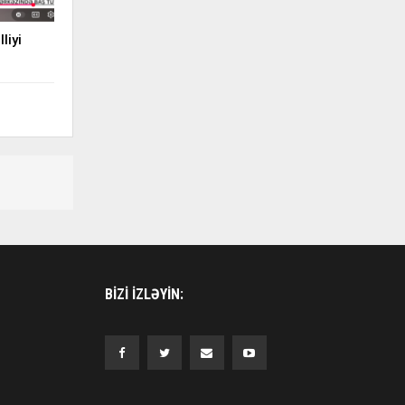
liyi
BIZI IZLƏYIN: