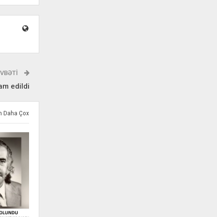
VBƏTI
m edildi
ən Daha Çox