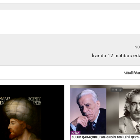
NÖ
İranda 12 məhbus eda
Müəllifd