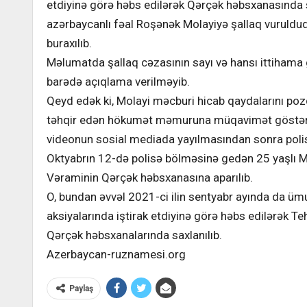
etdiyinə görə həbs edilərək Qərçək həbsxanasında 
azərbaycanlı fəal Roşənək Molayiyə şallaq vuruldu
buraxılıb.
Məlumatda şallaq cəzasının sayı və hansı ittihama g
barədə açıqlama verilməyib.
Qeyd edək ki, Molayi məcburi hicab qaydalarını p
təhqir edən hökumət məmuruna müqavimət göstərdi
videonun sosial mediada yayılmasından sonra polisə
Oktyabrın 12-də polisə bölməsinə gedən 25 yaşlı 
Vəraminin Qərçək həbsxanasına aparılıb.
O, bundan əvvəl 2021-ci ilin sentyabr ayında da üm
aksiyalarında iştirak etdiyinə görə həbs edilərək Te
Qərçək həbsxanalarında saxlanılıb.
Azerbaycan-ruznamesi.org
Paylaş