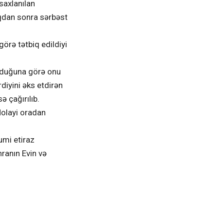
saxlanılan
qdan sonra sərbəst
örə tətbiq edildiyi
ozduğuna görə onu
yini əks etdirən
 çağırılıb.
Molayi oradan
umi etiraz
hranın Evin və