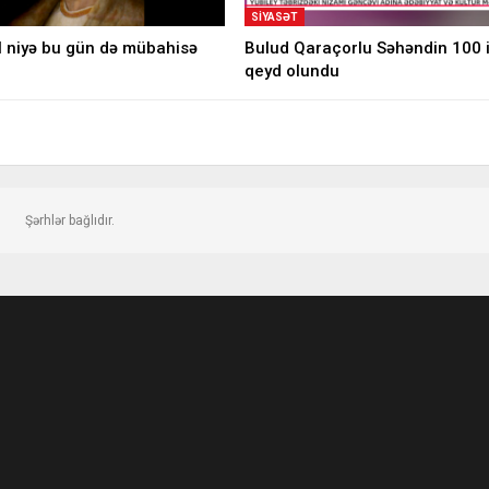
SIYASƏT
l niyə bu gün də mübahisə
Bulud Qaraçorlu Səhəndin 100 il
qeyd olundu
Şərhlər bağlıdır.