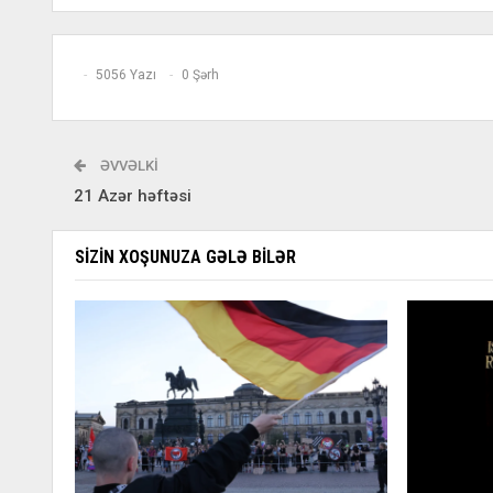
5056 Yazı
0 Şərh
ƏVVƏLKI
21 Azər həftəsi
SIZIN XOŞUNUZA GƏLƏ BILƏR