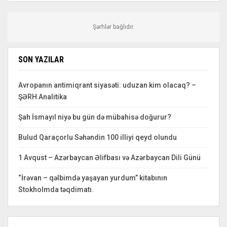
Şərhlər bağlıdır.
SON YAZILAR
Avropanın antimiqrant siyasəti: uduzan kim olacaq? –
ŞƏRH Analitika
Şah İsmayıl niyə bu gün də mübahisə doğurur?
Bulud Qaraçorlu Səhəndin 100 illiyi qeyd olundu
1 Avqust – Azərbaycan Əlifbası və Azərbaycan Dili Günü
“İrəvan – qəlbimdə yaşayan yurdum” kitabının
Stokholmda təqdimatı.