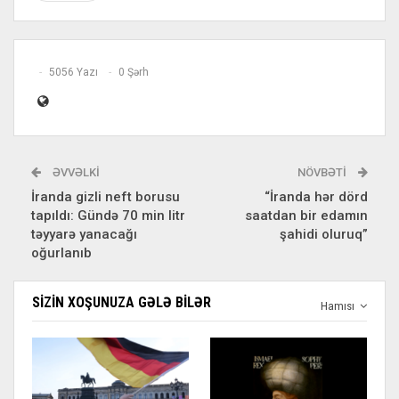
5056 Yazı
0 Şərh
ƏVVƏLKI
NÖVBƏTI
İranda gizli neft borusu
“İranda hər dörd
tapıldı: Gündə 70 min litr
saatdan bir edamın
təyyarə yanacağı
şahidi oluruq”
oğurlanıb
SIZIN XOŞUNUZA GƏLƏ BILƏR
Hamısı