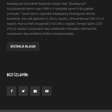
Azərbaycan Demokrat Firqəsinin orqanı olan “Azərbaycan”
ruznaməsinin birinci sayı 1945-ci il sentyabr ayının 5-də çapdan
çıxmışdır. “Qəzet birinci sayından başlayaraq Azərbaycan dilində
buraxılırdı. Hacı Əli Şəbüstəri (1-29-cu saylar), Əhməd Müsəvi (98-151-ci
saylar), Həmzə Fəthi Xoşginabi (152-246-cı saylar), İsmayıl Şəms (247-
293-cü saylar) ruznamənin baş redaktorları olmuşdur. Hal-hazırda
ruznamənin baş redaktoru Rəhim Hüseynzadədir.
BIZIMLƏ ƏLAQƏ
BIZI IZLƏYIN: