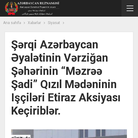
Ana səhifə
Xəbərlər
Siyasət
Şərqi Azərbaycan
Əyalətinin Vərziğan
Şəhərinin “Məzrəə
Şadi” Qızıl Mədəninin
Işçiləri Etiraz Aksiyası
Keçiriblər.