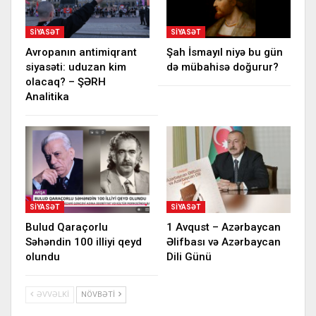
SIYASƏT
SIYASƏT
Avropanın antimiqrant
Şah İsmayıl niyə bu gün
siyasəti: uduzan kim
də mübahisə doğurur?
olacaq? – ŞƏRH
Analitika
SIYASƏT
SIYASƏT
Bulud Qaraçorlu
1 Avqust – Azərbaycan
Səhəndin 100 illiyi qeyd
Əlifbası və Azərbaycan
olundu
Dili Günü
ƏVVƏLKI
NÖVBƏTI