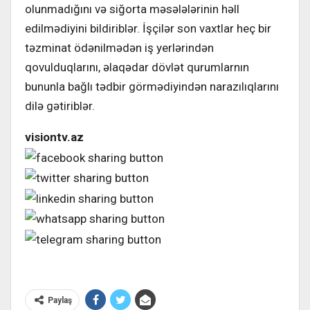
olunmadığını və siğorta məsələlərinin həll
edilmədiyini bildiriblər. İşçilər son vaxtlar heç bir
təzminat ödənilmədən iş yerlərindən
qovulduqlarını, əlaqədar dövlət qurumlarnın
bununla bağlı tədbir görmədiyindən narazılıqlarını
dilə gətiriblər.
visiontv.az
Paylaş