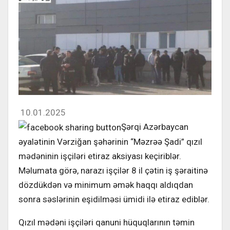
10.01.2025
Şərqi Azərbaycan
əyalətinin Vərziğan şəhərinin “Məzrəə Şadi” qızıl
mədəninin işçiləri etiraz aksiyası keçiriblər.
Məlumata görə, narazı işçilər 8 il çətin iş şəraitinə
dözdükdən və minimum əmək haqqı aldıqdan
sonra səslərinin eşidilməsi ümidi ilə etiraz ediblər.
Qızıl mədəni işçiləri qanuni hüquqlarının təmin