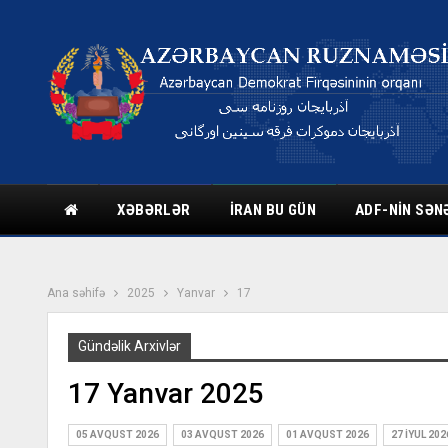
XƏBƏRLƏR
İRAN BU GÜN
ADF-NIN SƏN
Ana səhifə
2025
Yanvar
17
Gündəlik Arxivlər
17 Yanvar 2025
05 AVQUST 2026
03 AVQUST 2026
01 AVQUST 2026
27 İYUL 202