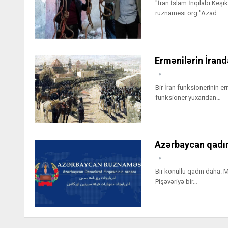
"İran İslam İnqilabı Keş
ruznamesi.org "Azad…
Ermənilərin İrand
Bir İran funksionerinin 
funksioner yuxarıdan…
Azərbaycan qadın
Bir könüllü qadın daha. 
Pişəvəriyə bir…