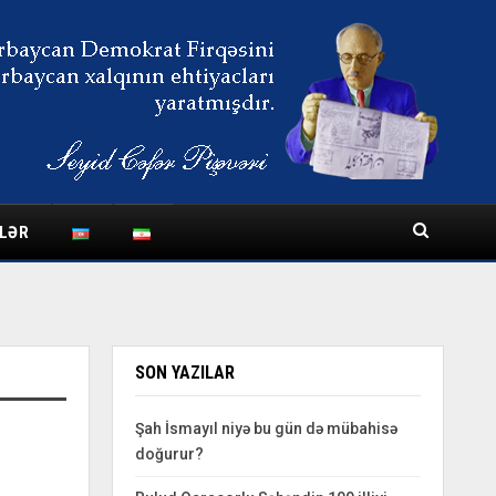
LƏR
SON YAZILAR
Şah İsmayıl niyə bu gün də mübahisə
doğurur?