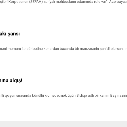
ikçiləri Korpusunun (SEPAH) suriyalı məhbusların edamında rolu var". Azerbayca
akı şansı
erməni məmuru ilə söhbətinə kənardan baxanda bir mənzərənin şahidi olursan. İr
ına alqış!
Milli qoşun sırasında könüllü xidmət etmək üçün Sidiqə adlı bir xanım Baş nazir