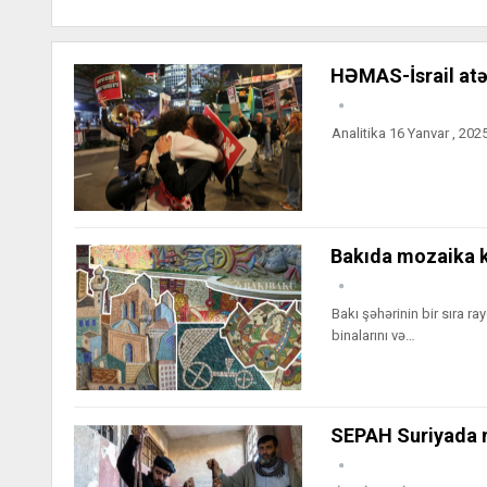
HƏMAS-İsrail atə
Analitika 16 Yanvar , 20
Bakıda mozaika ko
Bakı şəhərinin bir sıra ra
binalarını və…
SEPAH Suriyada 