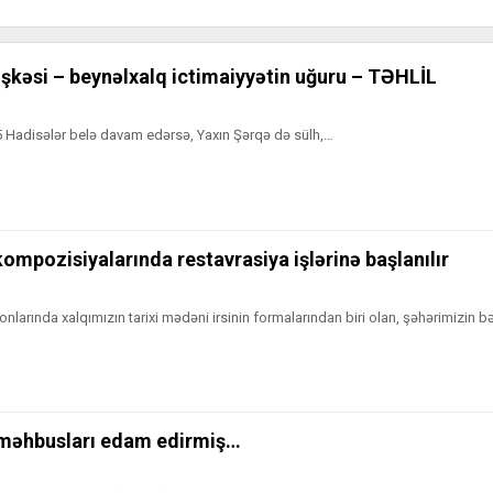
şkəsi – beynəlxalq ictimaiyyətin uğuru – TƏHLİL
25 Hadisələr belə davam edərsə, Yaxın Şərqə də sülh,…
mpozisiyalarında restavrasiya işlərinə başlanılır
yonlarında xalqımızın tarixi mədəni irsinin formalarından biri olan, şəhərimizin b
məhbusları edam edirmiş…