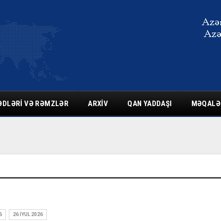
ƏDLƏRI VƏ RƏMZLƏR
ARXIV
QAN YADDAŞI
MƏQALƏ
6
26 İYUL 2026