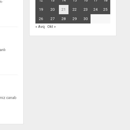
12
13
14
15
16
17
18
n-
19
20
21
22
23
24
25
26
27
28
29
30
« Avq
Okt »
anlı
imiz cənab