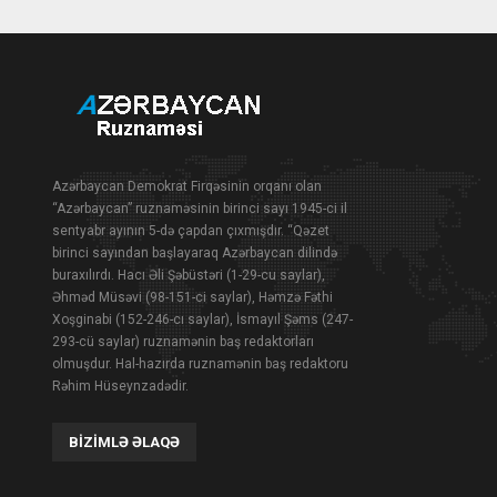
Azərbaycan Demokrat Firqəsinin orqanı olan
“Azərbaycan” ruznaməsinin birinci sayı 1945-ci il
sentyabr ayının 5-də çapdan çıxmışdır. “Qəzet
birinci sayından başlayaraq Azərbaycan dilində
buraxılırdı. Hacı Əli Şəbüstəri (1-29-cu saylar),
Əhməd Müsəvi (98-151-ci saylar), Həmzə Fəthi
Xoşginabi (152-246-cı saylar), İsmayıl Şəms (247-
293-cü saylar) ruznamənin baş redaktorları
olmuşdur. Hal-hazırda ruznamənin baş redaktoru
Rəhim Hüseynzadədir.
BIZIMLƏ ƏLAQƏ