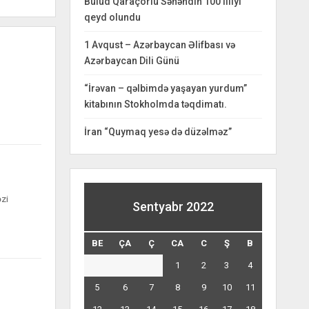
Bulud Qaraçorlu Səhəndin 100 illiyi
qeyd olundu
1 Avqust – Azərbaycan Əlifbası və
Azərbaycan Dili Günü
“İrəvan – qəlbimdə yaşayan yurdum”
kitabının Stokholmda təqdimatı.
İran “Quymaq yesə də düzəlməz”
əzi
Sentyabr 2022
BE
ÇA
Ç
CA
C
Ş
B
1
2
3
4
5
6
7
8
9
10
11