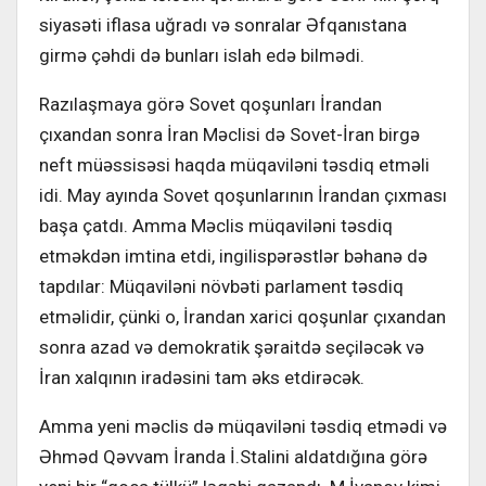
siyasəti iflasa uğradı və sonralar Əfqanıstana
girmə çəhdi də bunları islah edə bilmədi.
Razılaşmaya görə Sovet qoşunları İrandan
çıxandan sonra İran Məclisi də Sovet-İran birgə
neft müəssisəsi haqda müqaviləni təsdiq etməli
idi. May ayında Sovet qoşunlarının İrandan çıxması
başa çatdı. Amma Məclis müqaviləni təsdiq
etməkdən imtina etdi, ingilispərəstlər bəhanə də
tapdılar: Müqaviləni növbəti parlament təsdiq
etməlidir, çünki o, İrandan xarici qoşunlar çıxandan
sonra azad və demokratik şəraitdə seçiləcək və
İran xalqının iradəsini tam əks etdirəcək.
Amma yeni məclis də müqaviləni təsdiq etmədi və
Əhməd Qəvvam İranda İ.Stalini aldatdığına görə