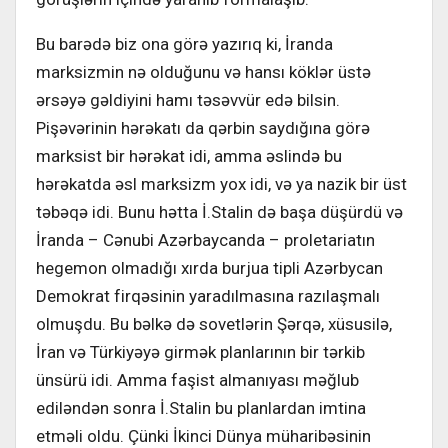
Bu barədə biz ona görə yazırıq ki, İranda
marksizmin nə olduğunu və hansı köklər üstə
ərsəyə gəldiyini hamı təsəvvür edə bilsin.
Pişəvərinin hərəkatı da qərbin saydığına görə
marksist bir hərəkat idi, amma əslində bu
hərəkatda əsl marksizm yox idi, və ya nazik bir üst
təbəqə idi. Bunu hətta İ.Stalin də başa düşürdü və
İranda – Cənubi Azərbaycanda – proletariatın
hegemon olmadığı xırda burjua tipli Azərbycan
Demokrat firqəsinin yaradılmasına razılaşmalı
olmuşdu. Bu bəlkə də sovetlərin Şərqə, xüsusilə,
İran və Türkiyəyə girmək planlarının bir tərkib
ünsürü idi. Amma faşist almanıyası məğlub
ediləndən sonra İ.Stalin bu planlardan imtina
etməli oldu. Çünki İkinci Dünya müharibəsinin