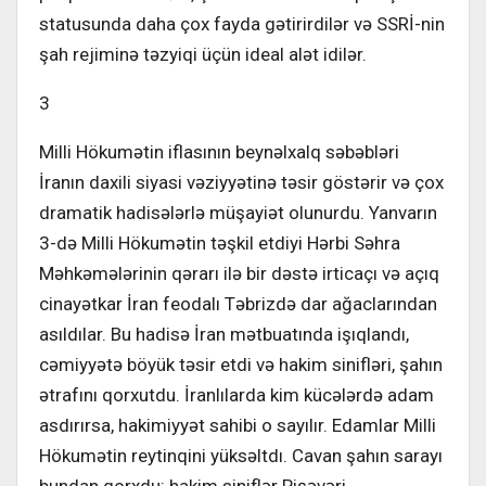
statusunda daha çox fayda gətirirdilər və SSRİ-nin
şah rejiminə təzyiqi üçün ideal alət idilər.
3
Milli Hökumətin iflasının beynəlxalq səbəbləri
İranın daxili siyasi vəziyyətinə təsir göstərir və çox
dramatik hadisələrlə müşayiət olunurdu. Yanvarın
3-də Milli Hökumətin təşkil etdiyi Hərbi Səhra
Məhkəmələrinin qərarı ilə bir dəstə irticaçı və açıq
cinayətkar İran feodalı Təbrizdə dar ağaclarından
asıldılar. Bu hadisə İran mətbuatında işıqlandı,
cəmiyyətə böyük təsir etdi və hakim sinifləri, şahın
ətrafını qorxutdu. İranlılarda kim kücələrdə adam
asdırırsa, hakimiyyət sahibi o sayılır. Edamlar Milli
Hökumətin reytinqini yüksəltdı. Cavan şahın sarayı
bundan qorxdu: hakim siniflər Pişəvəri