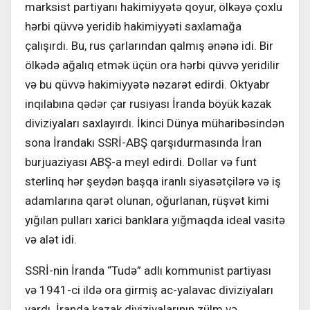
marksist partiyanı hakimiyyətə qoyur, ölkəyə çoxlu
hərbi qüvvə yeridib hakimiyyəti saxlamağa
çalışırdı. Bu, rus çarlarından qalmış ənənə idi. Bir
ölkədə ağalıq etmək üçün ora hərbi qüvvə yeridilir
və bu qüvvə hakimiyyətə nəzarət edirdi. Oktyabr
inqilabına qədər çar rusiyası İranda böyük kazak
diviziyaları saxlayırdı. İkinci Dünya müharibəsindən
sona İrandakı SSRİ-ABŞ qarşıdurmasında İran
burjuaziyası ABŞ-a meyl edirdi. Dollar və funt
sterlinq hər şeydən başqa iranlı siyasətçilərə və iş
adamlarına qarət olunan, oğurlanan, rüşvət kimi
yığılan pulları xarici banklara yığmaqda ideal vasitə
və alət idi.
SSRİ-nin İranda “Tudə” adlı kommunist partiyası
və 1941-ci ildə ora girmiş ac-yalavac diviziyaları
vardı. İranda kazak diviziyalarının zülm və