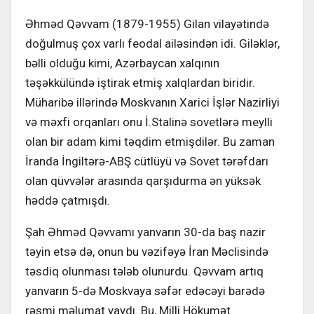
Əhməd Qəvvam (1879-1955) Gilan vilayətində
doğulmuş çox varlı feodal ailəsindən idi. Giləklər,
bəlli olduğu kimi, Azərbaycan xalqının
təşəkkülündə iştirak etmiş xalqlardan biridir.
Müharibə illərində Moskvanın Xarici İşlər Nazirliyi
və məxfi orqanları onu İ.Stalinə sovetlərə meylli
olan bir adam kimi təqdim etmişdilər. Bu zaman
İranda İngiltərə-ABŞ cütlüyü və Sovet tərəfdarı
olan qüvvələr arasında qarşıdurma ən yüksək
həddə çatmışdı.
Şah Əhməd Qəvvamı yanvarın 30-da baş nazir
təyin etsə də, onun bu vəzifəyə İran Məclisində
təsdiq olunması tələb olunurdu. Qəvvam artıq
yanvarın 5-də Moskvaya səfər edəcəyi barədə
rəsmi məlumat yaydı. Bu, Milli Hökumət