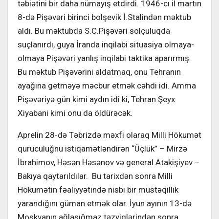
təbiətini bir daha nümayış etdirdi. 1946-cı il martın
8-də Pişəvəri birinci bolşevik İ.Stalindən məktub
aldı. Bu məktubda S.C.Pişəvəri solçuluqda
suçlanırdı, guya İranda inqilabi situasiya olmaya-
olmaya Pişəvəri yanlış inqilabi taktika aparırmış.
Bu məktub Pişəvərini aldatmaq, onu Tehranın
ayağına getməyə məcbur etmək cəhdi idi. Amma
Pişəvəriyə gün kimi aydın idi ki, Tehran Şeyx
Xiyabani kimi onu da öldürəcək.
Aprelin 28-də Təbrizdə məxfi olaraq Milli Hökumət
quruculuğnu istiqamətləndirən “Üçlük” – Mirzə
İbrahimov, Həsən Həsənov və general Atakişiyev –
Bakıya qaytarıldılar. Bu tarixdən sonra Milli
Hökumətin fəaliyyətində nisbi bir müstəqillik
yarandığını güman etmək olar. İyun ayının 13-də
Moskvanın ağlasığmaz təzyiqlərindən sonra