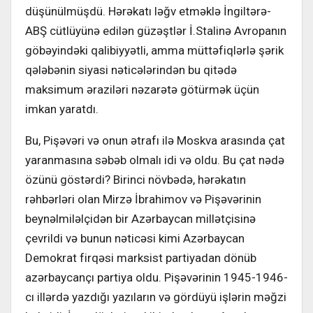
düşünülmüşdü. Hərəkatı ləğv etməklə İngiltərə-
ABŞ cütlüyünə edilən güzəştlər İ.Stalinə Avropanın
göbəyindəki qalibiyyətli, amma müttəfiqlərlə şərik
qələbənin siyasi nəticələrindən bu qitədə
maksimum əraziləri nəzarətə götürmək üçün
imkan yaratdı.
Bu, Pişəvəri və onun ətrafı ilə Moskva arasında çat
yaranmasına səbəb olmalı idi və oldu. Bu çat nədə
özünü göstərdi? Birinci növbədə, hərəkatın
rəhbərləri olan Mirzə İbrahimov və Pişəvərinin
beynəlmiləlçidən bir Azərbaycan millətçisinə
çevrildi və bunun nəticəsi kimi Azərbaycan
Demokrat firqəsi marksist partiyadan dönüb
azərbaycançı partiya oldu. Pişəvərinin 1945-1946-
cı illərdə yazdığı yazıların və gördüyü işlərin məğzi