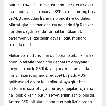
oldular. 1941-ci ilin avqustunda 1921-ci il Sovet-
İran müqaviləsinə əsasən SSRİ şimaldan, İngiltərə
və ABŞ cənubdan İrana girib onu ikiyə böldülər.
Müttəfiqlərin alman casusu adlandırdığı Rza xan
İrandan qaçdı. İranda formal bir hökumət,
parlament və Rza xanın azyaşlı oğlu monarx
rolunda qaldı.
Müharibə müttəfiqlərin qələbəsi ilə bitən kimi İranı
bölmüş tərəflər arasında dəhşətli ziddiyyətlər
meydana çıxdı. SSRİ ilə anqlosakslar arasında
İrana nəzarət uğrunda rəqabət başladı. ABŞ-ın
qalib əsgəri dollar idi: dollar ölkəyə girir, bank
sistemini nəzarətə götürür, açıq qapılar rejiminə
nail olub ölkənin bütün sərvətlərinin sahibi olurdu.
Amma SSRİ ölkələrə nəzarət etmək ücün orada