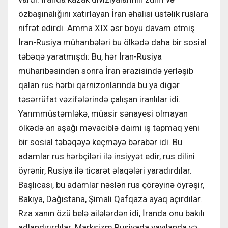
özbaşınalığını xatırlayan İran əhalisi üstəlik ruslara
nifrət edirdi. Amma XIX əsr boyu davam etmiş
İran-Rusiya müharıbələri bu ölkədə daha bir sosial
təbəqə yaratmışdı: Bu, hər İran-Rusiya
müharibəsindən sonra İran ərazisində yerləşib
qalan rus hərbi qarnizonlarında bu ya digər
təsərrüfat vəzifələrində çalışan iranlılar idi.
Yarımmüstəmləkə, müasir sənayesi olmayan
ölkədə an aşağı məvaciblə daimi iş tapmaq yeni
bir sosial təbəqəyə keçməyə bərabər idi. Bu
adamlar rus hərbçiləri ilə insiyyət edir, rus dilini
öyrənir, Rusiya ilə ticarət əlaqələri yaradırdılar.
Başlıcası, bu adamlar nəslən rus çörəyinə öyrəşir,
Bakıya, Dağıstana, Şimali Qafqaza ayaq açırdılar.
Rza xanın özü belə ailələrdən idi, İranda onu bakılı
adlandırırdılar. Marksizm Rusiyada yayılanda və