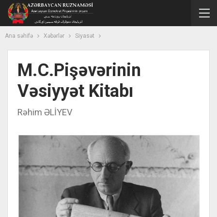
Ana səhifə
Xəbərlər
Siyasət
M.C.Pişəvərinin
Vəsiyyət Kitabı
Rəhim ƏLİYEV