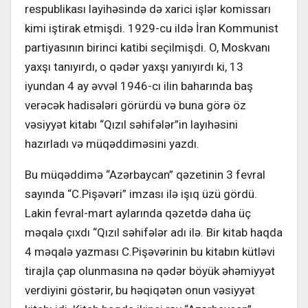
respublikası layihəsində də xarici işlər komissarı
kimi iştirak etmişdi. 1929-cu ildə İran Kommunist
partiyasının birinci katibi seçilmişdi. O, Moskvanı
yaxşı tanıyırdı, o qədər yaxşı yanıyırdı ki, 13
iyundan 4 ay əvvəl 1946-cı ilin baharında baş
verəcək hadisələri görürdü və buna görə öz
vəsiyyət kitabı “Qızıl səhifələr”in layıhəsini
hazırladı və müqəddiməsini yazdı.
Bu müqəddimə “Azərbaycan” qəzetinin 3 fevral
sayında “C.Pişəvəri” imzası ilə işıq üzü gördü.
Lakin fevral-mart aylarında qəzetdə daha üç
məqalə çıxdı “Qızıl səhifələr adı ilə. Bir kitab haqda
4 məqalə yazması C.Pişəvərinin bu kitabın kütləvi
tirajla çap olunmasına nə qədər böyük əhəmiyyət
verdiyini göstərir, bu həqiqətən onun vəsiyyət