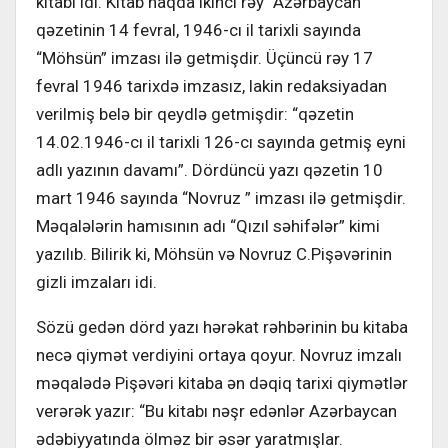
kitabı idi. Kitab haqda ikinci rəy “Azərbaycan”
qəzetinin 14 fevral, 1946-cı il tarixli sayında
“Möhsün” imzası ilə getmişdir. Üçüncü rəy 17
fevral 1946 tarixdə imzasız, lakin redaksiyadan
verilmiş belə bir qeydlə getmişdir: “qəzetin
14.02.1946-cı il tarixli 126-cı sayında getmiş eyni
adlı yazının davamı”. Dördüncü yazı qəzetin 10
mart 1946 sayında “Novruz ” imzası ilə getmişdir.
Məqalələrin hamısının adı “Qızıl səhifələr” kimi
yazılıb. Bilirik ki, Möhsün və Novruz C.Pişəvərinin
gizli imzaları idi.
Sözü gedən dörd yazı hərəkat rəhbərinin bu kitaba
necə qiymət verdiyini ortaya qoyur. Novruz imzalı
məqalədə Pişəvəri kitaba ən dəqiq tarixi qiymətlər
verərək yazır: “Bu kitabı nəşr edənlər Azərbaycan
ədəbiyyatında ölməz bir əsər yaratmışlar.