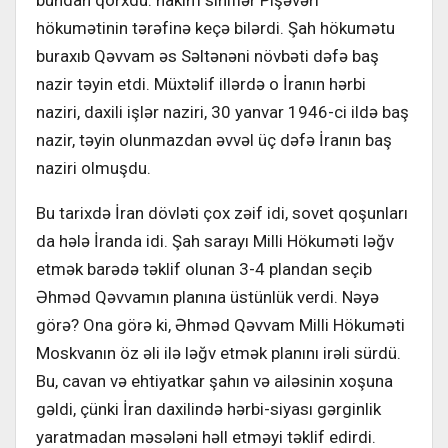
hökumətinin tərəfinə keçə bilərdi. Şah hökumətu
buraxıb Qəvvam əs Səltənəni növbəti dəfə baş
nazir təyin etdi. Müxtəlif illərdə o İranın hərbi
naziri, daxili işlər naziri, 30 yanvar 1946-ci ildə baş
nazir, təyin olunmazdan əvvəl üç dəfə İranın baş
naziri olmuşdu.
Bu tarixdə İran dövləti çox zəif idi, sovet qoşunları
da hələ İranda idi. Şah sarayı Milli Hökuməti ləğv
etmək barədə təklif olunan 3-4 plandan seçib
Əhməd Qəvvamın planına üstünlük verdi. Nəyə
görə? Ona görə ki, Əhməd Qəvvam Milli Hökuməti
Moskvanın öz əli ilə ləğv etmək planını irəli sürdü.
Bu, cavan və ehtiyatkar şahın və ailəsinin xoşuna
gəldi, çünki İran daxilində hərbi-siyası gərginlik
yaratmadan məsələni həll etməyi təklif edirdi.