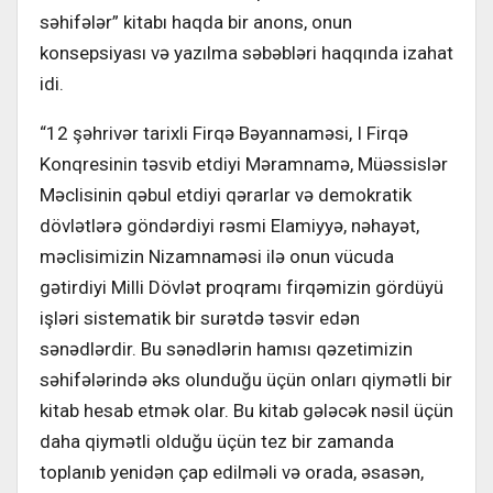
səhifələr” kitabı haqda bir anons, onun
konsepsiyası və yazılma səbəbləri haqqında izahat
idi.
“12 şəhrivər tarixli Firqə Bəyannaməsi, I Firqə
Konqresinin təsvib etdiyi Məramnamə, Müəssislər
Məclisinin qəbul etdiyi qərarlar və demokratik
dövlətlərə göndərdiyi rəsmi Elamiyyə, nəhayət,
məclisimizin Nizamnaməsi ilə onun vücuda
gətirdiyi Milli Dövlət proqramı firqəmizin gördüyü
işləri sistematik bir surətdə təsvir edən
sənədlərdir. Bu sənədlərin hamısı qəzetimizin
səhifələrində əks olunduğu üçün onları qiymətli bir
kitab hesab etmək olar. Bu kitab gələcək nəsil üçün
daha qiymətli olduğu üçün tez bir zamanda
toplanıb yenidən çap edilməli və orada, əsasən,