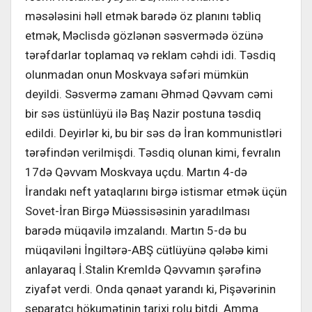
məsələsini həll etmək barədə öz planını təbliq
etmək, Məclisdə gözlənən səsvermədə özünə
tərəfdarlar toplamaq və reklam cəhdi idi. Təsdiq
olunmadan onun Moskvaya səfəri mümkün
deyildi. Səsvermə zamanı Əhməd Qəvvam cəmi
bir səs üstünlüyü ilə Baş Nazir postuna təsdiq
edildi. Deyirlər ki, bu bir səs də İran kommunistləri
tərəfindən verilmişdi. Təsdiq olunan kimi, fevralın
17də Qəvvam Moskvaya uçdu. Martın 4-də
İrandakı neft yataqlarını birgə istismar etmək üçün
Sovet-İran Birgə Müəssisəsinin yaradılması
barədə müqavilə imzalandı. Martın 5-də bu
müqaviləni İngiltərə-ABŞ cütlüyünə qələbə kimi
anlayaraq İ.Stalin Kremldə Qəvvamın şərəfinə
ziyafət verdi. Onda qənaət yarandı ki, Pişəvərinin
separatçı hökumətinin tarixi rolu bitdi. Amma