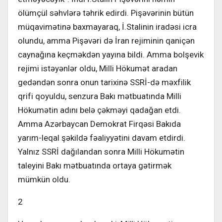
ölümçül səhvlərə təhrik edirdi. Pişəvərinin bütün
müqavimətinə baxmayaraq, İ.Stalinin iradəsi icra
olundu, amma Pişəvəri də İran rejiminin qaniçən
caynağına keçməkdən yayına bildi. Amma bolşevik
rejimi istəyənlər oldu, Milli Hökumət aradan
gedəndən sonra onun tarixinə SSRİ-də məxfilik
qrifi qoyuldu, senzura Bakı mətbuatında Milli
Hökumətin adını belə çəkməyi qadağan etdi.
Amma Azərbaycan Demokrat Firqəsi Bakıda
yarım-leqal şəkildə fəaliyyətini davam etdirdi.
Yalnız SSRİ dağılandan sonra Milli Hökumətin
taleyini Bakı mətbuatında ortaya gətirmək
mümkün oldu.
2