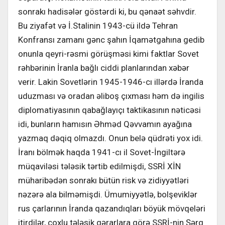
sonrakı hadisələr göstərdi ki, bu qənaət səhvdir.
Bu ziyafət və İ.Stalinin 1943-cü ildə Tehran
Konfransı zamanı gənc şahın İqamətgahına gedib
onunla qeyri-rəsmi görüşməsi kimi faktlar Sovet
rəhbərinin İranla bağlı ciddi planlarından xəbər
verir. Lakin Sovetlərin 1945-1946-cı illərdə İranda
uduzması və oradan əliboş çıxması həm də ingilis
diplomatiyasının qabağlayıçı taktikasının nəticəsi
idi, bunların hamısın Əhməd Qəvvamın ayağına
yazmaq dəqiq olmazdı. Onun belə qüdrəti yox idi.
İranı bölmək haqda 1941-cı il Sovet-İngiltərə
müqaviləsi tələsik tərtib edilmişdi, SSRİ XİN
müharibədən sonrakı bütün risk və zidiyyətləri
nəzərə ala bilməmişdi. Ümumiyyətlə, bolşeviklər
rus çarlarının İranda qazandıqları böyük mövqeləri
itirdilər, çoxlu tələsik qərarlara görə SSRİ-nin Şərq