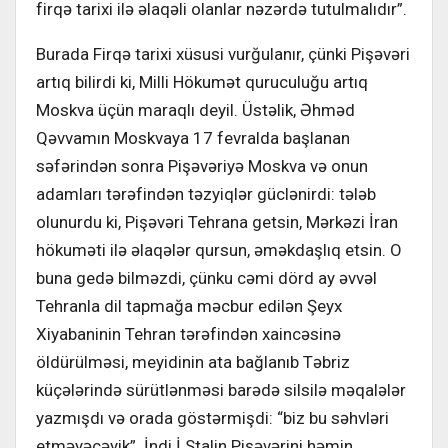
firqə tarixi ilə əlaqəli olanlar nəzərdə tutulmalıdır”.
Burada Firqə tarixi xüsusi vurğulanır, çünki Pişəvəri
artıq bilirdi ki, Milli Hökumət quruculuğu artıq
Moskva üçün maraqlı deyil. Üstəlik, Əhməd
Qəvvamın Moskvaya 17 fevralda başlanan
səfərindən sonra Pişəvəriyə Moskva və onun
adamları tərəfindən təzyiqlər güclənirdi: tələb
olunurdu ki, Pişəvəri Tehrana getsin, Mərkəzi İran
hökuməti ilə əlaqələr qursun, əməkdaşlıq etsin. O
buna gedə bilməzdi, çünku cəmi dörd ay əvvəl
Tehranla dil tapmağa məcbur edilən Şeyx
Xiyabaninin Tehran tərəfindən xaincəsinə
öldürülməsi, meyidinin ata bağlanıb Təbriz
küçələrində sürütlənməsi barədə silsilə məqalələr
yazmışdı və orada göstərmişdi: “biz bu səhvləri
etməyəcəyik”. İndi İ.Stalin Pişəvərini həmin