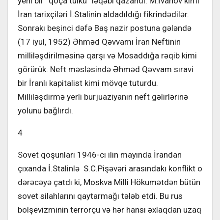
yeni bir “qoça tülkü” ləqəbi qazandı. M.İvanov kimi
İran tarixçiləri İ.Stalinin aldadıldığı fikrindədilər.
Sonrakı beşinci dəfə Baş nazir postuna gələndə
(17 iyul, 1952) Əhməd Qəvvamı İran Neftinin
milliləşdirilməsinə qarşı və Mosaddığa rəqib kimi
görürük. Neft məsləsində Əhməd Qəvvam sıravi
bir İranlı kapitalist kimi mövqe tuturdu.
Milliləşdirmə yerli burjuaziyanın neft gəlirlərinə
yolunu bağlırdı.
4
Sovet qoşunları 1946-cı ilin mayında İrandan
çıxanda İ.Stalinlə S.C.Pişəvəri arasındakı konflikt o
dərəcəyə çatdı ki, Moskva Milli Hökumətdən bütün
sovet silahlarını qaytarmağı tələb etdi. Bu rus
bolşevizminin terrorçu və hər hansı əxlaqdan uzaq