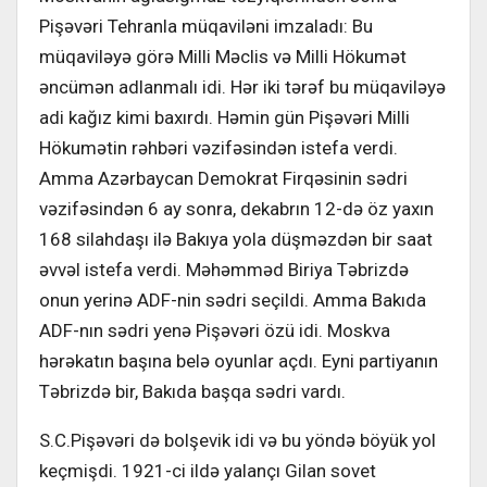
Pişəvəri Tehranla müqaviləni imzaladı: Bu
müqaviləyə görə Milli Məclis və Milli Hökumət
əncümən adlanmalı idi. Hər iki tərəf bu müqaviləyə
adi kağız kimi baxırdı. Həmin gün Pişəvəri Milli
Hökumətin rəhbəri vəzifəsindən istefa verdi.
Amma Azərbaycan Demokrat Firqəsinin sədri
vəzifəsindən 6 ay sonra, dekabrın 12-də öz yaxın
168 silahdaşı ilə Bakıya yola düşməzdən bir saat
əvvəl istefa verdi. Məhəmməd Biriya Təbrizdə
onun yerinə ADF-nin sədri seçildi. Amma Bakıda
ADF-nın sədri yenə Pişəvəri özü idi. Moskva
hərəkatın başına belə oyunlar açdı. Eyni partiyanın
Təbrizdə bir, Bakıda başqa sədri vardı.
S.C.Pişəvəri də bolşevik idi və bu yöndə böyük yol
keçmişdi. 1921-ci ildə yalançı Gilan sovet