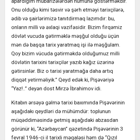
apardığım mübarizələrdən nümunə göstərməkdir.
Onu olduğu kimi təsvir və şərh etməyi tarixçilərə,
ədib və şairlərimizə tanıtdirmaq lazımdır: bu,
onların milli və əxlaqi vəzifəsidir. Bizim firqəmiz
dövlət vucuda gətirməklə məşğul olduğu üçün
mən də başqa tarix yaratmaq işi ilə məşğulam.
Qoy bizim vücuda gətirməkdə olduğumuz milli
dövlətin tarixini tarixçilər yazıb kağız üzərinə
gətirsinlər. Biz o tarixi yaratmağa daha artıq
diqqət yetirməliyik.” Qeyd edək ki, Pişəvəriyə
“Yaz!..” deyən dost Mirzə İbrahimov idi.
Kitabın ərsəyə gəlmə tarixi baxımında Pişəvərinin
aşağıdakı qeydləri də mühümdür: toplunun
müqəddiməsində getmiş aşağıdaki abzasdan
görünür ki, “Azərbaycan” qəzetində Pişəvərinin 3
fevral 1946-ci il tarixli məqaləsi həm də “Qızıl