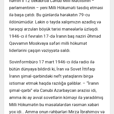
həmin il 12 dekabrda Cənub Milli Məclisinin –
parlamentinin – yeni Milli Hökuməti təsdiq etməsi
ilə başa çatdı. Bu günlərdə hərəkatın 79-cu
ildönümüdür. Lakin o tayda xalqımızın azadlıq və
tərəqqi arzuları böyük tarixi maneələrlə üzləşdi.
1946-cı il fevralın 17-də İranın baş naziri Əhməd
Qəvvamın Moskvaya səfəri milli hökumət
liderlərini çaşqın vəziyyətə saldı.
Sovinformbüro 17 mart 1946-cı ildə radio ilə
bütün dünyaya bildirdi ki, İran və Sovet İttifaqı
İranın şimal-qərbindəki neft yataqlarını birgə
istismar etmək haqda razılığa gəliblər. – “İranın
şimal-qərbi” elə Cənubi Azərbaycan ərazisi idi,
amma iki ay əvvəl sovetlərin köməyi ilə yaradılmış
Milli Hökumətin bu məsələlərdən rəsmən xəbəri
yox idi… Amma onun rəhbərləri Mirzə İbrahimov və