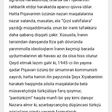
rəhbərlik etdiyi hərəkatda aparıcı qüvvə idilər.
Hətta Pişəvərinin özünün nəzəri məqalələrinə
nəzər salanda, məsələn, elə “Qızıl səhifələrə”
yazdığı müqəddimədə, onun bir iranlı təfəkkürü
daha qabarıq diqqəti çəkir. Xüsusilə, İranın
tarixindən danışanda Rza şah dövründə
yarımmolla ideoloqların İranın keçmişi barədə
uydurmalarının ab-havası az da olsa hiss olunur.
Qeyd etmək lazım gəlir ki, 1945-ci ilin yayına
qədər Pişəvəri özünü bir ümumiran kommunisti
sayırdı, hətta həmin ilin payızında Şeyx Xiyabaninin
hərəkatı haqqında silsilə məqalələrdə belə
müsavatçılıqla türkçülüyə fərq qoymur,
“pantürkizm” haqda mənfi bir şey kimi danışır.
Nəzərə almır ki, azərbaycançılıq düşüncəsi türkçü
görüşlərin içində yaranıb formalaşıb.