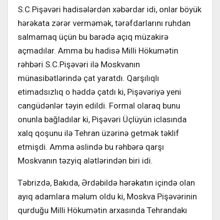
S.C.Pişəvəri hadisələrdən xəbərdar idi, onlar böyük
hərəkata zərər verməmək, tərəfdarlarını ruhdan
salmamaq üçün bu barədə açıq müzakirə
açmadılar. Amma bu hadisə Milli Hökumətin
rəhbəri S.C.Pişəvəri ilə Moskvanın
münasibətlərində çat yaratdı. Qarşılıqlı
etimadsızlıq o həddə çatdı ki, Pişəvəriyə yeni
cangüdənlər təyin edildi. Formal olaraq bunu
onunla bağladılar ki, Pişəvəri Üçlüyün iclasında
xalq qoşunu ilə Tehran üzərinə getmək təklif
etmişdi. Amma əslində bu rəhbərə qarşı
Moskvanın təzyiq alətlərindən biri idi.
Təbrizdə, Bakıda, Ərdəbildə hərəkatın içində olan
ayıq adamlara məlum oldu ki, Moskva Pişəvərinin
qurduğu Milli Hökumətin arxasında Tehrandakı