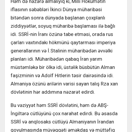
Həm də nəzərə almalıyıq ki, Milli Hökumətin
iflasının səbəbləri İkinci Dünya müharibəsi
bitəndən sonra dünyada başlanan çoxplanlı
ziddiyyətlər, soyuq müharibə başlaması ilə bağlı
idi. SSRİ-nin İranı özünə tabe etməsi, orada rus
çarları vaxtındakı hökmünü qaytarması imperiya
generallarının və İ.Stalinin müharibədən əvvəlki
planları idi. Müharibədən qabaq İran yarım
müstəmləkə bir ölkə idi, üstəlik büsbütün Alman
faşizminin və Adolf Hitlerin təsir dairəsində idi.
Almaniya özünü arilərin varisi sayan talış Rza xan
dövlətinin hər addımına nəzarət edirdi.
Bu vəziyyət həm SSRİ dövlətini, həm də ABŞ-
İngiltərə cütlüyünü çox narahat edirdi. Bu əsasda
SSRİ və anqlosaks cütlüyü Almaniyanın İrandan
qovulmasında müvəqqəti əməkdaş və müttəfiq