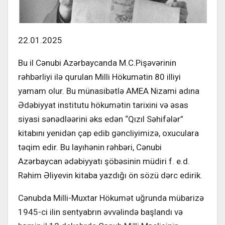
22.01.2025
Bu il Cənubi Azərbaycanda M.C.Pişəvərinin
rəhbərliyi ilə qurulan Milli Hökumətin 80 illiyi
yamam olur. Bu münasibətlə AMEA Nizami adına
Ədəbiyyat institutu hökumətin tarixini və əsas
siyasi sənədləərini əks edən “Qızıl Səhifələr”
kitabını yenidən çap edib gəncliyimizə, oxuculara
təqim edir. Bu layıhənin rəhbəri, Cənubi
Azərbaycan ədəbiyyatı şöbəsinin müdiri f. e.d.
Rəhim Əliyevin kitaba yazdığı ön sözü dərc edirik.
Cənubda Milli-Muxtar Hökumət uğrunda mübarizə
1945-ci ilin sentyabrın əvvəlində başlandı və