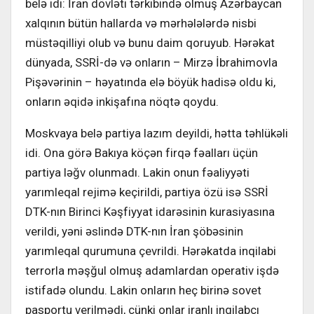
belə idi: İran dövləti tərkibində olmuş Azərbaycan
xalqının bütün hallarda və mərhələlərdə nisbi
müstəqilliyi olub və bunu daim qoruyub. Hərəkat
dünyada, SSRİ-də və onların – Mirzə İbrahimovla
Pişəvərinin – həyatında elə böyük hadisə oldu ki,
onların əqidə inkişafına nöqtə qoydu.
Moskvaya belə partiya lazım deyildi, hətta təhlükəli
idi. Ona görə Bakıya köçən firqə fəalları üçün
partiya ləğv olunmadı. Lakin onun fəaliyyəti
yarımleqal rejimə keçirildi, partiya özü isə SSRİ
DTK-nın Birinci Kəşfiyyat idarəsinin kurasiyasına
verildi, yəni əslində DTK-nın İran şöbəsinin
yarımleqal qurumuna çevrildi. Hərəkatda inqilabi
terrorla məşğul olmuş adamlardan operativ işdə
istifadə olundu. Lakin onların heç birinə sovet
pasportu verilmədi, çünki onlar iranlı inqilabçı