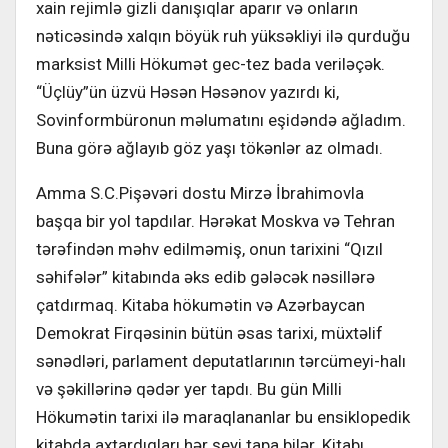
xain rejimlə gizli danışıqlar aparır və onların
nəticəsində xalqın böyük ruh yüksəkliyi ilə qurduğu
marksist Milli Hökumət gec-tez bada veriləçək.
“Üçlüy”ün üzvü Həsən Həsənov yazırdı ki,
Sovinformbüronun məlumatını eşidəndə ağladım.
Buna görə ağlayıb göz yaşı tökənlər az olmadı.
Amma S.C.Pişəvəri dostu Mirzə İbrahimovla
başqa bir yol tapdılar. Hərəkat Moskva və Tehran
tərəfindən məhv edilməmiş, onun tarixini “Qızıl
səhifələr” kitabında əks edib gələcək nəsillərə
çatdırmaq. Kitaba hökumətin və Azərbaycan
Demokrat Firqəsinin bütün əsas tarixi, müxtəlif
sənədləri, parlament deputatlarının tərcümeyi-halı
və şəkillərinə qədər yer tapdı. Bu gün Milli
Hökumətin tarixi ilə maraqlananlar bu ensiklopedik
kitabda axtardıqları hər şeyi tapa bilər. Kitabı