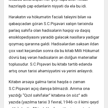
hazırlayıb çap edənlərin niyyəti də elə bu idi.
Hərəkatın və hökumətin faciəli taleyini bilən və
qabaqcadan görən S.C.Pişəvəri xalqın tarixində
parlaq səhifə olan hadisələrin həqiqi və dəqiq
ensiklopediyasını yaradıb gələcək nəsillərə yadigar
qoymaq qərarına gəldi. Hadisələrdən səksən ildən
çox vaxt keçəndən sonra da bu kitab Milli Hökumət
dövrü baş verən hadisələrin ən dolğun materiallar
toplusudur. S.C.Pişəvəri bu kitabı tərtib edəndə
artıq onun tarixi əhəmiyyətini və yerini anlayırdı.
Kitabın ərsəyə gəlmə tarixi haqda o zaman
S.C.Pişəvəri açıq danışa bilməzdi. Amma ona
yazdığı “Qızıl səhifələr” kitabına ön söz” adlı
yazıda (yazılma tarixi 3 fevral, 1946-cı il kimi qeyd