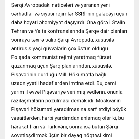
Şərqi Avropadakı nəticələri və yaranan yeni
sərhədlər və siyasi rejimlər SSRİ-nin gələcəyi üçün
daha həyati əhəmiyyət daşıyırdı. Ona görə İ.Stalin
Tehran və Yalta konfranslarında Şərqə dair planları
sonraya təxirə salıb Şərqi Avropada, xüsusilə
antirus siyaçi qüvvələrin çox üstün olduğu
Polşada kommunist rejimi yaratmaq fürsəti
qazanmaq üçün Şərq planlarından, xüsusilə,
Pişəvərinin qurduğu Milli Hökumətlə bağlı
uzaqniyyətli hədəflərdən imtina etdi. Bu, cəmi
yarım il əvvəl Pişəvəriyə verilmiş vədlərin, onunla
razılaşmaların pozulması demək idi. Moskvanın
Pişəvəri hökuməti yaradılmasına sərf etdiyi böyük
vəsaitlərdən, hərbi yardımdan anlamaq olar ki, bu
hərəkat İran və Türkiyəni, sonra isə bütün Şərqi
sovetləşdirmək üçün bir dayaq nöqtəsi kimi