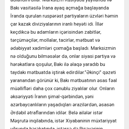
Bakı vasitəsilə İrana ayaq açmağa başlayanda
İranda qurulan ruspərəst partiyaların üzvləri həmin
çar kazak diviziyalarının iranlı heyəti idi. İllər
keçdikcə bu adamların içərisindən zabitlər,
tərçüməçilər, mollalar, tacirlər, mətbuat və
ədəbiyyat xadimləri çıxmağa başladı. Marksizmin
nə olduğunu bilməsələr də, onlar siyasi partiya və
hərəkatlara qoşulur, Bakı ilə əlaqə yaradıb bu
taydakı mətbuatda iştirak edirdilər.”Əkinçi” qəzeti
yaranandan görünür ki, Bakı mətbuatının əsas fəal
müəllifləri daha çox cənublu ziyalılar olur. Onların
əksəriyyəti İranın şimal-qərbindən, yəni
azərbaycanlıların yaşadıqları ərazilərdən, əsasən
Ərdəbil ətraflarından idilər. Belə ailələr istər
Məşrutə inqilabında, istər Xiyabaninin müxtariyyat
uğrunda hərəkatında, istərsə də Pişəvərinin