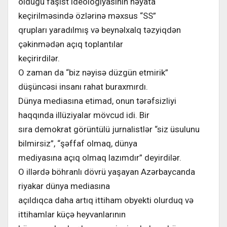
oldugu faşist ideologiyasının həyata
keçirilməsində özlərinə məxsus “SS”
qrupları yaradılmış və beynəlxalq təzyiqdən
çəkinmədən açıq toplantılar
keçirirdilər.
O zaman da “biz nəyisə düzgün etmirik”
düşüncəsi insanı rahat buraxmırdı.
Dünya mediasına etimad, onun tərəfsizliyi
haqqında illüziyalar mövcud idi. Bir
sıra demokrat görüntülü jurnalistlər “siz üsulunu
bilmirsiz”, “şəffaf olmaq, dünya
mediyasına açıq olmaq lazımdır” deyirdilər.
O illərdə böhranlı dövrü yaşayan Azərbaycanda
riyakar dünya mediasına
açıldıqca daha artıq ittiham obyekti olurduq və
ittihamlar küçə heyvanlarının