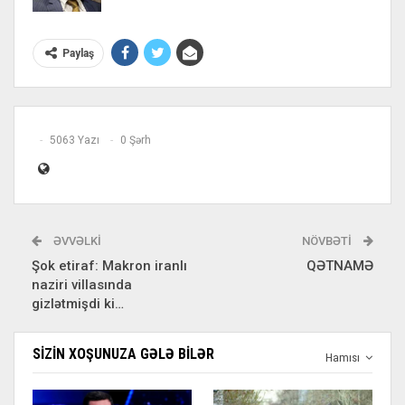
Paylaş
5063 Yazı
0 Şərh
ƏVVƏLKI
NÖVBƏTI
Şok etiraf: Makron iranlı
QƏTNAMƏ
naziri villasında
gizlətmişdi ki…
SIZIN XOŞUNUZA GƏLƏ BILƏR
Hamısı