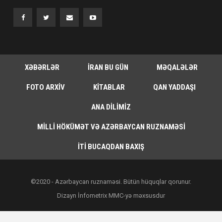
XƏBƏRLƏR
İRAN BU GÜN
MƏQALƏLƏR
FOTO ARXIV
KITABLAR
QAN YADDAŞI
ANA DILIMIZ
MILLI HÖKÜMƏT VƏ AZƏRBAYCAN RUZNAMƏSI
İTI BUCAQDAN BAXIŞ
©2020 - Azərbaycan ruznaməsi. Bütün hüquqlar qorunur.
Dizayn İnfometrix MMC-yə məxsusdur