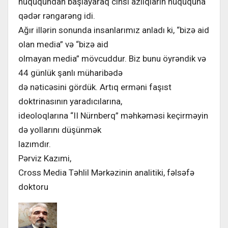
hüququndan başlayaraq cinsi azlıqların hüququna
qədər rəngarəng idi.
Ağır illərin sonunda insanlarımız anladı ki, “bizə aid
olan media” və “bizə aid
olmayan media” mövcuddur. Biz bunu öyrəndik və
44 günlük şanlı müharibədə
də nəticəsini gördük. Artıq erməni faşıst
doktrinasının yaradıcılarına,
ideoloqlarına “II Nürnberq” məhkəməsi keçirməyin
də yollarını düşünmək
lazımdır.
Pərviz Kazımi,
Cross Media Təhlil Mərkəzinin analitiki, fəlsəfə
doktoru