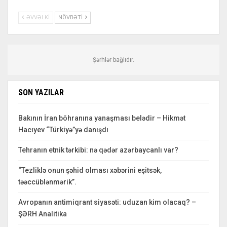
ƏVVƏLKI
NÖVBƏTI
Şərhlər bağlıdır.
SON YAZILAR
Bakının İran böhranına yanaşması belədir – Hikmət
Hacıyev “Türkiyə”yə danışdı
Tehranın etnik tərkibi: nə qədər azərbaycanlı var?
“Tezliklə onun şəhid olması xəbərini eşitsək,
təəccüblənmərik”.
Avropanın antimiqrant siyasəti: uduzan kim olacaq? –
ŞƏRH Analitika