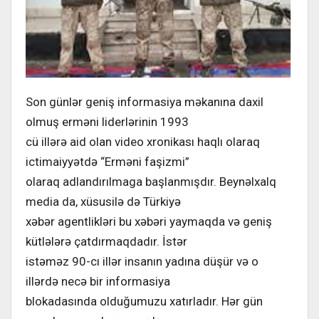
Son günlər geniş informasiya məkanına daxil
olmuş erməni liderlərinin 1993
cü illərə aid olan video xronikası haqlı olaraq
ictimaiyyətdə “Erməni faşizmi”
olaraq adlandırılmaga başlanmışdır. Beynəlxalq
media da, xüsusilə də Türkiyə
xəbər agentlikləri bu xəbəri yaymaqda və geniş
kütlələrə çatdırmaqdadır. İstər
istəməz 90-cı illər insanın yadına düşür və o
illərdə necə bir informasiya
blokadasında olduğumuzu xatırladır. Hər gün