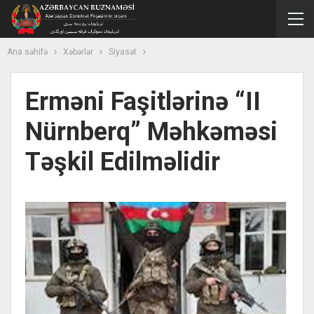
Ana səhifə
Xəbərlər
Siyasət
Erməni Faşitlərinə “II
Nürnberq” Məhkəməsi
Təşkil Edilməlidir