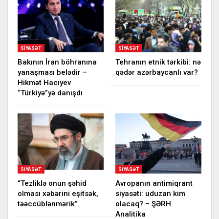
SIYASƏT
SIYASƏT
Bakının İran böhranına
Tehranın etnik tərkibi: nə
yanaşması belədir –
qədər azərbaycanlı var?
Hikmət Hacıyev
“Türkiyə”yə danışdı
SIYASƏT
SIYASƏT
“Tezliklə onun şəhid
Avropanın antimiqrant
olması xəbərini eşitsək,
siyasəti: uduzan kim
təəccüblənmərik”.
olacaq? – ŞƏRH
Analitika