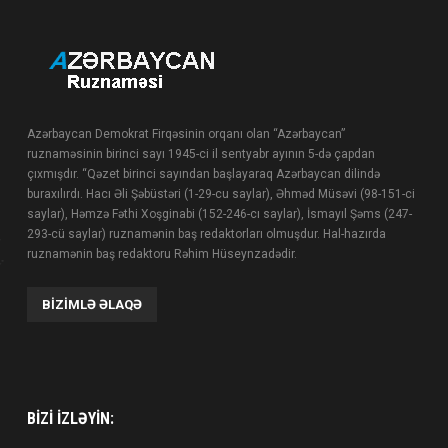
Azərbaycan Demokrat Firqəsinin orqanı olan “Azərbaycan”
ruznaməsinin birinci sayı 1945-ci il sentyabr ayının 5-də çapdan
çıxmışdır. “Qəzet birinci sayından başlayaraq Azərbaycan dilində
buraxılırdı. Hacı Əli Şəbüstəri (1-29-cu saylar), Əhməd Müsəvi (98-151-ci
saylar), Həmzə Fəthi Xoşginabi (152-246-cı saylar), İsmayıl Şəms (247-
293-cü saylar) ruznamənin baş redaktorları olmuşdur. Hal-hazırda
ruznamənin baş redaktoru Rəhim Hüseynzadədir.
BIZIMLƏ ƏLAQƏ
BIZI IZLƏYIN: