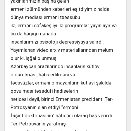
yaxınlarımızın başına gələn
erməni zülmündən xəbərləri eşitdiyimiz halda
dünya mediası erməni təəssübu
ilə, erməni cəfakeşliyi ilə proqramlar yayınlayır və
bu da həqiqi mənada
insanlarımızı psixolojı depressiyaya salırdı.
Yayımlanan video arxiv materiallarından məlum
olur ki, işğal olunmuş
Azərbaycan ərazilərində insanların kütləvi
öldürülməsi, həbs edilməsi və
təcavüzlər, erməni olmayanların kütləvi şəkildə
qovulması təsadüfi hadisələrin
nəticəsi deyil, birinci Ermənistan prezidenti Ter-
Petrosyanın elan etdiyi “erməni
faşist doktrinasının” nəticəsi olaraq baş verirdi.
Ter-Petrosyanın yaratmış