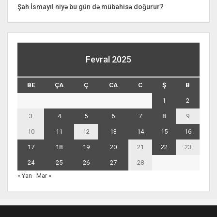
Şah İsmayıl niyə bu gün də mübahisə doğurur?
Fevral 2025
BE
ÇA
Ç
CA
C
Ş
B
1
2
3
4
5
6
7
8
9
10
11
12
13
14
15
16
17
18
19
20
21
22
23
24
25
26
27
28
« Yan
Mar »