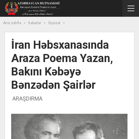
Ana səhifə
Xəbərlər
Siyasət
İran Həbsxanasında
Araza Poema Yazan,
Bakını Kəbəyə
Bənzədən Şairlər
ARAŞDIRMA