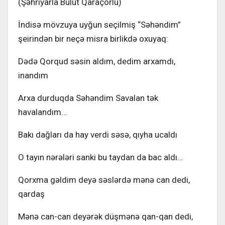
(Şəhriyarla Bulut Qaraçorlu)
İndisə mövzuya uyğun seçilmiş “Səhəndim”
şeirindən bir neçə misra birlikdə oxuyaq:
Dədə Qorqud səsin aldım, dedim arxamdı,
inandım
Arxa durduqda Səhəndim Savalan tək
havalandım…
Bakı dağları da hay verdi səsə, qıyha ucaldı
O tayın nərələri sanki bu taydan da bac aldı…
Qorxma gəldim deyə səslərdə mənə can dedi,
qardaş
Mənə can-can deyərək düşmənə qan-qan dedi,