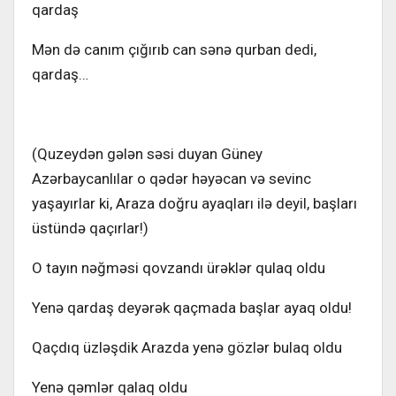
qardaş
Mən də canım çığırıb can sənə qurban dedi,
qardaş…
(Quzeydən gələn səsi duyan Güney
Azərbaycanlılar o qədər həyəcan və sevinc
yaşayırlar ki, Araza doğru ayaqları ilə deyil, başları
üstündə qaçırlar!)
O tayın nəğməsi qovzandı ürəklər qulaq oldu
Yenə qardaş deyərək qaçmada başlar ayaq oldu!
Qaçdıq üzləşdik Arazda yenə gözlər bulaq oldu
Yenə qəmlər qalaq oldu