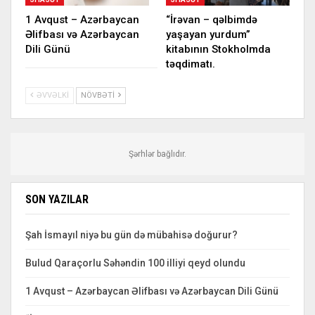
1 Avqust – Azərbaycan
“İrəvan – qəlbimdə
Əlifbası və Azərbaycan
yaşayan yurdum”
Dili Günü
kitabının Stokholmda
təqdimatı.
ƏVVƏLKI
NÖVBƏTI
Şərhlər bağlıdır.
SON YAZILAR
Şah İsmayıl niyə bu gün də mübahisə doğurur?
Bulud Qaraçorlu Səhəndin 100 illiyi qeyd olundu
1 Avqust – Azərbaycan Əlifbası və Azərbaycan Dili Günü