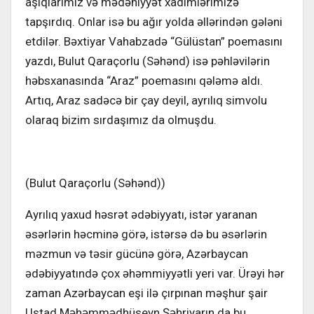
aşıqlarımız və mədəniyyət xadimlərimizə
tapşırdıq. Onlar isə bu ağır yolda əllərindən gələni
etdilər. Bəxtiyar Vahabzadə “Gülüstan” poemasını
yazdı, Bulut Qaraçorlu (Səhənd) isə pəhləvilərin
həbsxanasında “Araz” poemasını qələmə aldı.
Artıq, Araz sadəcə bir çay deyil, ayrılıq simvolu
olaraq bizim sırdaşımız da olmuşdu.
(Bulut Qaraçorlu (Səhənd))
Ayrılıq yaxud həsrət ədəbiyyatı, istər yaranan
əsərlərin həcminə görə, istərsə də bu əsərlərin
məzmun və təsir gücünə görə, Azərbaycan
ədəbiyyatındə çox əhəmmiyyətli yeri var. Ürəyi hər
zaman Azərbaycan eşi ilə çırpınan məşhur şair
Ustad Məhəmmədhüseyn Şəhriyarın da bu