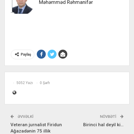
Məhəmməd Rəhmanifər
Paylaş
5052 Yazı
0 Şərh
ƏVVƏLKI
NÖVBƏTI
Veteran jurnalist Firidun
Birinci hal deyil ki…
Ağazadənin 75 illik