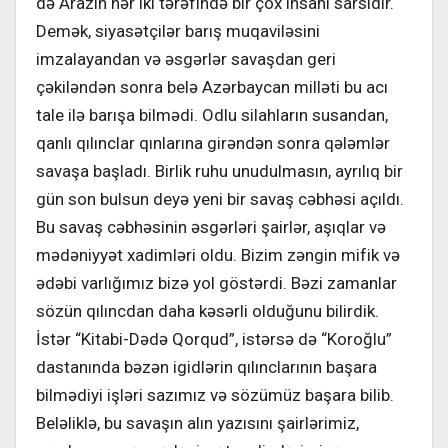
də Arazın hər iki tərəfində bir çox insanı sarsıdır.
Demək, siyasətçilər barış muqaviləsini
imzalayandan və əsgərlər savaşdan geri
çəkiləndən sonra belə Azərbaycan milləti bu acı
tale ilə barışa bilmədi. Odlu silahların susandan,
qanlı qılınclar qınlarına girəndən sonra qələmlər
savaşa başladı. Birlik ruhu unudulmasın, ayrılıq bir
gün son bulsun deyə yeni bir savaş cəbhəsi açıldı.
Bu savaş cəbhəsinin əsgərləri şairlər, aşıqlar və
mədəniyyət xadimləri oldu. Bizim zəngin mifik və
ədəbi varlığımız bizə yol göstərdi. Bəzi zamanlar
sözün qılıncdan daha kəsərli olduğunu bilirdik.
İstər “Kitabi-Dədə Qorqud”, istərsə də “Koroğlu”
dastanında bəzən igidlərin qılınclarının başara
bilmədiyi işləri sazımız və sözümüz başara bilib.
Beləliklə, bu savaşın alın yazısını şairlərimiz,