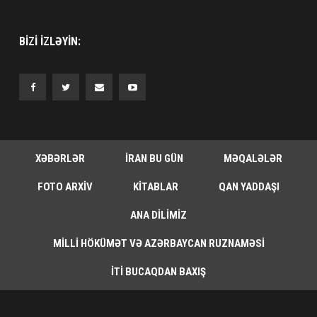
BIZI IZLƏYIN:
XƏBƏRLƏR
İRAN BU GÜN
MƏQALƏLƏR
FOTO ARXIV
KITABLAR
QAN YADDAŞI
ANA DILIMIZ
MILLI HÖKÜMƏT VƏ AZƏRBAYCAN RUZNAMƏSI
İTI BUCAQDAN BAXIŞ