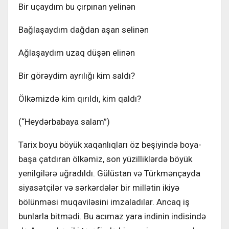
Bir uçaydım bu çırpınan yelinən
Bağlaşaydım dağdan aşan selinən
Ağlaşaydım uzaq düşən elinən
Bir görəydim ayrılığı kim saldı?
Ölkəmizdə kim qırıldı, kim qaldı?
(“Heydərbabaya salam”)
Tarix boyu böyük xaqanlıqları öz beşiyində boya-
başa çatdıran ölkəmiz, son yüzilliklərdə böyük
yenilgilərə uğradıldı. Gülüstan və Türkmənçayda
siyasətçilər və sərkərdələr bir millətin ikiyə
bölünməsi muqaviləsini imzaladılar. Ancaq iş
bunlarla bitmədi. Bu acımaz yara indinin indisində