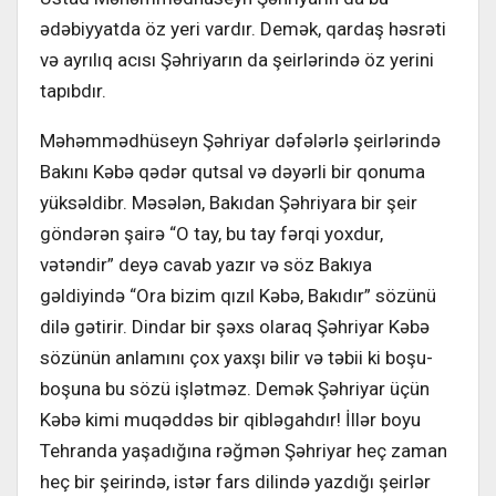
ədəbiyyatda öz yeri vardır. Demək, qardaş həsrəti
və ayrılıq acısı Şəhriyarın da şeirlərində öz yerini
tapıbdır.
Məhəmmədhüseyn Şəhriyar dəfələrlə şeirlərində
Bakını Kəbə qədər qutsal və dəyərli bir qonuma
yüksəldibr. Məsələn, Bakıdan Şəhriyara bir şeir
göndərən şairə “O tay, bu tay fərqi yoxdur,
vətəndir” deyə cavab yazır və söz Bakıya
gəldiyində “Ora bizim qızıl Kəbə, Bakıdır” sözünü
dilə gətirir. Dindar bir şəxs olaraq Şəhriyar Kəbə
sözünün anlamını çox yaxşı bilir və təbii ki boşu-
boşuna bu sözü işlətməz. Demək Şəhriyar üçün
Kəbə kimi muqəddəs bir qibləgahdır! İllər boyu
Tehranda yaşadığına rəğmən Şəhriyar heç zaman
heç bir şeirində, istər fars dilində yazdığı şeirlər