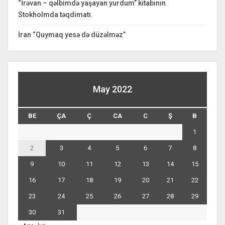
“İrəvan – qəlbimdə yaşayan yurdum” kitabının
Stokholmda təqdimatı.
İran “Quymaq yesə də düzəlməz”
May 2022
BE
ÇA
Ç
CA
C
Ş
B
1
2
3
4
5
6
7
8
9
10
11
12
13
14
15
16
17
18
19
20
21
22
23
24
25
26
27
28
29
30
31