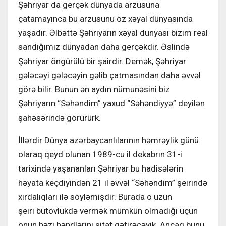
Şəhriyar da gerçək dünyada arzusuna
çatamayınca bu arzusunu öz xəyal dünyasında
yaşadır. Əlbəttə Şəhriyarın xəyal dünyası bizim real
sandığımız dünyadan daha gerçəkdir. Əslində
Şəhriyar öngürülü bir şairdir. Demək, Şəhriyar
gələcəyi gələcəyin gəlib çatmasından daha əvvəl
görə bilir. Bunun ən aydın nümunəsini biz
Şəhriyarın “Səhəndim” yaxud “Səhəndiyyə” deyilən
şahəsərində görürürk.
İllərdir Dünya azərbaycanlılarının həmrəylik günü
olaraq qeyd olunan 1989-cu il dekabrın 31-i
tarixində yaşananları Şəhriyar bu hadisələrin
həyata keçdiyindən 21 il əvvəl “Səhəndim” şeirində
xırdalıqları ilə söyləmişdir. Burada o uzun
şeiri bütövlükdə vermək mümkün olmadığı üçün
onun bəzi bəndlərini sitat gətirəcəyik. Ancaq bunu