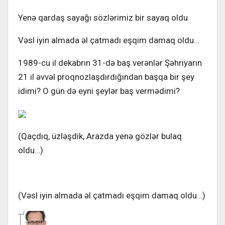
Yenə qardaş sayağı sözlərimiz bir sayaq oldu
Vəsl iyin almada əl çatmadı eşqim damaq oldu…
1989-cu il dekabrın 31-də baş verənlər Şəhriyarın
21 il əvvəl proqnozlaşdırdığından başqa bir şey
idimi? O gün də eyni şeylər baş vermədimi?
(Qaçdıq, üzləşdik, Arazda yenə gözlər bulaq
oldu…)
(Vəsl iyin almada əl çatmadı eşqim damaq oldu…)