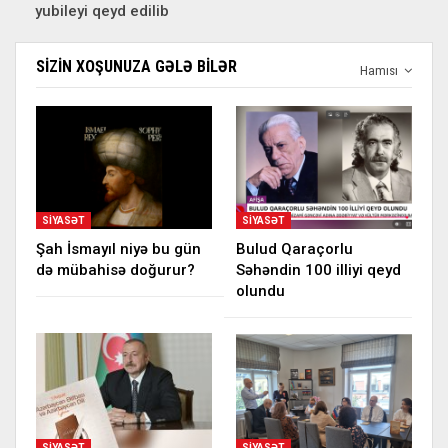
yubileyi qeyd edilib
SIZIN XOŞUNUZA GƏLƏ BILƏR
Hamısı
SIYASƏT
SIYASƏT
Şah İsmayıl niyə bu gün
Bulud Qaraçorlu
də mübahisə doğurur?
Səhəndin 100 illiyi qeyd
olundu
SIYASƏT
SIYASƏT