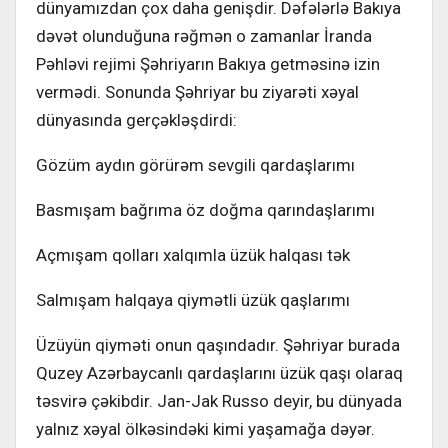
dünyamızdan çox daha genişdir. Dəfələrlə Bakıya
dəvət olunduğuna rəğmən o zamanlar İranda
Pəhləvi rejimi Şəhriyarın Bakıya getməsinə izin
vermədi. Sonunda Şəhriyar bu ziyarəti xəyal
dünyasında gerçəkləşdirdi:
Gözüm aydın görürəm sevgili qardaşlarımı
Basmışam bağrıma öz doğma qarındaşlarımı
Açmışam qolları xalqımla üzük halqası tək
Salmışam halqaya qiymətli üzük qaşlarımı
Üzüyün qiyməti onun qaşındadır. Şəhriyar burada
Quzey Azərbaycanlı qardaşlarını üzük qaşı olaraq
təsvirə çəkibdir. Jan-Jak Russo deyir, bu dünyada
yalnız xəyal ölkəsindəki kimi yaşamağa dəyər.