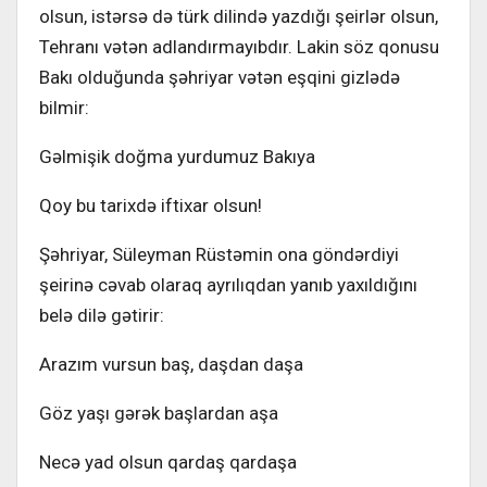
olsun, istərsə də türk dilində yazdığı şeirlər olsun,
Tehranı vətən adlandırmayıbdır. Lakin söz qonusu
Bakı olduğunda şəhriyar vətən eşqini gizlədə
bilmir:
Gəlmişik doğma yurdumuz Bakıya
Qoy bu tarixdə iftixar olsun!
Şəhriyar, Süleyman Rüstəmin ona göndərdiyi
şeirinə cəvab olaraq ayrılıqdan yanıb yaxıldığını
belə dilə gətirir:
Arazım vursun baş, daşdan daşa
Göz yaşı gərək başlardan aşa
Necə yad olsun qardaş qardaşa