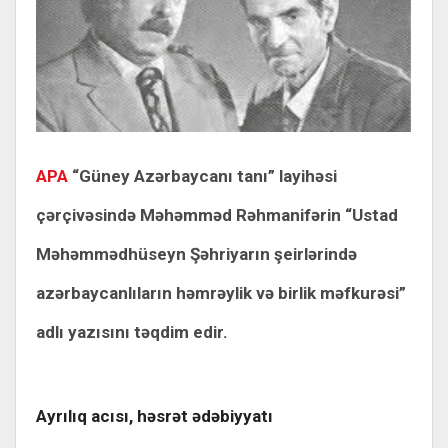
APA
“Güney Azərbaycanı tanı” layihəsi
çərçivəsində Məhəmməd Rəhmanifərin “Ustad
Məhəmmədhüseyn Şəhriyarın şeirlərində
azərbaycanlıların həmrəylik və birlik məfkurəsi”
adlı yazısını təqdim edir.
Ayrılıq acısı, həsrət ədəbiyyatı