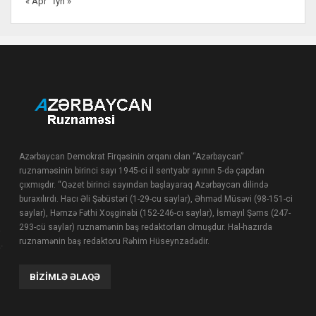
« Apr
İyn »
Azərbaycan Demokrat Firqəsinin orqanı olan “Azərbaycan”
ruznaməsinin birinci sayı 1945-ci il sentyabr ayının 5-də çapdan
çıxmışdır. “Qəzet birinci sayından başlayaraq Azərbaycan dilində
buraxılırdı. Hacı Əli Şəbüstəri (1-29-cu saylar), Əhməd Müsəvi (98-151-ci
saylar), Həmzə Fəthi Xoşginabi (152-246-cı saylar), İsmayıl Şəms (247-
293-cü saylar) ruznamənin baş redaktorları olmuşdur. Hal-hazırda
ruznamənin baş redaktoru Rəhim Hüseynzadədir.
BIZIMLƏ ƏLAQƏ