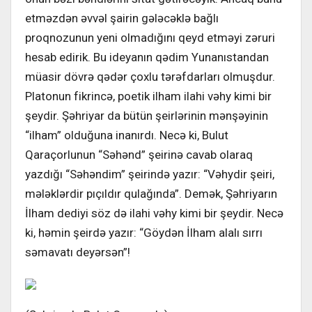
etməzdən əvvəl şairin gələcəklə bağlı
proqnozunun yeni olmadığını qeyd etməyi zəruri
hesab edirik. Bu ideyanın qədim Yunanıstandan
müasir dövrə qədər çoxlu tərəfdarları olmuşdur.
Platonun fikrincə, poetik ilham ilahi vəhy kimi bir
şeydir. Şəhriyar da bütün şeirlərinin mənşəyinin
“ilham” olduğuna inanırdı. Necə ki, Bulut
Qaraçorlunun “Səhənd” şeirinə cavab olaraq
yazdığı “Səhəndim” şeirində yazır: “Vəhydir şeiri,
mələklərdir pıçıldır qulağında”. Demək, Şəhriyarın
İlham dediyi söz də ilahi vəhy kimi bir şeydir. Necə
ki, həmin şeirdə yazır: “Göydən İlham alalı sırrı
səmavatı deyərsən”!