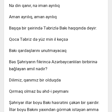
Nə din qanır, nə iman ayrılıq
Aman ayrılıq, aman ayrılıq
Başqa bir şeirində Təbrizlə Bakı haqqında deyir:
Qoca Təbriz də yüz min il keçsə
Bakı qardaşlarını unutmayacaq
Bəs Şəhriyarın fikrincə Azərbaycanlıları birbirinə
bağlayan amil nədir?
Dilimiz, qanımız bir olduqda
Qırmaq olmaz bu əhd-i peymanı
Şəhriyar illər boyu Bakı həsrətini çəkən bir şairdir.
İllər boyu Bakını yaxından görmək istəyən amma