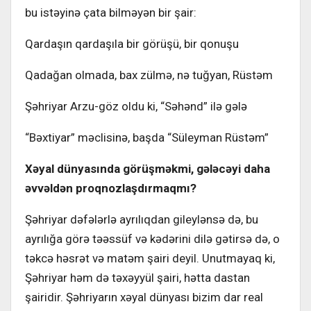
bu istəyinə çata bilməyən bir şair:
Qardaşın qardaşıla bir görüşü, bir qonuşu
Qadağan olmada, bax zülmə, nə tuğyan, Rüstəm
Şəhriyar Arzu-göz oldu ki, “Səhənd” ilə gələ
“Bəxtiyar” məclisinə, başda “Süleyman Rüstəm”
Xəyal dünyasında görüşməkmi, gələcəyi daha
əvvəldən proqnozlaşdırmaqmı?
Şəhriyar dəfələrlə ayrılıqdan gileylənsə də, bu
ayrılığa görə təəssüf və kədərini dilə gətirsə də, o
təkcə həsrət və matəm şairi deyil. Unutmayaq ki,
Şəhriyar həm də təxəyyül şairi, hətta dastan
şairidir. Şəhriyarın xəyal dünyası bizim dar real