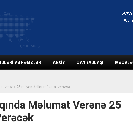
ƏDLƏRI VƏ RƏMZLƏR
ARXIV
QAN YADDAŞI
MƏQALƏ
at verənə 25 milyon dollar mükafat verəcək
qqında Məlumat Verənə 25
Verəcək