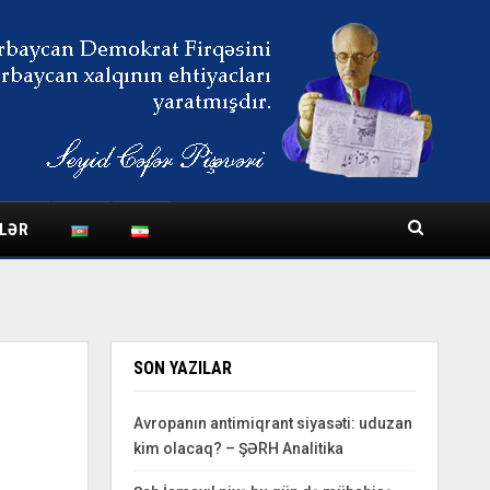
LƏR
SON YAZILAR
Avropanın antimiqrant siyasəti: uduzan
kim olacaq? – ŞƏRH Analitika