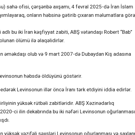
u) sahə ofisi, çərşənbə axşamı, 4 fevral 2025-də İran İslam
 yayımlayaraq, onların həbsinə gətirib çıxaran məlumatlara gör
ı bu iki İran kəşfiyyat zabiti, ABŞ vətəndaşı Robert “Bab”
lunan ölümü ilə əlaqəlidirlər.
inin əməkdaşı olub və 9 mart 2007-də Dubaydan Kiş adasına
 Levinsonun həbsdə öldüyünü göstərir.
edərək Levinsonun illər öncə İranı tərk etdiyini iddia edirlər.
irliyinin yüksək rütbəli zabitləridir. ABŞ Xəzinədarlıq
 2020-ci ilin dekabrında bu iki nəfəri Levinsonun oğurlanmas
ışdı.
tının yüksək vəzifəli şəxsləri Levinsonun oğurlanması və saxla