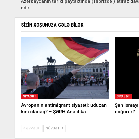
Azərbaycanın tarixi paytaxtında (Təbrizdə ) etiraz da
edir
SIZIN XOŞUNUZA GƏLƏ BILƏR
SIYASƏT
SIYASƏT
Avropanın antimiqrant siyasəti: uduzan
Şah İsmayı
kim olacaq? – ŞƏRH Analitika
doğurur?
ƏVVƏLKI
NÖVBƏTI