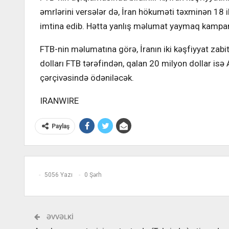
əmrlərini versələr də, İran hökuməti təxminən 18
imtina edib. Hətta yanlış məlumat yaymaq kampan
FTB-nin məlumatına görə, İranın iki kəşfiyyat zabi
dolları FTB tərəfindən, qalan 20 milyon dollar isə
çərçivəsində ödəniləcək.
IRANWIRE
Paylaş
5056 Yazı
0 Şərh
ƏVVƏLKI