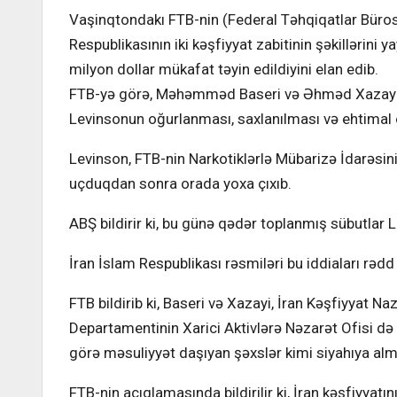
Vaşinqtondakı FTB-nin (Federal Təhqiqatlar Büros
Respublikasının iki kəşfiyyat zabitinin şəkillərini
milyon dollar mükafat təyin edildiyini elan edib.
FTB-yə görə, Məhəmməd Baseri və Əhməd Xazayi adl
Levinsonun oğurlanması, saxlanılması və ehtimal o
Levinson, FTB-nin Narkotiklərlə Mübarizə İdarəs
uçduqdan sonra orada yoxa çıxıb.
ABŞ bildirir ki, bu günə qədər toplanmış sübutlar
İran İslam Respublikası rəsmiləri bu iddiaları rədd 
FTB bildirib ki, Baseri və Xazayi, İran Kəşfiyyat Naz
Departamentinin Xarici Aktivlərə Nəzarət Ofisi də
görə məsuliyyət daşıyan şəxslər kimi siyahıya alm
FTB-nin açıqlamasında bildirilir ki, İran kəşfiyya