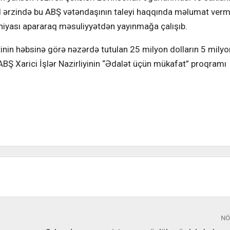
 il ərzində bu ABŞ vətəndaşının taleyi haqqında məlumat ve
iyası apararaq məsuliyyətdən yayınmağa çalışıb.
tinin həbsinə görə nəzərdə tutulan 25 milyon dolların 5 milyo
 ABŞ Xarici İşlər Nazirliyinin “Ədalət üçün mükafat” proqramı
NÖ