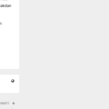
rməkdən
n
VBƏTI