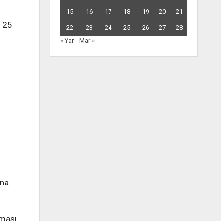
15
16
17
18
19
20
21
ə 25
22
23
24
25
26
27
28
« Yan
Mar »
ına
nması