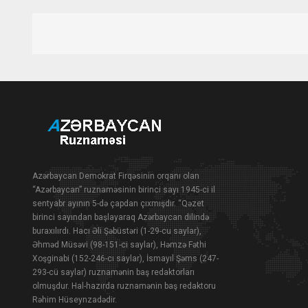
Azərbaycan Demokrat Firqəsinin orqanı olan
“Azərbaycan” ruznaməsinin birinci sayı 1945-ci il
sentyabr ayının 5-də çapdan çıxmışdır. “Qəzet
birinci sayından başlayaraq Azərbaycan dilində
buraxılırdı. Hacı Əli Şəbüstəri (1-29-cu saylar),
Əhməd Müsəvi (98-151-ci saylar), Həmzə Fəthi
Xoşginabi (152-246-cı saylar), İsmayıl Şəms (247-
293-cü saylar) ruznamənin baş redaktorları
olmuşdur. Hal-hazırda ruznamənin baş redaktoru
Rəhim Hüseynzadədir.