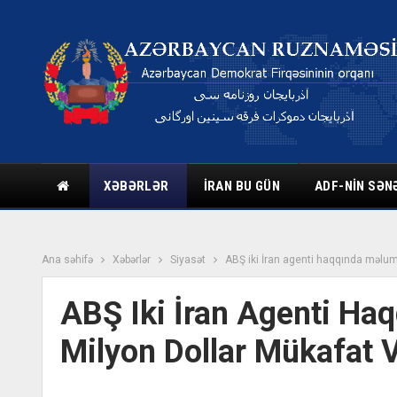
XƏBƏRLƏR
İRAN BU GÜN
ADF-NIN SƏN
Ana səhifə
Xəbərlər
Siyasət
ABŞ iki İran agenti haqqında məlum
ABŞ Iki İran Agenti Ha
Milyon Dollar Mükafat 