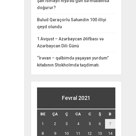
Şah İsmayıl niyə bu gün də mübahisə
doğurur?
Bulud Qaraçorlu Səhəndin 100 illiyi
qeyd olundu
1 Avqust – Azərbaycan Əlifbası və
Azərbaycan Dili Günü
“İrəvan – qəlbimdə yaşayan yurdum”
kitabının Stokholmda təqdimatı.
Fevral 2021
BE
ÇA
Ç
CA
C
Ş
B
1
2
3
4
5
6
7
8
9
10
11
12
13
14