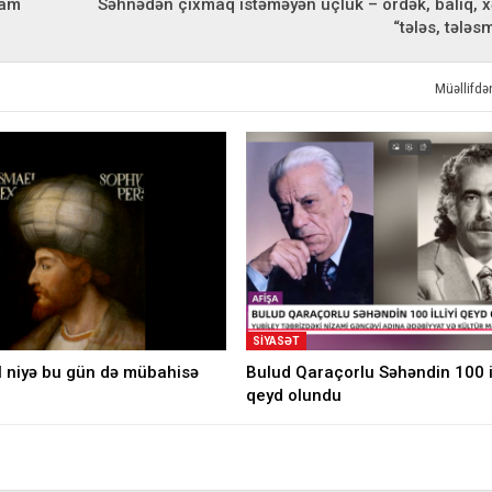
vam
Səhnədən çıxmaq istəməyən üçlük – ördək, balıq, 
“tələs, tələsm
Müəllifd
SIYASƏT
l niyə bu gün də mübahisə
Bulud Qaraçorlu Səhəndin 100 il
qeyd olundu