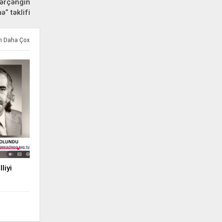
xərçəngin
ə” təklifi
ən Daha Çox
liyi