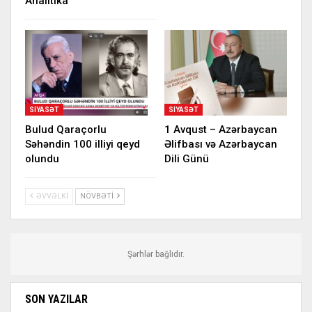
Analitika
SIYASƏT
SIYASƏT
Bulud Qaraçorlu
1 Avqust – Azərbaycan
Səhəndin 100 illiyi qeyd
Əlifbası və Azərbaycan
olundu
Dili Günü
ƏVVƏLKI
NÖVBƏTI
Şərhlər bağlıdır.
SON YAZILAR