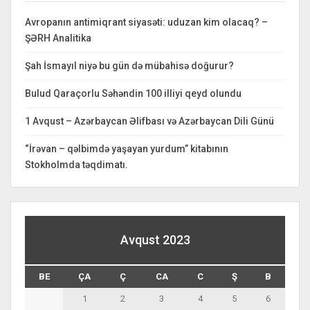
Avropanın antimiqrant siyasəti: uduzan kim olacaq? –
ŞƏRH Analitika
Şah İsmayıl niyə bu gün də mübahisə doğurur?
Bulud Qaraçorlu Səhəndin 100 illiyi qeyd olundu
1 Avqust – Azərbaycan Əlifbası və Azərbaycan Dili Günü
“İrəvan – qəlbimdə yaşayan yurdum” kitabının
Stokholmda təqdimatı.
Avqust 2023
BE
ÇA
Ç
CA
C
Ş
B
1
2
3
4
5
6