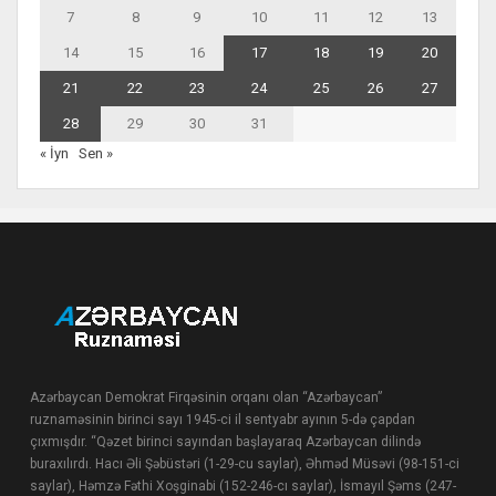
7
8
9
10
11
12
13
14
15
16
17
18
19
20
21
22
23
24
25
26
27
28
29
30
31
« İyn
Sen »
Azərbaycan Demokrat Firqəsinin orqanı olan “Azərbaycan”
ruznaməsinin birinci sayı 1945-ci il sentyabr ayının 5-də çapdan
çıxmışdır. “Qəzet birinci sayından başlayaraq Azərbaycan dilində
buraxılırdı. Hacı Əli Şəbüstəri (1-29-cu saylar), Əhməd Müsəvi (98-151-ci
saylar), Həmzə Fəthi Xoşginabi (152-246-cı saylar), İsmayıl Şəms (247-