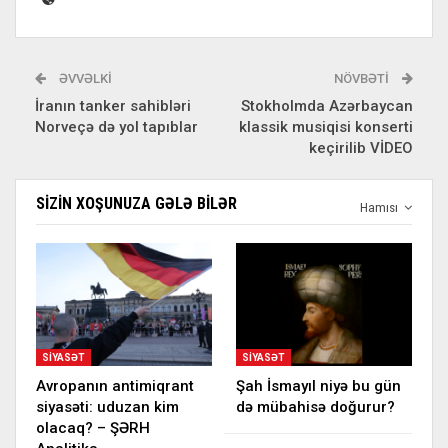
ƏVVƏLKI
NÖVBƏTI
İranın tanker sahibləri
Stokholmda Azərbaycan
Norveçə də yol tapıblar
klassik musiqisi konserti
keçirilib VİDEO
SIZIN XOŞUNUZA GƏLƏ BILƏR
Hamısı
SIYASƏT
SIYASƏT
Avropanın antimiqrant
Şah İsmayıl niyə bu gün
siyasəti: uduzan kim
də mübahisə doğurur?
olacaq? – ŞƏRH