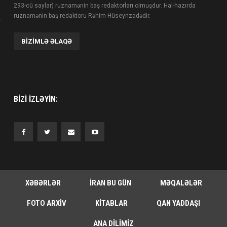
293-cü saylar) ruznamənin baş redaktorları olmuşdur. Hal-hazırda
ruznamənin baş redaktoru Rəhim Hüseynzadədir.
BIZIMLƏ ƏLAQƏ
BIZI IZLƏYIN:
XƏBƏRLƏR
İRAN BU GÜN
MƏQALƏLƏR
FOTO ARXIV
KITABLAR
QAN YADDAŞI
ANA DILIMIZ