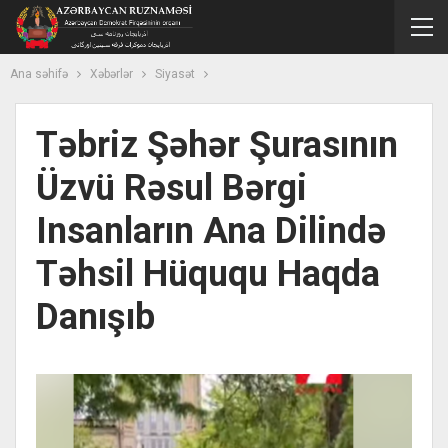
Ana səhifə
Xəbərlər
Siyasət
Təbriz Şəhər Şurasının
Üzvü Rəsul Bərgi
Insanların Ana Dilində
Təhsil Hüququ Haqda
Danışıb