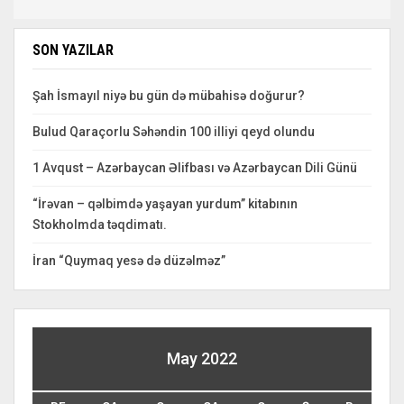
SON YAZILAR
Şah İsmayıl niyə bu gün də mübahisə doğurur?
Bulud Qaraçorlu Səhəndin 100 illiyi qeyd olundu
1 Avqust – Azərbaycan Əlifbası və Azərbaycan Dili Günü
“İrəvan – qəlbimdə yaşayan yurdum” kitabının
Stokholmda təqdimatı.
İran “Quymaq yesə də düzəlməz”
May 2022