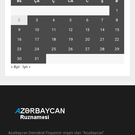
BE
ÇA
Ç
CA
C
Ş
B
1
2
3
4
5
6
7
8
9
10
11
12
13
14
15
16
17
18
19
20
21
22
23
24
25
26
27
28
29
30
31
« Apr
İyn »
Azərbaycan Demokrat Firqəsinin orqanı olan “Azərbaycan”