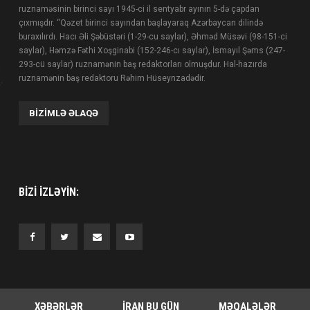
ruznaməsinin birinci sayı 1945-ci il sentyabr ayının 5-də çapdan
çıxmışdır. “Qəzet birinci sayından başlayaraq Azərbaycan dilində
buraxılırdı. Hacı Əli Şəbüstəri (1-29-cu saylar), Əhməd Müsəvi (98-151-ci
saylar), Həmzə Fəthi Xoşginabi (152-246-cı saylar), İsmayıl Şəms (247-
293-cü saylar) ruznamənin baş redaktorları olmuşdur. Hal-hazırda
ruznamənin baş redaktoru Rəhim Hüseynzadədir.
BIZIMLƏ ƏLAQƏ
BIZI IZLƏYIN:
XƏBƏRLƏR
İRAN BU GÜN
MƏQALƏLƏR