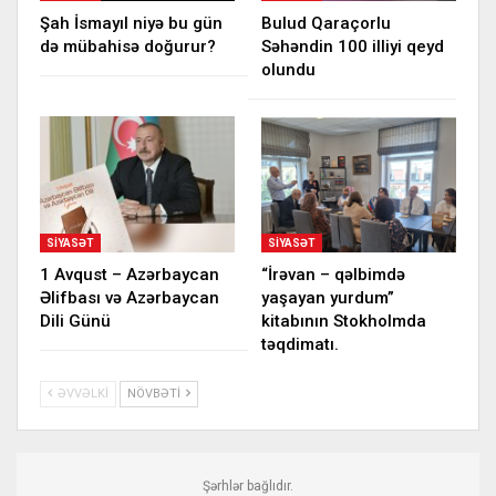
Şah İsmayıl niyə bu gün
Bulud Qaraçorlu
də mübahisə doğurur?
Səhəndin 100 illiyi qeyd
olundu
SIYASƏT
SIYASƏT
1 Avqust – Azərbaycan
“İrəvan – qəlbimdə
Əlifbası və Azərbaycan
yaşayan yurdum”
Dili Günü
kitabının Stokholmda
təqdimatı.
ƏVVƏLKI
NÖVBƏTI
Şərhlər bağlıdır.