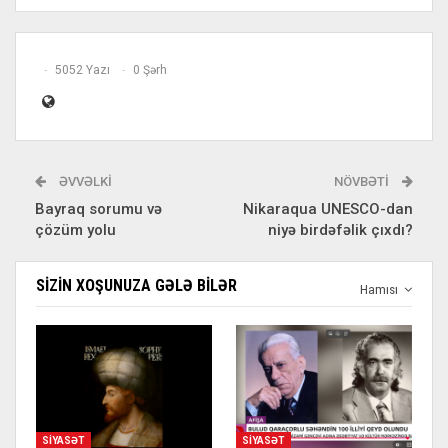
5052 Yazı
0 Şərh
ƏVVƏLKI
NÖVBƏTI
Bayraq sorumu və
Nikaraqua UNESCO-dan
çözüm yolu
niyə birdəfəlik çıxdı?
SIZIN XOŞUNUZA GƏLƏ BILƏR
Hamısı
SIYASƏT
SIYASƏT