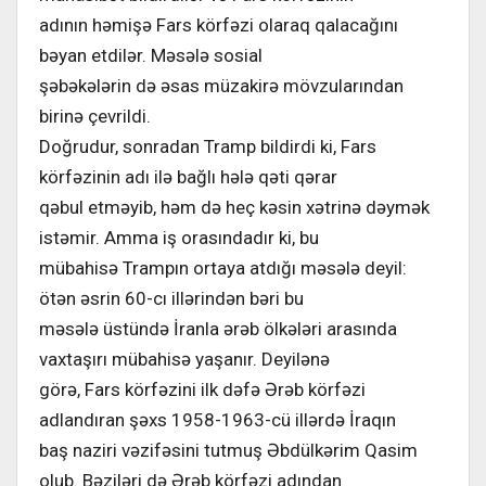
adının həmişə Fars körfəzi olaraq qalacağını
bəyan etdilər. Məsələ sosial
şəbəkələrin də əsas müzakirə mövzularından
birinə çevrildi.
Doğrudur, sonradan Tramp bildirdi ki, Fars
körfəzinin adı ilə bağlı hələ qəti qərar
qəbul etməyib, həm də heç kəsin xətrinə dəymək
istəmir. Amma iş orasındadır ki, bu
mübahisə Trampın ortaya atdığı məsələ deyil:
ötən əsrin 60-cı illərindən bəri bu
məsələ üstündə İranla ərəb ölkələri arasında
vaxtaşırı mübahisə yaşanır. Deyilənə
görə, Fars körfəzini ilk dəfə Ərəb körfəzi
adlandıran şəxs 1958-1963-cü illərdə İraqın
baş naziri vəzifəsini tutmuş Əbdülkərim Qasim
olub. Bəziləri də Ərəb körfəzi adından