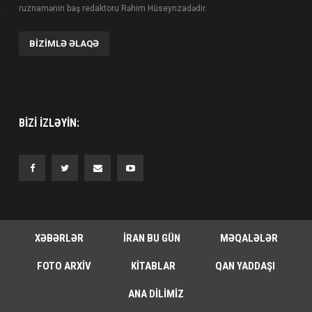
ruznamənin baş redaktoru Rəhim Hüseynzadədir.
BIZIMLƏ ƏLAQƏ
BIZI IZLƏYIN:
XƏBƏRLƏR
İRAN BU GÜN
MƏQALƏLƏR
FOTO ARXIV
KITABLAR
QAN YADDAŞI
ANA DILIMIZ