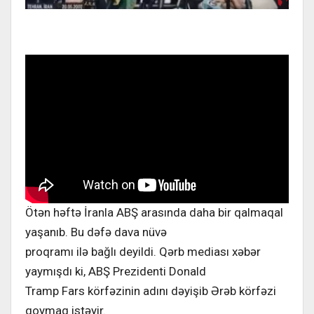
Ötən həftə İranla ABŞ arasında daha bir qalmaqal
yaşanıb. Bu dəfə dava nüvə
proqramı ilə bağlı deyildi. Qərb mediası xəbər
yaymışdı ki, ABŞ Prezidenti Donald
Tramp Fars körfəzinin adını dəyişib Ərəb körfəzi
qoymaq istəyir.