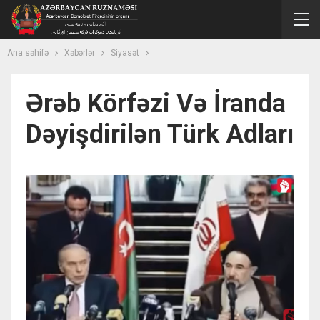
Ana səhifə
Xəbərlər
Siyasət
Ərəb Körfəzi Və İranda
Dəyişdirilən Türk Adları