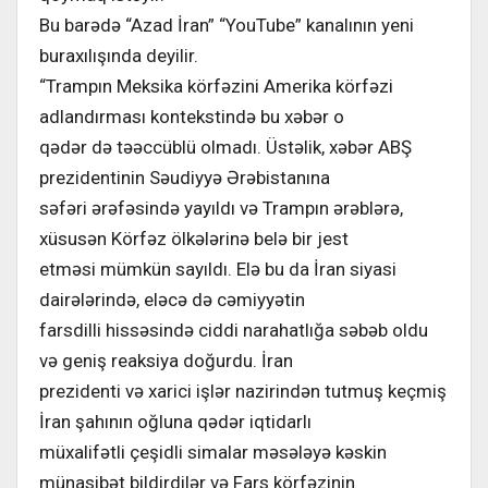
Bu barədə “Azad İran” “YouTube” kanalının yeni
buraxılışında deyilir.
“Trampın Meksika körfəzini Amerika körfəzi
adlandırması kontekstində bu xəbər o
qədər də təəccüblü olmadı. Üstəlik, xəbər ABŞ
prezidentinin Səudiyyə Ərəbistanına
səfəri ərəfəsində yayıldı və Trampın ərəblərə,
xüsusən Körfəz ölkələrinə belə bir jest
etməsi mümkün sayıldı. Elə bu da İran siyasi
dairələrində, eləcə də cəmiyyətin
farsdilli hissəsində ciddi narahatlığa səbəb oldu
və geniş reaksiya doğurdu. İran
prezidenti və xarici işlər nazirindən tutmuş keçmiş
İran şahının oğluna qədər iqtidarlı
müxalifətli çeşidli simalar məsələyə kəskin
münasibət bildirdilər və Fars körfəzinin