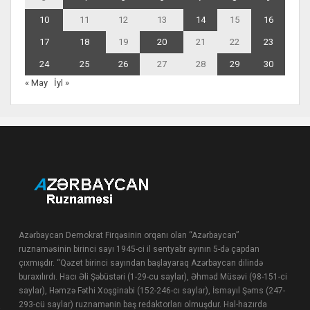
10
11
12
13
14
15
16
17
18
19
20
21
22
23
24
25
26
27
28
29
30
« May
İyl »
Azərbaycan Demokrat Firqəsinin orqanı olan “Azərbaycan”
ruznaməsinin birinci sayı 1945-ci il sentyabr ayının 5-də çapdan
çıxmışdır. “Qəzet birinci sayından başlayaraq Azərbaycan dilində
buraxılırdı. Hacı Əli Şəbüstəri (1-29-cu saylar), Əhməd Müsəvi (98-151-ci
saylar), Həmzə Fəthi Xoşginabi (152-246-cı saylar), İsmayıl Şəms (247-
293-cü saylar) ruznamənin baş redaktorları olmuşdur. Hal-hazırda