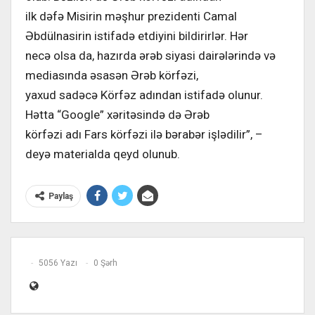
ilk dəfə Misirin məşhur prezidenti Camal
Əbdülnasirin istifadə etdiyini bildirirlər. Hər
necə olsa da, hazırda ərəb siyasi dairələrində və
mediasında əsasən Ərəb körfəzi,
yaxud sadəcə Körfəz adından istifadə olunur.
Hətta “Google” xəritəsində də Ərəb
körfəzi adı Fars körfəzi ilə bərabər işlədilir”, –
deyə materialda qeyd olunub.
Paylaş
5056 Yazı
0 Şərh