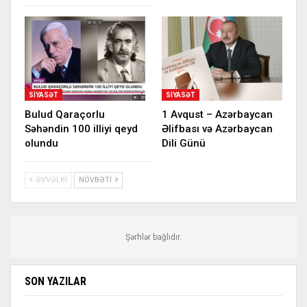
SIYASƏT
SIYASƏT
Bulud Qaraçorlu
1 Avqust – Azərbaycan
Səhəndin 100 illiyi qeyd
Əlifbası və Azərbaycan
olundu
Dili Günü
ƏVVƏLKI
NÖVBƏTI
Şərhlər bağlıdır.
SON YAZILAR