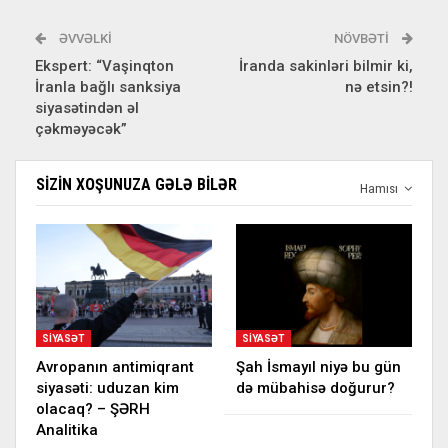
ƏVVƏLKI
NÖVBƏTI
Ekspert: “Vaşinqton
İranda sakinləri bilmir ki,
İranla bağlı sanksiya
nə etsin?!
siyasətindən əl
çəkməyəcək”
SIZIN XOŞUNUZA GƏLƏ BILƏR
Hamısı
SIYASƏT
SIYASƏT
Avropanın antimiqrant
Şah İsmayıl niyə bu gün
siyasəti: uduzan kim
də mübahisə doğurur?
olacaq? – ŞƏRH
Analitika