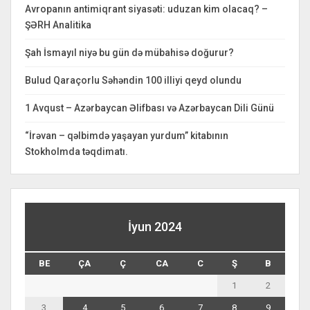
Avropanın antimiqrant siyasəti: uduzan kim olacaq? –
ŞƏRH Analitika
Şah İsmayıl niyə bu gün də mübahisə doğurur?
Bulud Qaraçorlu Səhəndin 100 illiyi qeyd olundu
1 Avqust – Azərbaycan Əlifbası və Azərbaycan Dili Günü
“İrəvan – qəlbimdə yaşayan yurdum” kitabının
Stokholmda təqdimatı.
İyun 2024
BE
ÇA
Ç
CA
C
Ş
B
1
2
3
4
5
6
7
8
9