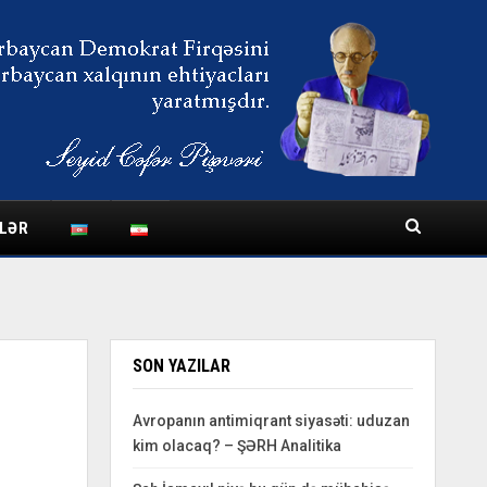
LƏR
SON YAZILAR
Avropanın antimiqrant siyasəti: uduzan
kim olacaq? – ŞƏRH Analitika