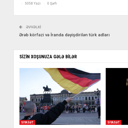
5058 Yazı
0 Şərh
ƏVVƏLKI
Ərəb körfəzi və İranda dəyişdirilən türk adları
SIZIN XOŞUNUZA GƏLƏ BILƏR
SIYASƏT
SIYASƏT