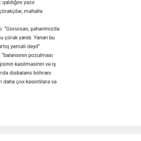
 qaldığını yazır.
çörəkçilər, məhəllə
b: “Görürsən, şəhərimizdə
bu çörək yanıb. Yanan bu
tıq yeməli deyil”.
si “balansının pozulması
isinin kəsilməsinin və iş
arda disbalans böhranı
n daha çox kəsintilərə və