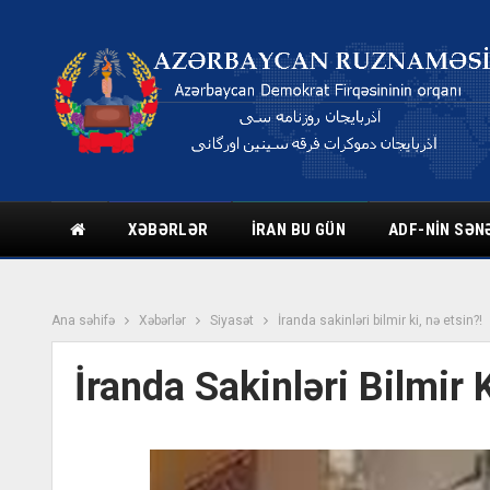
XƏBƏRLƏR
İRAN BU GÜN
ADF-NIN SƏN
Ana səhifə
Xəbərlər
Siyasət
İranda sakinləri bilmir ki, nə etsin?!
İranda Sakinləri Bilmir K