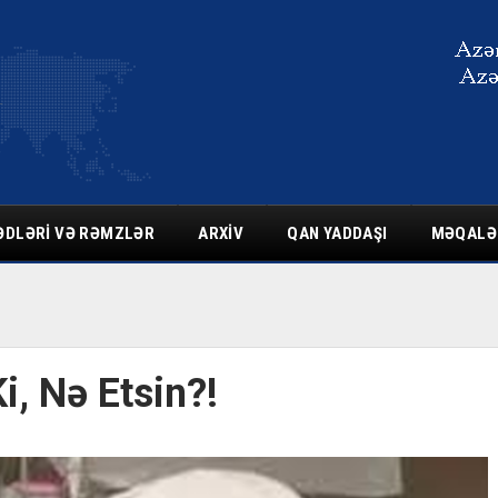
ƏDLƏRI VƏ RƏMZLƏR
ARXIV
QAN YADDAŞI
MƏQALƏ
i, Nə Etsin?!