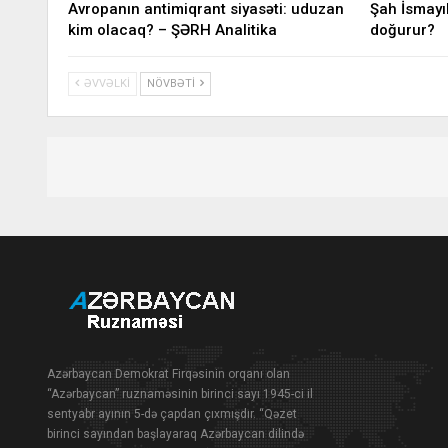
Avropanın antimiqrant siyasəti: uduzan
Şah İsmayı
kim olacaq? – ŞƏRH Analitika
doğurur?
ƏVVƏLKI
NÖVBƏTI
Azərbaycan Demokrat Firqəsinin orqanı olan
“Azərbaycan” ruznaməsinin birinci sayı 1945-ci il
sentyabr ayının 5-də çapdan çıxmışdır. “Qəzet
birinci sayından başlayaraq Azərbaycan dilində