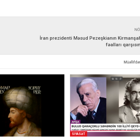
NÖ
İran prezidenti Məsud Pezeşkianın Kirmanşah
fəalları qarşısı
Müəllifd
SIYASƏT