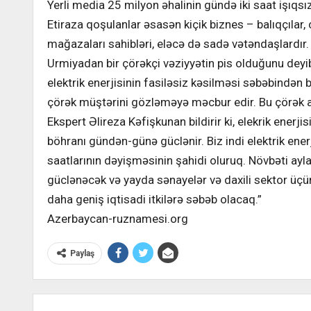
Yerli media 25 milyon əhalinin gündə iki saat işıqsız
Etiraza qoşulanlar əsasən kiçik biznes – balıqçılar, 
mağazaları sahibləri, eləcə də sadə vətəndaşlardır.
Urmiyadan bir çörəkçi vəziyyətin pis olduğunu deyi
elektrik enerjisinin fasiləsiz kəsilməsi səbəbindən 
çörək müştərini gözləməyə məcbur edir. Bu çörək ar
Ekspert Əlireza Kəfişkunan bildirir ki, elekrik enerji
böhranı gündən-günə güclənir. Biz indi elektrik enerj
saatlarının dəyişməsinin şahidi oluruq. Növbəti ayl
güclənəcək və yayda sənayelər və daxili sektor üçü
daha geniş iqtisadi itkilərə səbəb olacaq.”
Azerbaycan-ruznamesi.org
Paylaş