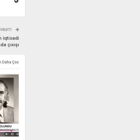
VBƏTI
 iqtisadi
nda çıxışı
ən Daha Çox