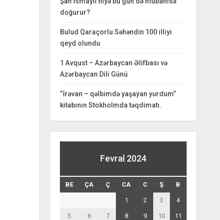
Şah İsmayıl niyə bu gün də mübahisə
doğurur?
Bulud Qaraçorlu Səhəndin 100 illiyi
qeyd olundu
1 Avqust – Azərbaycan Əlifbası və
Azərbaycan Dili Günü
“İrəvan – qəlbimdə yaşayan yurdum”
kitabının Stokholmda təqdimatı.
Fevral 2024
BE
ÇA
Ç
CA
C
Ş
B
1
2
3
4
5
6
7
8
9
10
11