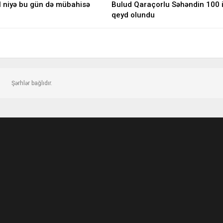
l niyə bu gün də mübahisə
Bulud Qaraçorlu Səhəndin 100 il
qeyd olundu
Şərhlər bağlıdır.