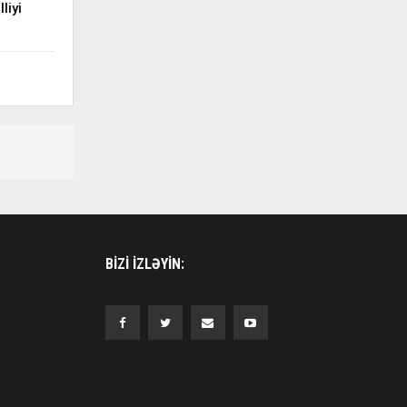
liyi
BIZI IZLƏYIN: