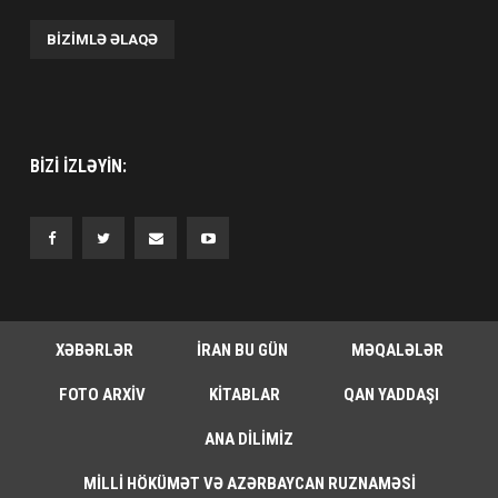
BIZIMLƏ ƏLAQƏ
BIZI IZLƏYIN:
XƏBƏRLƏR
İRAN BU GÜN
MƏQALƏLƏR
FOTO ARXIV
KITABLAR
QAN YADDAŞI
ANA DILIMIZ
MILLI HÖKÜMƏT VƏ AZƏRBAYCAN RUZNAMƏSI