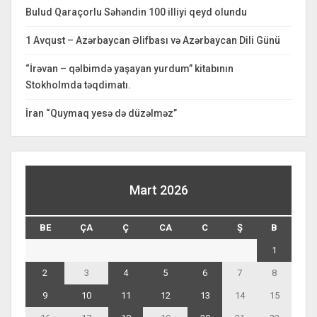
Bulud Qaraçorlu Səhəndin 100 illiyi qeyd olundu
1 Avqust – Azərbaycan Əlifbası və Azərbaycan Dili Günü
“İrəvan – qəlbimdə yaşayan yurdum” kitabının
Stokholmda təqdimatı.
İran “Quymaq yesə də düzəlməz”
Mart 2026
BE
ÇA
Ç
CA
C
Ş
B
1
2
3
4
5
6
7
8
9
10
11
12
13
14
15