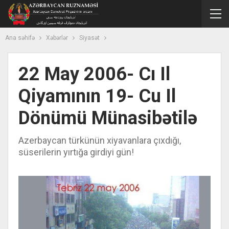
Ana səhifə
Xəbərlər
Siyasət
22 May 2006- Cı Il
Qiyamının 19- Cu Il
Dönümü Münasibətilə
Azerbaycan türkünün xiyavanlara çıxdığı,
süserilerin yırtığa girdiyi gün!