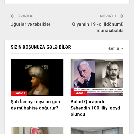
ƏVVƏLKI
NÖVBƏTI
Uğurlar və təbriklər
Qiyamin 19 -cı ildönümü
münasibətilə
SIZIN XOŞUNUZA GƏLƏ BILƏR
Hamısı
SIYASƏT
SIYASƏT
Şah İsmayıl niyə bu gün
Bulud Qaraçorlu
də mübahisə doğurur?
Səhəndin 100 illiyi qeyd
olundu