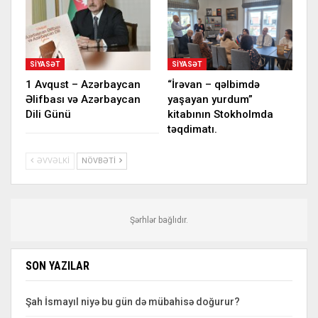
SIYASƏT
SIYASƏT
1 Avqust – Azərbaycan
“İrəvan – qəlbimdə
Əlifbası və Azərbaycan
yaşayan yurdum”
Dili Günü
kitabının Stokholmda
təqdimatı.
ƏVVƏLKI
NÖVBƏTI
Şərhlər bağlıdır.
SON YAZILAR
Şah İsmayıl niyə bu gün də mübahisə doğurur?