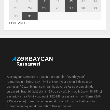
16
17
18
19
20
21
22
23
24
25
26
27
28
29
30
31
« Fev
Apr »
Azərbaycan Demokrat Firqəsinin orqanı olan “Azərbaycan”
ruznaməsinin birinci sayı 1945-ci il sentyabr ayının 5-də çapdan
çıxmışdır. “Qəzet birinci sayından başlayaraq Azərbaycan dilində
buraxılırdı. Hacı Əli Şəbüstəri (1-29-cu saylar), Əhməd Müsəvi (98-151-ci
saylar), Həmzə Fəthi Xoşginabi (152-246-cı saylar), İsmayıl Şəms (247-
293-cü saylar) ruznamənin baş redaktorları olmuşdur. Hal-hazırda
ruznamənin baş redaktoru Rəhim Hüseynzadədir.