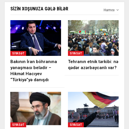
SIZIN XOŞUNUZA GƏLƏ BILƏR
Hamısı
SIYASƏT
SIYASƏT
Bakının İran böhranına
Tehranın etnik tərkibi: nə
yanaşması belədir –
qədər azərbaycanlı var?
Hikmət Hacıyev
“Türkiyə”yə danışdı
SIYASƏT
SIYASƏT