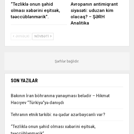
“Tezliklə onun şəhid
Avropanın antimiqrant
olması xəbərini eşitsək,
siyasəti: uduzan kim
təəccüblənmərik”.
olacaq? – ŞƏRH
Analitika
ƏVVƏLKI
NÖVBƏTI
Şərhlər bağlıdır.
SON YAZILAR
Bakının İran böhranına yanaşması belədir – Hikmət
Hacıyev “Türkiyə”yə danışdı
Tehranın etnik tərkibi: nə qədər azərbaycanlı var?
“Tezliklə onun şəhid olması xəbərini eşitsək,
təəccüblənmərik”.