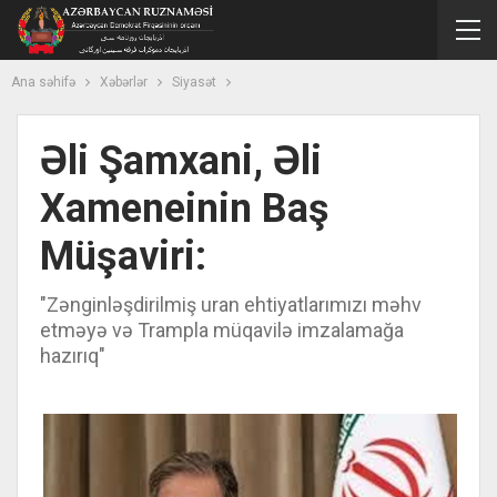
Ana səhifə
Xəbərlər
Siyasət
Əli Şamxani, Əli
Xameneinin Baş
Müşaviri:
"Zənginləşdirilmiş uran ehtiyatlarımızı məhv
etməyə və Trampla müqavilə imzalamağa
hazırıq"