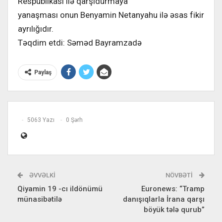
Respublikası ilə qarşıdurmaya
yanaşması onun Benyamin Netanyahu ilə əsas fikir
ayrılığıdır.
Təqdim etdi: Səməd Bayramzadə
Paylaş
5063 Yazı
0 Şərh
ƏVVƏLKI
NÖVBƏTI
Qiyamin 19 -cı ildönümü
Euronews: “Tramp
münasibətilə
danışıqlarla İrana qarşı
böyük tələ qurub”