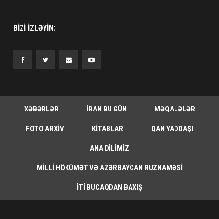
BIZI IZLƏYIN:
XƏBƏRLƏR
İRAN BU GÜN
MƏQALƏLƏR
FOTO ARXIV
KITABLAR
QAN YADDAŞI
ANA DILIMIZ
MILLI HÖKÜMƏT VƏ AZƏRBAYCAN RUZNAMƏSI
İTI BUCAQDAN BAXIŞ