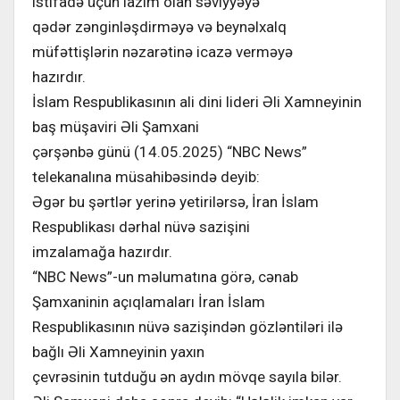
istifadə üçün lazım olan səviyyəyə
qədər zənginləşdirməyə və beynəlxalq
müfəttişlərin nəzarətinə icazə verməyə
hazırdır.
İslam Respublikasının ali dini lideri Əli Xamneyinin
baş müşaviri Əli Şamxani
çərşənbə günü (14.05.2025) “NBC News”
telekanalına müsahibəsində deyib:
Əgər bu şərtlər yerinə yetirilərsə, İran İslam
Respublikası dərhal nüvə sazişini
imzalamağa hazırdır.
“NBC News”-un məlumatına görə, cənab
Şamxaninin açıqlamaları İran İslam
Respublikasının nüvə sazişindən gözləntiləri ilə
bağlı Əli Xamneyinin yaxın
çevrəsinin tutduğu ən aydın mövqe sayıla bilər.