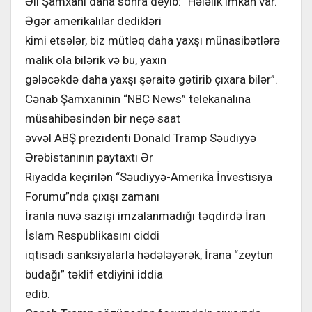
Əli Şamxani daha sonra deyib: “Hələlik imkan var.
Əgər amerikalılar dedikləri
kimi etsələr, biz mütləq daha yaxşı münasibətlərə
malik ola bilərik və bu, yaxın
gələcəkdə daha yaxşı şəraitə gətirib çıxara bilər”.
Cənab Şamxaninin “NBC News” telekanalına
müsahibəsindən bir neçə saat
əvvəl ABŞ prezidenti Donald Tramp Səudiyyə
Ərəbistanının paytaxtı Ər
Riyadda keçirilən “Səudiyyə-Amerika İnvestisiya
Forumu”nda çıxışı zamanı
İranla nüvə sazişi imzalanmadığı təqdirdə İran
İslam Respublikasını ciddi
iqtisadi sanksiyalarla hədələyərək, İrana “zeytun
budağı” təklif etdiyini iddia
edib.