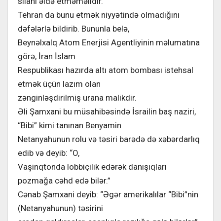
silahı əldə etməməlidir.
Tehran da bunu etmək niyyətində olmadığını
dəfələrlə bildirib. Bununla belə,
Beynəlxalq Atom Enerjisi Agentliyinin məlumatına
görə, İran İslam
Respublikası hazırda altı atom bombası istehsal
etmək üçün lazım olan
zənginləşdirilmiş urana malikdir.
Əli Şamxani bu müsahibəsində İsrailin baş naziri,
“Bibi” kimi tanınan Benyamin
Netanyahunun rolu və təsiri barədə də xəbərdarlıq
edib və deyib: “O,
Vaşinqtonda lobbiçilik edərək danışıqları
pozmağa cəhd edə bilər.”
Cənab Şamxani deyib: “Əgər amerikalılar “Bibi”nin
(Netanyahunun) təsirini