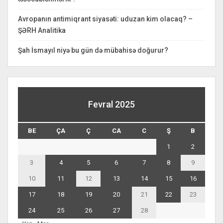
Avropanın antimiqrant siyasəti: uduzan kim olacaq? –
ŞƏRH Analitika
Şah İsmayıl niyə bu gün də mübahisə doğurur?
Fevral 2025
BE
ÇA
Ç
CA
C
Ş
B
1
2
3
4
5
6
7
8
9
10
11
12
13
14
15
16
17
18
19
20
21
22
23
24
25
26
27
28