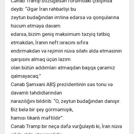
Cənab Tramp sözügedən forumdakı çıxışında
deyib: “Əgər İran rəhbərliyi bu
zeytun budağından imtina edərsə və qonşularına
hücum etməyə davam
edərsə, bizim geniş maksimum təzyiq tətbiq
etməkdən, İranın neft ixracını sıfıra
endirməkdən və rejimin nüvə silahı əldə etməsinin
qarşısını almaq üçün lazım
olan bütün addımları atmaqdan başqa çarəmiz
qalmayacaq.”
Cənab Şamxani ABŞ prezidentinin səs tonu və
davamlı təhdidlərindən
narazılığını bildirib: “O, zeytun budağından danışır.
Biz belə bir şey görməmişik,
hamısı tikanlı məftildir”.
Cənab Tramp bir neçə dəfə vurğulayıb ki, İran nüvə