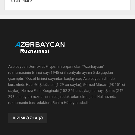
« Yan
Mar »
Azərbaycan Demokrat Firqəsinin orqanı olan “Azərbaycan”
ruznaməsinin birinci sayı 1945-ci il sentyabr ayının 5-də çapdan
çıxmışdır. “Qəzet birinci sayından başlayaraq Azərbaycan dilində
buraxılırdı. Hacı Əli Şəbüstəri (1-29-cu saylar), Əhməd Müsəvi (98-151-ci
saylar), Həmzə Fəthi Xoşginabi (152-246-cı saylar), İsmayıl Şəms (247-
293-cü saylar) ruznamənin baş redaktorları olmuşdur. Hal-hazırda
ruznamənin baş redaktoru Rəhim Hüseynzadədir.
BIZIMLƏ ƏLAQƏ