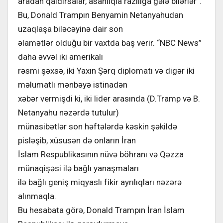
aradan qaldırsalar, asanlıqla razılığa gələ bilərlər”.
Bu, Donald Trampın Benyamin Netanyahudan
uzaqlaşa biləcəyinə dair son
əlamətlər olduğu bir vaxtda baş verir. “NBC News”
daha əvvəl iki amerikalı
rəsmi şəxsə, iki Yaxın Şərq diplomatı və digər iki
məlumatlı mənbəyə istinadən
xəbər vermişdi ki, iki lider arasında (D.Tramp və B.
Netanyahu nəzərdə tutulur)
münasibətlər son həftələrdə kəskin şəkildə
pisləşib, xüsusən də onların İran
İslam Respublikasının nüvə böhranı və Qəzza
münaqişəsi ilə bağlı yanaşmaları
ilə bağlı geniş miqyaslı fikir ayrılıqları nəzərə
alınmaqla.
Bu hesabata görə, Donald Trampın İran İslam