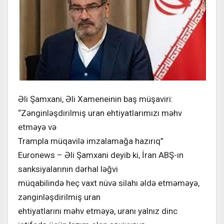
Əli Şamxani, Əli Xameneinin baş müşaviri:
“Zənginləşdirilmiş uran ehtiyatlarımızı məhv
etməyə və
Trampla müqavilə imzalamağa hazırıq”
Euronews – Əli Şamxani deyib ki, İran ABŞ-ın
sanksiyalarının dərhal ləğvi
müqabilində heç vaxt nüvə silahı əldə etməməyə,
zənginləşdirilmiş uran
ehtiyatlarını məhv etməyə, uranı yalnız dinc