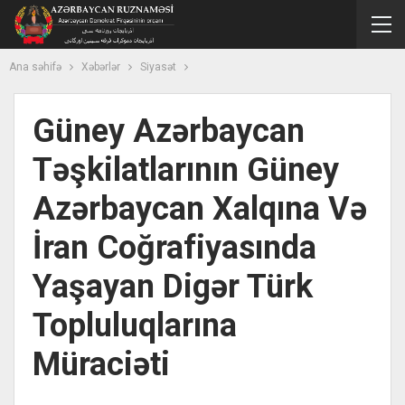
Ana səhifə
Xəbərlər
Siyasət
Güney Azərbaycan
Təşkilatlarının Güney
Azərbaycan Xalqına Və
İran Coğrafiyasında
Yaşayan Digər Türk
Topluluqlarına
Müraciəti