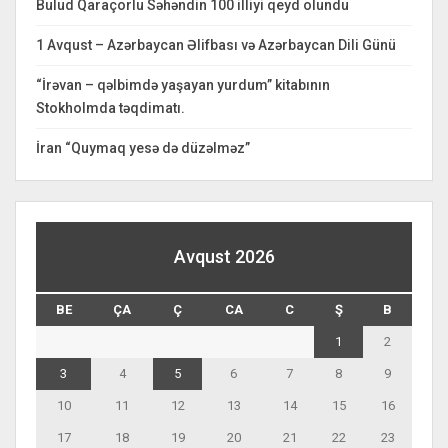
Bulud Qaraçorlu Səhəndin 100 illiyi qeyd olundu
1 Avqust – Azərbaycan Əlifbası və Azərbaycan Dili Günü
“İrəvan – qəlbimdə yaşayan yurdum” kitabının
Stokholmda təqdimatı.
İran “Quymaq yesə də düzəlməz”
Avqust 2026
BE
ÇA
Ç
CA
C
Ş
B
1
2
3
4
5
6
7
8
9
10
11
12
13
14
15
16
17
18
19
20
21
22
23