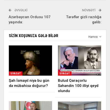
ƏVVƏLKI
NÖVBƏTI
Azərbaycan Ordusu 107
Tərəflər gizli razılığa
yaşında:
gəlib:
SIZIN XOŞUNUZA GƏLƏ BILƏR
Hamısı
SIYASƏT
SIYASƏT
Şah İsmayıl niyə bu gün
Bulud Qaraçorlu
də mübahisə doğurur?
Səhəndin 100 illiyi qeyd
olundu