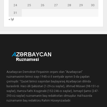
24
25
26
27
28
29
30
31
« İyl
Azərbaycan Demokrat Firqəsinin orqanı olan “Azərbaycan”
ruznaməsinin birinci sayı 1945-ci il sentyabr ayının 5-də çapdan
çıxmışdır. “Qəzet birinci sayından başlayaraq Azərbaycan dilində
buraxılırdı. Hacı Əli Şəbüstəri (1-29-cu saylar), Əhməd Müsəvi (98-151-ci
saylar), Həmzə Fəthi Xoşginabi (152-246-cı saylar), İsmayıl Şəms (247-
293-cü saylar) ruznamənin baş redaktorları olmuşdur. Hal-hazırda
ruznamənin baş redaktoru Rəhim Hüseynzadədir.