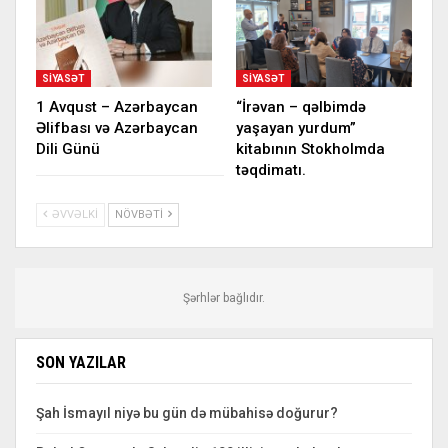
SIYASƏT
SIYASƏT
1 Avqust – Azərbaycan
“İrəvan – qəlbimdə
Əlifbası və Azərbaycan
yaşayan yurdum”
Dili Günü
kitabının Stokholmda
təqdimatı.
ƏVVƏLKI
NÖVBƏTI
Şərhlər bağlıdır.
SON YAZILAR
Şah İsmayıl niyə bu gün də mübahisə doğurur?