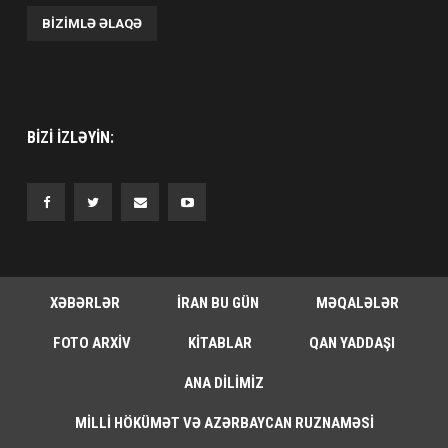
BIZIMLƏ ƏLAQƏ
BIZI IZLƏYIN:
XƏBƏRLƏR
İRAN BU GÜN
MƏQALƏLƏR
FOTO ARXIV
KITABLAR
QAN YADDAŞI
ANA DILIMIZ
MILLI HÖKÜMƏT VƏ AZƏRBAYCAN RUZNAMƏSI