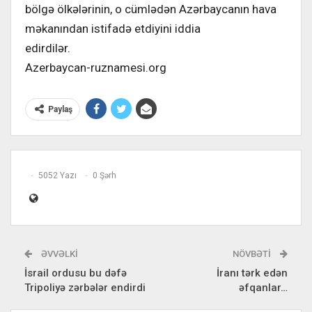
bölgə ölkələrinin, o cümlədən Azərbaycanın hava
məkanından istifadə etdiyini iddia
edirdilər.
Azerbaycan-ruznamesi.org
Paylaş
5052 Yazı
0 Şərh
ƏVVƏLKI
NÖVBƏTI
İsrail ordusu bu dəfə
İranı tərk edən
Tripoliyə zərbələr endirdi
əfqanlar…