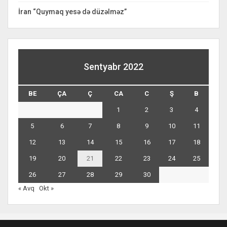
İran “Quymaq yesə də düzəlməz”
Sentyabr 2022
BE
ÇA
Ç
CA
C
Ş
B
1
2
3
4
5
6
7
8
9
10
11
12
13
14
15
16
17
18
19
20
21
22
23
24
25
26
27
28
29
30
« Avq
Okt »