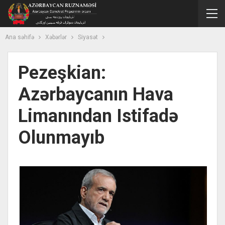
Ana səhifə
Xəbərlər
Siyasət
Pezeşkian:
Azərbaycanın Hava
Limanından Istifadə
Olunmayıb