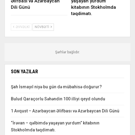
Əlifbası və Azərbaycan
yaşayan yurdum”
Dili Günü
kitabının Stokholmda
təqdimatı.
ƏVVƏLKI
NÖVBƏTI
Şərhlər bağlıdır.
SON YAZILAR
Şah İsmayıl niyə bu gün də mübahisə doğurur?
Bulud Qaraçorlu Səhəndin 100 illiyi qeyd olundu
1 Avqust – Azərbaycan Əlifbası və Azərbaycan Dili Günü
“İrəvan – qəlbimdə yaşayan yurdum” kitabının
Stokholmda təqdimatı.