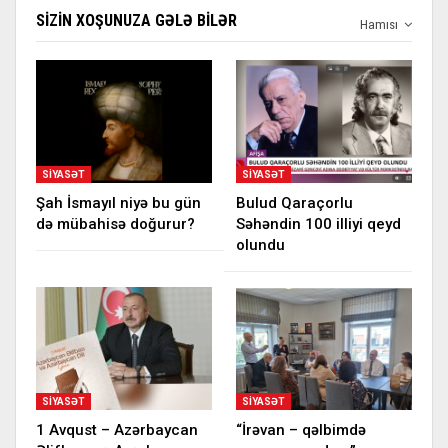
SIZIN XOŞUNUZA GƏLƏ BILƏR
Hamısı
SIYASƏT
SIYASƏT
Şah İsmayıl niyə bu gün
Bulud Qaraçorlu
də mübahisə doğurur?
Səhəndin 100 illiyi qeyd
olundu
SIYASƏT
SIYASƏT
1 Avqust – Azərbaycan
“İrəvan – qəlbimdə