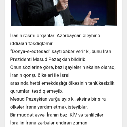
İranın rəsmi orqanları Azərbaycan əleyhinə
iddiaları təsdiqləmir.
“Donya-e-eqtesad” saytı xəbər verir ki, bunu İran
Prezidenti Məsud Pezeşkian bildirib.
Onun sözlərinə görə, bəzi şayiələrin əksinə olaraq,
İranın qonşu ölkələri ilə İsrail
arasında hərbi əməkdaşlığı ölkəsinin təhlükəsizlik
qurumları təsdiqləməyib.
Məsud Pezeşkian vurğulayıb ki, əksinə bir sıra
ölkələr İrana yardım etmək istəyiblər.
Bir müddət əvvəl İranın bəzi KİV və təhlilçiləri
İsrailin İrana zərbələr endirən zaman