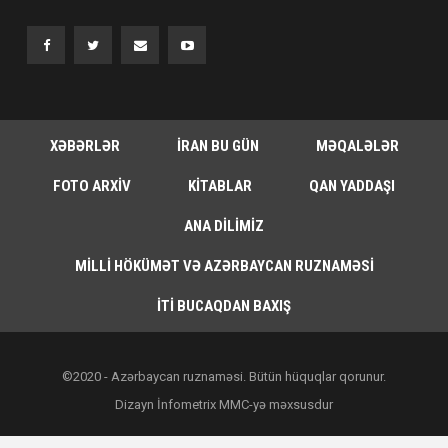
XƏBƏRLƏR
İRAN BU GÜN
MƏQALƏLƏR
FOTO ARXIV
KITABLAR
QAN YADDAŞI
ANA DILIMIZ
MILLI HÖKÜMƏT VƏ AZƏRBAYCAN RUZNAMƏSI
İTI BUCAQDAN BAXIŞ
©2020 - Azərbaycan ruznaməsi. Bütün hüquqlar qorunur.
Dizayn İnfometrix MMC-yə məxsusdur