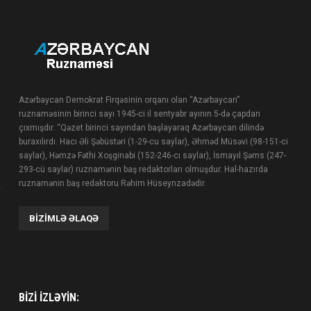
Azərbaycan Demokrat Firqəsinin orqanı olan “Azərbaycan”
ruznaməsinin birinci sayı 1945-ci il sentyabr ayının 5-də çapdan
çıxmışdır. “Qəzet birinci sayından başlayaraq Azərbaycan dilində
buraxılırdı. Hacı Əli Şəbüstəri (1-29-cu saylar), Əhməd Müsəvi (98-151-ci
saylar), Həmzə Fəthi Xoşginabi (152-246-cı saylar), İsmayıl Şəms (247-
293-cü saylar) ruznamənin baş redaktorları olmuşdur. Hal-hazırda
ruznamənin baş redaktoru Rəhim Hüseynzadədir.
BIZIMLƏ ƏLAQƏ
BIZI IZLƏYIN: