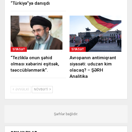
“Türkiyə”yə danışdı
SIYASƏT
SIYASƏT
“Tezliklə onun şəhid
Avropanın antimiqrant
olması xəbərini eşitsək,
siyasəti: uduzan kim
təəccüblənmərik”.
olacaq? – ŞƏRH
Analitika
ƏVVƏLKI
NÖVBƏTI
Şərhlər bağlıdır.