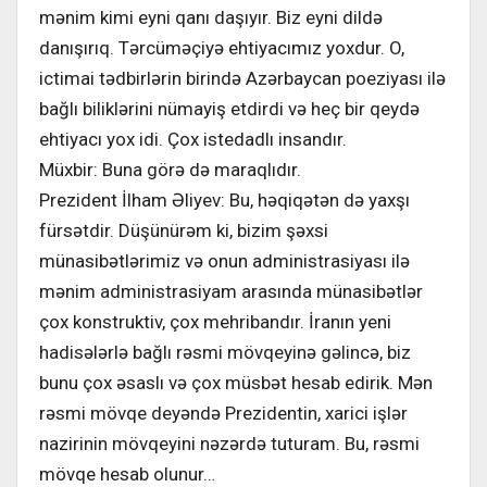
mənim kimi eyni qanı daşıyır. Biz eyni dildə
danışırıq. Tərcüməçiyə ehtiyacımız yoxdur. O,
ictimai tədbirlərin birində Azərbaycan poeziyası ilə
bağlı biliklərini nümayiş etdirdi və heç bir qeydə
ehtiyacı yox idi. Çox istedadlı insandır.
Müxbir: Buna görə də maraqlıdır.
Prezident İlham Əliyev: Bu, həqiqətən də yaxşı
fürsətdir. Düşünürəm ki, bizim şəxsi
münasibətlərimiz və onun administrasiyası ilə
mənim administrasiyam arasında münasibətlər
çox konstruktiv, çox mehribandır. İranın yeni
hadisələrlə bağlı rəsmi mövqeyinə gəlincə, biz
bunu çox əsaslı və çox müsbət hesab edirik. Mən
rəsmi mövqe deyəndə Prezidentin, xarici işlər
nazirinin mövqeyini nəzərdə tuturam. Bu, rəsmi
mövqe hesab olunur…