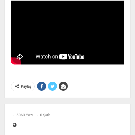
Paylaş
5063 Yazı
0 Şərh