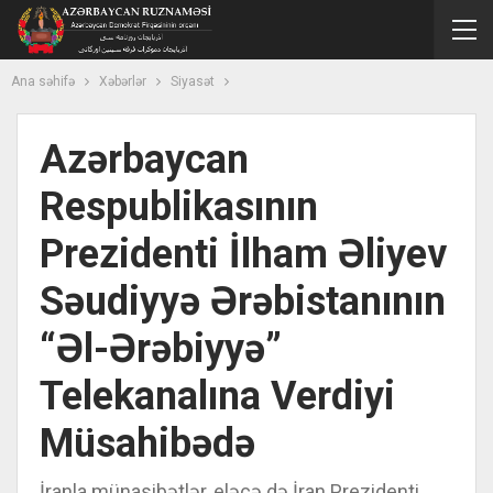
Ana səhifə
Xəbərlər
Siyasət
Azərbaycan
Respublikasının
Prezidenti İlham Əliyev
Səudiyyə Ərəbistanının
“Əl-Ərəbiyyə”
Telekanalına Verdiyi
Müsahibədə
İranla münasibətlər, eləcə də İran Prezidenti