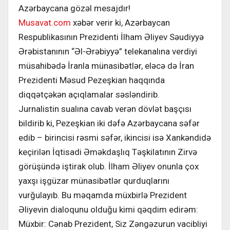
Azərbaycana gözəl mesajdır!
Musavat.com
xəbər verir ki, Azərbaycan
Respublikasının Prezidenti İlham Əliyev Səudiyyə
Ərəbistanının “Əl-Ərəbiyyə” telekanalına verdiyi
müsahibədə İranla münasibətlər, eləcə də İran
Prezidenti Məsud Pezeşkian haqqında
diqqətçəkən açıqlamalar səsləndirib.
Jurnalistin sualına cavab verən dövlət başçısı
bildirib ki, Pezeşkian iki dəfə Azərbaycana səfər
edib – birincisi rəsmi səfər, ikincisi isə Xankəndidə
keçirilən İqtisadi Əməkdaşlıq Təşkilatının Zirvə
görüşündə iştirak olub. İlham Əliyev onunla çox
yaxşı işgüzar münasibətlər qurduqlarını
vurğulayıb. Bu məqamda müxbirlə Prezident
Əliyevin dialoqunu olduğu kimi qəqdim edirəm:
Müxbir: Cənab Prezident, Siz Zəngəzurun vacibliyi