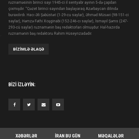
ruznaməsinin birinci sayı 1945-ci il sentyabr ayının 5-də çapdan
çıxmışdır. “Qəzet birinci sayından başlayaraq Azərbaycan dilində
buraxılırdı. Hacı Əli Şəbüstəri (1-29-cu saylar), Əhməd Müsəvi (98-151-ci
saylar), Həmzə Fəthi Xoşginabi (152-246-cı saylar), İsmayıl Şəms (247-
293-cü saylar) ruznamənin baş redaktorları olmuşdur. Hal-hazırda
ruznamənin baş redaktoru Rəhim Hüseynzadədir.
BIZIMLƏ ƏLAQƏ
BIZI IZLƏYIN:
XƏBƏRLƏR
İRAN BU GÜN
MƏQALƏLƏR