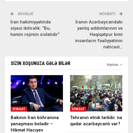
ƏVVƏLKI
NÖVBƏTI
İran hakimiyyətində
İranın Azərbaycandakı
siyasi ikitirəlik: “Bu,
yanlış addımlarının və
həmin rejimin xislətidir”
Həqiqətpur kimi
insanların fəaliyyətinin
nəticəsi…
SIZIN XOŞUNUZA GƏLƏ BILƏR
Hamısı
SIYASƏT
SIYASƏT
Bakının İran böhranına
Tehranın etnik tərkibi: nə
yanaşması belədir –
qədər azərbaycanlı var?
Hikmət Hacıyev