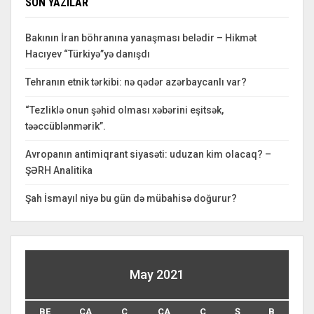
SON YAZILAR
Bakının İran böhranına yanaşması belədir – Hikmət
Hacıyev “Türkiyə”yə danışdı
Tehranın etnik tərkibi: nə qədər azərbaycanlı var?
“Tezliklə onun şəhid olması xəbərini eşitsək,
təəccüblənmərik”.
Avropanın antimiqrant siyasəti: uduzan kim olacaq? –
ŞƏRH Analitika
Şah İsmayıl niyə bu gün də mübahisə doğurur?
May 2021
BE
ÇA
Ç
CA
C
Ş
B