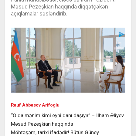
Məsud Pezeşkian haqqında diqqətçəkən
açıqlamalar səsləndirib.
Rauf Abbasov Arifoglu
“O da mənim kimi eyni qanı daşıyır” – İlham Əliyev
Məsud Pezeşkian haqqında
Möhtəşəm, tarixi ifadədir! Bütün Güney