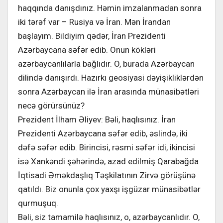
haqqında danışdınız. Həmin imzalanmadan sonra
iki tərəf var – Rusiya və İran. Mən İrandan
başlayım. Bildiyim qədər, İran Prezidenti
Azərbaycana səfər edib. Onun kökləri
azərbaycanlılarla bağlıdır. O, burada Azərbaycan
dilində danışırdı. Hazırkı geosiyasi dəyişikliklərdən
sonra Azərbaycan ilə İran arasında münasibətləri
necə görürsünüz?
Prezident İlham Əliyev: Bəli, haqlısınız. İran
Prezidenti Azərbaycana səfər edib, əslində, iki
dəfə səfər edib. Birincisi, rəsmi səfər idi, ikincisi
isə Xankəndi şəhərində, azad edilmiş Qarabağda
İqtisadi Əməkdaşlıq Təşkilatının Zirvə görüşünə
qatıldı. Biz onunla çox yaxşı işgüzar münasibətlər
qurmuşuq.
Bəli, siz tamamilə haqlısınız, o, azərbaycanlıdır. O,