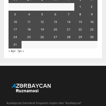
1
2
3
4
5
6
7
8
9
10
11
12
13
14
15
16
17
18
19
20
21
22
23
24
25
26
27
28
29
30
31
« Apr
İyn »
Azərbaycan Demokrat Firqəsinin orqanı olan “Azərbaycan”