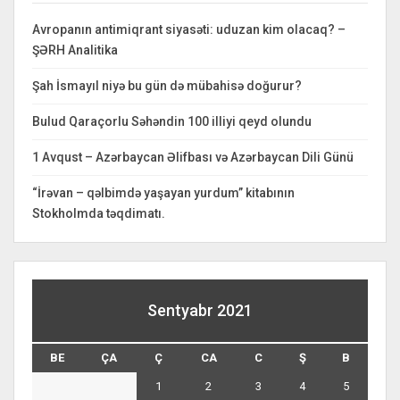
Avropanın antimiqrant siyasəti: uduzan kim olacaq? –
ŞƏRH Analitika
Şah İsmayıl niyə bu gün də mübahisə doğurur?
Bulud Qaraçorlu Səhəndin 100 illiyi qeyd olundu
1 Avqust – Azərbaycan Əlifbası və Azərbaycan Dili Günü
“İrəvan – qəlbimdə yaşayan yurdum” kitabının
Stokholmda təqdimatı.
Sentyabr 2021
BE
ÇA
Ç
CA
C
Ş
B
1
2
3
4
5