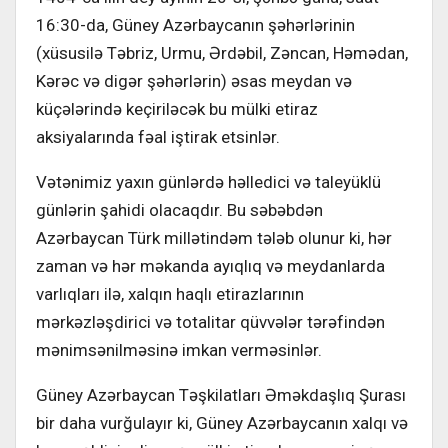
16:30-da, Güney Azərbaycanın şəhərlərinin
(xüsusilə Təbriz, Urmu, Ərdəbil, Zəncan, Həmədan,
Kərəc və digər şəhərlərin) əsas meydan və
küçələrində keçiriləcək bu mülki etiraz
aksiyalarında fəal iştirak etsinlər.
Vətənimiz yaxın günlərdə həlledici və taleyüklü
günlərin şahidi olacaqdır. Bu səbəbdən
Azərbaycan Türk millətindəm tələb olunur ki, hər
zaman və hər məkanda ayıqlıq və meydanlarda
varlıqları ilə, xalqın haqlı etirazlarının
mərkəzləşdirici və totalitar qüvvələr tərəfindən
mənimsənilməsinə imkan verməsinlər.
Güney Azərbaycan Təşkilatları Əməkdaşlıq Şurası
bir daha vurğulayır ki, Güney Azərbaycanın xalqı və