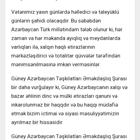
Vətənimiz yaxın günlərdə həlledici və taleyüklü
günlərin şahidi olacaqdır. Bu səbəbdən
Azərbaycan Türk millətindəm tələb olunur ki, hər
zaman və hər məkanda ayıqlıq və meydanlarda
varlıqları ilə, xalqın haqlı etirazlarının
mərkəzləşdirici və totalitar qüvvələr tərəfindən
mənimsənilməsinə imkan verməsinlər.
Güney Azərbaycan Təşkilatları Əməkdaşlıq Şurası
bir daha vurğulayır ki, Güney Azərbaycanın xalqı və
bazar əhlinin dinc və mülki etirazları qanuni və
inkarolunmaz bir haqqdır və bu haqqı müdafiə
etmək bizim ictimai və siyasi məsuliyyətimizin
ayrılmaz bir hissəsidir.
Güney Azərbaycan Təşkilatları Əməkdaşlıq Şurası