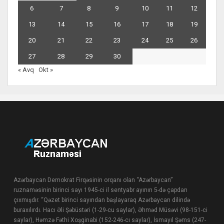
6
7
8
9
10
11
12
13
14
15
16
17
18
19
20
21
22
23
24
25
26
27
28
29
30
« Avq
Okt »
Azərbaycan Demokrat Firqəsinin orqanı olan “Azərbaycan”
ruznaməsinin birinci sayı 1945-ci il sentyabr ayının 5-də çapdan
çıxmışdır. “Qəzet birinci sayından başlayaraq Azərbaycan dilində
buraxılırdı. Hacı Əli Şəbüstəri (1-29-cu saylar), Əhməd Müsəvi (98-151-ci
saylar), Həmzə Fəthi Xoşginabi (152-246-cı saylar), İsmayıl Şəms (247-