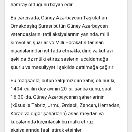
həmrəy olduğunu bəyan edir.
Bu çərçivədə, Güney Azərbaycan Təşkilatları
Əməkdaşlıq Şurası bütün Güney Azərbaycan
vətəndaşlarını tətil aksiyalarının yanında, milli
simvollar, şüarlar və Milli Hərəkatın tanınan
nişanələrindən istifadə etməklə, dinc və kütləvi
şəkildə öz mülki etiraz səslərini ucaldamağa
şüurlu və məsuliyyətli şəkildə qatılmağa çağırır.
Bu məqsədlə, bütün xalqımızdan xahiş olunur ki,
1404-cü ilin dey ayının 20-si, şənbə günü, saat
16:30-da, Güney Azərbaycanın şəhərlərinin
(xüsusilə Təbriz, Urmu, Ərdəbil, Zəncan, Həmədan,
Kərəc və digər şəhərlərin) əsas meydan və
küçələrində keçiriləcək bu mülki etiraz
aksiyalarında fəal iştirak etsinlər.