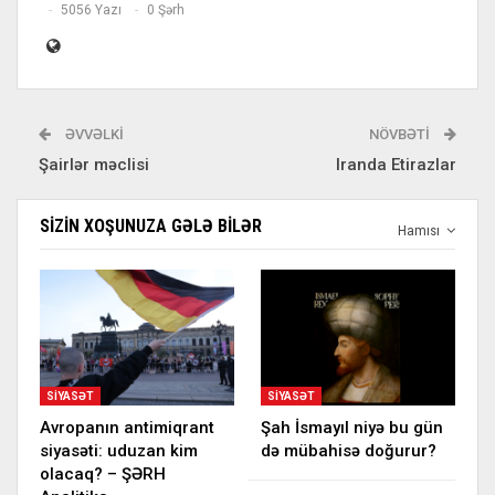
5056 Yazı
0 Şərh
ƏVVƏLKI
NÖVBƏTI
Şairlər məclisi
Iranda Etirazlar
SIZIN XOŞUNUZA GƏLƏ BILƏR
Hamısı
SIYASƏT
SIYASƏT
Avropanın antimiqrant
Şah İsmayıl niyə bu gün
siyasəti: uduzan kim
də mübahisə doğurur?
olacaq? – ŞƏRH