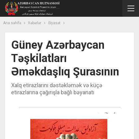
Ana səhifə
Xəbərlər
Siyasət
Güney Azərbaycan
Təşkilatları
Əməkdaşlıq Şurasının
Xalq etirazlarını dəstəkləmək və küçə
etirazlarına çağırışla bağlı bəyanatı