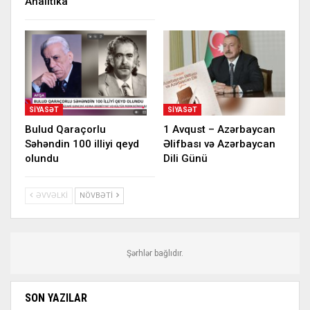
Analitika
SIYASƏT
SIYASƏT
Bulud Qaraçorlu
1 Avqust – Azərbaycan
Səhəndin 100 illiyi qeyd
Əlifbası və Azərbaycan
olundu
Dili Günü
ƏVVƏLKI
NÖVBƏTI
Şərhlər bağlıdır.
SON YAZILAR