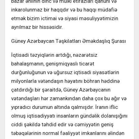
bazar əhlinin dinc və mülki etirazları qanuni və
inkarolunmaz bir haqqdır və bu haqqı müdafiə
etmək bizim ictimai və siyasi məsuliyyətimizin
ayrılmaz bir hissəsidir.
Güney Azərbaycan Təşkilatları Əməkdaşlıq Şurası
İqtisadi təzyiqlərin artdığı, nəzarətsiz
bahalaşmanın, genişmiqyaslı ticarət
durğunluğunun və uğursuz iqtisadi siyasətlərin
milyonlarla vətəndaşın həyatını böhran həddinə
çatdırdığı bir şəraitdə, Güney Azərbaycanın
vətəndaşları hər zamankından daha çox bu ağır və
yıpradıcı durumun altında qalmışdır. İranın iflic
olmuş iqtisadiyyatı insanların gündəlik dolanışığını
ciddi şəkildə təhdid edir və cəmiyyətin geniş
təbəqələrinin normal fəaliyyət imkanlarını əlindən