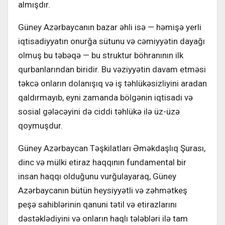
almışdır.
Güney Azərbaycanın bazar əhli isə — həmişə yerli
iqtisadiyyatın onurğa sütunu və cəmiyyətin dayağı
olmuş bu təbəqə — bu struktur böhranının ilk
qurbanlarından biridir. Bu vəziyyətin davam etməsi
təkcə onların dolanışıq və iş təhlükəsizliyini aradan
qaldırmayıb, eyni zamanda bölgənin iqtisadi və
sosial gələcəyini də ciddi təhlükə ilə üz-üzə
qoymuşdur.
Güney Azərbaycan Təşkilatları Əməkdaşlıq Şurası,
dinc və mülki etiraz haqqının fundamental bir
insan haqqı olduğunu vurğulayaraq, Güney
Azərbaycanın bütün heysiyyətli və zəhmətkeş
peşə sahiblərinin qanuni tətil və etirazlarını
dəstəklədiyini və onların haqlı tələbləri ilə tam