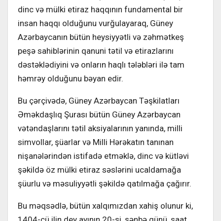
dinc və mülki etiraz haqqının fundamental bir
insan haqqı olduğunu vurğulayaraq, Güney
Azərbaycanın bütün heysiyyətli və zəhmətkeş
peşə sahiblərinin qanuni tətil və etirazlarını
dəstəklədiyini və onların haqlı tələbləri ilə tam
həmrəy olduğunu bəyan edir.
Bu çərçivədə, Güney Azərbaycan Təşkilatları
Əməkdaşlıq Şurası bütün Güney Azərbaycan
vətəndaşlarını tətil aksiyalarının yanında, milli
simvollar, şüarlar və Milli Hərəkatın tanınan
nişanələrindən istifadə etməklə, dinc və kütləvi
şəkildə öz mülki etiraz səslərini ucaldamağa
şüurlu və məsuliyyətli şəkildə qatılmağa çağırır.
Bu məqsədlə, bütün xalqımızdan xahiş olunur ki,
1404-cü ilin dey ayının 20-si, şənbə günü, saat