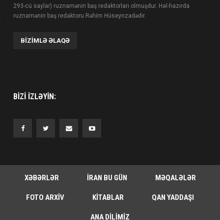
293-cü saylar) ruznamənin baş redaktorları olmuşdur. Hal-hazırda
ruznamənin baş redaktoru Rəhim Hüseynzadədir.
BIZIMLƏ ƏLAQƏ
BIZI IZLƏYIN:
XƏBƏRLƏR
İRAN BU GÜN
MƏQALƏLƏR
FOTO ARXIV
KITABLAR
QAN YADDAŞI
ANA DILIMIZ