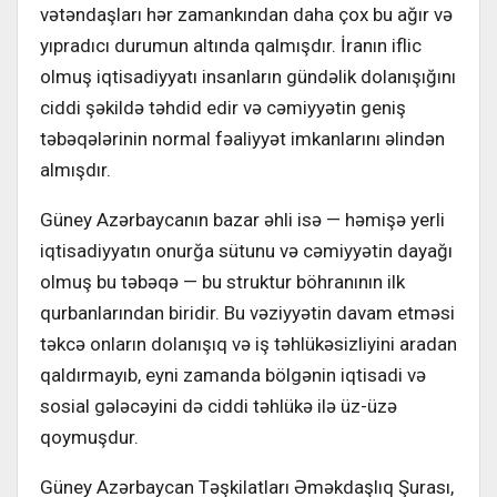
vətəndaşları hər zamankından daha çox bu ağır və
yıpradıcı durumun altında qalmışdır. İranın iflic
olmuş iqtisadiyyatı insanların gündəlik dolanışığını
ciddi şəkildə təhdid edir və cəmiyyətin geniş
təbəqələrinin normal fəaliyyət imkanlarını əlindən
almışdır.
Güney Azərbaycanın bazar əhli isə — həmişə yerli
iqtisadiyyatın onurğa sütunu və cəmiyyətin dayağı
olmuş bu təbəqə — bu struktur böhranının ilk
qurbanlarından biridir. Bu vəziyyətin davam etməsi
təkcə onların dolanışıq və iş təhlükəsizliyini aradan
qaldırmayıb, eyni zamanda bölgənin iqtisadi və
sosial gələcəyini də ciddi təhlükə ilə üz-üzə
qoymuşdur.
Güney Azərbaycan Təşkilatları Əməkdaşlıq Şurası,